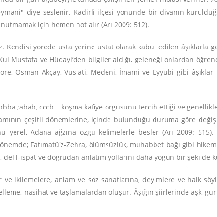
Feymani" diye seslenir. Kadirli ilçesi yönünde bir divanın kurulduğ
nutmamak için hemen not alır (Arı 2009: 512).
mez. Kendisi yörede usta yerine üstat olarak kabul edilen âşıklarla 
Kul Mustafa ve Hüdayi’den bilgiler aldığı, geleneği onlardan öğrend
e göre, Osman Akçay, Vuslati, Medeni, İmami ve Eyyubi gibi âşıklar
xa bbba ;abab, cccb ...koşma kafiye örgüsünü tercih ettiği ve genellik
şamının çeşitli dönemlerine, içinde bulunduğu duruma göre değişir.
nu yerel, Adana ağzına özgü kelimelerle besler (Arı 2009: 515).
dönemde; Fatımatü'z-Zehra, ölümsüzlük, muhabbet bağı gibi hikemi-t
e, delil-ispat ve doğrudan anlatım yollarını daha yoğun bir şekilde k
r ve ikilemelere, anlam ve söz sanatlarına, deyimlere ve halk söyle
elleme, nasihat ve taşlamalardan oluşur. Âşığın şiirlerinde aşk, gu