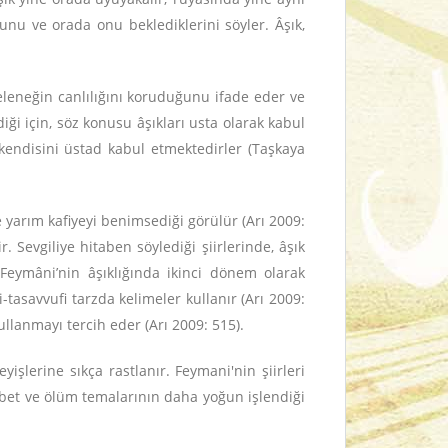
unu ve orada onu beklediklerini söyler. Âşık,
geleneğin canlılığını koruduğunu ifade eder ve
iği için, söz konusu âşıkları usta olarak kabul
 kendisini üstad kabul etmektedirler (Taşkaya
le yarım kafiyeyi benimsediği görülür (Arı 2009:
 Sevgiliye hitaben söylediği şiirlerinde, âşık
 Feymâni’nin âşıklığında ikinci dönem olarak
asavvufi tarzda kelimeler kullanır (Arı 2009:
ullanmayı tercih eder (Arı 2009: 515).
yişlerine sıkça rastlanır. Feymani'nin şiirleri
rbet ve ölüm temalarının daha yoğun işlendiği