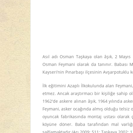
Asıl adı Osman Taşkaya olan âşık, 2 Mayıs 
Osman Feymani olarak da tanınır. Babası Me
Kayseri’nin Pınarbaşı ilçesinin Avşarpotuklu 
İlk eğitimini Azaplı İlkokulunda alan Feyma
etmez. Ancak araştırmacı bir kişiliğe sahip ol
1962'de askere alınan âşık, 1964 yılında aske
Feymani, asker ocağında almış olduğu telsiz 
oyuncak fabrikasında montaj ustası olarak ça
köyüne döner. Baba tarafından mal varlığı
sağlamaktadır (Arı 2009: 511; Taşkaya 2002: 1