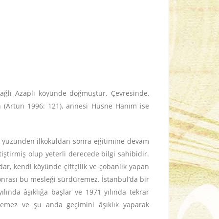
bağlı Azaplı köyünde doğmuştur. Çevresinde,
n (Artun 1996: 121), annesi Hüsne Hanım ise
ği yüzünden ilkokuldan sonra eğitimine devam
iştirmiş olup yeterli derecede bilgi sahibidir.
dar, kendi köyünde çiftçilik ve çobanlık yapan
onrası bu mesleği sürdüremez. İstanbul’da bir
ılında âşıklığa başlar ve 1971 yılında tekrar
etemez ve şu anda geçimini âşıklık yaparak