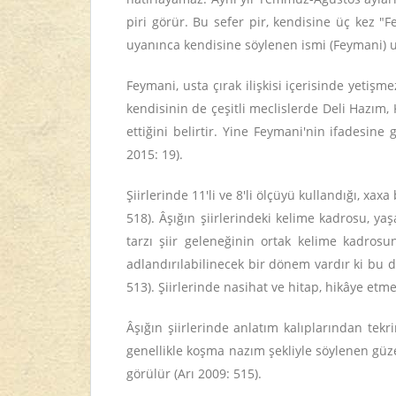
piri görür. Bu sefer pir, kendisine üç kez "
uyanınca kendisine söylenen ismi (Feymani) u
Feymani, usta çırak ilişkisi içerisinde yetiş
kendisinin de çeşitli meclislerde Deli Hazım, 
ettiğini belirtir. Yine Feymani'nin ifadesin
2015: 19).
Şiirlerinde 11'li ve 8'li ölçüyü kullandığı, xa
518). Âşığın şiirlerindeki kelime kadrosu, ya
tarzı şiir geleneğinin ortak kelime kadrosu
adlandırılabilinecek bir dönem vardır ki bu 
513). Şiirlerinde nasihat ve hitap, hikâye etm
Âşığın şiirlerinde anlatım kalıplarından tekri
genellikle koşma nazım şekliyle söylenen güz
görülür (Arı 2009: 515).