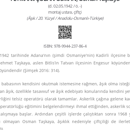
(d. 02.05.1942 / ö. -)
montaj ustası, çiftçi
(Âşık / 20. Yüzyıl / Anadolu-Osmanlı-Türkiye)
ISBN: 978-9944-237-86-4
1942 tarihinde Adana'nın (şimdi Osmaniye'nin) Kadirli ilçesine 
hmet Taşkaya, aslen Bitlis’in Tatvan ilçesinin Engesur köyünde
köyündendir (Şimşek 2016: 314).
ni, babasının kendisini okutmak istemesine rağmen, âşık olma iste
an âşık, özellikle tasavvuf ve âşık edebiyatı konularında kendini yet
rliğini telsiz operatörü olarak tamamlar.
Askerlik çağına gelene ka
operatörlüğü eğitimini belgelendirmeyi ihmal ettiğinden, askerlik s
lışmaya başlar. Ardından çeşitli işlerde çalıştıktan sonra 1968 y
 olmayan Osman Taşkaya, âşıklık nedeniyle çiftçiliği de ilerl
3).