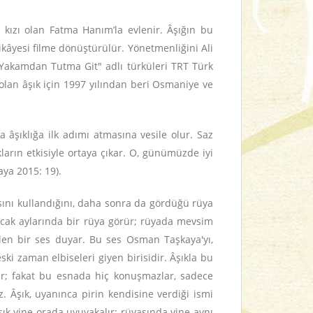
 kızı olan Fatma Hanım’la evlenir. Âşığın bu
hikâyesi filme dönüştürülür. Yönetmenliğini Ali
Yakamdan Tutma Git" adlı türküleri TRT Türk
olan âşık için 1997 yılından beri Osmaniye ve
 âşıklığa ilk adımı atmasına vesile olur. Saz
ların etkisiyle ortaya çıkar. O, günümüzde iyi
aya 2015: 19).
sını kullandığını, daha sonra da gördüğü rüya
 Ocak aylarında bir rüya görür; rüyada mevsim
elen bir ses duyar. Bu ses Osman Taşkaya'yı,
ski zaman elbiseleri giyen birisidir. Âşıkla bu
atır; fakat bu esnada hiç konuşmazlar, sadece
 Âşık, uyanınca pirin kendisine verdiği ismi
ık yine orada uyuyakalır; rüyasında yine aynı