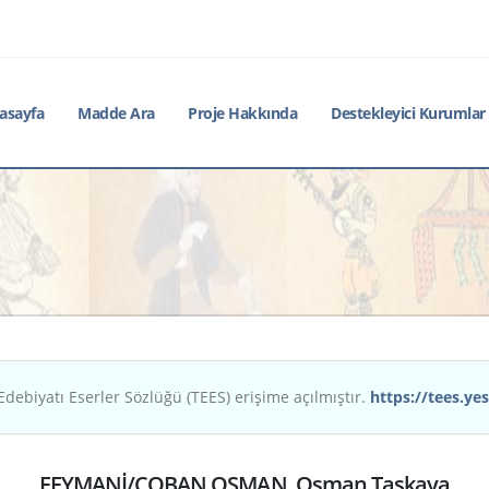
asayfa
Madde Ara
Proje Hakkında
Destekleyici Kurumlar
Edebiyatı Eserler Sözlüğü (TEES) erişime açılmıştır.
https://tees.yes
FEYMANİ/ÇOBAN OSMAN, Osman Taşkaya