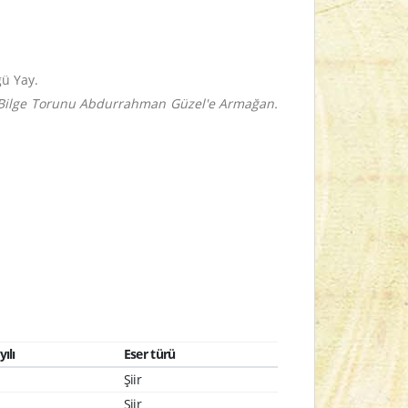
ü Yay.
Bilge Torunu Abdurrahman Güzel'e Armağan.
ılı
Eser türü
Şiir
Şiir