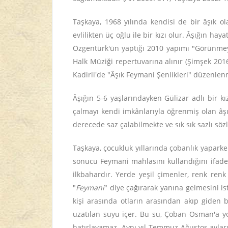
Taşkaya, 1968 yılında kendisi de bir âşık o
evlilikten üç oğlu ile bir kızı olur. Âşığın h
Özgentürk'ün yaptığı 2010 yapımı "Görünmey
Halk Müziği repertuvarına alınır (Şimşek 201
Kadirli'de "Âşık Feymani Şenlikleri" düzenle
Âşığın 5-6 yaşlarındayken Gülizar adlı bir k
çalmayı kendi imkânlarıyla öğrenmiş olan âşığ
derecede saz çalabilmekte ve sık sık sazlı söz
Taşkaya, çocukluk yıllarında çobanlık yapark
sonucu Feymani mahlasını kullandığını ifade 
ilkbahardır. Yerde yeşil çimenler, renk ren
"
Feymani
" diye çağırarak yanına gelmesini is
kişi arasında otların arasından akıp giden b
uzatılan suyu içer. Bu su, Çoban Osman'a yo
hatırlayamaz. Aynı yıl Temmuz-Ağustos ayları