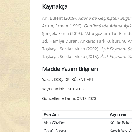
Kaynakça
Arı, Bülent (2009).
Adana'da Geçmişten Bugüne
Artun, Erman (1996).
Günümüzde Adana Âşıklık
Şimşek, Esma (2016). "Ahu gözlüm Tut Elimde
E
d. Hamiye Duran. Ankara: Türk Kültürünü Ar
Taşkaya, Serdar Musa (2002).
Âşık Feymani-Se
Taşkaya, Serdar Musa (2015).
Âşık Feymani-Za
Madde Yazım Bilgileri
Yazar: DOÇ. DR. BÜLENT ARI
Yayın Tarihi: 03.01.2019
Güncelleme Tarihi: 07.12.2020
Eser Adı
Yayın evi
Ahu Gözlüm
Kültür Bakan
Gönül Sarayı
Kavak Yay. /