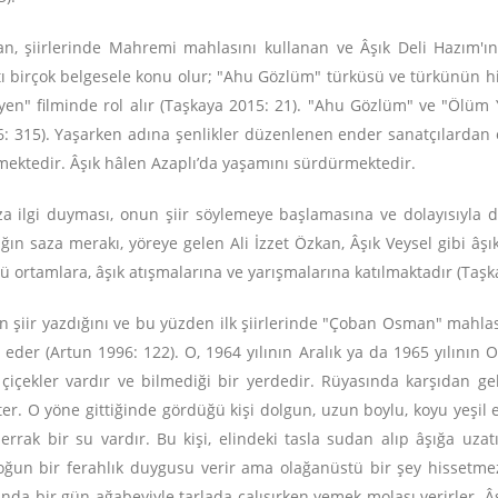
lan, şiirlerinde Mahremi mahlasını kullanan ve Âşık Deli Hazım'ın
ayatı birçok belgesele konu olur; "Ahu Gözlüm" türküsü ve türkünün 
en" filminde rol alır (Taşkaya 2015: 21). "Ahu Gözlüm" ve "Ölüm 
6: 315). Yaşarken adına şenlikler düzenlenen ender sanatçılardan 
nmektedir. Âşık hâlen Azaplı’da yaşamını sürdürmektedir.
ıza ilgi duyması, onun şiir söylemeye başlamasına ve dolayısıyla da
ın saza merakı, yöreye gelen Ali İzzet Özkan, Âşık Veysel gibi âşık
lü ortamlara, âşık atışmalarına ve yarışmalarına katılmaktadır (Taşk
en şiir yazdığını ve bu yüzden ilk şiirlerinde "Çoban Osman" mahla
eder (Artun 1996: 122). O, 1964 yılının Aralık ya da 1965 yılının
k çiçekler vardır ve bilmediği bir yerdedir. Rüyasında karşıdan g
ter. O yöne gittiğinde gördüğü kişi dolgun, uzun boylu, koyu yeşil e
errak bir su vardır. Bu kişi, elindeki tasla sudan alıp âşığa uz
ğun bir ferahlık duygusu verir ama olağanüstü bir şey hissetmez.
nda bir gün ağabeyiyle tarlada çalışırken yemek molası verirler. Âş