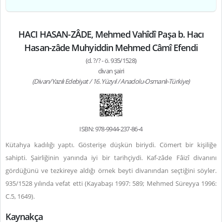
HACI HASAN-ZÂDE, Mehmed Vahîdî Paşa b. Hacı
Hasan-zâde Muhyiddin Mehmed Câmî Efendi
(d. ?/? - ö. 935/1528)
divan şairi
(Divan/Yazılı Edebiyat / 16. Yüzyıl / Anadolu-Osmanlı-Türkiye)
ISBN: 978-9944-237-86-4
Kütahya kadılığı yaptı. Gösterişe düşkün biriydi. Cömert bir kişiliğe
sahipti. Şairliğinin yanında iyi bir tarihçiydi. Kaf-zâde Fâizî divanını
gördüğünü ve tezkireye aldığı örnek beyti divanından seçtiğini söyler.
935/1528 yılında vefat etti (Kayabaşı 1997: 589; Mehmed Süreyya 1996:
C.5, 1649).
Kaynakça