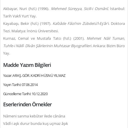
Akbayar, Nuri (hzl.) (1996).
Mehmed Süreyya, Sicill-i Osmânî
, İstanbul:
Tarih Vakfı Yurt Yay.
Kayabaşı, Bekir (hzl.) (1997).
Kafzâde Fâizi’nin Zübdetü’l-Eş’âr’ı
. Doktora
Tezi. Malatya: İnönü Üniversitesi.
Kurnaz, Cemal ve Mustafa Tatcı (hzl.) (2001).
Mehmet
Nâil Tuman,
Tuhfe-i Nâilî
-
Dîvân Şâirlerinin Muhtasar Biyografileri
. Ankara: Bizim Büro
Yay.
Madde Yazım Bilgileri
Yazar: ARAŞ. GÖR. KADRİ HÜSNÜ YILMAZ
Yayın Tarihi: 07.06.2014
Güncelleme Tarihi: 10.12.2020
Eserlerinden Örnekler
Nâmeni sanma kebûter ilede cânâna
Vâdî-i aşk durur bunda kuş uçmaz âşık