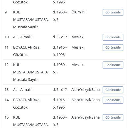
Gözütok
ö. 1996
9
KUL
d. 1950 -
Ölüm Yılı
Görüntüle
MUSTAFA/MUSTAFA,
ö. ?
Mustafa Sayılır
10
ALİ, Almalılı
d. ? - ö. ?
Meslek
Görüntüle
11
BOYACI, Ali Rıza
d. 1916 -
Meslek
Görüntüle
Gözütok
ö. 1996
12
KUL
d. 1950 -
Meslek
Görüntüle
MUSTAFA/MUSTAFA,
ö. ?
Mustafa Sayılır
13
ALİ, Almalılı
d. ? - ö. ?
Alan/Yüzyıl/Saha
Görüntüle
14
BOYACI, Ali Rıza
d. 1916 -
Alan/Yüzyıl/Saha
Görüntüle
Gözütok
ö. 1996
15
KUL
d. 1950 -
Alan/Yüzyıl/Saha
Görüntüle
MUSTAFA/MUSTAFA,
ö. ?