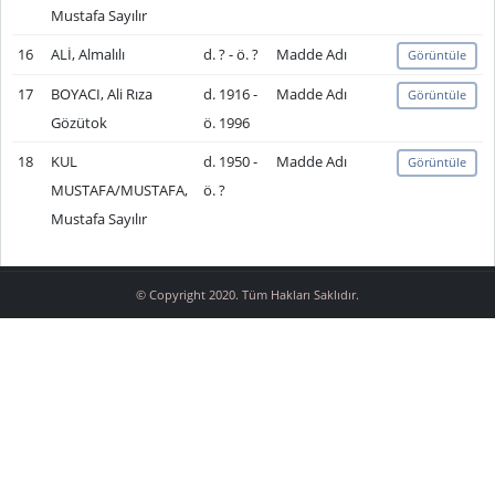
Mustafa Sayılır
16
ALİ, Almalılı
d. ? - ö. ?
Madde Adı
Görüntüle
17
BOYACI, Ali Rıza
d. 1916 -
Madde Adı
Görüntüle
Gözütok
ö. 1996
18
KUL
d. 1950 -
Madde Adı
Görüntüle
MUSTAFA/MUSTAFA,
ö. ?
Mustafa Sayılır
© Copyright 2020. Tüm Hakları Saklıdır.