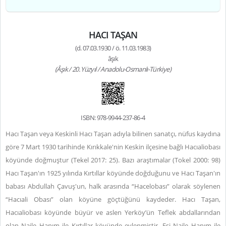
HACI TAŞAN
(d. 07.03.1930 / ö. 11.03.1983)
âşık
(Âşık / 20. Yüzyıl / Anadolu-Osmanlı-Türkiye)
ISBN: 978-9944-237-86-4
Hacı Taşan veya Keskinli Hacı Taşan adıyla bilinen sanatçı, nüfus kaydına
göre 7 Mart 1930 tarihinde Kırıkkale'nin Keskin ilçesine bağlı Hacıaliobası
köyünde doğmuştur (Tekel 2017: 25). Bazı araştımalar (Tokel 2000: 98)
Hacı Taşan'ın 1925 yılında Kırtıllar köyünde doğduğunu ve Hacı Taşan'ın
babası Abdullah Çavuş'un, halk arasında “Hacelobası” olarak söylenen
“Hacıali Obası” olan köyüne göçtüğünü kaydeder. Hacı Taşan,
Hacıaliobası köyünde büyür ve aslen Yerköy’ün Teflek abdallarından
olan Naile Hanım ile Kırtıllar köyünde evlenmiştir. Eşi Naile Hanım ile