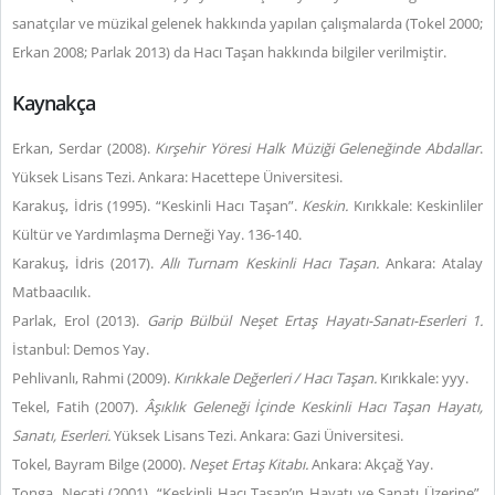
sanatçılar ve müzikal gelenek hakkında yapılan çalışmalarda (Tokel 2000;
Erkan 2008; Parlak 2013) da Hacı Taşan hakkında bilgiler verilmiştir.
Kaynakça
Erkan, Serdar (2008).
Kırşehir Yöresi Halk Müziği Geleneğinde Abdallar
.
Yüksek Lisans Tezi. Ankara: Hacettepe Üniversitesi.
Karakuş, İdris (1995). “Keskinli Hacı Taşan”.
Keskin.
Kırıkkale: Keskinliler
Kültür ve Yardımlaşma Derneği Yay. 136-140.
Karakuş, İdris (2017).
Allı Turnam Keskinli Hacı Taşan.
Ankara: Atalay
Matbaacılık.
Parlak, Erol (2013).
Garip Bülbül Neşet Ertaş Hayatı-Sanatı-Eserleri 1.
İstanbul: Demos Yay.
Pehlivanlı, Rahmi (2009).
Kırıkkale Değerleri / Hacı Taşan.
Kırıkkale: yyy.
Tekel, Fatih (2007).
Âşıklık Geleneği İçinde Keskinli Hacı Taşan Hayatı,
Sanatı, Eserleri.
Yüksek Lisans Tezi. Ankara: Gazi Üniversitesi.
Tokel, Bayram Bilge (2000).
Neşet Ertaş Kitabı.
Ankara: Akçağ Yay.
Tonga, Necati (2001). “Keskinli Hacı Taşan’ın Hayatı ve Sanatı Üzerine”.