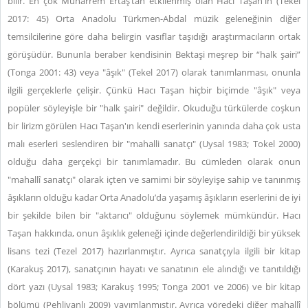
bilir. En çok Muharrem Ertaş’tan etkilenmiş olan Hacı Taşan'ın (Tekel
2017: 45) Orta Anadolu Türkmen-Abdal müzik geleneğinin diğer
temsilcilerine göre daha belirgin vasıflar taşıdığı araştırmacıların ortak
görüşüdür. Bununla beraber kendisinin Bektaşi meşrep bir “halk şairi”
(Tonga 2001: 43) veya "âşık" (Tekel 2017) olarak tanımlanması, onunla
ilgili gerçeklerle çelişir. Çünkü Hacı Taşan hiçbir biçimde "âşık" veya
popüler söyleyişle bir "halk şairi" değildir. Okuduğu türkülerde coşkun
bir lirizm görülen Hacı Taşan'ın kendi eserlerinin yanında daha çok usta
malı eserleri seslendiren bir "mahalli sanatçı" (Uysal 1983; Tokel 2000)
olduğu daha gerçekçi bir tanımlamadır. Bu cümleden olarak onun
"mahallî sanatçı" olarak içten ve samimi bir söyleyişe sahip ve tanınmış
âşıkların olduğu kadar Orta Anadolu’da yaşamış âşıkların eserlerini de iyi
bir şekilde bilen bir "aktarıcı" olduğunu söylemek mümkündür. Hacı
Taşan hakkında, onun âşıklık geleneği içinde değerlendirildiği bir yüksek
lisans tezi (Tezel 2017) hazırlanmıştır. Ayrıca sanatçıyla ilgili bir kitap
(Karakuş 2017), sanatçının hayatı ve sanatının ele alındığı ve tanıtıldığı
dört yazı (Uysal 1983; Karakuş 1995; Tonga 2001 ve 2006) ve bir kitap
bölümü (Pehlivanlı 2009) yayımlanmıştır. Ayrıca yöredeki diğer mahallî