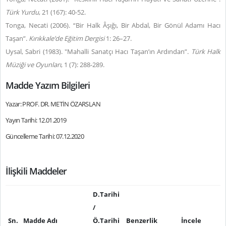
Türk Yurdu
, 21 (167): 40-52.
Tonga, Necati (2006). “Bir Halk Âşığı, Bir Abdal, Bir Gönül Adamı Hacı
Taşan”.
Kırıkkale’de Eğitim Dergisi
1:
26–27.
Uysal, Sabri (1983). "Mahalli Sanatçı Hacı Taşan’ın Ardından”.
Türk Halk
Müziği ve Oyunları
, 1 (7): 288-289.
Madde Yazım Bilgileri
Yazar: PROF. DR. METİN ÖZARSLAN
Yayın Tarihi: 12.01.2019
Güncelleme Tarihi: 07.12.2020
İlişkili Maddeler
D.Tarihi
/
Sn.
Madde Adı
Ö.Tarihi
Benzerlik
İncele