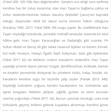
(Tokel 200: 105-106) diye değerlendirir. Sanatını icra ettiği süre zarfında
kendine has bir üslup kazanmış olan Hacı Taşan'ın bağlama çalma ve
türkü seslendirmesinde, babası davulcu Abdullah Çavuş'tan kaynaklı
olduğu düşünülen etkili bir davul zurna tınısının hâkim olduğuna
(Karakuş 1995, 2017; Tokel 2000: 99) vurgu yapılır. Bu özellikleriyle Hacı
Taşan
söylediği türkülerde, yöredeki mahallî sanatçılar arasında bir ekol
hâline gelir. Hacı Taşan; Karacaoğlan ve Dadaloğlu gibi ozanlar, Pir
Sultan Abdal ve Derviş Ali gibi tekke tasavvuf âşıkları ve Kerem, Emrah,
Kul Halil, Hüseyin, Hatayî, Âgahî, Seyit Süleyman, Said, gibi âşıklardan
(Tekel 2017: 42) da etkilenir, onların havalarını seslendirir. Hacı Taşan
yaşadığı yörenin dışına çıkmaz; Yozgat, Şereflikoçhisar, Kırıkkale, Kaman
ve Kırşehir çevresinde dolaşarak bu yörelerin türkü, halay, bozlak, vb.
havalarını kendine özgü bir biçimde çalıp söyler (Parlak 2013: 340).
Söylediği türkülerin çoğunu kendisi havalandırır; bu türkülerde aşk,
aşiret kavgaları, felekten şikâyet, yiğitlik, gurbet ve ölüm konuları
üzerine yoğunlaşır (Tekel 2017: 42). Bunun yanında okuduğu usta malı
türkülerle, geçmiş birikimi gelecek kuşaklara aktarmayı kendine görev