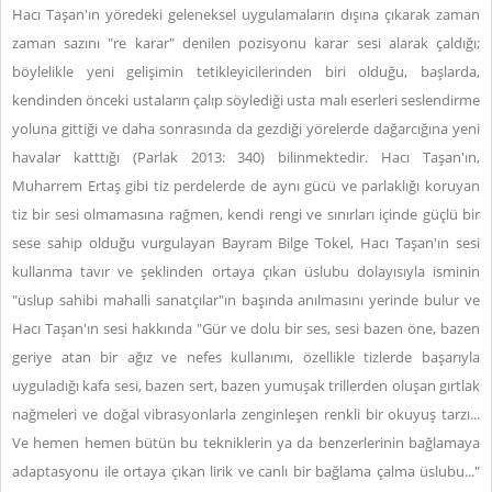
Hacı Taşan'ın yöredeki geleneksel uygulamaların dışına çıkarak zaman
zaman sazını "re karar" denilen pozisyonu karar sesi alarak çaldığı;
böylelikle yeni gelişimin tetikleyicilerinden biri olduğu, başlarda,
kendinden önceki ustaların çalıp söylediği usta malı eserleri seslendirme
yoluna gittiği ve daha sonrasında da gezdiği yörelerde dağarcığına yeni
havalar katttığı (Parlak 2013: 340) bilinmektedir. Hacı Taşan'ın,
Muharrem Ertaş gibi tiz perdelerde de aynı gücü ve parlaklığı koruyan
tiz bir sesi olmamasına rağmen, kendi rengi ve sınırları içinde güçlü bir
sese sahip olduğu vurgulayan Bayram Bilge Tokel, Hacı Taşan'ın sesi
kullanma tavır ve şeklinden ortaya çıkan üslubu dolayısıyla isminin
"üslup sahibi mahalli sanatçılar"ın başında anılmasını yerinde bulur ve
Hacı Taşan'ın sesi hakkında "Gür ve dolu bir ses, sesi bazen öne, bazen
geriye atan bir ağız ve nefes kullanımı, özellikle tizlerde başarıyla
uyguladığı kafa sesi, bazen sert, bazen yumuşak trillerden oluşan gırtlak
nağmeleri ve doğal vibrasyonlarla zenginleşen renkli bir okuyuş tarzı...
Ve hemen hemen bütün bu tekniklerin ya da benzerlerinin bağlamaya
adaptasyonu ile ortaya çıkan lirik ve canlı bir bağlama çalma üslubu..."