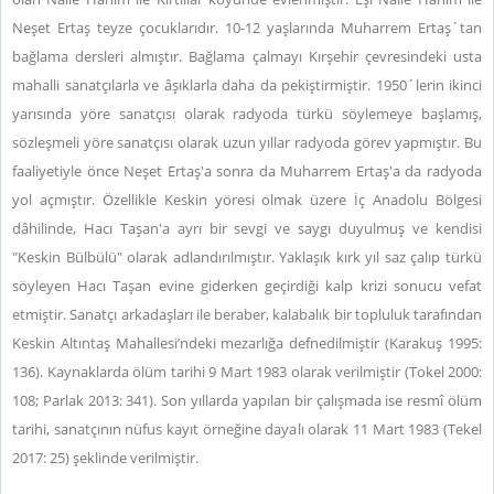
Neşet Ertaş teyze çocuklarıdır. 10-12 yaşlarında Muharrem Ertaş´tan
bağlama dersleri almıştır. Bağlama çalmayı Kırşehir çevresindeki usta
mahalli sanatçılarla ve âşıklarla daha da pekiştirmiştir. 1950´lerin ikinci
yarısında yöre sanatçısı olarak radyoda türkü söylemeye başlamış,
sözleşmeli yöre sanatçısı olarak uzun yıllar radyoda görev yapmıştır. Bu
faaliyetiyle önce Neşet Ertaş'a sonra da Muharrem Ertaş'a da radyoda
yol açmıştır. Özellikle Keskin yöresi olmak üzere İç Anadolu Bölgesi
dâhilinde, Hacı Taşan'a ayrı bir sevgi ve saygı duyulmuş ve kendisi
"Keskin Bülbülü" olarak adlandırılmıştır. Yaklaşık kırk yıl saz çalıp türkü
söyleyen Hacı Taşan evine giderken geçirdiği kalp krizi sonucu vefat
etmiştir. Sanatçı arkadaşları ile beraber, kalabalık bir topluluk tarafından
Keskin Altıntaş Mahallesi’ndeki mezarlığa defnedilmiştir (Karakuş 1995:
136). Kaynaklarda ölüm tarihi 9 Mart 1983 olarak verilmiştir (Tokel 2000:
108; Parlak 2013: 341). Son yıllarda yapılan bir çalışmada ise resmî ölüm
tarihi, sanatçının nüfus kayıt örneğine dayalı olarak 11 Mart 1983 (Tekel
2017: 25) şeklinde verilmiştir.