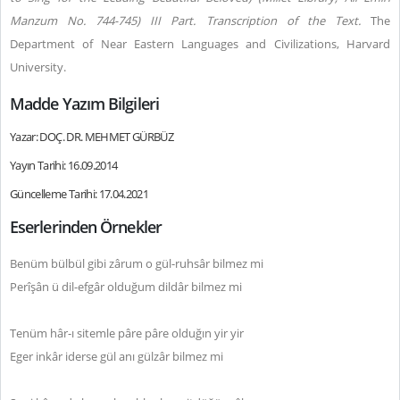
Manzum No. 744-745) III Part. Transcription of the Text.
The
Department of Near Eastern Languages and Civilizations, Harvard
University.
Madde Yazım Bilgileri
Yazar: DOÇ. DR. MEHMET GÜRBÜZ
Yayın Tarihi: 16.09.2014
Güncelleme Tarihi: 17.04.2021
Eserlerinden Örnekler
Benüm bülbül gibi zârum o gül-ruhsâr bilmez mi
Perîşân ü dil-efgâr olduğum dildâr bilmez mi
Tenüm hâr-ı sitemle pâre pâre olduğın yir yir
Eger inkâr iderse gül anı gülzâr bilmez mi