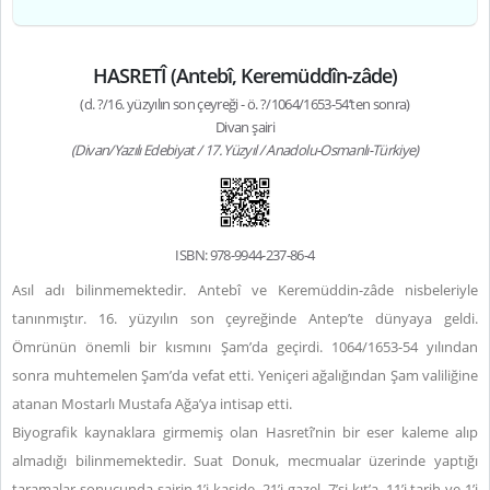
HASRETÎ (Antebî, Keremüddîn-zâde)
(d. ?/16. yüzyılın son çeyreği - ö. ?/1064/1653-54’ten sonra)
Divan şairi
(Divan/Yazılı Edebiyat / 17. Yüzyıl / Anadolu-Osmanlı-Türkiye)
ISBN: 978-9944-237-86-4
Asıl adı bilinmemektedir. Antebî ve Keremüddin-zâde nisbeleriyle
tanınmıştır. 16. yüzyılın son çeyreğinde Antep’te dünyaya geldi.
Ömrünün önemli bir kısmını Şam’da geçirdi. 1064/1653-54 yılından
sonra muhtemelen Şam’da vefat etti. Yeniçeri ağalığından Şam valiliğine
atanan Mostarlı Mustafa Ağa’ya intisap etti.
Biyografik kaynaklara girmemiş olan Hasretî’nin bir eser kaleme alıp
almadığı bilinmemektedir. Suat Donuk, mecmualar üzerinde yaptığı
taramalar sonucunda şairin 1’i kaside, 21’i gazel, 7’si kıt’a, 11’i tarih ve 1’i