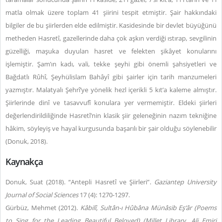
matla olmak üzere toplam 41 şiirini tespit etmiştir. Şair hakkındaki
bilgiler de bu şiirlerden elde edilmiştir. Kasidesinde bir devlet büyüğünü
metheden Hasretî, gazellerinde daha çok aşkın verdiği ıstırap, sevgilinin
güzelliği, maşuka duyulan hasret ve felekten şikâyet konularını
işlemiştir. Şam’ın kadı, vali, tekke şeyhi gibi önemli şahsiyetleri ve
Bağdatlı Rûhî, Şeyhülislam Bahâyî gibi şairler için tarih manzumeleri
yazmıştır. Malatyalı Şehrî’ye yönelik hezl içerikli 5 kıt’a kaleme almıştır.
Şiirlerinde dinî ve tasavvufî konulara yer vermemiştir. Eldeki şiirleri
değerlendirildiliğinde Hasretî’nin klasik şiir geleneğinin nazım tekniğine
hâkim, söyleyiş ve hayal kurgusunda başarılı bir şair olduğu söylenebilir
(Donuk, 2018).
Kaynakça
Donuk, Suat (2018). “Antepli Hasretî ve Şiirleri”.
Gaziantep University
Journal of Social Sciences
17 (4): 1270-1297
.
Gürbüz, Mehmet (2012).
Kâbilî, Sultân-ı Hûbâna Münâsib Eş‘âr (Poems
to Sing for the Leading Beautiful Beloved) (Millet Library, Ali Emiri