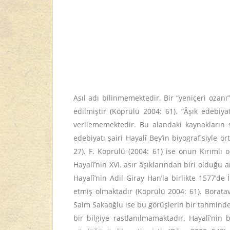
Asıl adı bilinmemektedir. Bir “yeniçeri ozanı”
edilmiştir (Köprülü 2004: 61). “Âşık edebiya
verilememektedir. Bu alandaki kaynakların 
edebiyatı şairi Hayalî Bey’in biyografisiyle 
27). F. Köprülü (2004: 61) ise onun Kırımlı 
Hayalî’nin XVI. asır âşıklarından biri olduğu 
Hayalî’nin Adil Giray Han’la birlikte 1577’de
etmiş olmaktadır (Köprülü 2004: 61). Boratav
Saim Sakaoğlu ise bu görüşlerin bir tahminde
bir bilgiye rastlanılmamaktadır. Hayalî’nin