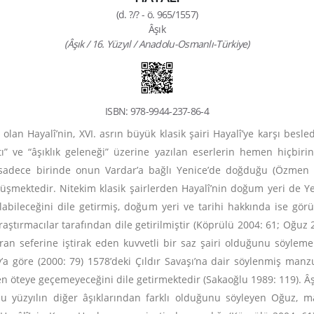
(d. ?/? - ö. 965/1557)
Âşık
(Âşık / 16. Yüzyıl / Anadolu-Osmanlı-Türkiye)
ISBN: 978-9944-237-86-4
 olan Hayalî’nin, XVI. asrın büyük klasik şairi Hayalî’ye karşı besle
tı” ve “âşıklık geleneği” üzerine yazılan eserlerin hemen hiçbir
sadece birinde onun Vardar’a bağlı Yenice’de doğduğu (Özmen 1
örtüşmektedir. Nitekim klasik şairlerden Hayalî’nin doğum yeri de 
olabileceğini dile getirmiş, doğum yeri ve tarihi hakkında ise gö
araştırmacılar tarafından dile getirilmiştir (Köprülü 2004: 61; Oğu
 İran seferine iştirak eden kuvvetli bir saz şairi olduğunu söylem
’a göre (2000: 79) 1578’deki Çıldır Savaşı’na dair söylenmiş man
n öteye geçemeyeceğini dile getirmektedir (Sakaoğlu 1989: 119). Âş
 bu yüzyılın diğer âşıklarından farklı olduğunu söyleyen Oğuz, ma