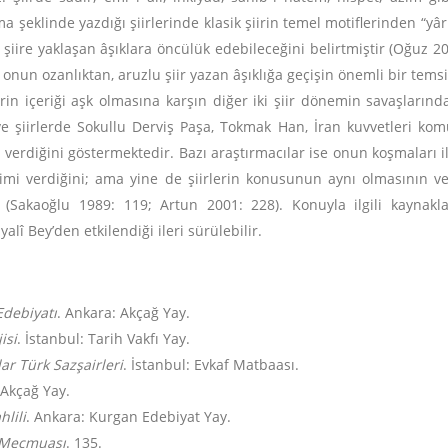
ma şeklinde yazdığı şiirlerinde klasik şiirin temel motiflerinden “yâr
 şiire yaklaşan âşıklara öncülük edebileceğini belirtmiştir (Oğuz 2
 onun ozanlıktan, aruzlu şiir yazan âşıklığa geçişin önemli bir tem
iirin içeriği aşk olmasına karşın diğer iki şiir dönemin savaşlar
r ve şiirlerde Sokullu Derviş Paşa, Tokmak Han, İran kuvvetleri k
verdiğini göstermektedir. Bazı araştırmacılar ise onun koşmaları il
lenimi verdiğini; ama yine de şiirlerin konusunun aynı olmasının 
dir (Sakaoğlu 1989: 119; Artun 2001: 228). Konuyla ilgili kaynakl
lî Bey’den etkilendiği ileri sürülebilir.
Edebiyatı
. Ankara: Akçağ Yay.
isi
. İstanbul: Tarih Vakfı Yay.
ar Türk Sazşairleri
. İstanbul: Evkaf Matbaası.
 Akçağ Yay.
lili
. Ankara: Kurgan Edebiyat Yay.
 Mecmuası
. 135.