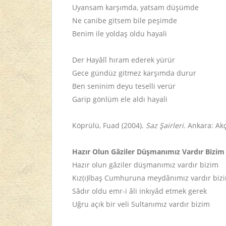
Uyansam karşımda, yatsam düşümde
Ne canibe gitsem bile peşimde
Benim ile yoldaş oldu hayali
Der Hayâlî hıram ederek yürür
Gece gündüz gitmez karşımda durur
Ben seninim deyu teselli verür
Garip gönlüm ele aldı hayali
Köprülü, Fuad (2004).
Saz Şairleri.
Ankara: Akç
Hazır Olun Gâziler Düşmanımız Vardır Bizim
Hazır olun gâziler düşmanımız vardır bizim
Kız(ı)lbaş Cumhuruna meydânımız vardır biz
Sâdır oldu emr-i âli inkıyâd etmek gerek
Uğru açık bir veli Sultanımız vardır bizim