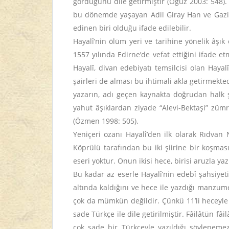
gördüğünü dile getirmiştir (Oğuz 2003: 548).
bu dönemde yaşayan Adil Giray Han ve Gazi Ha
edinen biri olduğu ifade edilebilir.
Hayalî’nin ölüm yeri ve tarihine yönelik âş
1557 yılında Edirne’de vefat ettiğini ifade 
Hayalî, divan edebiyatı temsilcisi olan Hayal
şairleri de alması bu ihtimali akla getirmekted
yazarın, adı geçen kaynakta doğrudan halk şai
yahut âşıklardan ziyade “Alevi-Bektaşi” zümr
(Özmen 1998: 505).
Yeniçeri ozanı Hayalî’den ilk olarak Rıdvan 
Köprülü tarafından bu iki şiirine bir koşması
eseri yoktur. Onun ikisi hece, birisi aruzla
Bu kadar az eserle Hayalî’nin edebî şahsiyeti
altında kaldığını ve hece ile yazdığı manzum
çok da mümkün değildir. Çünkü 11’li heceyle ya
sade Türkçe ile dile getirilmiştir. Fâilâtün fâi
çok sade bir Türkçeyle yazıldığı söylenemez