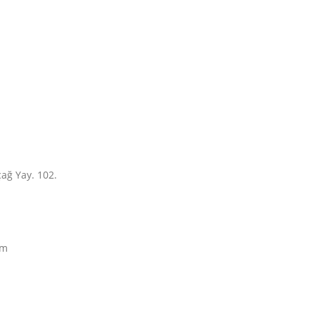
ağ Yay. 102.
im