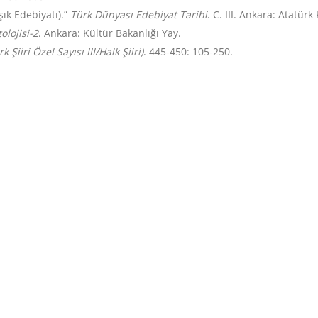
şık Edebiyatı).”
Türk Dünyası Edebiyat Tarihi
. C. III. Ankara: Atatür
olojisi-2
. Ankara: Kültür Bakanlığı Yay.
k Şiiri Özel Sayısı III/Halk Şiiri)
. 445-450: 105-250.