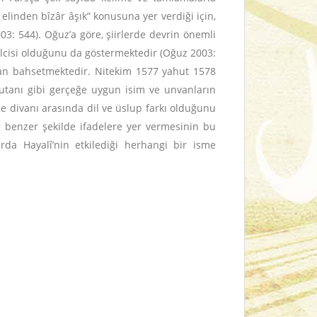
 elinden bîzâr âşık” konusuna yer verdiği için,
003: 544). Oğuz’a göre, şiirlerde devrin önemli
silcisi olduğunu da göstermektedir (Oğuz 2003:
ından bahsetmektedir. Nitekim 1577 yahut 1578
omutanı gibi gerçeğe uygun isim ve unvanların
e divanı arasında dil ve üslup farkı olduğunu
ve benzer şekilde ifadelere yer vermesinin bu
arda Hayalî’nin etkilediği herhangi bir isme