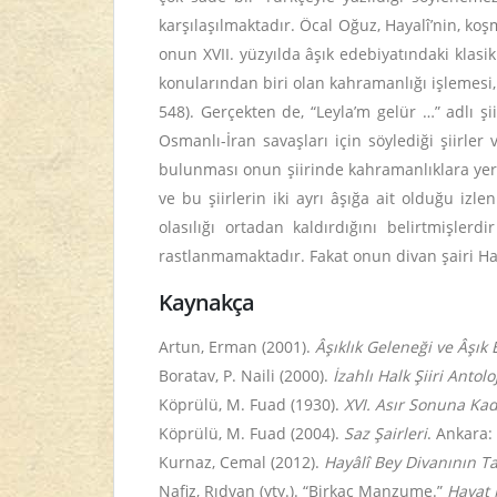
karşılaşılmaktadır. Öcal Oğuz, Hayalî’nin, koş
onun XVII. yüzyılda âşık edebiyatındaki klasik
konularından biri olan kahramanlığı işlemesi,
548). Gerçekten de, “Leyla’m gelür …” adlı ş
Osmanlı-İran savaşları için söylediği şiirle
bulunması onun şiirinde kahramanlıklara yer 
ve bu şiirlerin iki ayrı âşığa ait olduğu iz
olasılığı ortadan kaldırdığını belirtmişler
rastlanmamaktadır. Fakat onun divan şairi Haya
Kaynakça
Artun, Erman (2001).
Âşıklık Geleneği ve Âşık 
Boratav, P. Naili (2000).
İzahlı Halk Şiiri Antoloj
Köprülü, M. Fuad (1930).
XVI. Asır Sonuna Kad
Köprülü, M. Fuad (2004).
Saz Şairleri
. Ankara:
Kurnaz, Cemal (2012).
Hayâlî Bey Divanının Tah
Nafiz, Rıdvan (yty.). “Birkaç Manzume.”
Hayat