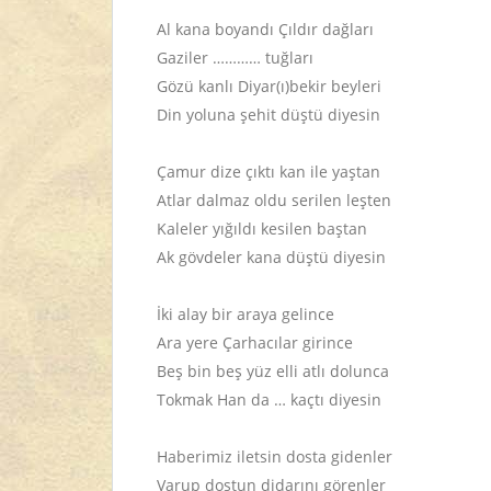
Al kana boyandı Çıldır dağları
Gaziler ………… tuğları
Gözü kanlı Diyar(ı)bekir beyleri
Din yoluna şehit düştü diyesin
Çamur dize çıktı kan ile yaştan
Atlar dalmaz oldu serilen leşten
Kaleler yığıldı kesilen baştan
Ak gövdeler kana düştü diyesin
İki alay bir araya gelince
Ara yere Çarhacılar girince
Beş bin beş yüz elli atlı dolunca
Tokmak Han da … kaçtı diyesin
Haberimiz iletsin dosta gidenler
Varup dostun didarını görenler