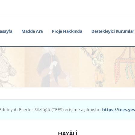
asayfa
Madde Ara
Proje Hakkında
Destekleyici Kurumlar
Edebiyatı Eserler Sözlüğü (TEES) erişime açılmıştır.
https://tees.yes
HAYÂLÎ