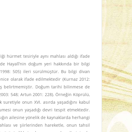
diği hürmet tesiriyle aynı mahlası aldığı ifade
inde Hayalî’nin doğum yeri hakkında bir bilgi
998: 505) ileri sürülmüştür. Bu bilgi divan
Yenice olarak ifade edilmektedir (Kurnaz 2012:
rüş belirtmemiştir. Doğum tarihi bilinmese de
z 2003: 548; Artun 2001: 228). Örneğin Köprülü,
ek suretiyle onun XVI. asırda yaşadığını kabul
zumesi onun yaşadığı devri tespit etmektedir.
ığın ailesine yönelik de kaynaklarda herhangi
hlası ve şiirlerinden hareketle, onun tahsil