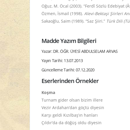
Oğuz, M. Öcal (2003). “Ferdî Sözlü Edebiyat (Â
Özmen, İsmail (1998).
Alevi-Bektaşi Şiirleri Ant
Sakaoğlu, Saim (1989). “Saz Şiiri.”
Türk Dili (Tür
Madde Yazım Bilgileri
Yazar: DR. ÖĞR. ÜYESİ ABDULSELAM ARVAS
Yayın Tarihi: 13.07.2013
Güncelleme Tarihi: 07.12.2020
Eserlerinden Örnekler
Koşma
Turnam gider olsan bizim illere
Vezir Ardahan’dan göçtü diyesin
Karşı geldi Kızılbaş’ın hanları
Çıldır’da da döğüş oldu diyesin