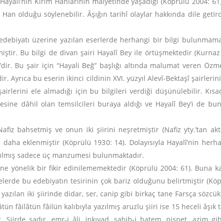
 Hayâlî’nin Kırım Hanlarının maiyetinde yaşadığı (Köprülü 2004: 61
n olduğu söylenebilir. Âşığın tarihî olaylar hakkında dile getirdi
ık edebiyatı üzerine yazılan eserlerde herhangi bir bilgi bulunma
etmiştir. Bu bilgi de divan şairi Hayalî Bey ile örtüşmektedir (Kur
î’dir. Bu şair için “Hayali Beğ” başlığı altında malumat veren Özme
ir. Ayrıca bu eserin ikinci cildinin XVI. yüzyıl Alevî-Bektaşî şairleri
rlerini ele almadığı için bu bilgileri verdiği düşünülebilir. Kısa
esine dâhil olan temsilcileri buraya aldığı ve Hayalî Bey’i de bu
Nafiz bahsetmiş ve onun iki şiirini neşretmiştir (Nafiz yty.’tan 
 daha eklenmiştir (Köprülü 1930: 14). Dolayısıyla Hayalî’nin herhan
 yazılmış sadece üç manzumesi bulunmaktadır.
ne yönelik bir fikir edinilememektedir (Köprülü 2004: 61). Buna ka
elerde bu edebiyatın tesirinin çok bariz olduğunu belirtmiştir (K
zılan iki şiirinde didar, ser, canip gibi birkaç tane Farsça sözcükle
lâtün fâilâtün fâilün kalıbıyla yazılmış aruzlu şiiri ise 15 heceli âşık
. Şiirde sadır, emr-i âli, inkıyad, sahib-i hatem, nispet, azim g