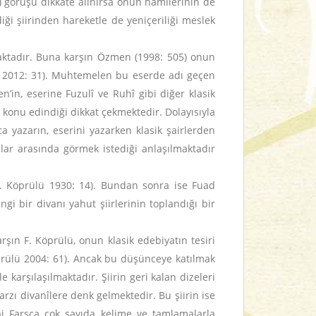
) görüşü dikkate alınırsa onun hamilerinin de
ği şiirinden hareketle de yeniçeriliği meslek
maktadır. Buna karşın Özmen (1998: 505) onun
naz 2012: 31). Muhtemelen bu eserde adı geçen
n’in, eserine Fuzulî ve Ruhî gibi diğer klasik
ni konu edindiği dikkat çekmektedir. Dolayısıyla
ca yazarın, eserini yazarken klasik şairlerden
nlar arasında görmek istediği anlaşılmaktadır
akt. Köprülü 1930: 14). Bundan sonra ise Fuad
gi bir divanı yahut şiirlerinin toplandığı bir
rşın F. Köprülü, onun klasik edebiyatın tesiri
öprülü 2004: 61). Ancak bu düşünceye katılmak
 karşılaşılmaktadır. Şiirin geri kalan dizeleri
 tarzı divanîlere denk gelmektedir. Bu şiirin ise
ibi Farsça çok sayıda kelime ve tamlamalarla