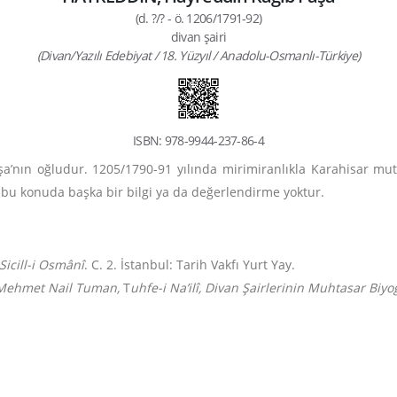
(d. ?/? - ö. 1206/1791-92)
divan şairi
(Divan/Yazılı Edebiyat / 18. Yüzyıl / Anadolu-Osmanlı-Türkiye)
ISBN: 978-9944-237-86-4
a’nın oğludur. 1205/1790-91 yılında mirimiranlıkla Karahisar mutas
e bu konuda başka bir bilgi ya da değerlendirme yoktur.
icill-i Osmânî
. C. 2. İstanbul: Tarih Vakfı Yurt Yay.
Mehmet Nail Tuman,
T
uhfe-i Na’ilî, Divan Şairlerinin Muhtasar Biyog