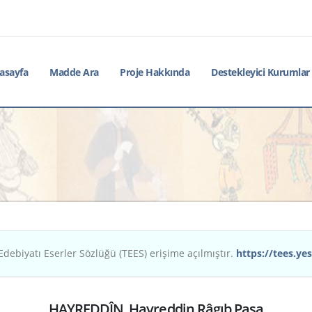
asayfa
Madde Ara
Proje Hakkında
Destekleyici Kurumlar
Edebiyatı Eserler Sözlüğü (TEES) erişime açılmıştır.
https://tees.yes
HAYREDDÎN, Hayreddin Râgıb Paşa