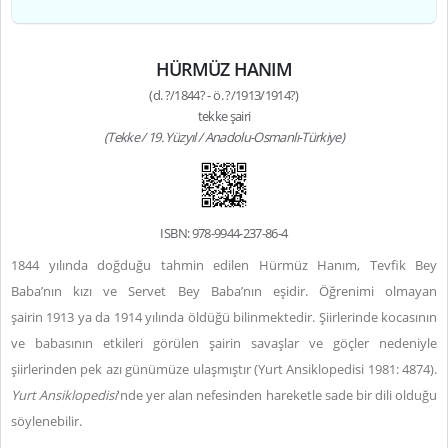
HÜRMÜZ HANIM
(d. ?/1844? - ö. ?/1913/1914?)
tekke şairi
(Tekke / 19. Yüzyıl / Anadolu-Osmanlı-Türkiye)
ISBN: 978-9944-237-86-4
1844 yılında doğduğu tahmin edilen Hürmüz Hanım, Tevfik Bey
Baba’nın kızı ve Servet Bey Baba’nın eşidir. Öğrenimi olmayan
şairin 1913 ya da 1914 yılında öldüğü bilinmektedir. Şiirlerinde kocasının
ve babasının etkileri görülen şairin savaşlar ve göçler nedeniyle
şiirlerinden pek azı günümüze ulaşmıştır (Yurt Ansiklopedisi 1981: 4874).
Yurt Ansiklopedisi
'nde yer alan nefesinden hareketle sade bir dili olduğu
söylenebilir.