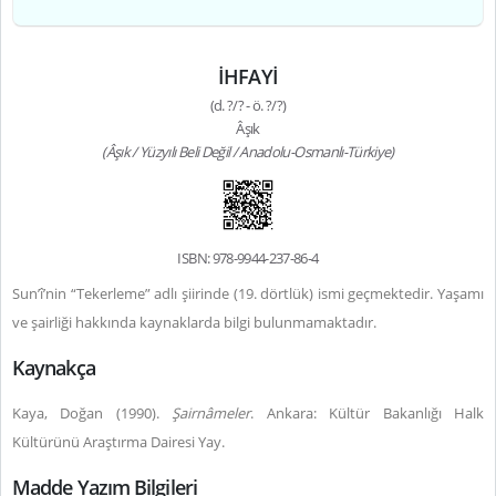
İHFAYİ
(d. ?/? - ö. ?/?)
Âşık
(Âşık / Yüzyılı Beli Değil / Anadolu-Osmanlı-Türkiye)
ISBN: 978-9944-237-86-4
Sun’î’nin “Tekerleme” adlı şiirinde (19. dörtlük) ismi geçmektedir. Yaşamı
ve şairliği hakkında kaynaklarda bilgi bulunmamaktadır.
Kaynakça
Kaya, Doğan (1990).
Şairnâmeler
. Ankara: Kültür Bakanlığı Halk
Kültürünü Araştırma Dairesi Yay.
Madde Yazım Bilgileri