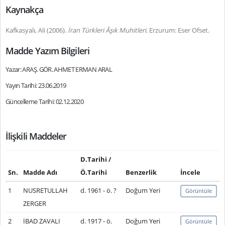
Kaynakça
Kafkasyalı, Ali (2006).
İran Türkleri Âşık Muhitleri.
Erzurum: Eser Ofset.
Madde Yazım Bilgileri
Yazar: ARAŞ. GÖR. AHMET ERMAN ARAL
Yayın Tarihi: 23.06.2019
Güncelleme Tarihi: 02.12.2020
İlişkili Maddeler
D.Tarihi /
Sn.
Madde Adı
Ö.Tarihi
Benzerlik
İncele
1
NUSRETULLAH
d. 1961 - ö. ?
Doğum Yeri
Görüntüle
ZERGER
2
İBAD ZAVALI
d. 1917 - ö.
Doğum Yeri
Görüntüle