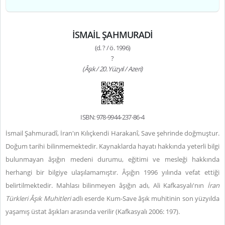
İSMAİL ŞAHMURADİ
(d. ? / ö. 1996)
?
(Âşık / 20. Yüzyıl / Azeri)
ISBN: 978-9944-237-86-4
İsmail Şahmuradî, İran'ın Kılıçkendi Harakanî, Save şehrinde doğmuştur.
Doğum tarihi bilinmemektedir. Kaynaklarda hayatı hakkında yeterli bilgi
bulunmayan âşığın medeni durumu, eğitimi ve mesleği hakkında
herhangi bir bilgiye ulaşılamamıştır. Âşığın 1996 yılında vefat ettiği
belirtilmektedir.
Mahlası bilinmeyen âşığın adı, Ali Kafkasyalı'nın
İran
Türkleri Âşık Muhitleri
adlı eserde Kum-Save âşık muhitinin son yüzyılda
yaşamış üstat âşıkları arasında verilir (Kafkasyalı 2006: 197).