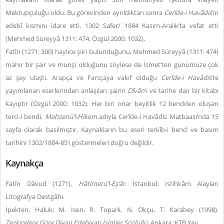
Mektupçuluğu oldu. Bu görevinden ayrıldıktan sonra
Cerîde-i Havâdis
’in
edebî kısmını idare etti. 1302 Safer/ 1884 Kasım-Aralık’ta vefat etti
(Mehmed Süreyyâ 1311: 474; Özgül 2000: 1032).
Fatîn (1271: 300) haylice şiiri bulunduğunu, Mehmed Süreyyâ (1311: 474)
mahir bir şair ve münşi olduğunu söylese de İsmet’ten günümüze çok
az şey ulaştı. Arapça ve Farsçaya vakıf olduğu
Cerîde-i Havâdis
’te
yayımlanan eserlerinden anlaşılan şairin
Dîvân
'ı ve tarihe dair bir kitabı
kayıptır (Özgül 2000: 1032). Her biri onar beyitlik 12 bendden oluşan
terci-i bendi,
Mahzenü’l-Hikem
adıyla Cerîde-i Havâdis Matbaası’nda 15
sayfa olarak basılmıştır. Kaynakların bu eseri terkîb-i bend ve basım
tarihini 1302/1884-85’i göstermeleri doğru değildir.
Kaynakça
Fatîn Dâvud (1271).
Hâtimetü’l-Eş’âr
. İstanbul: İstihkâm Alayları
Litografya Destgâhı.
İpekten, Haluk; M. İsen, R. Toparlı, N. Okçu, T. Karabey (1998).
Tezkirelere Göre Divan Edebiyatı İsimler Sözlüğü
. Ankara: KTB Yay.