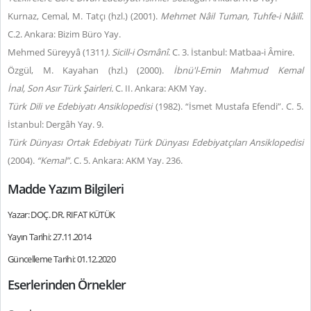
Kurnaz, Cemal, M. Tatçı (hzl.) (2001).
Mehmet Nâil Tuman, Tuhfe-i Nâilî
.
C.2. Ankara: Bizim Büro Yay.
Mehmed Süreyyâ (1311
). Sicill-i Osmânî
. C. 3. İstanbul: Matbaa-i Âmire.
Özgül, M. Kayahan (hzl.) (2000).
İbnü'l-Emin Mahmud Kemal
İnal,
Son
Asır Türk Şairleri.
C. II. Ankara: AKM Yay.
Türk Dili ve Edebiyatı Ansiklopedisi
(1982). “İsmet Mustafa Efendi”. C. 5.
İstanbul: Dergâh Yay. 9.
Türk Dünyası Ortak Edebiyatı Türk Dünyası Edebiyatçıları Ansiklopedisi
(2004).
“Kemal”.
C. 5. Ankara: AKM Yay. 236.
Madde Yazım Bilgileri
Yazar: DOÇ. DR. RIFAT KÜTÜK
Yayın Tarihi: 27.11.2014
Güncelleme Tarihi: 01.12.2020
Eserlerinden Örnekler