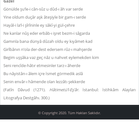
Gazel
Gönülde şu’le-i cân-sûz u dûd-ı âh var serde
Yine oldum duçâr aşk âteşiyle bir gam-ı serde
Hayâl-i la‘l-i şîrîninle ey sâkî-yi gül-çehre
Ne kanlar nûş eder erbâb-ı işret bezm-i sâgarda
Gamınla bana dünyâ dûzah oldu ey kıyâmet-kad
Girîbânın n’ola der-dest edersem rûz-ı mahşerde
Begim uşşâka vaz geç nâz u nahvet eylemekden kim
Seni rencîde-hâtır etmesinler tarz-ı âherde
Bu nâyistân-ı âlem içre İsmet görmedik aslâ
Senin envâr-ı hâmende olan lezzâtı şekkerde
(Fatîn Dâvud (1271).
Hâtimetü’l-Eş’âr
. İstanbul: İstihkâm Alayları
Litografya Destgâhı. 300.)
© Copyright 2020. Tüm Hakları Saklıdır.