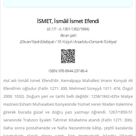
İSMET, İsmâil İsmet Efendi
(d. ?/? - ö. 1301-1302/1884)
divan şairi
(Divan/Yazılı Edebiyat / 19. Yüzyıl / Anadolu-Osmanlı-Türkiye)
ISBN: 978-9944-237-86-4
Asıl adı İsmâil İsmet Efendi’dir. Kemalpaşa Mahallesi imamı Konyalı Ali
Efendi’nin oğludur (Fatîn 1271: 300; Mehmed Süreyyâ 1311: 474; Özgül
2000: 1032). Doğum yeri ve tarihi belli değildir. 1258/1842-43’te Maliye
Hazinesi Esham Muhasebesi bünyesinde hizmet veren Maden Kalemine
girerek burada güzel ve doğru yazı yazmayı öğrendi. 1267/1850-51
senesinde Trabzon Eyaleti Tahrirat Kitabetine atandı (Fatîn 1271: 300).
Daha sonra postahanede ve Nafia Nezaretinde kâtip, çeşitli kazalarda
kaymakam olarak görev yaptı. Son memuriyeti İşkodra Vilayeti