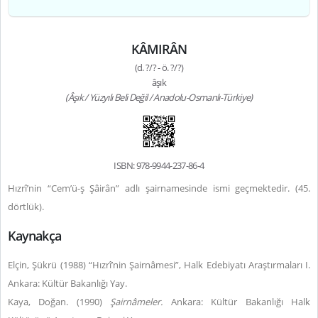
KÂMIRÂN
(d. ?/? - ö. ?/?)
âşık
(Âşık / Yüzyılı Beli Değil / Anadolu-Osmanlı-Türkiye)
ISBN: 978-9944-237-86-4
Hızrî’nin “Cem’ü-ş Şâirân” adlı şairnamesinde ismi geçmektedir. (45.
dörtlük).
Kaynakça
Elçin, Şükrü (1988) “Hızrî’nin Şairnâmesi”, Halk Edebiyatı Araştırmaları I.
Ankara: Kültür Bakanlığı Yay.
Kaya, Doğan. (1990)
Şairnâmeler.
Ankara: Kültür Bakanlığı Halk