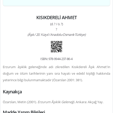
KISIKDERELİ AHMET
(d. ? / ö. ?)
?
(Âşık / 20. Yüzyıl / Anadolu-Osmanlı-Türkiye)
ISBN: 978-9944-237-86-4
Erzurum âşıklık geleneğinde adı zikredilen Kısıkdereli Âşık Ahmet'in
doğum ve ölüm tarihlerinin yanı sıra hayatı ve edebî kişiliği hakkında
yeterince bilgi bulunmamaktadır (Özarslan 2001: 381).
Kaynakça
Özarslan, Metin (2001).
Erzurum Âşıklık Geleneği.
Ankara: Akçağ Yay.
Madde Yazım Bilgileri