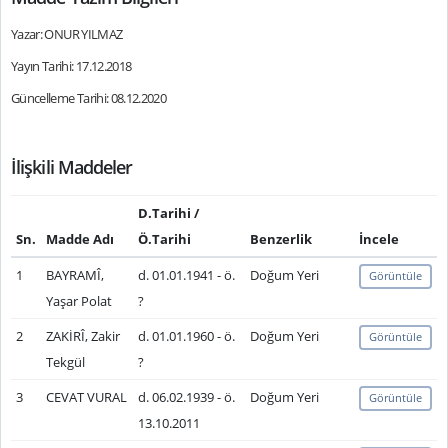
Yazar: ONUR YILMAZ
Yayın Tarihi: 17.12.2018
Güncelleme Tarihi: 08.12.2020
İlişkili Maddeler
D.Tarihi /
Sn.
Madde Adı
Ö.Tarihi
Benzerlik
İncele
1
BAYRAMÎ,
d. 01.01.1941 - ö.
Doğum Yeri
Görüntüle
Yaşar Polat
?
2
ZAKİRÎ, Zakir
d. 01.01.1960 - ö.
Doğum Yeri
Görüntüle
Tekgül
?
3
CEVAT VURAL
d. 06.02.1939 - ö.
Doğum Yeri
Görüntüle
13.10.2011