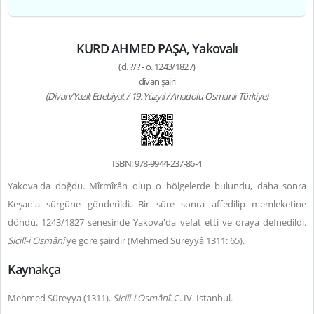
KURD AHMED PAŞA, Yakovalı
(d. ?/? - ö. 1243/1827)
divan şairi
(Divan/Yazılı Edebiyat / 19. Yüzyıl / Anadolu-Osmanlı-Türkiye)
ISBN: 978-9944-237-86-4
Yakova'da doğdu. Mîrmîrân olup o bölgelerde bulundu, daha sonra
Keşan'a sürgüne gönderildi. Bir süre sonra affedilip memleketine
döndü. 1243/1827 senesinde Yakova'da vefat etti ve oraya defnedildi.
Sicill-i Osmânî'
ye göre şairdir (Mehmed Süreyyâ 1311: 65).
Kaynakça
Mehmed Süreyya (1311).
Sicill-i Osmânî.
C. IV. İstanbul.