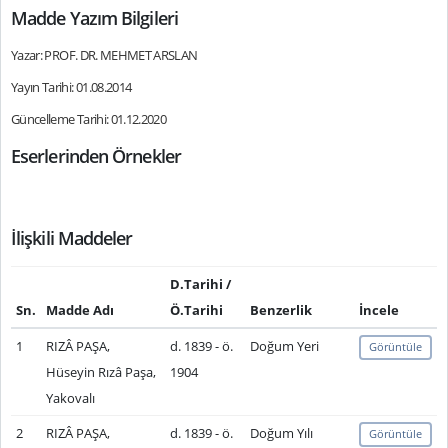
Madde Yazım Bilgileri
Yazar: PROF. DR. MEHMET ARSLAN
Yayın Tarihi: 01.08.2014
Güncelleme Tarihi: 01.12.2020
Eserlerinden Örnekler
İlişkili Maddeler
D.Tarihi /
Sn.
Madde Adı
Ö.Tarihi
Benzerlik
İncele
1
RIZÂ PAŞA,
d. 1839 - ö.
Doğum Yeri
Görüntüle
Hüseyin Rızâ Paşa,
1904
Yakovalı
2
RIZÂ PAŞA,
d. 1839 - ö.
Doğum Yılı
Görüntüle