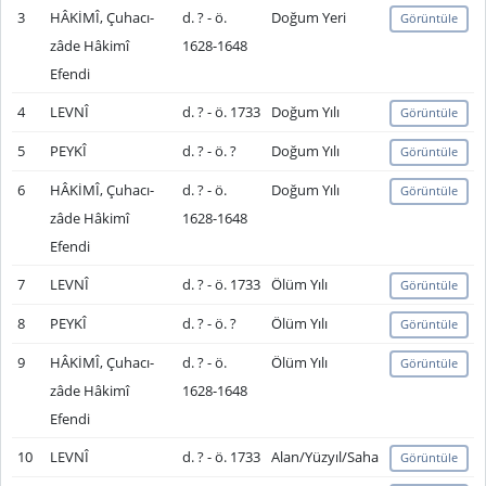
3
HÂKİMÎ, Çuhacı-
d. ? - ö.
Doğum Yeri
Görüntüle
zâde Hâkimî
1628-1648
Efendi
4
LEVNÎ
d. ? - ö. 1733
Doğum Yılı
Görüntüle
5
PEYKÎ
d. ? - ö. ?
Doğum Yılı
Görüntüle
6
HÂKİMÎ, Çuhacı-
d. ? - ö.
Doğum Yılı
Görüntüle
zâde Hâkimî
1628-1648
Efendi
7
LEVNÎ
d. ? - ö. 1733
Ölüm Yılı
Görüntüle
8
PEYKÎ
d. ? - ö. ?
Ölüm Yılı
Görüntüle
9
HÂKİMÎ, Çuhacı-
d. ? - ö.
Ölüm Yılı
Görüntüle
zâde Hâkimî
1628-1648
Efendi
10
LEVNÎ
d. ? - ö. 1733
Alan/Yüzyıl/Saha
Görüntüle