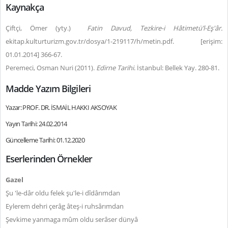
Kaynakça
Çiftçi, Ömer (yty.)
Fatin Davud, Tezkire-i Hâtimetü’l-Eş'âr.
ekitap.kulturturizm.gov.tr/dosya/1-219117/h/metin.pdf. [erişim:
01.01.2014] 366-67.
Peremeci, Osman Nuri (2011).
Edirne Tarihi
. İstanbul: Bellek Yay. 280-81.
Madde Yazım Bilgileri
Yazar: PROF. DR. İSMAİL HAKKI AKSOYAK
Yayın Tarihi: 24.02.2014
Güncelleme Tarihi: 01.12.2020
Eserlerinden Örnekler
Gazel
Şu 'le-dâr oldu felek şu'le-i dîdârımdan
Eylerem dehri çerâg âteş-i ruhsârımdan
Şevkime yanmaga mûm oldu serâser dünyâ