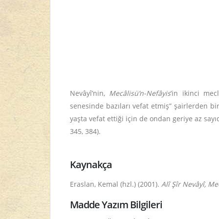
Nevâyî’nin,
Mecâlisü’n-Nefâyis
’in ikinci mec
senesinde bazıları vefat etmiş
”
şairlerden bir
yaşta vefat ettiği için de ondan geriye az sayıd
345, 384).
Kaynakça
Eraslan, Kemal (hzl.) (2001).
Alî Şîr Nevâyî, Mec
Madde Yazım Bilgileri