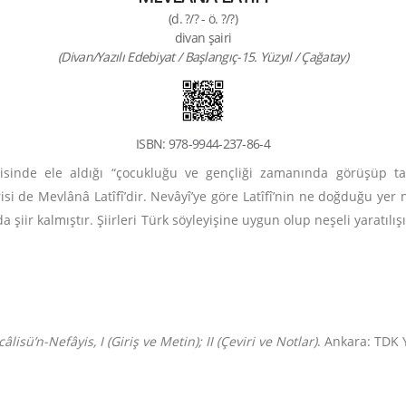
(d. ?/? - ö. ?/?)
divan şairi
(Divan/Yazılı Edebiyat / Başlangıç-15. Yüzyıl / Çağatay)
ISBN: 978-9944-237-86-4
lisinde ele aldığı
“
çocukluğu ve gençliği zamanında görüşüp tan
isi de Mevlânâ Latîfî’dir. Nevâyî’ye göre Latîfî’nin ne doğduğu ye
a şiir kalmıştır. Şiirleri Türk söyleyişine uygun olup neşeli yaratılış
âlisü’n-Nefâyis, I (Giriş ve Metin); II (Çeviri ve Notlar)
. Ankara: TDK 