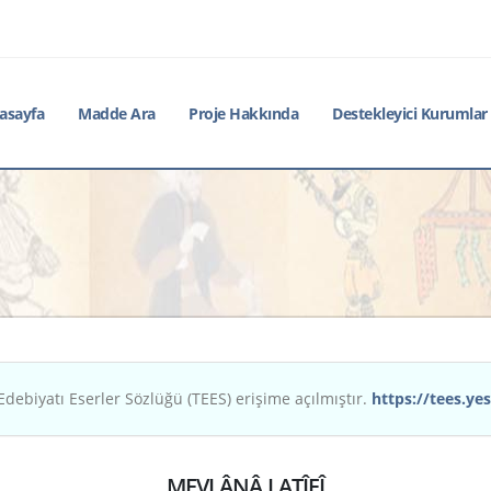
asayfa
Madde Ara
Proje Hakkında
Destekleyici Kurumlar
Edebiyatı Eserler Sözlüğü (TEES) erişime açılmıştır.
https://tees.yes
MEVLÂNÂ LATÎFÎ