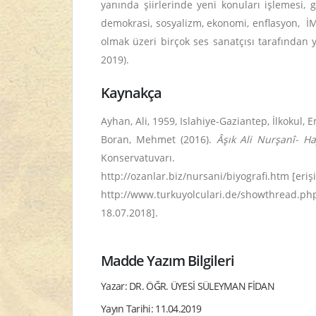
yanında şiirlerinde yeni konuları işlemesi, 
demokrasi, sosyalizm, ekonomi, enflasyon, İM
olmak üzeri birçok ses sanatçısı tarafından 
2019).
Kaynakça
Ayhan, Ali, 1959, Islahiye-Gaziantep, İlkokul
Boran, Mehmet (2016).
Âşık Ali Nurşanî- Ha
Konservatuvarı.
http://ozanlar.biz/nursani/biyografi.htm [erişi
http://www.turkuyolculari.de/showthrea
18.07.2018].
Madde Yazım Bilgileri
Yazar: DR. ÖĞR. ÜYESİ SÜLEYMAN FİDAN
Yayın Tarihi: 11.04.2019