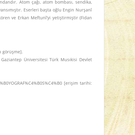
arındandır. Atom çağı, atom bombası, sendika,
ansımıştır. Eserleri başta oğlu Engin Nurşanî
ren ve Erkan Meftunî’yi yetiştirmiştir (Fidan
an görüşme].
Gaziantep Üniversitesi Türk Musıkisi Devlet
4%B0YOGRAF%C4%B0S%C4%B0 [erişim tarihi: