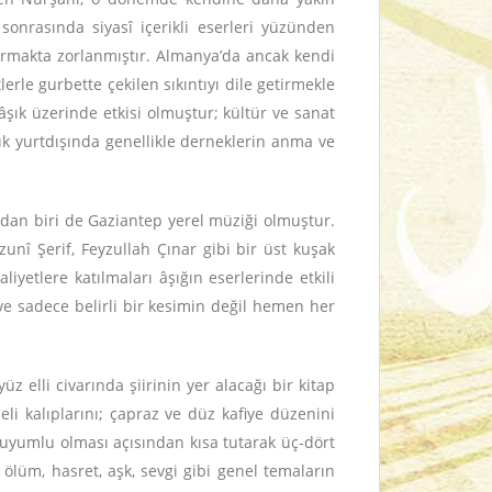
 sonrasında siyasî içerikli eserleri yüzünden
armakta zorlanmıştır. Almanya’da ancak kendi
erle gurbette çekilen sıkıntıyı dile getirmekle
şık üzerinde etkisi olmuştur; kültür ve sanat
ık yurtdışında genellikle derneklerin anma ve
lardan biri de Gaziantep yerel müziği olmuştur.
unî Şerif, Feyzullah Çınar gibi bir üst kuşak
aaliyetlere katılmaları âşığın eserlerinde etkili
ve sadece belirli bir kesimin değil hemen her
üz elli civarında şiirinin yer alacağı bir kitap
li kalıplarını; çapraz ve düz kafiye düzenini
 uyumlu olması açısından kısa tutarak üç-dört
, ölüm, hasret, aşk, sevgi gibi genel temaların