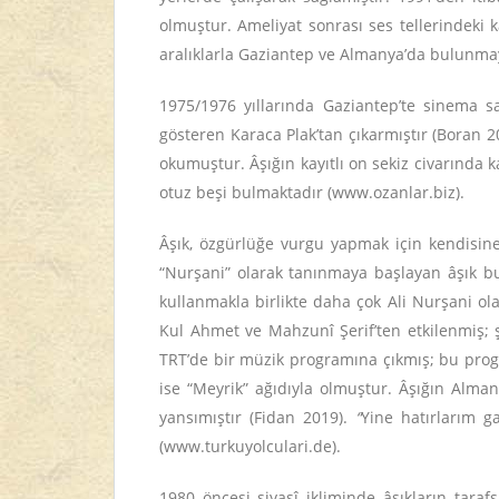
olmuştur. Ameliyat sonrası ses tellerindeki
aralıklarla Gaziantep ve Almanya’da bulunma
1975/1976 yıllarında Gaziantep’te sinema s
gösteren Karaca Plak’tan çıkarmıştır (Boran 
okumuştur. Âşığın kayıtlı on sekiz civarında k
otuz beşi bulmaktadır (www.ozanlar.biz).
Âşık, özgürlüğe vurgu yapmak için kendisine
“Nurşani” olarak tanınmaya başlayan âşık b
kullanmakla birlikte daha çok Ali Nurşani ola
Kul Ahmet ve Mahzunî Şerif’ten etkilenmiş; ş
TRT’de bir müzik programına çıkmış; bu prog
ise “Meyrik” ağıdıyla olmuştur. Âşığın Alman
yansımıştır (Fidan 2019).
“
Yine hatırlarım g
(www.turkuyolculari.de).
1980 öncesi siyasî ikliminde âşıkların tara