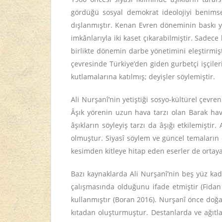
gördüğü sosyal demokrat ideolojiyi benimsemi
dışlanmıştır. Kenan Evren döneminin baskı y
imkânlarıyla iki kaset çıkarabilmiştir. Sadece
birlikte dönemin darbe yönetimini eleştirmiş
çevresinde Türkiye’den giden gurbetçi işçile
kutlamalarına katılmış; deyişler söylemiştir.
Ali Nurşanî’nin yetiştiği sosyo-kültürel çevre
Âşık yörenin uzun hava tarzı olan Barak hava
âşıkların söyleyiş tarzı da âşığı etkilemiştir. 
olmuştur. Siyasî söylem ve güncel temaların 
kesimden kitleye hitap eden eserler de ortay
Bazı kaynaklarda Ali Nurşanî’nin beş yüz kadar 
çalışmasında olduğunu ifade etmiştir (Fidan 
kullanmıştır (Boran 2016). Nurşanî önce doğa
kıtadan oluşturmuştur. Destanlarda ve ağıtlard