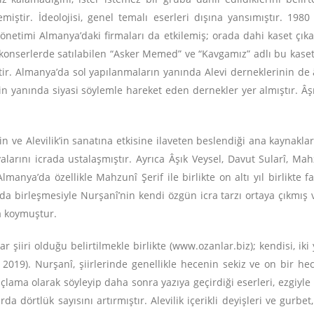
ştir. İdeolojisi, genel temalı eserleri dışına yansımıştır. 1980
önetimi Almanya’daki firmaları da etkilemiş; orada dahi kaset çık
 konserlerde satılabilen “Asker Memed” ve “Kavgamız” adlı bu kasetl
tir. Almanya’da sol yapılanmaların yanında Alevi derneklerinin de â
rin yanında siyasi söylemle hareket eden dernekler yer almıştır. Âş
nin ve Alevilik’in sanatına etkisine ilaveten beslendiği ana kaynak
larını icrada ustalaşmıştır. Ayrıca Âşık Veysel, Davut Sularî, Mahz
Almanya’da özellikle Mahzunî Şerif ile birlikte on altı yıl birlikte f
da birleşmesiyle Nurşanî’nin kendi özgün icra tarzı ortaya çıkmış 
a koymuştur.
şiiri olduğu belirtilmekle birlikte (www.ozanlar.biz); kendisi, iki y
2019). Nurşanî, şiirlerinde genellikle hecenin sekiz ve on bir hece
çlama olarak söyleyip daha sonra yazıya geçirdiği eserleri, ezgiyle
a dörtlük sayısını artırmıştır. Alevilik içerikli deyişleri ve gurbet