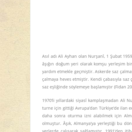
Asıl adı Ali Ayhan olan Nurşanî, 1 Şubat 1959
âşığın doğum yeri olarak komşu yerleşim biri
yardım etmekle geçmiştir. Askerde saz çalma
çalmaya heves etmiştir. Kendi çabasıyla saz ç
saz eşliğinde söylemeye başlamıştır (Fidan 20
1970’li yıllardaki siyasî kamplaşmadan Ali Nu
turne için gittiği Avrupa’dan Türkiye’de ila
daha sonra oturma izni alabilmek için Alma
olmuştur. Âşık, Almanya’ya yerleştiği bu dö
yerlerde çalışarak sağlamıştır. 1991’den it