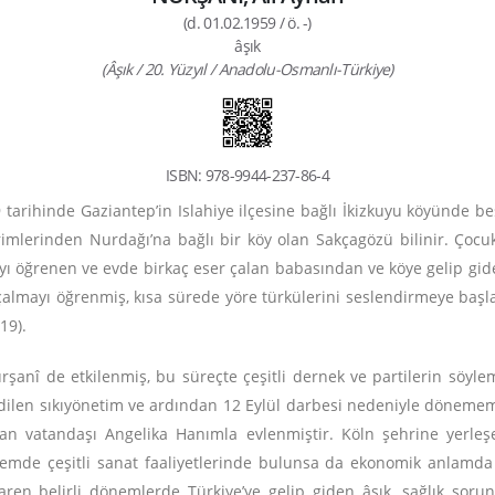
(d. 01.02.1959 / ö. -)
âşık
(Âşık / 20. Yüzyıl / Anadolu-Osmanlı-Türkiye)
ISBN: 978-9944-237-86-4
 tarihinde Gaziantep’in Islahiye ilçesine bağlı İkizkuyu köyünde b
mlerinden Nurdağı’na bağlı bir köy olan Sakçagözü bilinir. Çocukl
yı öğrenen ve evde birkaç eser çalan babasından ve köye gelip gi
almayı öğrenmiş, kısa sürede yöre türkülerini seslendirmeye başlamı
19).
rşanî de etkilenmiş, bu süreçte çeşitli dernek ve partilerin söyle
n edilen sıkıyönetim ve ardından 12 Eylül darbesi nedeniyle dönemem
n vatandaşı Angelika Hanımla evlenmiştir. Köln şehrine yerleşe
nemde çeşitli sanat faaliyetlerinde bulunsa da ekonomik anlamda 
ibaren belirli dönemlerde Türkiye’ye gelip giden âşık, sağlık sor