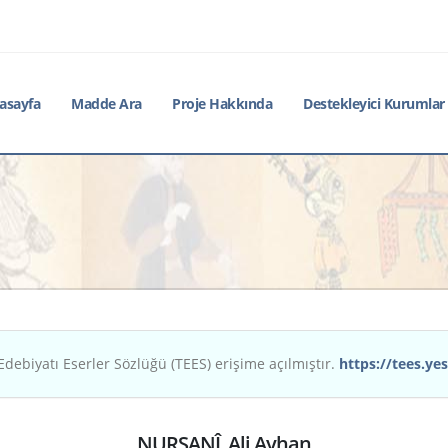
asayfa
Madde Ara
Proje Hakkında
Destekleyici Kurumlar
Edebiyatı Eserler Sözlüğü (TEES) erişime açılmıştır.
https://tees.yes
NURŞANÎ, Ali Ayhan