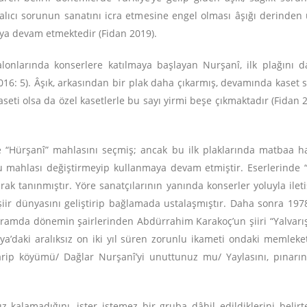
 kalıcı sorunun sanatını icra etmesine engel olması âşığı derinde
ya devam etmektedir (Fidan 2019).
alonlarında konserlere katılmaya başlayan Nurşanî, ilk plağını d
2016: 5). Âşık, arkasından bir plak daha çıkarmış, devamında kaset 
aseti olsa da özel kasetlerle bu sayı yirmi beşe çıkmaktadır (Fidan 
 “Hürşanî” mahlasını seçmiş; ancak bu ilk plaklarında matbaa hat
u mahlası değiştirmeyip kullanmaya devam etmiştir. Eserlerinde “
rak tanınmıştır. Yöre sanatçılarının yanında konserler yoluyla ilet
iir dünyasını geliştirip bağlamada ustalaşmıştır. Daha sonra 1978’
ramda dönemin şairlerinden Abdürrahim Karakoç’un şiiri “Yalvarış
ya’daki aralıksız on iki yıl süren zorunlu ikameti ondaki memleket 
arip köyümü/ Dağlar Nurşanî’yi unuttunuz mu/ Yaylasını, pınarı
fsız kalamadığını, ister istemez bir gruba dâhil edildiklerini be