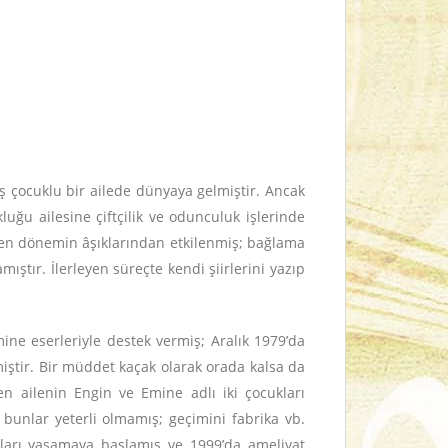
eş çocuklu bir ailede dünyaya gelmiştir. Ancak
uğu ailesine çiftçilik ve odunculuk işlerinde
den dönemin âşıklarından etkilenmiş; bağlama
ştır. İlerleyen süreçte kendi şiirlerini yazıp
mine eserleriyle destek vermiş; Aralık 1979’da
iştir. Bir müddet kaçak olarak orada kalsa da
n ailenin Engin ve Emine adlı iki çocukları
bunlar yeterli olmamış; geçimini fabrika vb.
unları yaşamaya başlamış ve 1999’da ameliyat