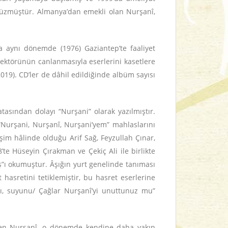
n üzmüştür. Almanya’dan emekli olan Nurşanî,
a aynı dönemde (1976) Gaziantep’te faaliyet
sektörünün canlanmasıyla eserlerini kasetlere
2019). CD’ler de dâhil edildiğinde albüm sayısı
asından dolayı “Nurşani” olarak yazılmıştır.
Nurşani, Nurşanî, Nurşani’yem” mahlaslarını
işim hâlinde olduğu Arif Sağ, Feyzullah Çınar,
te Hüseyin Çırakman ve Çekiç Ali ile birlikte
”ı okumuştur. Âşığın yurt genelinde tanıması
hasretini tetiklemiştir, bu hasret eserlerine
nı, suyunu/ Çağlar Nurşanî’yi unuttunuz mu”
lirten Nurşanî, o dönemde kendine daha yakın