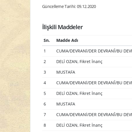
Güncelleme Tarihi: 09.12.2020
İlişkili Maddeler
Sn.
Madde Adı
1
CUMA/DEVRANî/DER DEVRANÎ/BU DEVR
2
DELİ OZAN, Fikret İnanç
3
MUSTAFA
4
CUMA/DEVRANî/DER DEVRANÎ/BU DEVR
5
DELİ OZAN, Fikret İnanç
6
MUSTAFA
7
CUMA/DEVRANî/DER DEVRANÎ/BU DEVR
8
DELİ OZAN, Fikret İnanç