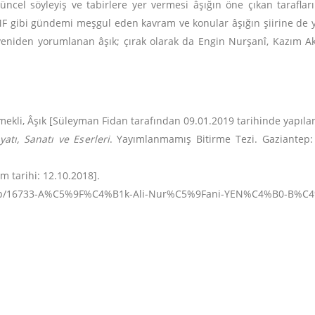
güncel söyleyiş ve tabirlere yer vermesi âşığın öne çıkan tarafl
F gibi gündemi meşgul eden kavram ve konular âşığın şiirine de y
yeniden yorumlanan âşık; çırak olarak da Engin Nurşanî, Kazım Akö
, Emekli, Âşık [Süleyman Fidan tarafından 09.01.2019 tarihinde yapıl
yatı, Sanatı ve Eserleri
. Yayımlanmamış Bitirme Tezi. Gaziantep: 
m tarihi: 12.10.2018].
d.php/16733-A%C5%9F%C4%B1k-Ali-Nur%C5%9Fani-YEN%C4%B0-B%C