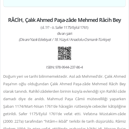
RÂCİH, Çalık Ahmed Paşa-zâde Mehmed Râcih Bey
(d. ?/? - ö. Safer 1175/Eylül 1761)
divan şairi
(Divan/Yazılı Edebiyat / 18. Yüzyıl / Anadolu-Osmanlı-Türkiye)
ISBN: 978-9944-237-86-4
Doğum yeri ve tarihi bilinmemektedir. Asıl adı Mehmed’dir. Çalık Ahmed
Paşa’nın oğlu olduğundan Çalık Ahmed Paşa-zâde Mehmed Râcih Bey
olarak tanındı. Rahîkî-zâdelerden birinin kızıyla evlendiği için Rahîkî-zâde
damadı diye de anıldı. Mahmud Paşa Câmii mütevelliliği yaparken
Şaban 1174/Mart-Nisan 1761’de hâcegân rütbesiyle cebeciler kâtipliğine
getirildi. Safer 1175/Eylül 1761’de vefat etti. Vefatına Müstakim-zâde
(2000: 227a) tarafından “hitâm-ı ikbâl” terkibi ile tarih düşürüldü. Râmiz
(Erdem 1994: )’e göre vefat ettiğinde arabacılar kâtibi idi. Mezarı Eyüp