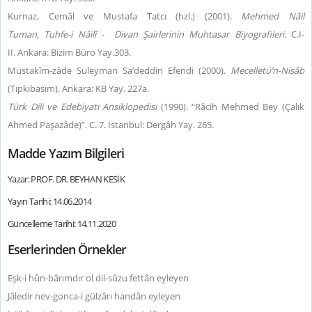
Kurnaz, Cemâl ve Mustafa Tatcı (hzl.) (2001).
Mehmed Nâil
Tuman,
Tuhfe-i Nâilî -
Divan Şairlerinin Muhtasar Biyografileri.
C.I-
II.
Ankara: Bizim Büro Yay.
303.
Müstakîm-zâde Süleyman Sa’deddin Efendi (2000).
Mecelletü’n-Nisâb
(Tıpkıbasım). Ankara: KB Yay. 227a.
Türk Dili ve Edebiyatı Ansiklopedisi
(1990). “Râcih Mehmed Bey (Çalık
Ahmed Paşazâde)”. C. 7. İstanbul: Dergâh Yay. 265.
Madde Yazım Bilgileri
Yazar: PROF. DR. BEYHAN KESİK
Yayın Tarihi: 14.06.2014
Güncelleme Tarihi: 14.11.2020
Eserlerinden Örnekler
Eşk-i hûn-bârımdır ol dil-sûzu fettân eyleyen
Jâledir nev-gonca-i gülzârı handân eyleyen