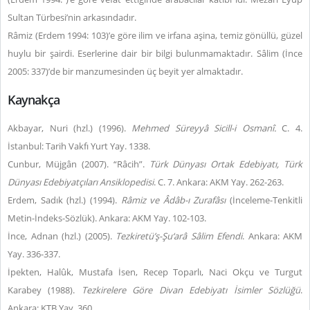
Sultan Türbesi’nin arkasındadır.
Râmiz (Erdem 1994: 103)’e göre ilim ve irfana aşina, temiz gönüllü, güzel
huylu bir şairdi. Eserlerine dair bir bilgi bulunmamaktadır. Sâlim (İnce
2005: 337)’de bir manzumesinden üç beyit yer almaktadır.
Kaynakça
Akbayar, Nuri (hzl.) (1996).
Mehmed Süreyyâ Sicill-i Osmanî.
C. 4.
İstanbul: Tarih Vakfı Yurt Yay. 1338.
Cunbur, Müjgân (2007). “Râcih”.
Türk Dünyası Ortak Edebiyatı, Türk
Dünyası Edebiyatçıları Ansiklopedisi
. C. 7. Ankara: AKM Yay. 262-263.
Erdem, Sadık (hzl.) (1994).
Râmiz ve Âdâb-ı Zurafâsı
(İnceleme-Tenkitli
Metin-İndeks-Sözlük). Ankara: AKM Yay. 102-103.
İnce, Adnan (hzl.) (2005).
Tezkiretü’ş-Şu‘arâ Sâlim Efendi
. Ankara: AKM
Yay. 336-337.
İpekten, Halûk, Mustafa İsen, Recep Toparlı, Naci Okçu ve Turgut
Karabey (1988).
Tezkirelere Göre Divan Edebiyatı İsimler Sözlüğü
.
Ankara: KTB Yay. 360.