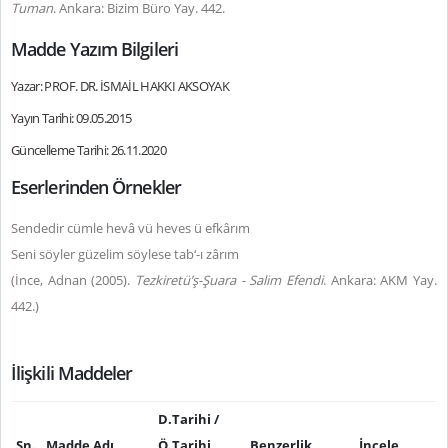
Tuman
. Ankara: Bizim Büro Yay. 442.
Madde Yazım Bilgileri
Yazar: PROF. DR. İSMAİL HAKKI AKSOYAK
Yayın Tarihi: 09.05.2015
Güncelleme Tarihi: 26.11.2020
Eserlerinden Örnekler
Sendedir cümle hevâ vü heves ü efkârım
Seni söyler güzelim söylese tab‘-ı zârım
(İnce, Adnan (2005).
Tezkiretü’ş-Şuara - Salim Efendi
. Ankara: AKM Yay.
442.)
İlişkili Maddeler
D.Tarihi /
Sn.
Madde Adı
Ö.Tarihi
Benzerlik
İncele