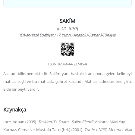
SAKÎM
(d. ?/? - ö. ?/?)
(Divan/Yazılı Edebiyat / 17. Yüzyıl / Anadolu-Osmanlı-Türkiye)
ISBN: 978-9944-237-86-4
Asıl adı bilinmemektedir. Sakîm yani hastalıklı anlamına gelen kelimeyi
mahlas seçti ve bu mahlasla şöhret kazandı. Mahlası adından öne çıktı.
Elde bir beyti vardır.
Kaynakça
İnce, Adnan (2005).
Tezkiretü’ş-Şuara - Salim Efendi
..Ankara: AKM Yay.
Kurnaz, Cemal ve Mustafa Tatcı (hzl.) (2001).
Tuhfe-i Nâilî, Mehmet Nail