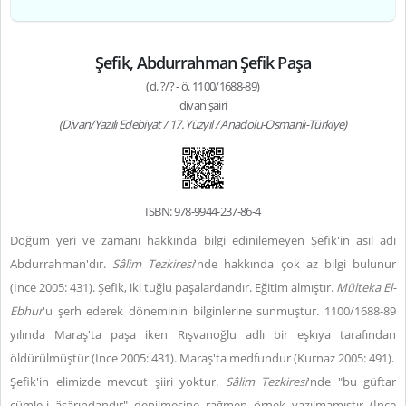
Şefik, Abdurrahman Şefik Paşa
(d. ?/? - ö. 1100/1688-89)
divan şairi
(Divan/Yazılı Edebiyat / 17. Yüzyıl / Anadolu-Osmanlı-Türkiye)
ISBN: 978-9944-237-86-4
Doğum yeri ve zamanı hakkında bilgi edinilemeyen Şefik'in asıl adı
Abdurrahman'dır.
Sâlim Tezkiresi
'nde hakkında çok az bilgi bulunur
(İnce 2005: 431). Şefik, iki tuğlu paşalardandır.
Eğitim almıştır.
Mülteka El-
Ebhur
'u şerh ederek dö­neminin bilginlerine sunmuştur. 1100/1688-89
yılında Maraş'ta paşa iken Rışvanoğlu adlı bir eşkıya tarafından
öldürülmüştür (İnce 2005: 431). Maraş'ta medfundur (Kurnaz 2005: 491).
Şefik'in elimizde mevcut şiiri yoktur.
Sâlim Tezkiresi
'nde "bu güftar
cümle-i âsârındandır" denilmesine rağmen örnek yazılmamıştır (İnce