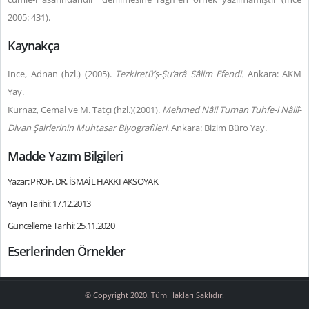
2005: 431).
Kaynakça
İnce, Adnan (hzl.) (2005).
Tezkiretü’ş-Şu‘arâ Sâlim Efendi.
Ankara: AKM
Yay.
Kurnaz, Cemal ve M. Tatçı (hzl.)(2001).
Mehmed Nâil Tuman
Tuhfe-i Nâilî-
Divan Şairlerinin Muhtasar Biyografileri
. Ankara: Bizim Büro Yay.
Madde Yazım Bilgileri
Yazar: PROF. DR. İSMAİL HAKKI AKSOYAK
Yayın Tarihi: 17.12.2013
Güncelleme Tarihi: 25.11.2020
Eserlerinden Örnekler
© Copyright 2020. Tüm Hakları Saklıdır.