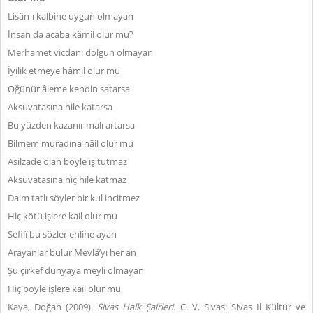
Lisân-ı kalbine uygun olmayan
İnsan da acaba kâmil olur mu?
Merhamet vicdanı dolgun olmayan
İyilik etmeye hâmil olur mu
Öğünür âleme kendin satarsa
Aksuvatasına hile katarsa
Bu yüzden kazanır malı artarsa
Bilmem muradına nâil olur mu
Asilzade olan böyle iş tutmaz
Aksuvatasına hiç hile katmaz
Daim tatlı söyler bir kul incitmez
Hiç kötü işlere kail olur mu
Sefilî bu sözler ehline ayan
Arayanlar bulur Mevlâ’yı her an
Şu çirkef dünyaya meyli olmayan
Hiç böyle işlere kail olur mu
Kaya, Doğan (2009).
Sivas Halk Şairleri.
C. V. Sivas: Sivas İl Kültür ve