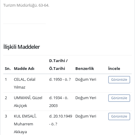
Turizm Müdürlüğü. 63-64.
İlişkili Maddeler
D.Tarihi /
Sn.
Madde Adı
Ö.Tarihi
Benzerlik
İncele
1
CELAL, Celal
d. 1950 - ö. ?
Doğum Yeri
Görüntüle
Yılmaz
2
UMMANÎ, Güzel
d. 1934 - ö.
Doğum Yeri
Görüntüle
Akçiçek
2003
3
KUL EMSALÎ,
d. 20.10.1949
Doğum Yeri
Görüntüle
Muharrem
- ö. ?
Akkaya