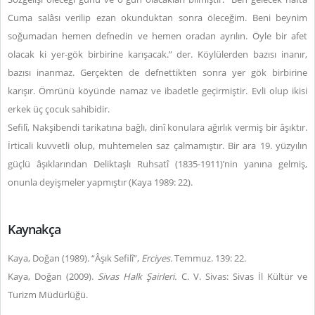
Cuma salâsı verilip ezan okunduktan sonra öleceğim. Beni beynim
soğumadan hemen defnedin ve hemen oradan ayrılın. Öyle bir afet
olacak ki yer-gök birbirine karışacak.” der. Köylülerden bazısı inanır,
bazısı inanmaz. Gerçekten de defnettikten sonra yer gök birbirine
karışır. Ömrünü köyünde namaz ve ibadetle geçirmiştir. Evli olup ikisi
erkek üç çocuk sahibidir.
Sefilî, Nakşibendi tarikatına bağlı, dinî konulara ağırlık vermiş bir âşıktır.
İrticali kuvvetli olup, muhtemelen saz çalmamıştır. Bir ara 19. yüzyılın
güçlü âşıklarından Deliktaşlı Ruhsatî (1835-1911)’nin yanına gelmiş,
onunla deyişmeler yapmıştır (Kaya 1989: 22).
Kaynakça
Kaya, Doğan (1989). “Âşık Sefilî”,
Erciyes.
Temmuz. 139: 22.
Kaya, Doğan (2009).
Sivas Halk Şairleri.
C. V.
Sivas: Sivas İl Kültür ve
Turizm Müdürlüğü.