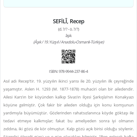
SEFİLÎ, Recep
(d. ?/? - ö. ?/?)
âşık
(Âşık / 19. Yüzyıl / Anadolu-Osmanlı-Türkiye)
ISBN: 978-9944-237-86-4
Asıl adı Recep’tir.
19. yüzyılın ikinci yarısı ile 20. yüzyılın ilk çeyreğinde
yaşamıştır. Aslen H. 1293 (M. 1877-1878) muhaciri olan bir ailedendir.
Ailesi Kars’ın bir köyünden kalkıp Sivas’ın ilçesi Şarkışla’nın Konakyazı
köyüne gelmiştir. Çok fakir bir aileden olduğu için konu komşunun
yardımıyla büyümüştür. Gözlerinden rahatsızlanınca köyde göktaşı ile
tedavi etmeye kalkmışlar; fakat bu ameliyeden sonra iyi olmanın
zıddına, iki gözü de kör olmuştur. Kalp gözü açık birisi olduğu söylenir.
Sözgelişi öleceği günü ve o gün olacakları bilmiştir. “Ben gelecek hafta