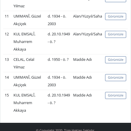
Yılmaz
11
UMMANÎ, Güzel
d. 1934 - ö.
Alan/Yüzyıl/Saha
Görüntüle
Akçiçek
2003
12
KUL EMSALÎ,
d. 20.10.1949
Alan/Yüzyıl/Saha
Görüntüle
Muharrem
- ö. ?
Akkaya
13
CELAL, Celal
d. 1950 - ö. ?
Madde Adı
Görüntüle
Yılmaz
14
UMMANÎ, Güzel
d. 1934 - ö.
Madde Adı
Görüntüle
Akçiçek
2003
15
KUL EMSALÎ,
d. 20.10.1949
Madde Adı
Görüntüle
Muharrem
- ö. ?
Akkaya
© Copyright 2020. Tüm Hakları Saklıdır.