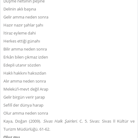
Düşme nefsinin peşine
Delinin aklı başına
Gelir amma neden sonra
Hazır nazır şahlar şahı
İtiraz eyleme dahi
Herkes ettiği günahı
Bilir amma neden sonra
Erkân bilen çıkmaz izden
Edepli utanır sözden
Haklı hakkını haksızdan
Alır amma neden sonra
Melekü’l-mevt değil Arap
Gelir birgün verir şarap
Sefilî der dünya harap
Olur amma neden sonra
Kaya, Doğan (2009).
Sivas Halk Şairleri.
C. 5.
Sivas: Sivas İl Kültür ve
Turizm Müdürlüğü. 61-62.
Olur mu