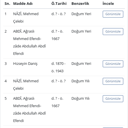
Sn.
Madde Adı
Ö.Tarihi
Benzerlik
İncele
1
NÂZÎ, Mehmed
d. ? - ö. ?
Doğum Yeri
Görüntüle
Çelebi
2
ABDÎ, Ağraslı
d. ? - ö.
Doğum Yeri
Görüntüle
Mehmed Efendi-
1667
zâde Abdullah Abdî
Efendi
3
Hüseyin Daniş
d. 1870 -
Doğum Yeri
Görüntüle
ö. 1943
4
NÂZÎ, Mehmed
d. ? - ö. ?
Doğum Yılı
Görüntüle
Çelebi
5
ABDÎ, Ağraslı
d. ? - ö.
Doğum Yılı
Görüntüle
Mehmed Efendi-
1667
zâde Abdullah Abdî
Efendi