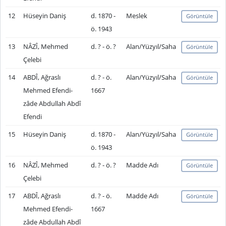
12
Hüseyin Daniş
d. 1870 -
Meslek
Görüntüle
ö. 1943
13
NÂZÎ, Mehmed
d. ? - ö. ?
Alan/Yüzyıl/Saha
Görüntüle
Çelebi
14
ABDÎ, Ağraslı
d. ? - ö.
Alan/Yüzyıl/Saha
Görüntüle
Mehmed Efendi-
1667
zâde Abdullah Abdî
Efendi
15
Hüseyin Daniş
d. 1870 -
Alan/Yüzyıl/Saha
Görüntüle
ö. 1943
16
NÂZÎ, Mehmed
d. ? - ö. ?
Madde Adı
Görüntüle
Çelebi
17
ABDÎ, Ağraslı
d. ? - ö.
Madde Adı
Görüntüle
Mehmed Efendi-
1667
zâde Abdullah Abdî