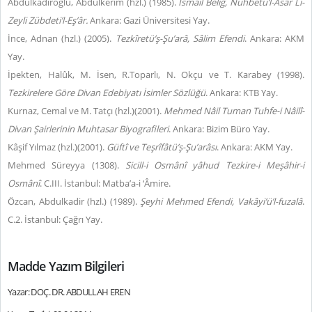
Abdulkadiroğlu, Abdulkerim (hzl.) (1985).
İsmail Beliğ, Nuhbetü’l-Âsâr Li-
Zeyli Zübdeti’l-Eş’âr.
Ankara: Gazi Üniversitesi Yay.
İnce, Adnan (hzl.) (2005).
Tezkîretü’ş-Şu’arâ, Sâlim Efendi
. Ankara: AKM
Yay.
İpekten, Halûk, M. İsen, R.Toparlı, N. Okçu ve T. Karabey (1998).
Tezkirelere Göre Divan Edebiyatı İsimler Sözlüğü
. Ankara: KTB Yay.
Kurnaz, Cemal ve M. Tatçı (hzl.)(2001).
Mehmed Nâil Tuman
Tuhfe-i Nâilî-
Divan Şairlerinin Muhtasar Biyografileri
. Ankara: Bizim Büro Yay.
Kâşif Yılmaz (hzl.)(2001).
Güftî ve Teşrîfâtü’ş-Şu’arâsı
. Ankara: AKM Yay.
Mehmed Süreyya (1308).
Sicill-i Osmânî yâhud Tezkire-i Meşâhir-i
Osmânî
. C.III. İstanbul: Matba’a-i ‘Âmire.
Özcan, Abdulkadir (hzl.) (1989).
Şeyhi Mehmed Efendi, Vakâyi’ü’l-fuzalâ
.
C.2. İstanbul: Çağrı Yay.
Madde Yazım Bilgileri
Yazar: DOÇ. DR. ABDULLAH EREN