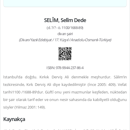
SELÎM, Selîm Dede
(d. ?/? - ö. 1100/1688-89)
divan şairi
(Divan/Yazılı Edebiyat / 17. Yüzyıl / Anadolu-Osmanlı-Türkiye)
ISBN: 978-9944-237-86-4
İstanbul’da doğdu. Kırkık Derviş Ali denmekle meşhurdur. Sâlim’in
tezkiresinde, Kırk Derviş Ali diye kaydedilmiştir (İnce 2005: 409). Vefat
tarihi1100 /1688-89’dur. Güftî onu yeni mazmunlar keşfeden, nüktedan
bir şair olarak tarif eder ve onun nesir sahasında da kabiliyetli olduğunu
söyler (Yılmaz 2001: 149).
Kaynakça