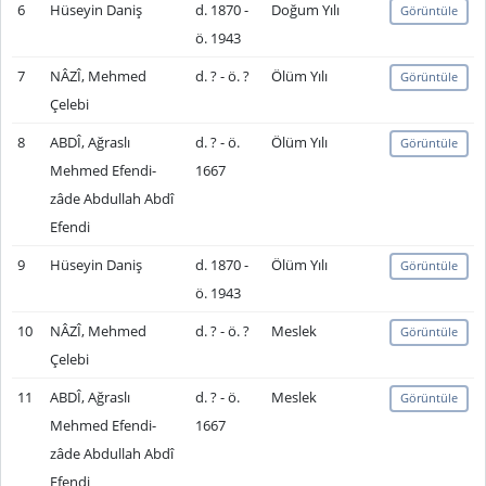
6
Hüseyin Daniş
d. 1870 -
Doğum Yılı
Görüntüle
ö. 1943
7
NÂZÎ, Mehmed
d. ? - ö. ?
Ölüm Yılı
Görüntüle
Çelebi
8
ABDÎ, Ağraslı
d. ? - ö.
Ölüm Yılı
Görüntüle
Mehmed Efendi-
1667
zâde Abdullah Abdî
Efendi
9
Hüseyin Daniş
d. 1870 -
Ölüm Yılı
Görüntüle
ö. 1943
10
NÂZÎ, Mehmed
d. ? - ö. ?
Meslek
Görüntüle
Çelebi
11
ABDÎ, Ağraslı
d. ? - ö.
Meslek
Görüntüle
Mehmed Efendi-
1667
zâde Abdullah Abdî
Efendi