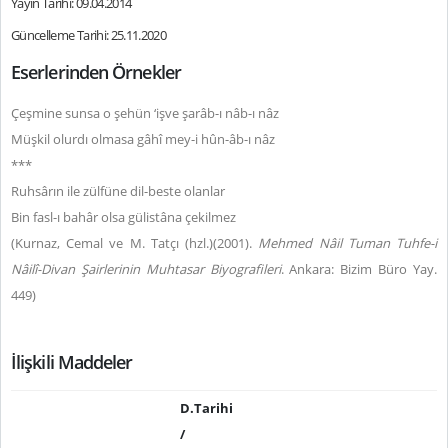
Yayın Tarihi: 09.04.2014
Güncelleme Tarihi: 25.11.2020
Eserlerinden Örnekler
Çeşmine sunsa o şehün ‘işve şarâb-ı nâb-ı nâz
Müşkil olurdı olmasa gâhî mey-i hûn-âb-ı nâz
***
Ruhsârın ile zülfüne dil-beste olanlar
Bin fasl-ı bahâr olsa gülistâna çekilmez
(Kurnaz, Cemal ve M. Tatçı (hzl.)(2001).
Mehmed Nâil Tuman
Tuhfe-i
Nâilî-Divan Şairlerinin Muhtasar Biyografileri
. Ankara: Bizim Büro Yay.
449)
İlişkili Maddeler
D.Tarihi
/