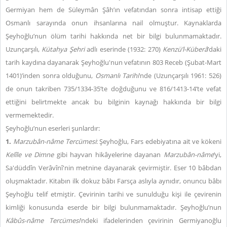
Germiyan hem de Süleymân Şâh’ın vefatından sonra intisap ettiği
Osmanlı sarayında onun ih­san­la­rı­na na­il olmuştur. Kaynaklarda
Şeyhoğlu’nun ölüm tarihi hakkında net bir bilgi bulunmamaktadır.
Uzunçarşılı,
Kütahya Şehri
adlı eserinde (1932: 270)
Kenzü’l-Küberâ
’daki
tarih kaydına dayanarak Şeyhoğlu'nun vefatının 803 Receb (Şubat-Mart
1401)’inden sonra olduğunu,
Osmanlı Tarihi
’nde (Uzunçarşılı 1961: 526)
de onun takriben 735/1334-35’te doğduğunu ve 816/1413-14’te vefat
ettiğini belirtmekte ancak bu bilginin kaynağı hakkında bir bilgi
vermemektedir.
Şeyhoğlu’nun eserleri şunlardır:
1.
Marzubân-nâme Tercümesi
: Şeyhoğlu, Fars edebiyatına ait ve kökeni
Kelîle ve Dimne
gibi hayvan hikâyelerine dayanan
Marzubân-nâme
’yi,
Sa'düddîn Verâvînî'nin metnine dayanarak çevirmiştir. Eser 10 bâbdan
oluşmaktadır. Kitabın ilk dokuz bâbı Farsça aslıyla aynıdır, onuncu bâbı
Şeyhoğlu telif etmiştir. Çevirinin tarihi ve sunulduğu kişi ile çevirenin
kimliği konusunda eserde bir bilgi bulunmamaktadır. Şeyhoğlu’nun
Kâbûs-nâme Tercümesi
’ndeki ifadelerinden çevirinin Germiyanoğlu