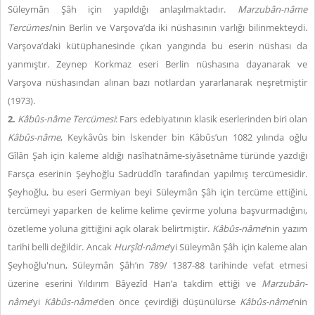
Süleymân Şâh için yapıldığı anlaşılmaktadır.
Marzubân-nâme
Tercümesi
’nin Berlin ve Varşova’da iki nüshasının varlığı bilinmekteydi.
Varşova’daki kütüphanesinde çıkan yangında bu eserin nüshası da
yanmıştır. Zeynep Korkmaz eseri Berlin nüshasına dayanarak ve
Varşova nüshasından alınan bazı notlardan yararlanarak neşretmiştir
(1973).
2.
Kâbûs-nâme Tercümesi
: Fars edebiyatının klasik eserlerinden biri olan
Kâbûs-nâme
, Keykâvûs bin İskender bin Kâbûs’un 1082 yılında oğlu
Gîlân Şah için kaleme aldığı nasîhatnâme-siyâsetnâme türünde yazdığı
Farsça eserinin Şeyhoğlu Sadrüddîn tarafından yapılmış tercümesidir.
Şeyhoğlu, bu eseri Germiyan beyi Süleymân Şâh için tercüme ettiğini,
tercümeyi yaparken de kelime kelime çevirme yoluna başvurmadığını,
özetleme yoluna gittiğini açık olarak belirtmiştir.
Kâbûs-nâme
’nin yazım
tarihi belli değildir. Ancak
Hurşîd-nâme
’yi Süleymân Şâh için kaleme alan
Şeyhoğlu'nun, Süleymân Şâh’ın 789/ 1387-88 tarihinde vefat etmesi
üzerine eserini Yıldırım Bâyezîd Han’a takdim ettiği ve
Marzubân-
nâme
’yi
Kâbûs-nâme
’den önce çevirdiği düşünülürse
Kâbûs-nâme
’nin