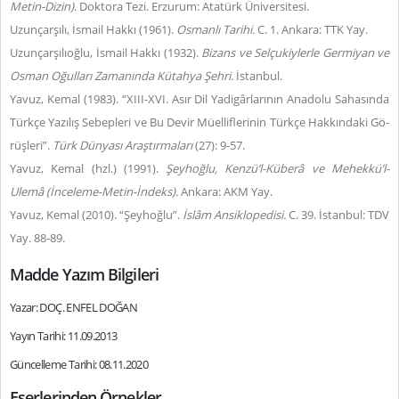
Metin-Dizin)
. Doktora Tezi. Erzurum: Atatürk Üniversitesi.
Uzunçarşılı, İsmail Hakkı (1961).
Osmanlı Tarihi.
C. 1. Ankara: TTK Yay.
Uzunçarşılıoğlu, İsmail Hakkı (1932).
Bizans ve Selçukiylerle Germiyan ve
Osman Oğulları Zamanında Kütahya Şehri.
İstanbul.
Yavuz, Kemal (1983). “XI­II-XVI. Asır Dil Ya­digârla­rı­nın Ana­do­lu Sa­ha­sın­da
Türk­çe Ya­zı­lış Se­bep­le­ri ve Bu De­vir Mü­el­lif­le­ri­nin Türk­çe Hak­kın­da­ki Gö­
rüş­le­ri”.
Türk Dünyası Araştırmaları
(27): 9-57.
Yavuz, Kemal (hzl.) (1991).
Şeyhoğlu, Kenzü’l-Küberâ ve Mehekkü’l-
Ulemâ (İnceleme-Metin-İndeks).
Ankara: AKM Yay.
Yavuz, Kemal (2010). “Şeyhoğlu”.
İslâm Ansiklopedisi.
C. 39. İstanbul: TDV
Yay. 88-89.
Madde Yazım Bilgileri
Yazar: DOÇ. ENFEL DOĞAN
Yayın Tarihi: 11.09.2013
Güncelleme Tarihi: 08.11.2020
Eserlerinden Örnekler