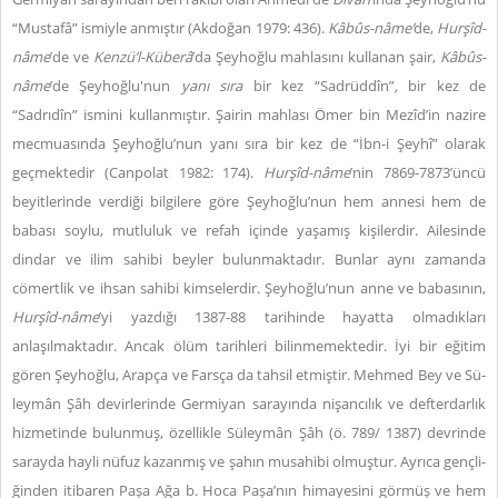
“Mustafâ” ismiyle anmıştır (Akdoğan 1979: 436).
Kâbûs-nâme’
de,
Hurşîd-
nâme
’de ve
Kenzü’l-Küberâ
’da Şeyhoğlu mahlasını kullanan şair,
Kâbûs-
nâme
’de Şeyhoğlu'nun
yanı sıra
bir kez “Sadrüddîn”
,
bir kez de
“Sadrıdîn” ismini kullanmıştır. Şairin mahlası Ömer bin Mezîd’in nazire
mecmuasında Şeyhoğlu’nun yanı sıra bir kez de “İbn-i Şeyhî” olarak
geçmektedir (Canpolat 1982: 174).
Hurşîd-nâme
’nin 7869-7873’üncü
beyitlerinde verdiği bilgilere göre Şeyhoğlu’nun hem annesi hem de
babası soylu, mutluluk ve refah içinde yaşamış kişilerdir. Ailesinde
dindar ve ilim sahibi beyler bulunmaktadır. Bunlar aynı zamanda
cömertlik ve ihsan sahibi kimselerdir. Şeyhoğlu’nun anne ve babasının,
Hurşîd-nâme
’yi yazdığı 1387-88 tarihinde hayatta olmadıkları
anlaşılmaktadır. Ancak ölüm tarihleri bilinmemektedir. İyi bir eğitim
gören Şeyhoğlu, Arapça ve Farsça da tahsil etmiştir. Meh­med Bey ve Sü­
ley­mân Şâh de­vir­le­ri­nde Ger­mi­yan sa­ra­yın­da ni­şan­cı­lık ve def­ter­dar­lık
hiz­me­tin­de bu­lun­muş, özellikle Süleymân Şâh (ö. 789/ 1387) devrinde
sarayda hayli nüfuz kazanmış ve şahın musahibi olmuştur. Ay­rı­ca genç­li­
ğin­den iti­ba­ren Pa­şa Ağa b. Ho­ca Pa­şa’nın hi­ma­ye­si­ni gör­müş ve hem