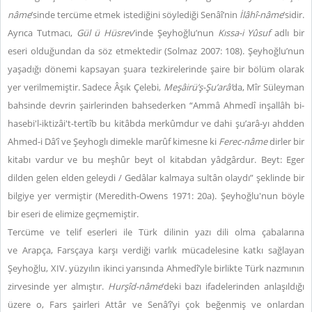
nâme
’sinde tercüme etmek istediğini söylediği Senâî’nin
İlâhî-nâme
’sidir.
Ayrıca Tutmacı,
Gül ü Hüsrev
’inde Şeyhoğlu’nun
Kıssa-i Yûsuf
adlı bir
eseri olduğundan da söz etmektedir (Solmaz 2007: 108). Şeyhoğlu’nun
yaşadığı dönemi kapsayan şuara tezkirelerinde şaire bir bölüm olarak
yer verilmemiştir. Sadece Âşık Çelebi,
Meşâirü’ş-Şu’arâ’
da, Mîr Süleyman
bahsinde devrin şairlerinden bahsederken “Ammâ Ahmedî inşallâh bi-
hasebi'l-iktizâi't-tertîb bu kitâbda merkûmdur ve dahi şu’arâ-yı ahdden
Ahmed-i Dâ’î ve Şeyhoglı dimekle marûf kimesne ki
Ferec-nâme
dirler bir
kitabı vardur ve bu meşhûr beyt ol kitabdan yâdgârdur. Beyt: Eger
dilden gelen elden geleydi / Gedâlar kalmaya sultân olaydı” şeklinde bir
bilgiye yer vermiştir (Meredith-Owens 1971: 20a). Şeyhoğlu'nun böyle
bir eseri de elimize geçmemiştir.
Tercüme ve telif eserleri ile Türk dilinin yazı dili olma çabalarına
ve Arapça, Farsçaya karşı verdiği varlık mücadelesine katkı sağlayan
Şeyhoğlu, XIV. yüzyılın ikinci yarısında Ahmedî’yle birlikte Türk nazmının
zirvesinde yer almıştır.
Hurşîd-nâme
’deki bazı ifadelerinden anlaşıldığı
üzere o, Fars şairleri Attâr ve Senâ’î’yi çok beğenmiş ve onlardan