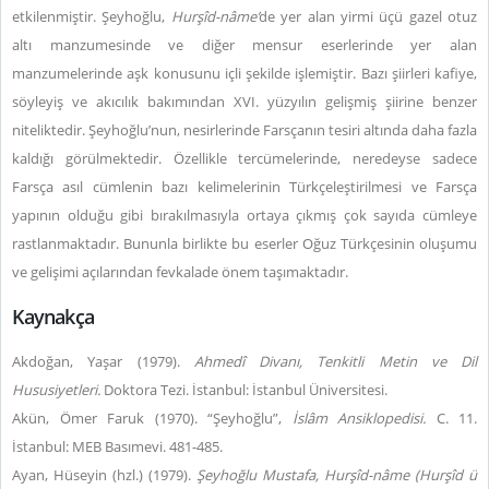
etkilenmiştir. Şeyhoğlu,
Hurşîd-nâme’
de yer alan yirmi üçü gazel otuz
altı manzumesinde ve diğer mensur eserlerinde yer alan
manzumelerinde aşk konusunu içli şekilde işlemiştir. Bazı şiirleri kafiye,
söyleyiş ve akıcılık bakımından XVI. yüzyılın gelişmiş şiirine benzer
niteliktedir. Şeyhoğlu’nun, nesirlerinde Farsçanın tesiri altında daha fazla
kaldığı görülmektedir. Özellikle tercümelerinde, neredeyse sadece
Farsça asıl cümlenin bazı kelimelerinin Türkçeleştirilmesi ve Farsça
yapının olduğu gibi bırakılmasıyla ortaya çıkmış çok sayıda cümleye
rastlanmaktadır. Bununla birlikte bu eserler Oğuz Türkçesinin oluşumu
ve gelişimi açılarından fevkalade önem taşımaktadır.
Kaynakça
Akdoğan, Yaşar (1979).
Ahmedî Divanı, Tenkitli Metin ve Dil
Hususiyetleri.
Doktora Tezi. İstanbul: İstanbul Üniversitesi.
Akün, Ömer Faruk (1970). “Şeyhoğlu”,
İslâm Ansiklopedisi.
C. 11.
İstanbul: MEB Basımevi. 481-485.
Ayan, Hüseyin (hzl.) (1979).
Şeyhoğlu Mustafa, Hurşîd-nâme (Hurşîd ü