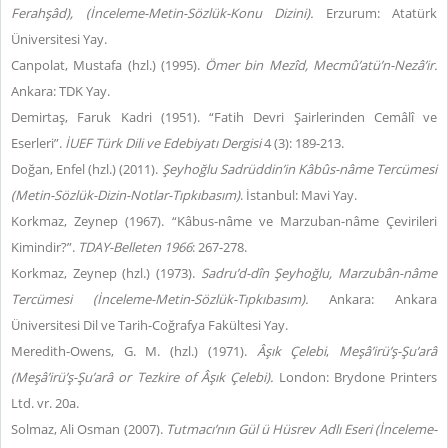
Ferahşâd), (İnceleme-Metin-Sözlük-Konu Dizini).
Erzurum: Atatürk
Üniversitesi Yay.
Canpolat, Mustafa (hzl.) (1995).
Ömer bin Mezîd, Mecmû’atü’n-Nezâ’ir.
Ankara: TDK Yay.
Demirtaş, Faruk Kadri (1951). “Fatih Devri Şairlerinden Cemâlî ve
Eserleri”.
İUEF Türk Dili ve Edebiyatı Dergisi
4 (3): 189-213.
Doğan, Enfel (hzl.) (2011).
Şeyhoğlu Sadrüddin’in Kâbûs-nâme Tercümesi
(Metin-Sözlük-Dizin-Notlar-Tıpkıbasım)
. İstanbul: Mavi Yay.
Korkmaz, Zeynep (1967). “Kâbus-nâme ve Marzuban-nâme Çevirileri
Kimindir?”.
TDAY-Belleten 1966
: 267-278.
Korkmaz, Zeynep (hzl.) (1973).
Sadru’d-dîn Şeyhoğlu,
Marzubân-nâme
Tercümesi (İnceleme-Metin-Sözlük-Tıpkıbasım).
Ankara: Ankara
Üniversitesi Dil ve Tarih-Coğrafya Fakültesi Yay.
Meredith-Owens, G. M. (hzl.) (1971).
Âşık Çelebi
,
Meşâ’irü’ş-Şu’arâ
(Meşâ’irü’ş-Şu’arâ or Tezkire of Âşık Çelebi).
London: Brydone Printers
Ltd. vr. 20a.
Solmaz, Ali Osman (2007).
Tutmacı’nın Gül ü Hüsrev Adlı Eseri (İnceleme-