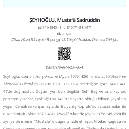
ŞEYHOĞLU, Mustafâ Sadrüddîn
(d. 741/1340-41 - ö. 816 ?/1413-14 ?)
divan şairi
(Divan/Yazılı Edebiyat / Başlangıç-15. Yüzyıl / Anadolu-Osmanlı-Türkiye)
ISBN: 978-9944-237-86-4
Şeyhoğlu, eserleri
Hurşîd-nâme
(Ayan 1979: 426) ile
Kenzü’l-Küberâ ve
Mehekkü’l-Ulemâ
’da (Yavuz 1991: 152-153) belirttiğine göre 741/1340-
41’de doğmuştur. Doğum yeri belli değildir. Sehî Beğ ve onu kaynak
gösteren yazarlar, Şeyhoğlu’nu 1493’te hayatta olduğu bilinen Şeyhî’nin
yeğeni Cemâlî ile karıştırmışlardır. Bu yanlış Köprülü’nün araştırmaları ile
düzeltilmiştir (Akün 1979: 481).
Hurşîd-nâme’
de (Ayan 1979: 145, 268) iki
ayrı yerde isminin “Mustafâ” olduğunu ifade etmiştir. Nitekim çağdaşı ve
Germiyan sarayından beri rakibi olan Ahmedî de
Dîvân’
ında Şeyhoğlu’nu