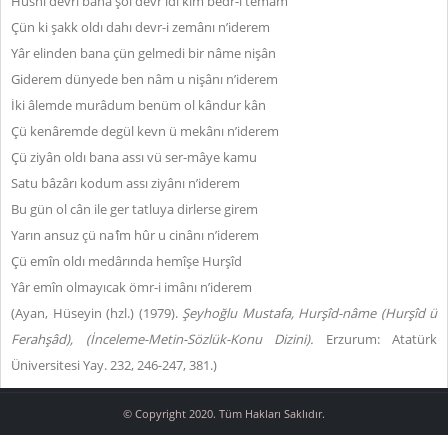
Hüsni devri bana şol devr idi kim bedr-i temâm
Çün ki şakk oldı dahı devr-i zemânı n’iderem
Yâr elinden bana çün gelmedi bir nâme nişân
Giderem dünyede ben nâm u nişânı n’iderem
İki âlemde murâdum benüm ol kândur kân
Çü kenâremde degül kevn ü mekânı n’iderem
Çü ziyân oldı bana assı vü ser-mâye kamu
Satu bâzârı kodum assı ziyânı n’iderem
Bu gün ol cân ile ger tatluya dirlerse girem
Yarın ansuz çü na
’
îm hûr u cinânı n’iderem
Çü emîn oldı medârında hemîşe Hurşîd
Yâr emîn olmayıcak ömr-i imânı n’iderem
(Ayan, Hüseyin (hzl.) (1979).
Şeyhoğlu Mustafa, Hurşîd-nâme (Hurşîd ü
Ferahşâd), (İnceleme-Metin-Sözlük-Konu Dizini).
Erzurum: Atatürk
Üniversitesi Yay. 232, 246-247, 381.)
© Copyright 2020. Tüm Hakları Saklıdır.