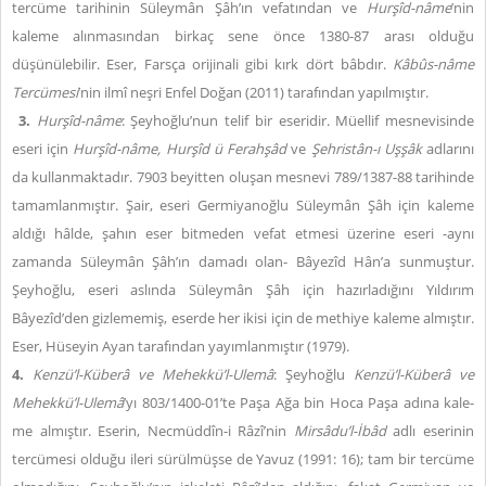
tercüme tarihinin Süleymân Şâh’ın vefatından ve
Hurşîd-nâme
’nin
kaleme alınmasından birkaç sene önce 1380-87 arası olduğu
düşünülebilir. Eser, Farsça orijinali gibi kırk dört bâbdır.
Kâbûs-nâme
Tercümesi
’nin ilmî neşri Enfel Doğan (2011) tarafından yapılmıştır.
3.
Hurşîd-nâme
: Şeyhoğlu’nun telif bir eseridir. Müellif mesnevisinde
eseri için
Hurşîd-nâme, Hurşîd ü Ferahşâd
ve
Şehristân-ı Uşşâk
adlarını
da kullanmaktadır. 7903 beyitten oluşan mesnevi 789/1387-88 tarihinde
tamamlanmıştır. Şair, eseri Germiyanoğlu Süleymân Şâh için kaleme
aldığı hâlde, şahın eser bitmeden vefat etmesi üzerine eseri -aynı
zamanda Süleymân Şâh’ın damadı olan- Bâyezîd Hân’a sunmuştur.
Şeyhoğlu, eseri aslında Süleymân Şâh için hazırladığını Yıldırım
Bâyezîd’den gizlememiş, eserde her ikisi için de methiye kaleme almıştır.
Eser, Hüseyin Ayan tarafından yayımlanmıştır (1979).
4.
Kenzü’l-Küberâ ve Mehekkü’l-Ulemâ
: Şeyhoğlu
Kenzü’l-Küberâ ve
Mehekkü’l-Ulemâ
’yı 803/1400-01’te Pa­şa Ağa bin Ho­ca Pa­şa adı­na ka­le­
me almıştır. Eserin, Necmüddîn-i Râzî’nin
Mirsâdu’l-İbâd
adlı eserinin
tercümesi olduğu ileri sürülmüşse de Yavuz (1991: 16); tam bir tercüme