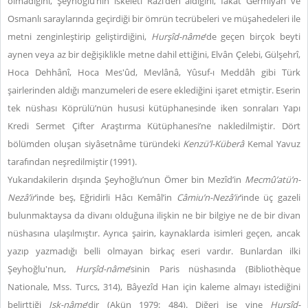
olmadığını, Şeyhoğlu’nın iskeleti Râzî’den aldığını, fakat Germiyan ve
Osmanlı saraylarında geçirdiği bir ömrün tecrübeleri ve müşahedeleri ile
metni zenginleştirip geliştirdiğini,
Hurşîd-nâme
’de geçen birçok beyti
aynen veya az bir değişiklikle metne dahil ettiğini, Elvân Çelebi, Gülşehrî,
Hoca Dehhânî, Hoca Mes'ûd, Mevlânâ, Yûsuf-ı Meddâh gibi Türk
şairlerinden aldığı manzumeleri de esere eklediğini işaret etmiştir. Eserin
tek nüshası Köprülü’nün hususi kütüphanesinde iken sonraları Yapı
Kredi Sermet Çifter Araştırma Kütüphanesi’ne nakledilmiştir. Dört
bölümden oluşan siyâsetnâme türündeki
Kenzü’l-Küberâ
Kemal Yavuz
tarafından neşredilmiştir (1991).
Yukarıdakilerin dışında Şeyhoğlu’nun Ömer bin Mezîd’in
Mecmû’atü’n-
Nezâ’ir
’inde beş, Eğridirli Hâcı Kemâl’in
Câmiu’n-Nezâ’ir
’inde üç gazeli
bulunmaktaysa da divanı olduğuna ilişkin ne bir bilgiye ne de bir divan
nüshasına ulaşılmıştır. Ayrıca şairin, kaynaklarda isimleri geçen, ancak
yazıp yazmadığı belli olmayan birkaç eseri vardır. Bunlardan ilki
Şeyhoğlu'nun,
Hurşîd-nâme
’sinin Paris nüshasında (Bibliothèque
Nationale, Mss. Turcs, 314), Bâyezîd Han için kaleme almayı istediğini
belirttiği
Işk-nâme
’dir (Akün 1979: 484). Diğeri ise yine
Hurşîd-