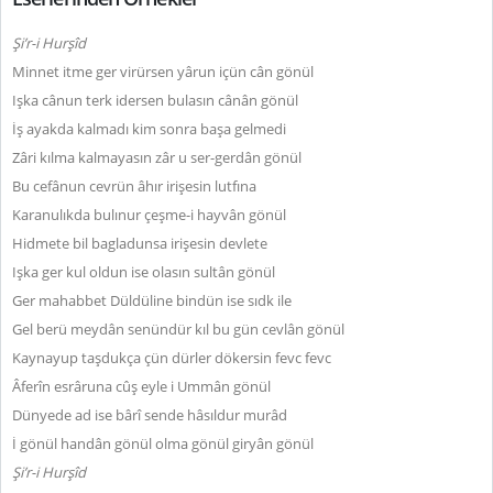
Şi’r-i Hurşîd
Minnet itme ger virürsen yârun içün cân gönül
Işka cânun terk idersen bulasın cânân gönül
İş ayakda kalmadı kim sonra başa gelmedi
Zâri kılma kalmayasın zâr u ser-gerdân gönül
Bu cefânun cevrün âhır irişesin lutfına
Karanulıkda bulınur çeşme-i hayvân gönül
Hidmete bil bagladunsa irişesin devlete
Işka ger kul oldun ise olasın sultân gönül
Ger mahabbet Düldüline bindün ise sıdk ile
Gel berü meydân senündür kıl bu gün cevlân gönül
Kaynayup taşdukça çün dürler dökersin fevc fevc
Âferîn esrâruna cûş eyle i Ummân gönül
Dünyede ad ise bârî sende hâsıldur murâd
İ gönül handân gönül olma gönül giryân gönül
Şi’r-i Hurşîd