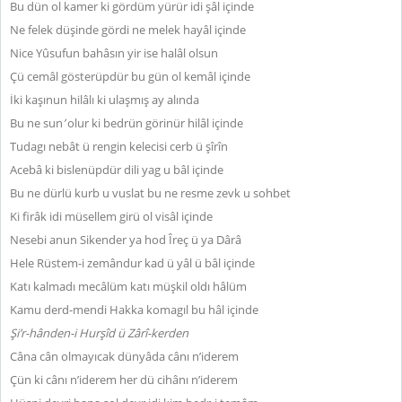
Bu dün ol kamer ki gördüm yürür idi şâl içinde
Ne felek düşinde gördi ne melek hayâl içinde
Nice Yûsufun bahâsın yir ise halâl olsun
Çü cemâl gösterüpdür bu gün ol kemâl içinde
İki kaşınun hilâlı ki ulaşmış ay alında
Bu ne sun
’
olur ki bedrün görinür hilâl içinde
Tudagı nebât ü rengin kelecisi cerb ü şîrîn
Acebâ ki bislenüpdür dili yag u bâl içinde
Bu ne dürlü kurb u vuslat bu ne resme zevk u sohbet
Ki firâk idi müsellem girü ol visâl içinde
Nesebi anun Sikender ya hod Îreç ü ya Dârâ
Hele Rüstem-i zemândur kad ü yâl ü bâl içinde
Katı kalmadı mecâlüm katı müşkil oldı hâlüm
Kamu derd-mendi Hakka komagıl bu hâl içinde
Şi’r-hânden-i Hurşîd ü Zârî-kerden
Câna cân olmayıcak dünyâda cânı n’iderem
Çün ki cânı n’iderem her dü cihânı n’iderem