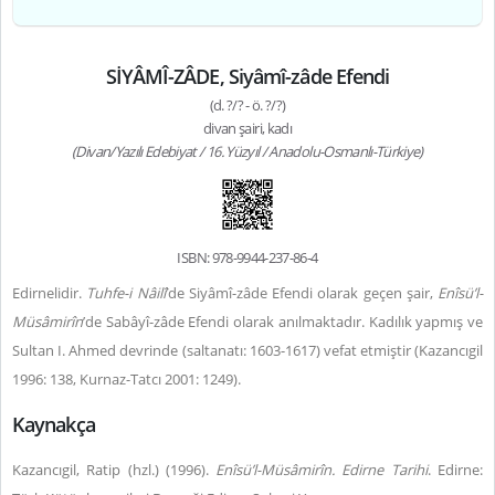
SİYÂMÎ-ZÂDE, Siyâmî-zâde Efendi
(d. ?/? - ö. ?/?)
divan şairi, kadı
(Divan/Yazılı Edebiyat / 16. Yüzyıl / Anadolu-Osmanlı-Türkiye)
ISBN: 978-9944-237-86-4
Edirnelidir.
Tuhfe-i Nâilî
’de Siyâmî-zâde Efendi olarak geçen şair,
Enîsü’l-
Müsâmirîn
’de Sabâyî-zâde Efendi olarak anılmaktadır. Kadılık yapmış ve
Sultan I. Ahmed devrinde (saltanatı: 1603-1617) vefat etmiştir (Kazancıgil
1996: 138, Kurnaz-Tatcı 2001: 1249).
Kaynakça
Kazancıgil, Ratip (hzl.) (1996).
Enîsü’l-Müsâmirîn. Edirne Tarihi
. Edirne: