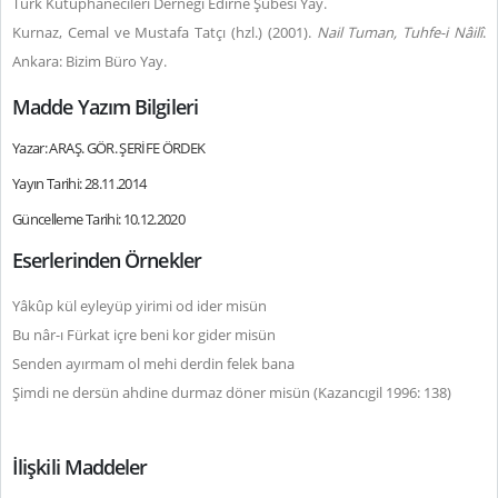
Türk Kütüphanecileri Derneği Edirne Şubesi Yay.
Kurnaz, Cemal ve Mustafa Tatçı (hzl.) (2001).
Nail Tuman, Tuhfe-i Nâilî
.
Ankara: Bizim Büro Yay.
Madde Yazım Bilgileri
Yazar: ARAŞ. GÖR. ŞERİFE ÖRDEK
Yayın Tarihi: 28.11.2014
Güncelleme Tarihi: 10.12.2020
Eserlerinden Örnekler
Yâkûp kül eyleyüp yirimi od ider misün
Bu nâr-ı Fürkat içre beni kor gider misün
Senden ayırmam ol mehi derdin felek bana
Şimdi ne dersün ahdine durmaz döner misün (Kazancıgil 1996: 138)
İlişkili Maddeler