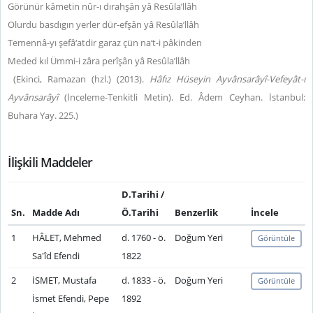
Görünür kâmetin nûr-ı dırahşân yâ Resûla’llâh
Olurdu basdıgın yerler dür-efşân yâ Resûla’llâh
Temennâ-yı şefâ‘atdir garaz çün na‘t-i pâkinden
Meded kıl Ümmi-i zâra perîşân yâ Resûla’llâh
(Ekinci, Ramazan (hzl.) (2013).
Hâfız Hüseyin Ayvânsarâyî-Vefeyât-ı
Ayvânsarâyî
(İnceleme-Tenkitli Metin). Ed. Âdem Ceyhan. İstanbul:
Buhara Yay. 225.)
İlişkili Maddeler
D.Tarihi /
Sn.
Madde Adı
Ö.Tarihi
Benzerlik
İncele
1
HÂLET, Mehmed
d. 1760 - ö.
Doğum Yeri
Görüntüle
Sa'îd Efendi
1822
2
İSMET, Mustafa
d. 1833 - ö.
Doğum Yeri
Görüntüle
İsmet Efendi, Pepe
1892