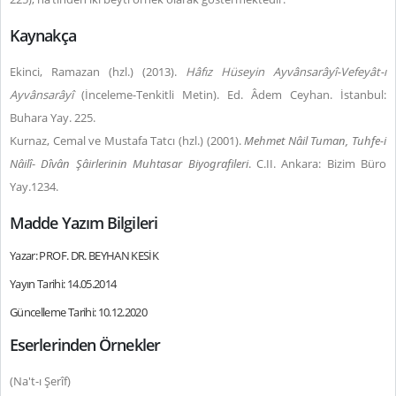
Kaynakça
Ekinci, Ramazan (hzl.) (2013).
Hâfız Hüseyin Ayvânsarâyî-Vefeyât-ı
Ayvânsarâyî
(İnceleme-Tenkitli Metin). Ed. Âdem Ceyhan. İstanbul:
Buhara Yay. 225.
Kurnaz, Cemal ve Mustafa Tatcı (hzl.) (2001).
Mehmet
Nâil Tuman, Tuhfe-i
Nâilî
-
Dîvân Şâirlerinin Muhtasar Biyografileri
. C.II. Ankara: Bizim Büro
Yay.
1234.
Madde Yazım Bilgileri
Yazar: PROF. DR. BEYHAN KESİK
Yayın Tarihi: 14.05.2014
Güncelleme Tarihi: 10.12.2020
Eserlerinden Örnekler
(Na't-ı Şerîf)