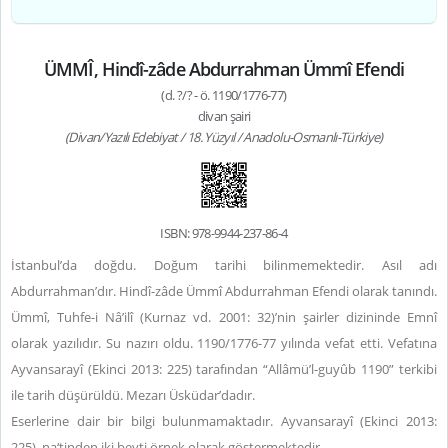
ÜMMÎ, Hindî-zâde Abdurrahman Ümmî Efendi
(d. ?/? - ö. 1190/1776-77)
divan şairi
(Divan/Yazılı Edebiyat / 18. Yüzyıl / Anadolu-Osmanlı-Türkiye)
ISBN: 978-9944-237-86-4
İstanbul’da doğdu. Doğum tarihi bilinmemektedir. Asıl adı
Abdurrahman’dır. Hindî-zâde Ümmî Abdurrahman Efendi olarak tanındı.
Ümmî, Tuhfe-i Nâ’ilî (Kurnaz vd. 2001: 32)’nin şairler dizininde Emnî
olarak yazılıdır. Su nazırı oldu. 1190/1776-77 yılında vefat etti. Vefatına
Ayvansarayî (Ekinci 2013: 225) tarafından “Allâmü’l-guyûb 1190” terkibi
ile tarih düşürüldü. Mezarı Üsküdar’dadır.
Eserlerine dair bir bilgi bulunmamaktadır. Ayvansarayî (Ekinci 2013:
225), na‘tinden iki beyti örnek olarak göstermektedir.