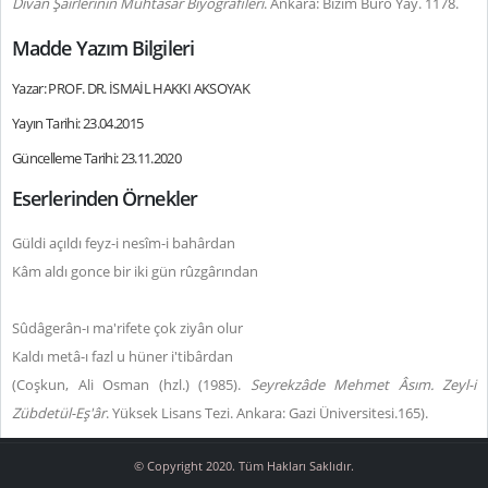
Divan Şairlerinin Muhtasar Biyografileri
. Ankara: Bizim Büro Yay.
1178.
Madde Yazım Bilgileri
Yazar: PROF. DR. İSMAİL HAKKI AKSOYAK
Yayın Tarihi: 23.04.2015
Güncelleme Tarihi: 23.11.2020
Eserlerinden Örnekler
Güldi açıldı feyz-i nesîm-i bahârdan
Kâm aldı gonce bir iki gün rûzgârından
Sûdâgerân-ı ma'rifete çok ziyân olur
Kaldı metâ-ı fazl u hüner i'tibârdan
(Coşkun, Ali Osman (hzl.) (1985).
Seyrekzâde Mehmet Âsım. Zeyl-i
Zübdetül-Eş'âr
. Yüksek Lisans Tezi. Ankara: Gazi Üniversitesi.
165).
© Copyright 2020. Tüm Hakları Saklıdır.