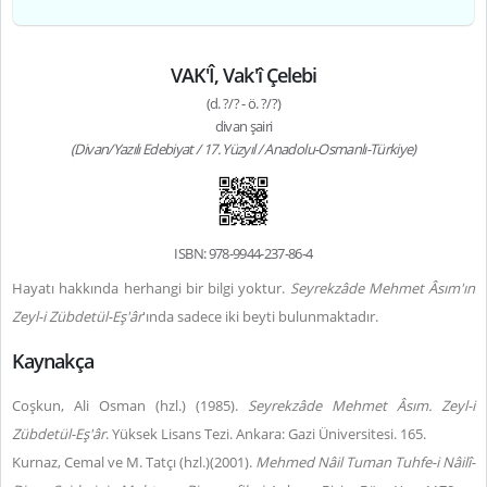
VAK'Î, Vak'î Çelebi
(d. ?/? - ö. ?/?)
divan şairi
(Divan/Yazılı Edebiyat / 17. Yüzyıl / Anadolu-Osmanlı-Türkiye)
ISBN: 978-9944-237-86-4
Hayatı hakkında herhangi bir bilgi yoktur
.
Seyrekzâde Mehmet Âsım'ın
Zeyl-i Zübdetül-Eş'âr
'ında
sadece iki beyti bulunmaktadır.
Kaynakça
Coşkun, Ali Osman (hzl.) (1985).
Seyrekzâde Mehmet Âsım. Zeyl-i
Zübdetül-Eş'âr
. Yüksek Lisans Tezi. Ankara: Gazi Üniversitesi.
165.
Kurnaz, Cemal ve M. Tatçı (hzl.)(2001).
Mehmed Nâil Tuman
Tuhfe-i Nâilî-