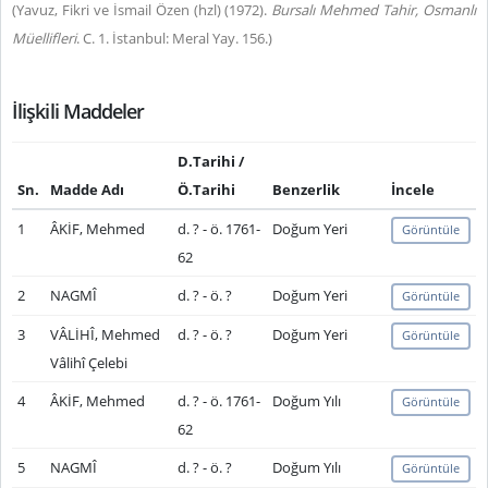
(Yavuz, Fikri ve İsmail Özen (hzl) (1972).
Bursalı Mehmed Tahir, Osmanlı
Müellifleri
. C. 1. İstanbul: Meral Yay. 156.)
İlişkili Maddeler
D.Tarihi /
Sn.
Madde Adı
Ö.Tarihi
Benzerlik
İncele
1
ÂKİF, Mehmed
d. ? - ö. 1761-
Doğum Yeri
Görüntüle
62
2
NAGMÎ
d. ? - ö. ?
Doğum Yeri
Görüntüle
3
VÂLİHÎ, Mehmed
d. ? - ö. ?
Doğum Yeri
Görüntüle
Vâlihî Çelebi
4
ÂKİF, Mehmed
d. ? - ö. 1761-
Doğum Yılı
Görüntüle
62
5
NAGMÎ
d. ? - ö. ?
Doğum Yılı
Görüntüle