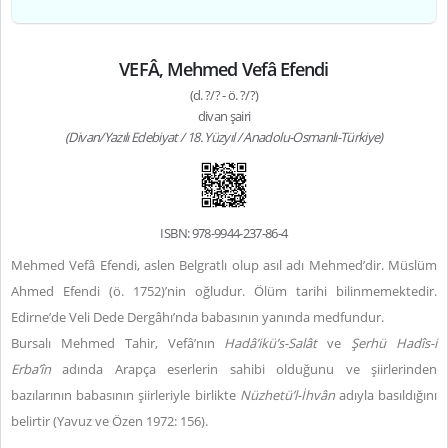
VEFÂ, Mehmed Vefâ Efendi
(d. ?/? - ö. ?/?)
divan şairi
(Divan/Yazılı Edebiyat / 18. Yüzyıl / Anadolu-Osmanlı-Türkiye)
ISBN: 978-9944-237-86-4
Mehmed Vefâ Efendi, aslen Belgratlı olup asıl adı Mehmed’dir. Müslüm
Ahmed Efendi (ö. 1752)’nin oğludur. Ölüm tarihi bilinmemektedir.
Edirne’de Veli Dede Dergâhı’nda babasının yanında medfundur.
Bursalı Mehmed Tahir, Vefâ’nın
Hadâ’ikü’s-Salât
ve
Şerhü Hadîs-i
Erba’în
adında Arapça eserlerin sahibi olduğunu ve şiirlerinden
bazılarının babasının şiirleriyle birlikte
Nüzhetü’l-İhvân
adıyla basıldığını
belirtir (Yavuz ve Özen 1972: 156).