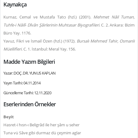
Kaynakça
Kurnaz, Cemal ve Mustafa Tatcı (hzl.) (2001).
Mehmet
Nâil Tuman,
Tuhfe-i Nâilî
-
Dîvân Şâirlerinin Muhtasar Biyografileri
. C. 2. Ankara: Bizim
Büro Yay. 1176.
Yavuz, Fikri ve İsmail Özen (hzl.) (1972).
Bursalı Mehmed Tahir, Osmanlı
Müellifleri
. C. 1. İstanbul: Meral Yay. 156.
Madde Yazım Bilgileri
Yazar: DOÇ. DR. YUNUS KAPLAN
Yayın Tarihi: 04.11.2014
Güncelleme Tarihi: 12.11.2020
Eserlerinden Örnekler
Beyit
Hasret-i hısn-ı Beligrâd
ile her şâm u seher
Tuna vü Sâve gibi durmaz dü çeşmim aglar