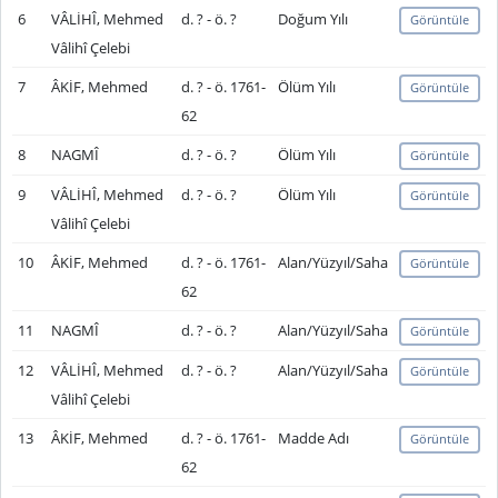
6
VÂLİHÎ, Mehmed
d. ? - ö. ?
Doğum Yılı
Görüntüle
Vâlihî Çelebi
7
ÂKİF, Mehmed
d. ? - ö. 1761-
Ölüm Yılı
Görüntüle
62
8
NAGMÎ
d. ? - ö. ?
Ölüm Yılı
Görüntüle
9
VÂLİHÎ, Mehmed
d. ? - ö. ?
Ölüm Yılı
Görüntüle
Vâlihî Çelebi
10
ÂKİF, Mehmed
d. ? - ö. 1761-
Alan/Yüzyıl/Saha
Görüntüle
62
11
NAGMÎ
d. ? - ö. ?
Alan/Yüzyıl/Saha
Görüntüle
12
VÂLİHÎ, Mehmed
d. ? - ö. ?
Alan/Yüzyıl/Saha
Görüntüle
Vâlihî Çelebi
13
ÂKİF, Mehmed
d. ? - ö. 1761-
Madde Adı
Görüntüle
62