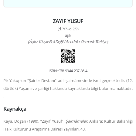
ZAYIF YUSUF
(d. ?/? - ö. ?/?)
âşık
(Âşık / Yüzyılı Beli Değil / Anadolu-Osmanlı-Türkiye)
ISBN: 978-9944-237-86-4
Pir Yakup’un “Şairler Destanı” adlı şairnâmesinde ismi geçmektedir. (12.
dörtlük) Yaşamı ve şairliği hakkında kaynaklarda bilgi bulunmamaktadır.
.
Kaynakça
Kaya, Doğan (1990). “Zayıf Yusuf”.
Şairnâmeler.
Ankara: Kültür Bakanlığı
Halk Kültürünü Araştırma Dairesi Yayınları. 43.