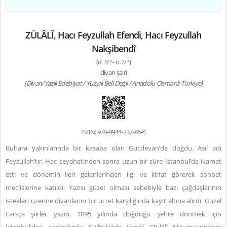
ZÜLÂLÎ, Hacı Feyzullah Efendi, Hacı Feyzullah
Nakşibendî
(d. ?/? - ö. ?/?)
divan şairi
(Divan/Yazılı Edebiyat / Yüzyılı Beli Değil / Anadolu-Osmanlı-Türkiye)
ISBN: 978-9944-237-86-4
Buhara yakınlarında bir kasaba olan Gucdevan’da doğdu. Asıl adı
Feyzullah’tır. Hac seyahatinden sonra uzun bir süre İstanbul’da ikamet
etti ve dönemin ileri gelenlerinden ilgi ve iltifat görerek sohbet
meclislerine katıldı. Yazısı güzel olması sebebiyle bazı çağdaşlarının
istekleri üzerine divanlarını bir ücret karşılığında kayıt altına alırdı. Güzel
Farsça şiirler yazdı. 1095 yılında doğduğu şehre dönmek için