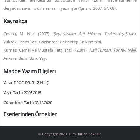
İstanbul’dan ayrıldığında Sülbülzâde Vehbî “Zülâlî Maveraünnehre
deryâdan revân oldı” mısrasını yazmıştır (Çınarcı 2007: 67, 68).
Kaynakça
Çınarcı, M. Nuri (2007).
Şeyhülislam Ârif Hikmet Tezkiretü’ş-Şuara
.
Yüksek Lisans Tezi. Gaziantep: Gaziantep Üniversitesi.
Kurnaz, Cemal ve Mustafa Tatçı (hzl.) (2001).
Nail Tuman, Tuhfe-i Nâilî
.
Ankara: Bizim Büro Yay.
Madde Yazım Bilgileri
Yazar: PROF. DR. FİLİZ KILIÇ
Yayın Tarihi: 27.05.2015
Güncelleme Tarihi: 03.12.2020
Eserlerinden Örnekler
© Copyright 2020. Tüm Hakları Saklıdır.