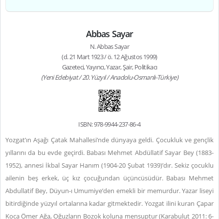
Abbas Sayar
N. Abbas Sayar
(d. 21 Mart 1923 / ö. 12 Ağustos 1999)
Gazeteci, Yayıncı, Yazar, Şair, Politikacı
(Yeni Edebiyat / 20. Yüzyıl / Anadolu-Osmanlı-Türkiye)
ISBN: 978-9944-237-86-4
Yozgat’ın Aşağı Çatak Mahallesi’nde dünyaya geldi. Çocukluk ve gençlik
yıllarını da bu evde geçirdi. Babası Mehmet Abdüllatif Sayar Bey (1883-
1952), annesi İkbal Sayar Hanım (1904-20 Şubat 1939)’dır. Sekiz çocuklu
ailenin beş erkek, üç kız çocuğundan üçüncüsüdür. Babası Mehmet
Abdullatif Bey, Düyun-ı Umumiye’den emekli bir memurdur. Yazar liseyi
bitirdiğinde yüzyıl ortalarına kadar gitmektedir. Yozgat ilini kuran Çapar
Koca Ömer Ağa, Oğuzların Bozok koluna mensuptur (Karabulut 2011: 6-