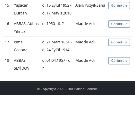
15
Yaşacan
d. 15 Eylül 1952 -
Alan/Yüzyıl/Saha
Görüntüle
Durcan
ö. 17 Mayıs 2018
16
ABBAS, Abbas
d. 1950 - ö. ?
Madde Adı
Görüntüle
Yılmaz
17
İsmail
d. 21 Mart 1851 -
Madde Adı
Görüntüle
Gaspıralı
ö. 24 Eylül 1914
18
ABBAS
d. 01.04.1957 - ö.
Madde Adı
Görüntüle
SEYİDOV
?
© Copyright 2020. Tüm Hakları Saklıdır.