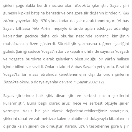
şiirleri çoğunlukla kendi mecrası olan
Bozok
'ta çıkmıştır. Sayar, şiiri
güneşin kıpkızıl batışına benzetir ve ona göre şiir doğanın içindedir.
Yılkı
Atı
'nın yayımlandığı 1970 yılına kadar da şair olarak tanınmıştır: “Abbas
Sayar, bilhassa
Yılkı Atı’
nın neşriyle önünde açılan edebiyat adamlığı
kapısından geçince daha çok okurlar nezdinde romancı kimliğinin
muhafazasına özen gösterdi. Sürekli şiir yazmasına rağmen şairliğini
gizledi. Şairliği sadece Yozgat’ın dar ve kapalı muhitinde sayısı az Yozgatlı
ve Yozgat’a bürokrat olarak gelenlerin oluşturduğu bir yârân halkası
içinde bilindi ve sevildi. Onların takdiri Abbas Sayar'a yetiyordu. Bizatihi
Yozgat'ta bir masa etrafında kenetlenenlerin dışında onun şiirlerini
Bozok
'ta okuyup dosyalayanlar da vardı.” (Sayar 2002: 12).
Sayar, şiirlerinde halk şiiri, divan şiiri ve serbest nazım şekillerini
kullanmıştır. Buna bağlı olarak aruz, hece ve serbest ölçüyle şiirler
yazmıştır. Velut bir şair olarak değerlendirebileceğimiz sanatçının,
şiirlerini rahat ve zahmetsizce kaleme alabilmesi dolayısıyla kitaplarının
dışında kalan şiirleri de olmuştur. Karabulut'un tespitlerine göre 8 şiir