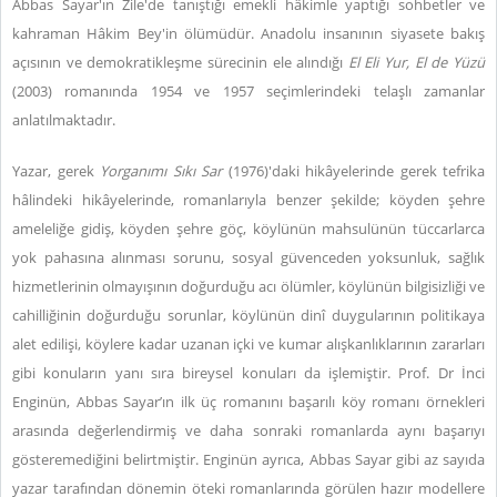
Abbas Sayar'ın Zile'de tanıştığı emekli hâkimle yaptığı sohbetler ve
kahraman Hâkim Bey'in ölümüdür. Anadolu insanının siyasete bakış
açısının ve demokratikleşme sürecinin ele alındığı
El Eli Yur, El de Yüzü
(2003) romanında 1954 ve 1957 seçimlerindeki telaşlı zamanlar
anlatılmaktadır.
Yazar, gerek
Yorganımı Sıkı Sar
(1976)'daki hikâyelerinde gerek tefrika
hâlindeki hikâyelerinde, romanlarıyla benzer şekilde; köyden şehre
ameleliğe gidiş, köyden şehre göç, köylünün mahsulünün tüccarlarca
yok pahasına alınması sorunu, sosyal güvenceden yoksunluk, sağlık
hizmetlerinin olmayışının doğurduğu acı ölümler, köylünün bilgisizliği ve
cahilliğinin doğurduğu sorunlar, köylünün dinî duygularının politikaya
alet edilişi, köylere kadar uzanan içki ve kumar alışkanlıklarının zararları
gibi konuların yanı sıra bireysel konuları da işlemiştir. Prof. Dr İnci
Enginün, Abbas Sayar’ın ilk üç romanını başarılı köy romanı örnekleri
arasında değerlendirmiş ve daha sonraki romanlarda aynı başarıyı
gösteremediğini belirtmiştir. Enginün ayrıca, Abbas Sayar gibi az sayıda
yazar tarafından dönemin öteki romanlarında görülen hazır modellere