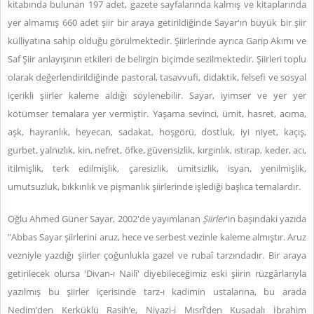
kitabında bulunan 197 adet, gazete sayfalarında kalmış ve kitaplarında
yer almamış 660 adet şiir bir araya getirildiğinde Sayar'ın büyük bir şiir
külliyatına sahip olduğu görülmektedir. Şiirlerinde ayrıca Garip Akımı ve
Saf Şiir anlayışının etkileri de belirgin biçimde sezilmektedir. Şiirleri toplu
olarak değerlendirildiğinde pastoral, tasavvufi, didaktik, felsefi ve sosyal
içerikli şiirler kaleme aldığı söylenebilir. Sayar, iyimser ve yer yer
kötümser temalara yer vermiştir. Yaşama sevinci, ümit, hasret, acıma,
aşk, hayranlık, heyecan, sadakat, hoşgörü, dostluk, iyi niyet, kaçış,
gurbet, yalnızlık, kin, nefret, öfke, güvensizlik, kırgınlık, ıstırap, keder, acı,
itilmişlik, terk edilmişlik, çaresizlik, ümitsizlik, isyan, yenilmişlik,
umutsuzluk, bıkkınlık ve pişmanlık şiirlerinde işlediği başlıca temalardır.
Oğlu Ahmed Güner Sayar, 2002'de yayımlanan
Şiirler
'in başındaki yazıda
"Abbas Sayar şiirlerini aruz, hece ve serbest vezinle kaleme almıştır. Aruz
vezniyle yazdığı şiirler çoğunlukla gazel ve rubaî tarzındadır. Bir araya
getirilecek olursa 'Divan-ı Nailî' diyebileceğimiz eski şiirin rüzgârlarıyla
yazılmış bu şiirler içerisinde tarz-ı kadimin ustalarına, bu arada
Nedim’den Kerküklü Rasih’e, Niyazi-i Mısrî’den Kuşadalı İbrahim