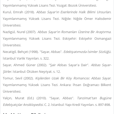
Yayımlanmamış Yüksek Lisans Tezi. Yozgat: Bozok Üniversitesi.
Kurul, Emrah (2018).
Abbas Sayar'ın Eserlerinde Halk Bilimi Unsurları
.
Yayımlanmamış Yüksek Lisans Tezi. Niğde: Niğde Ömer Halisdemir
Üniversitesi.
Nazlıgül, Nurel (2007).
Abbas Sayar'ın Romanları Üzerine Bir Araştırma
.
Yayımlanmamış Yüksek Lisans Tezi. Eskişehir: Eskişehir Osmangazi
Üniversitesi.
Necatigil, Behçet (1998). "Sayar, Abbas".
Edebiyatımızda İsimler Sözlüğü
.
İstanbul: Varlık Yayınları. s. 322.
Sayar, Ahmed Güner (2002). "Şair Abbas Sayar'a Dair".
Abbas Sayar-
Şiirler
. İstanbul: Ötüken Neşriyat. s. 12.
Tomur, Sevil (2002).
Kişilerden Uzak Bir Köy Romancısı: Abbas Sayar
.
Yayımlanmamış Yüksek Lisans Tezi. Ankara: İhsan Doğramacı Bilkent
Üniversitesi.
Yalçın, Murat (Ed.) (2010). "Sayar, Abbas".
Tanzimat'tan Bugüne
Edebiyatçılar Ansiklopedisi
. C. 2. İstanbul: Yapı Kredi Yayınları. s. 897-898.