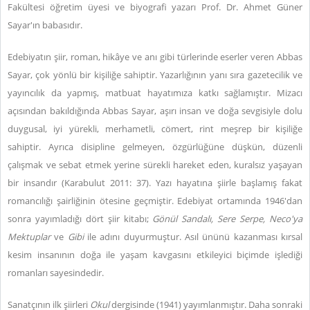
Fakültesi öğretim üyesi ve biyografi yazarı Prof. Dr. Ahmet Güner
Sayar'ın babasıdır.
Edebiyatın şiir, roman, hikâye ve anı gibi türlerinde eserler veren Abbas
Sayar, çok yönlü bir kişiliğe sahiptir. Yazarlığının yanı sıra gazetecilik ve
yayıncılık da yapmış, matbuat hayatımıza katkı sağlamıştır. Mizacı
açısından bakıldığında Abbas Sayar, aşırı insan ve doğa sevgisiyle dolu
duygusal, iyi yürekli, merhametli, cömert, rint meşrep bir kişiliğe
sahiptir. Ayrıca disipline gelmeyen, özgürlüğüne düşkün, düzenli
çalışmak ve sebat etmek yerine sürekli hareket eden, kuralsız yaşayan
bir insandır (Karabulut 2011: 37). Yazı hayatına şiirle başlamış fakat
romancılığı şairliğinin ötesine geçmiştir. Edebiyat ortamında 1946'dan
sonra yayımladığı dört şiir kitabı;
Gönül Sandalı, Sere Serpe, Neco'ya
Mektuplar
ve
Gibi
ile adını duyurmuştur. Asıl ününü kazanması kırsal
kesim insanının doğa ile yaşam kavgasını etkileyici biçimde işlediği
romanları sayesindedir.
Sanatçının ilk şiirleri
Okul
dergisinde (1941) yayımlanmıştır. Daha sonraki