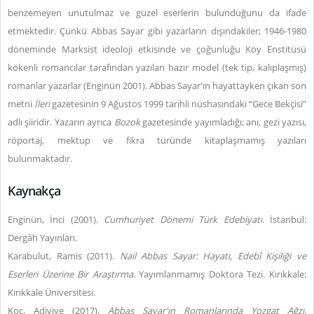
benzemeyen unutulmaz ve güzel eserlerin bulunduğunu da ifade
etmektedir. Çünkü Abbas Sayar gibi yazarların dışındakiler; 1946-1980
döneminde Marksist ideoloji etkisinde ve çoğunluğu Köy Enstitüsü
kökenli romancılar tarafından yazılan hazır model (tek tip, kalıplaşmış)
romanlar yazarlar (Enginün 2001). Abbas Sayar'ın hayattayken çıkan son
metni
İleri
gazetesinin 9 Ağustos 1999 tarihli nüshasındaki “Gece Bekçisi”
adlı şiiridir. Yazarın ayrıca
Bozok
gazetesinde yayımladığı; anı, gezi yazısı,
röportaj, mektup ve fıkra türünde kitaplaşmamış yazıları
bulunmaktadır.
Kaynakça
Enginün, İnci (2001).
Cumhuriyet Dönemi Türk Edebiyatı
. İstanbul:
Dergâh Yayınları.
Karabulut, Ramis (2011).
Nail Abbas Sayar: Hayatı, Edebî Kişiliği ve
Eserleri Üzerine Bir Araştırma
. Yayımlanmamış Doktora Tezi. Kırıkkale:
Kırıkkale Üniversitesi.
Koç, Adiviye (2017).
Abbas Sayar'ın Romanlarında Yozgat Ağzı
.