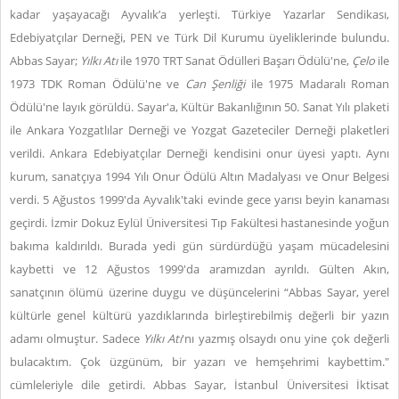
kadar yaşayacağı Ayvalık’a yerleşti. Türkiye Yazarlar Sendikası,
Edebiyatçılar Derneği, PEN ve Türk Dil Kurumu üyeliklerinde bulundu.
Abbas Sayar;
Yılkı Atı
ile 1970 TRT Sanat Ödülleri Başarı Ödülü'ne,
Çelo
ile
1973 TDK Roman Ödülü'ne ve
Can Şenliği
ile 1975 Madaralı Roman
Ödülü'ne layık görüldü. Sayar'a, Kültür Bakanlığının 50. Sanat Yılı plaketi
ile Ankara Yozgatlılar Derneği ve Yozgat Gazeteciler Derneği plaketleri
verildi. Ankara Edebiyatçılar Derneği kendisini onur üyesi yaptı. Aynı
kurum, sanatçıya 1994 Yılı Onur Ödülü Altın Madalyası ve Onur Belgesi
verdi. 5 Ağustos 1999'da Ayvalık'taki evinde gece yarısı beyin kanaması
geçirdi. İzmir Dokuz Eylül Üniversitesi Tıp Fakültesi hastanesinde yoğun
bakıma kaldırıldı. Burada yedi gün sürdürdüğü yaşam mücadelesini
kaybetti ve 12 Ağustos 1999'da aramızdan ayrıldı. Gülten Akın,
sanatçının ölümü üzerine duygu ve düşüncelerini “Abbas Sayar, yerel
kültürle genel kültürü yazdıklarında birleştirebilmiş değerli bir yazın
adamı olmuştur. Sadece
Yılkı Atı
'nı yazmış olsaydı onu yine çok değerli
bulacaktım. Çok üzgünüm, bir yazarı ve hemşehrimi kaybettim."
cümleleriyle dile getirdi. Abbas Sayar, İstanbul Üniversitesi İktisat