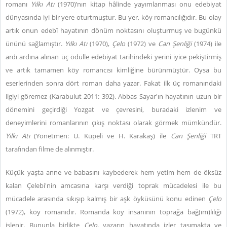
romanı
Yılkı Atı
(1970)’nın kitap hâlinde yayımlanması onu edebiyat
dünyasında iyi bir yere oturtmuştur. Bu yer, köy romancılığıdır. Bu olay
artık onun edebî hayatının dönüm noktasını oluşturmuş ve bugünkü
ününü sağlamıştır.
Yılkı Atı
(1970),
Çelo
(1972) ve
Can Şenliği
(1974) ile
ardı ardına alınan üç ödülle edebiyat tarihindeki yerini iyice pekiştirmiş
ve artık tamamen köy romancısı kimliğine bürünmüştür. Oysa bu
eserlerinden sonra dört roman daha yazar. Fakat ilk üç romanındaki
ilgiyi göremez (Karabulut 2011: 392). Abbas Sayar'ın hayatının uzun bir
dönemini geçirdiği Yozgat ve çevresini, buradaki izlenim ve
deneyimlerini romanlarının çıkış noktası olarak görmek mümkündür.
Yılkı Atı
(Yönetmen: Ü. Küpeli ve H. Karakaş) ile
Can Şenliği
TRT
tarafından filme de alınmıştır.
Küçük yaşta anne ve babasını kaybederek hem yetim hem de öksüz
kalan Çelebi'nin amcasına karşı verdiği toprak mücadelesi ile bu
mücadele arasında sıkışıp kalmış bir aşk öyküsünü konu edinen
Çelo
(1972), köy romanıdır. Romanda köy insanının toprağa bağ(ım)lılığı
işlenir. Bununla birlikte
Çelo
, yazarın hayatında izler taşımakta ve