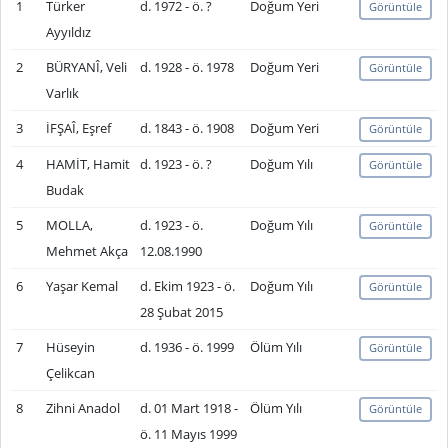
1
Türker
d. 1972 - ö. ?
Doğum Yeri
Görüntüle
Ayyıldız
2
BÜRYANÎ, Veli
d. 1928 - ö. 1978
Doğum Yeri
Görüntüle
Varlık
3
İFŞAÎ, Eşref
d. 1843 - ö. 1908
Doğum Yeri
Görüntüle
4
HAMİT, Hamit
d. 1923 - ö. ?
Doğum Yılı
Görüntüle
Budak
5
MOLLA,
d. 1923 - ö.
Doğum Yılı
Görüntüle
Mehmet Akça
12.08.1990
6
Yaşar Kemal
d. Ekim 1923 - ö.
Doğum Yılı
Görüntüle
28 Şubat 2015
7
Hüseyin
d. 1936 - ö. 1999
Ölüm Yılı
Görüntüle
Çelikcan
8
Zihni Anadol
d. 01 Mart 1918 -
Ölüm Yılı
Görüntüle
ö. 11 Mayıs 1999