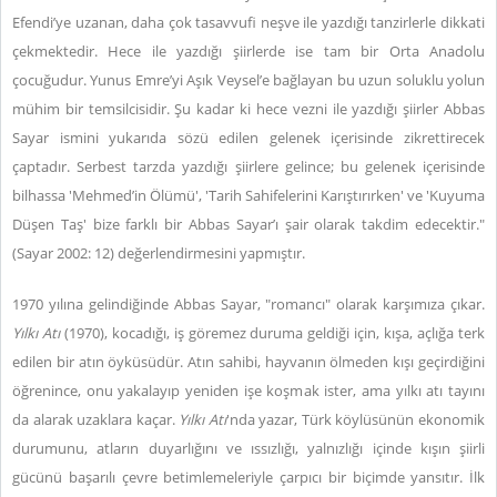
Efendi’ye uzanan, daha çok tasavvufi neşve ile yazdığı tanzirlerle dikkati
çekmektedir. Hece ile yazdığı şiirlerde ise tam bir Orta Anadolu
çocuğudur. Yunus Emre’yi Aşık Veysel’e bağlayan bu uzun soluklu yolun
mühim bir temsilcisidir. Şu kadar ki hece vezni ile yazdığı şiirler Abbas
Sayar ismini yukarıda sözü edilen gelenek içerisinde zikrettirecek
çaptadır. Serbest tarzda yazdığı şiirlere gelince; bu gelenek içerisinde
bilhassa 'Mehmed’in Ölümü', 'Tarih Sahifelerini Karıştırırken' ve 'Kuyuma
Düşen Taş' bize farklı bir Abbas Sayar’ı şair olarak takdim edecektir."
(Sayar 2002: 12) değerlendirmesini yapmıştır.
1970 yılına gelindiğinde Abbas Sayar, "romancı" olarak karşımıza çıkar.
Yılkı Atı
(1970), kocadığı, iş göremez duruma geldiği için, kışa, açlığa terk
edilen bir atın öyküsüdür. Atın sahibi, hayvanın ölmeden kışı geçirdiğini
öğrenince, onu yakalayıp yeniden işe koşmak ister, ama yılkı atı tayını
da alarak uzaklara kaçar.
Yılkı Atı
'nda yazar, Türk köylüsünün ekonomik
durumunu, atların duyarlığını ve ıssızlığı, yalnızlığı içinde kışın şiirli
gücünü başarılı çevre betimlemeleriyle çarpıcı bir biçimde yansıtır. İlk