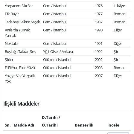
Yorganımı Sıkı Sar
Cem / İstanbul
1976
Hikâye
Dik Bayır
Cem / İstanbul
1977
Roman
Tarlabaşı Salkım Saçak
Cem / İstanbul
1987
Roman
Anılarda Yumak
Cem / İstanbul
1990
Diğer
Yumak
Noktalar
Cem / İstanbul
1991
Diğer
Boşluğa Takılan Ses
Yiğit Ofset / Ankara
1992
Şiir
Şiirler
Ötüken / İstanbul
2002
Şiir
El Eli Yur, El de Yüzü
Ötüken / İstanbul
2003
Roman
Yozgat Var Yozgatlı
Ötüken / İstanbul
2007
Diğer
Yok
İlişkili Maddeler
D.Tarihi /
Sn.
Madde Adı
Ö.Tarihi
Benzerlik
İncele