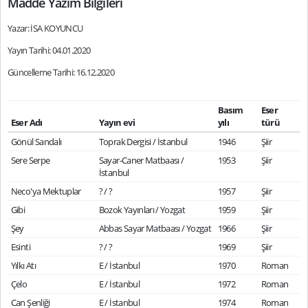
Madde Yazım Bilgileri
Yazar: İSA KOYUNCU
Yayın Tarihi: 04.01.2020
Güncelleme Tarihi: 16.12.2020
Basım
Eser
Eser Adı
Yayın evi
yılı
türü
Gönül Sandalı
Toprak Dergisi / İstanbul
1946
Şiir
Sere Serpe
Sayar-Caner Matbaası /
1953
Şiir
İstanbul
Neco'ya Mektuplar
? / ?
1957
Şiir
Gibi
Bozok Yayınları / Yozgat
1959
Şiir
Şey
Abbas Sayar Matbaası / Yozgat
1966
Şiir
Esinti
? / ?
1969
Şiir
Yılkı Atı
E / İstanbul
1970
Roman
Çelo
E / İstanbul
1972
Roman
Can Şenliği
E / İstanbul
1974
Roman