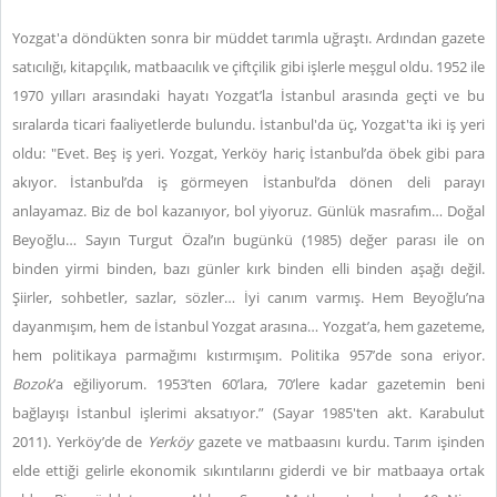
Yozgat'a döndükten sonra bir müddet tarımla uğraştı. Ardından gazete
satıcılığı, kitapçılık, matbaacılık ve çiftçilik gibi işlerle meşgul oldu. 1952 ile
1970 yılları arasındaki hayatı Yozgat’la İstanbul arasında geçti ve bu
sıralarda ticari faaliyetlerde bulundu. İstanbul'da üç, Yozgat'ta iki iş yeri
oldu: "Evet. Beş iş yeri. Yozgat, Yerköy hariç İstanbul’da öbek gibi para
akıyor. İstanbul’da iş görmeyen İstanbul’da dönen deli parayı
anlayamaz. Biz de bol kazanıyor, bol yiyoruz. Günlük masrafım… Doğal
Beyoğlu… Sayın Turgut Özal’ın bugünkü (1985) değer parası ile on
binden yirmi binden, bazı günler kırk binden elli binden aşağı değil.
Şiirler, sohbetler, sazlar, sözler… İyi canım varmış. Hem Beyoğlu’na
dayanmışım, hem de İstanbul Yozgat arasına… Yozgat’a, hem gazeteme,
hem politikaya parmağımı kıstırmışım. Politika 957’de sona eriyor.
Bozok
’a eğiliyorum. 1953’ten 60’lara, 70’lere kadar gazetemin beni
bağlayışı İstanbul işlerimi aksatıyor.” (Sayar 1985'ten akt. Karabulut
2011). Yerköy’de de
Yerköy
gazete ve matbaasını kurdu. Tarım işinden
elde ettiği gelirle ekonomik sıkıntılarını giderdi ve bir matbaaya ortak