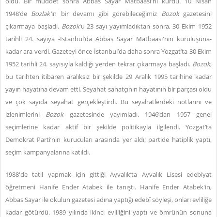
oldu. Bir müddet sonra Abbas Sayar Matbaası'nı kurdu. 10 Nisan
1948’de
Bozlak'
ın bir devamı gibi görebileceğimiz
Bozok
gazetesini
çıkarmaya başladı.
Bozok
'u 23 sayı yayımladıktan sonra, 30 Ekim 1952
tarihli 24. sayıya -İstanbul’da Abbas Sayar Matbaası'nın kuruluşuna-
kadar ara verdi. Gazeteyi önce İstanbul’da daha sonra Yozgat’ta 30 Ekim
1952 tarihli 24. sayısıyla kaldığı yerden tekrar çıkarmaya başladı.
Bozok
,
bu tarihten itibaren aralıksız bir şekilde 29 Aralık 1995 tarihine kadar
yayın hayatına devam etti. Seyahat sanatçının hayatının bir parçası oldu
ve çok sayıda seyahat gerçekleştirdi. Bu seyahatlerdeki notlarını ve
izlenimlerini
Bozok
gazetesinde yayımladı. 1946’dan 1957 genel
seçimlerine kadar aktif bir şekilde politikayla ilgilendi. Yozgat’ta
Demokrat Parti’nin kurucuları arasında yer aldı; partide hatiplik yaptı,
seçim kampanyalarına katıldı.
1988'de tatil yapmak için gittiği Ayvalık’ta Ayvalık Lisesi edebiyat
öğretmeni Hanife Ender Atabek ile tanıştı. Hanife Ender Atabek'in,
Abbas Sayar ile okulun gazetesi adına yaptığı edebî söyleşi, onları evliliğe
kadar götürdü. 1989 yılında ikinci evliliğini yaptı ve ömrünün sonuna