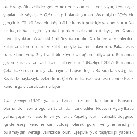
otobiyografik özellikler göstermektedir. Ahmet Güner Sayar, kendisiyle
yapılan bir söyleşide
Çelo
ile ilgili olarak şunları söylemiştir: "
Çelo
bir
gerçektir. Çünkü Anadolu köylüsü bir karış toprak için yakınını vurur. Ya
kız kaçırır hapse girer ya da toprak meselesinden dolayı girer. Orada
ideoloji yoktur.
Çelo
'daki Nail Bey babamdır. O dönem annemlerden
kalan arazilere umumi vekâletnameyle babam bakıyordu. Fakat esas
toprakların Arap Seyfi adli bir köyde olduğunu biliyorum. Romanda
geçen Karacaviran adlı köyü bilmiyorum." (Nazlıgül 2007) Romanda
Çelo, hakkı olan araziyi alamayınca hapse düşer. Bu sırada sevdiği kız
Kezik de başkasıyla evlendirilir. Çelo'nun hapse düşmesi üzerine Kezik
kendini göle atarak canına kıyar.
Can Şenliği
(1974) yalnızlık teması üzerine kuruludur. Karısının
ölümünden sonra oğulları tarafından terk edilen Hüseyin Ağa yıllarca
yalnız yaşar ve huzurlu bir yer arar. Yaşadığı derin yalnızlık duygusu
içinde eşeği kendine can yoldaşı olarak görür ve yine aradığını
bulamayışın verdiği yalnızlıkla ölür. Eşeğiyle yük taşıyıcılığı yaparak