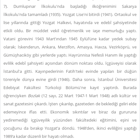
7). Dumlupınar İlkokulu'nda başladığı ilköğrenimini Sakarya
İlkokulu'nda tamamladı (1935). Yozgat Lise'ni bitirdi (1941). Ortaokul ve
lise yıllarında gittiği Yozgat Halkevi, hayatında ve edebî şahsiyetinde
etkili oldu. Bir müddet vekil öğretmenlik ve iaşe memurluğu yaptı.
Vatani görevini 1943 Mart’ından 1945 Eylül’üne kadar yedek subay
olarak; İskenderun, Ankara, Merzifon, Amasya, Havza, Vezirköprü, ve
Gümüşhacıköy gibi yerlerde yaptı. Hayrünnisa Nefesli Hanım ile yaptığı
evlilik edebî şahsiyeti açısından dönüm noktası oldu. İçgüveyisi olarak
İstanbul'a gitti. Kayınpederinin Fatih'teki evinde yapılan bir düğün
töreniyle dünya evine girdi (1946). Daha sonra, İstanbul Üniversitesi
Edebiyat Fakültesi Türkoloji Bölümü'ne kayıt yaptırdı. Burada
öğrenciyken
Bozlak
(12 sayı, 22 Mart 1947-1 Mart 1948) adlı kültür ve
sanat gazetesini çıkardı. İşten çıkarılıp, gazeteden de beklediği geliri elde
edemeyince iflas etti. Ekonomik sıkıntılar ve biraz da gururuna
yediremediği içgüveyilik yüzünden fakültedeki eğitimini, eşini ve
çocuğunu da bırakıp Yozgat’a döndü. 1948’den, ikinci evliliğini yaptığı
1989’a kadar düzenli bir hayatı olmadı.