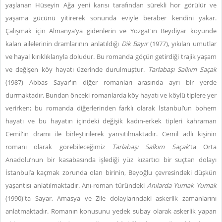
yaşlanan Hüseyin Ağa yeni karısı tarafından sürekli hor görülür ve
yaşama gücünü yitirerek sonunda eviyle beraber kendini yakar.
Çalışmak için Almanya’ya gidenlerin ve Yozgat'ın Beydiyar köyünde
kalan ailelerinin dramlarının anlatıldığı
Dik Bayır
(1977), yıkılan umutlar
ve hayal kırıklıklarıyla doludur. Bu romanda göçün getirdiği trajik yaşam
ve değişen köy hayatı üzerinde durulmuştur.
Tarlabaşı Salkım Saçak
(1987) Abbas Sayar'ın diğer romanları arasında ayrı bir yerde
durmaktadır. Bundan önceki romanlarda köy hayatı ve köylü tiplere yer
verirken; bu romanda diğerlerinden farklı olarak İstanbul’un bohem
hayatı ve bu hayatın içindeki değişik kadın-erkek tipleri kahraman
Cemil'in dramı ile birleştirilerek yansıtılmaktadır. Cemil adlı kişinin
romanı olarak görebileceğimiz
Tarlabaşı Salkım Saçak
'ta Orta
Anadolu’nun bir kasabasında işlediği yüz kızartıcı bir suçtan dolayı
İstanbul’a kaçmak zorunda olan birinin, Beyoğlu çevresindeki düşkün
yaşantısı anlatılmaktadır. Anı-roman türündeki
Anılarda Yumak Yumak
(1990)'ta Sayar, Amasya ve Zile dolaylarındaki askerlik zamanlarını
anlatmaktadır. Romanın konusunu yedek subay olarak askerlik yapan