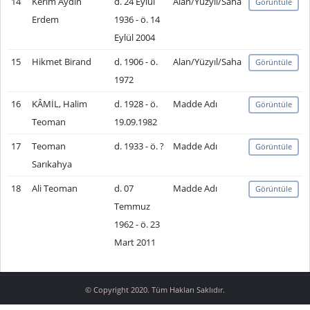
14
Kerim Aydın
d. 24 Eylül
Alan/Yüzyıl/Saha
Görüntüle
Erdem
1936 - ö. 14
Eylül 2004
15
Hikmet Birand
d. 1906 - ö.
Alan/Yüzyıl/Saha
Görüntüle
1972
16
KÂMİL, Halim
d. 1928 - ö.
Madde Adı
Görüntüle
Teoman
19.09.1982
17
Teoman
d. 1933 - ö. ?
Madde Adı
Görüntüle
Sarıkahya
18
Ali Teoman
d. 07
Madde Adı
Görüntüle
Temmuz
1962 - ö. 23
Mart 2011
© Copyright 2020. Tüm Hakları Saklıdır.