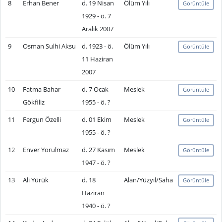
8
Erhan Bener
d. 19 Nisan
Ölüm Yılı
Görüntüle
1929 - ö. 7
Aralık 2007
9
Osman Sulhi Aksu
d. 1923 - ö.
Ölüm Yılı
Görüntüle
11 Haziran
2007
10
Fatma Bahar
d. 7 Ocak
Meslek
Görüntüle
Gökfiliz
1955 - ö. ?
11
Fergun Özelli
d. 01 Ekim
Meslek
Görüntüle
1955 - ö. ?
12
Enver Yorulmaz
d. 27 Kasım
Meslek
Görüntüle
1947 - ö. ?
13
Ali Yürük
d. 18
Alan/Yüzyıl/Saha
Görüntüle
Haziran
1940 - ö. ?