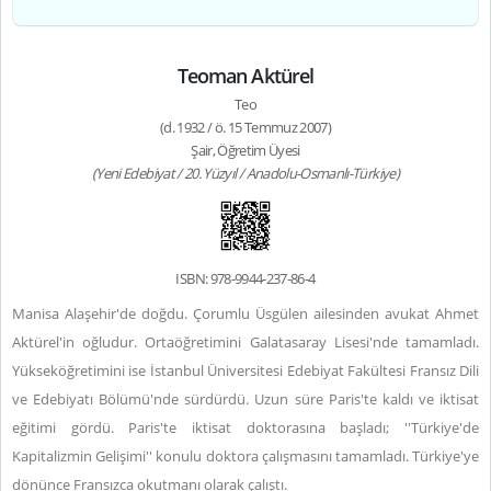
Teoman Aktürel
Teo
(d. 1932 / ö. 15 Temmuz 2007)
Şair, Öğretim Üyesi
(Yeni Edebiyat / 20. Yüzyıl / Anadolu-Osmanlı-Türkiye)
ISBN: 978-9944-237-86-4
Manisa Alaşehir'de doğdu. Çorumlu Üsgülen ailesinden avukat Ahmet
Aktürel'in oğludur. Ortaöğretimini Galatasaray Lisesi'nde tamamladı.
Yükseköğretimini ise İstanbul Üniversitesi Edebiyat Fakültesi Fransız Dili
ve Edebiyatı Bölümü'nde sürdürdü. Uzun süre Paris'te kaldı ve iktisat
eğitimi gördü. Paris'te iktisat doktorasına başladı; ''Türkiye'de
Kapitalizmin Gelişimi'' konulu doktora çalışmasını tamamladı. Türkiye'ye
dönünce Fransızca okutmanı olarak çalıştı.