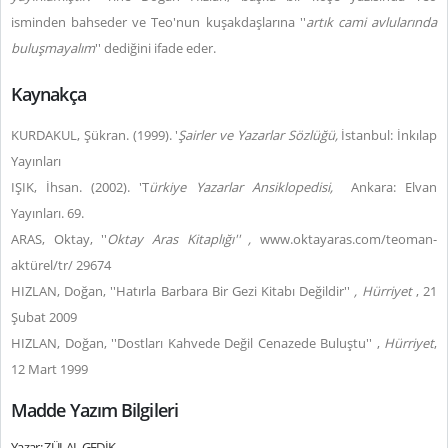
isminden bahseder ve Teo'nun kuşakdaşlarına ''
artık cami avlularında
buluşmayalım
'' dediğini ifade eder.
Kaynakça
KURDAKUL, Şükran. (1999). '
Şairler ve Yazarlar Sözlüğü,
İstanbul: İnkılap
Yayınları
IŞIK, İhsan. (2002). 'T
ürkiye Yazarlar Ansiklopedisi,
Ankara: Elvan
Yayınları. 69.
ARAS, Oktay, ''
Oktay Aras Kitaplığı'' ,
www.oktayaras.com/teoman-
aktürel/tr/ 29674
HIZLAN, Doğan, ''Hatırla Barbara Bir Gezi Kitabı Değildir''
,
Hürriyet
,
21
Şubat 2009
HIZLAN, Doğan, ''Dostları Kahvede Değil Cenazede Buluştu'' ,
Hürriyet
,
12 Mart 1999
Madde Yazım Bilgileri
Yazar: ZÜLAL GEDİK