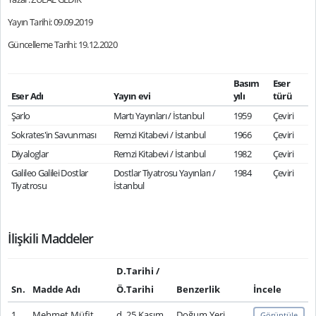
Yayın Tarihi: 09.09.2019
Güncelleme Tarihi: 19.12.2020
Basım
Eser
Eser Adı
Yayın evi
yılı
türü
Şarlo
Martı Yayınları / İstanbul
1959
Çeviri
Sokrates'in Savunması
Remzi Kitabevi / İstanbul
1966
Çeviri
Diyaloglar
Remzi Kitabevi / İstanbul
1982
Çeviri
Galileo Galilei Dostlar
Dostlar Tiyatrosu Yayınları /
1984
Çeviri
Tiyatrosu
İstanbul
İlişkili Maddeler
D.Tarihi /
Sn.
Madde Adı
Ö.Tarihi
Benzerlik
İncele
1
Mehmet Müfit
d. 25 Kasım
Doğum Yeri
Görüntüle