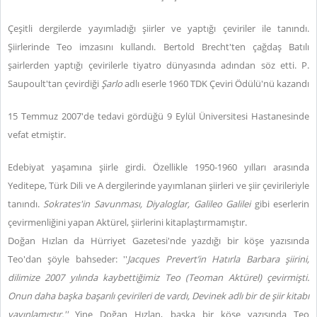
Çeşitli dergilerde yayımladığı şiirler ve yaptığı çeviriler ile tanındı.
Şiirlerinde Teo imzasını kullandı. Bertold Brecht'ten çağdaş Batılı
şairlerden yaptığı çevirilerle tiyatro dünyasında adından söz etti. P.
Saupoult'tan çevirdiği
Şarlo
adlı eserle 1960 TDK Çeviri Ödülü'nü kazandı
15 Temmuz 2007'de tedavi gördüğü 9 Eylül Üniversitesi Hastanesinde
vefat etmiştir.
Edebiyat yaşamına şiirle girdi. Özellikle 1950-1960 yılları arasında
Yeditepe, Türk Dili ve A dergilerinde yayımlanan şiirleri ve şiir çevirileriyle
tanındı.
Sokrates'in Savunması, Diyaloglar, Galileo Galilei
gibi eserlerin
çevirmenliğini yapan Aktürel, şiirlerini kitaplaştırmamıştır.
Doğan Hızlan da Hürriyet Gazetesi'nde yazdığı bir köşe yazısında
Teo'dan şöyle bahseder: ''
Jacques Prevert’in Hatırla Barbara şiirini,
dilimize 2007 yılında kaybettiğimiz Teo (Teoman Aktürel) çevirmişti.
Onun daha başka başarılı çevirileri de vardı, Devinek adlı bir de şiir kitabı
yayınlamıştır.''
Yine Doğan Hızlan, başka bir köşe yazısında Teo