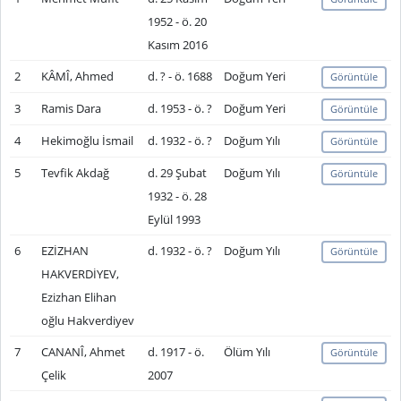
1952 - ö. 20
Kasım 2016
2
KÂMÎ, Ahmed
d. ? - ö. 1688
Doğum Yeri
Görüntüle
3
Ramis Dara
d. 1953 - ö. ?
Doğum Yeri
Görüntüle
4
Hekimoğlu İsmail
d. 1932 - ö. ?
Doğum Yılı
Görüntüle
5
Tevfik Akdağ
d. 29 Şubat
Doğum Yılı
Görüntüle
1932 - ö. 28
Eylül 1993
6
EZİZHAN
d. 1932 - ö. ?
Doğum Yılı
Görüntüle
HAKVERDİYEV,
Ezizhan Elihan
oğlu Hakverdiyev
7
CANANÎ, Ahmet
d. 1917 - ö.
Ölüm Yılı
Görüntüle
Çelik
2007