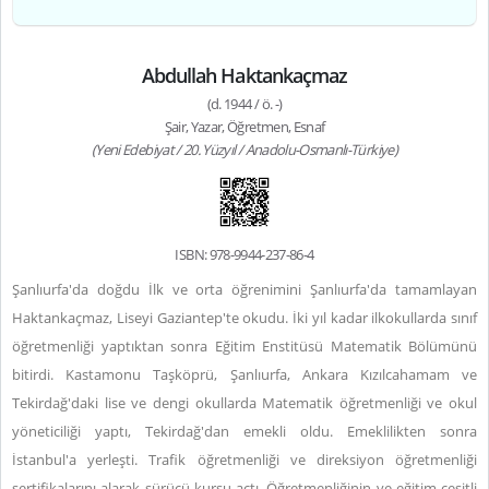
Abdullah Haktankaçmaz
(d. 1944 / ö. -)
Şair, Yazar, Öğretmen, Esnaf
(Yeni Edebiyat / 20. Yüzyıl / Anadolu-Osmanlı-Türkiye)
ISBN: 978-9944-237-86-4
Şanlıurfa'da doğdu İlk ve orta öğrenimini Şanlıurfa'da tamamlayan
Haktankaçmaz, Liseyi Gaziantep'te okudu. İki yıl kadar ilkokullarda sınıf
öğretmenliği yaptıktan sonra Eğitim Enstitüsü Matematik Bölümünü
bitirdi. Kastamonu Taşköprü, Şanlıurfa, Ankara Kızılcahamam ve
Tekirdağ'daki lise ve dengi okullarda Matematik öğretmenliği ve okul
yöneticiliği yaptı, Tekirdağ'dan emekli oldu. Emeklilikten sonra
İstanbul'a yerleşti. Trafik öğretmenliği ve direksiyon öğretmenliği
sertifikalarını alarak sürücü kursu açtı. Öğretmenliğinin ve eğitim çeşitli