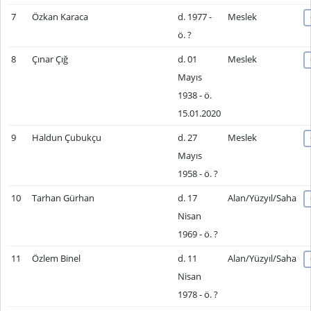
7
Özkan Karaca
d. 1977 -
Meslek
ö. ?
8
Çınar Çığ
d. 01
Meslek
Mayıs
1938 - ö.
15.01.2020
9
Haldun Çubukçu
d. 27
Meslek
Mayıs
1958 - ö. ?
10
Tarhan Gürhan
d. 17
Alan/Yüzyıl/Saha
Nisan
1969 - ö. ?
11
Özlem Binel
d. 11
Alan/Yüzyıl/Saha
Nisan
1978 - ö. ?