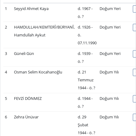
1
Seyyid Ahmet Kaya
d. 1967 -
Doğum Yeri
ö. ?
2
HAMDULLAH/KEMTERÎ/BÜRYANÎ,
d. 1926 -
Doğum Yeri
Hamdullah Aykut
ö.
07.11.1990
3
Güneli Gün
d. 1939 -
Doğum Yeri
ö. ?
4
Osman Selim Kocahanoğlu
d. 21
Doğum Yılı
Temmuz
1944 - ö. ?
5
FEVZİ DÖNMEZ
d. 1944 -
Doğum Yılı
ö. ?
6
Zehra Ünüvar
d. 29
Doğum Yılı
Şubat
1944 - ö. ?