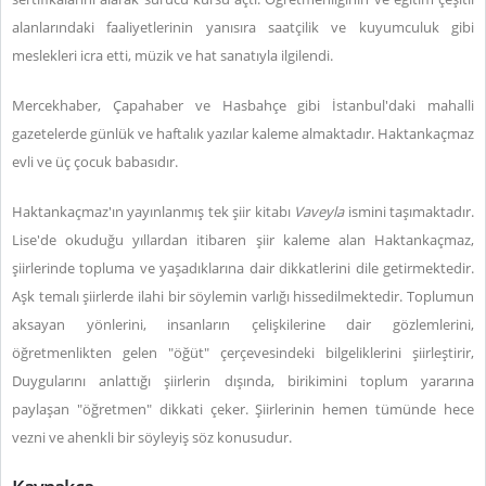
alanlarındaki faaliyetlerinin yanısıra saatçilik ve kuyumculuk gibi
meslekleri icra etti, müzik ve hat sanatıyla ilgilendi.
Mercekhaber, Çapahaber ve Hasbahçe gibi İstanbul'daki mahalli
gazetelerde günlük ve haftalık yazılar kaleme almaktadır. Haktankaçmaz
evli ve üç çocuk babasıdır.
Haktankaçmaz'ın yayınlanmış tek şiir kitabı
Vaveyla
ismini taşımaktadır.
Lise'de okuduğu yıllardan itibaren şiir kaleme alan Haktankaçmaz,
şiirlerinde topluma ve yaşadıklarına dair dikkatlerini dile getirmektedir.
Aşk temalı şiirlerde ilahi bir söylemin varlığı hissedilmektedir. Toplumun
aksayan yönlerini, insanların çelişkilerine dair gözlemlerini,
öğretmenlikten gelen "öğüt" çerçevesindeki bilgeliklerini şiirleştirir,
Duygularını anlattığı şiirlerin dışında, birikimini toplum yararına
paylaşan "öğretmen" dikkati çeker. Şiirlerinin hemen tümünde hece
vezni ve ahenkli bir söyleyiş söz konusudur.