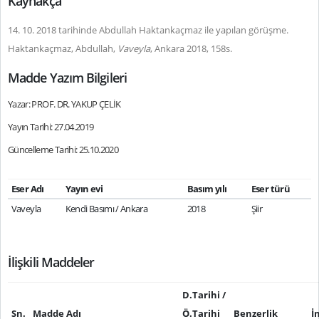
Kaynakça
14. 10. 2018 tarihinde Abdullah Haktankaçmaz ile yapılan görüşme.
Haktankaçmaz, Abdullah,
Vaveyla
, Ankara 2018, 158s.
Madde Yazım Bilgileri
Yazar: PROF. DR. YAKUP ÇELİK
Yayın Tarihi: 27.04.2019
Güncelleme Tarihi: 25.10.2020
Eser Adı
Yayın evi
Basım yılı
Eser türü
Vaveyla
Kendi Basımı / Ankara
2018
Şiir
İlişkili Maddeler
D.Tarihi /
Sn.
Madde Adı
Ö.Tarihi
Benzerlik
İ