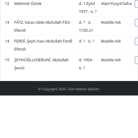
12
Mehmet Öztek
d. 1 Eylül
Alan/Yüzyıl/Saha
1977 - ö. ?
13
FÂ’İZ, Sarac-zâde Abdullah Fâ’iz
d. ? - ö.
Madde Adı
Efendi
1720-21
14
FERDÎ, Şeyh Hacı Abdullah Ferdî
d. ? - ö. ?
Madde Adı
Efendi
15
ŞEYHOĞLU/DERUNÎ, Abdullah
d. 1954 -
Madde Adı
Şenol
ö. ?
© Copyright 2020. Tüm Hakları Saklıdır.