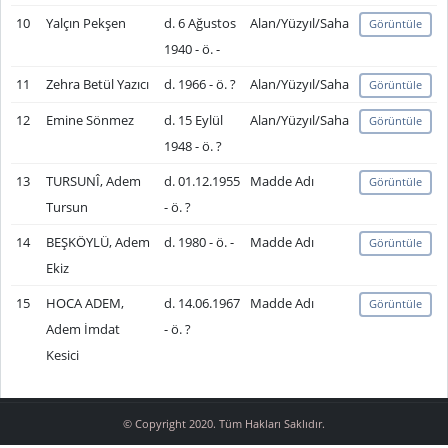
10
Yalçın Pekşen
d. 6 Ağustos
Alan/Yüzyıl/Saha
Görüntüle
1940 - ö. -
11
Zehra Betül Yazıcı
d. 1966 - ö. ?
Alan/Yüzyıl/Saha
Görüntüle
12
Emine Sönmez
d. 15 Eylül
Alan/Yüzyıl/Saha
Görüntüle
1948 - ö. ?
13
TURSUNÎ, Adem
d. 01.12.1955
Madde Adı
Görüntüle
Tursun
- ö. ?
14
BEŞKÖYLÜ, Adem
d. 1980 - ö. -
Madde Adı
Görüntüle
Ekiz
15
HOCA ADEM,
d. 14.06.1967
Madde Adı
Görüntüle
Adem İmdat
- ö. ?
Kesici
© Copyright 2020. Tüm Hakları Saklıdır.