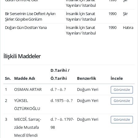
Yayınları / İstanbul
Bir Serserinin Lise Defteri: Aykırı
İnsanlık İçin Sanat
1990
Şiir
Şiirler: Göçebe Gönlüm
Yayınları / İstanbul
Doğan Gün Dosttan Yana
İnsanlık İçin Sanat
1990
Hatıra
Yayınları / İstanbul
İlişkili Maddeler
D.Tarihi /
Sn.
Madde Adı
Ö.Tarihi
Benzerlik
İncele
1
OSMAN ARTAR
d. ? - ö. ?
Doğum Yeri
Görüntüle
2
YÜKSEL
d. 1975 - ö. ?
Doğum Yeri
Görüntüle
ÖZTÜRKOĞLU
3
MECDÎ, Sarraç-
d. ? - ö. 1797-
Doğum Yeri
Görüntüle
zâde Mustafa
98
Mecdî Efendi