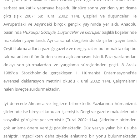
serbest avukatlık yapmaya başladı. Bir süre sonra yeniden yurt dışına
çıktı (Işık 2007: 58; Tural 2002: 114). Çizgileri ve düşünceleri ile
Avrupa'daki ve Asya'daki birçok gençlik yayınında yer aldı. Anadolu
basınında
Hukukçu Gözüyle, Düşünceler ve Görüşler
başlıklı köşelerinde
makaleleri yayımlandı. Ayrıca sanat dergilerinde de şiirleri yayımlandı.
Çeşitli takma adlarla yazdığı gazete ve dergi yazıları bulunmakta olup bu
takma adların ölümünden sonra açıklanmasını istedi. Bazı yazılarından
dolayı soruşturmalardan ve yargılama süreçlerinden geçti. 8 Aralık
1989'da Stockholm'de gerçekleşen I. Hümanist Enternasyonel'de
evrensel deklarasyon metnini okudu (Tural 2002: 114). Çalışmalarını
halen İsveç’te sürdürmektedir.
İyi derecede Almanca ve İngilizce bilmektedir. Yazılarında hümanizmi,
şiirlerinde ise bireysel konuları işlemiştir. Dergi ve gazete makalelerinde
sosyalist görüşlere yer vermiştir (Tural 2002: 114). Şiirlerinde biçimden
çok anlama önem verdiği görülmektedir. Düz yazıya yakın bir üsluba
sahiptir. İmgecilikten daha ziyade anlatımcı bir yönü bulunmaktadır.