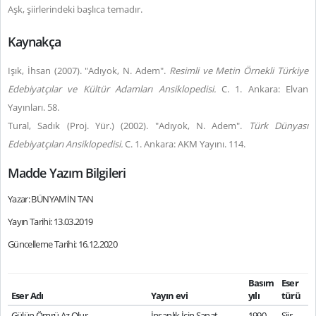
Aşk, şiirlerindeki başlıca temadır.
Kaynakça
Işık, İhsan (2007). "Adıyok, N. Adem".
Resimli ve Metin Örnekli Türkiye
Edebiyatçılar ve Kültür Adamları Ansiklopedisi.
C. 1. Ankara: Elvan
Yayınları. 58.
Tural, Sadık (Proj. Yür.) (2002). "Adıyok, N. Adem".
Türk Dünyası
Edebiyatçıları Ansiklopedisi.
C. 1. Ankara: AKM Yayını. 114.
Madde Yazım Bilgileri
Yazar: BÜNYAMİN TAN
Yayın Tarihi: 13.03.2019
Güncelleme Tarihi: 16.12.2020
Basım
Eser
Eser Adı
Yayın evi
yılı
türü
Gülün Ömrü Az Olur
İnsanlık İçin Sanat
1990
Şiir