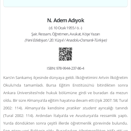
N. Adem Adıyok
(d. 10 Ocak 1955 / ö. -)
Şair, Ressam, Öğretmen, Avukat, Köşe Yazarı
(Yeni Edebiyat / 20. Yüzyıl / Anadolu-Osmanlı-Türkiye)
ISBN: 978-9944-237-86-4
Kars’ın Sarıkamış ilçesinde dünyaya geldi. İlköğretimini Artvin İlköğretim
Okulu’nda tamamladı. Bursa Eğitim Enstitüsü’nü bitirdikten sonra
Ankara Üniversitesi’nde hukuk bölümüne girdi ve buradan da mezun
oldu. Bir süre Almanya’da eğitim hayatına devam etti (Işık 2007: 58; Tural
2002: 114). Almanya'da kendisine
pratiker student
ayrıcalığı tanındı
(Tural 2002: 114). Ardından İtalya’da ve Avusturya’da ressamlık yaptı.
Yurda döndükten sonra çeşitli illerde öğretmenlik görevinde bulundu.
Son görev yeri Balıkesir oldu. Buradayken öğretmenlikten istifa etti ve