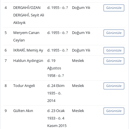
4
DERGAHÎ/OZAN
d. 1955 - ö. ?
Doğum Yılı
Görüntüle
DERGAHÎ, Seyit Ali
Akbıyık
5
Meryem Canan
d. 1955 - ö. ?
Doğum Yılı
Görüntüle
Ceylan
6
İKRARÎ, Memiş Ay
d. 1955 - ö. ?
Doğum Yılı
Görüntüle
7
Haldun Aydıngün
d. 19
Meslek
Görüntüle
Ağustos
1958 - ö. ?
8
Todur Angeli
d. 24 Ekim
Meslek
Görüntüle
1935 - ö.
2014
9
Gülten Akın
d. 23 Ocak
Meslek
Görüntüle
1933 - ö. 4
Kasım 2015