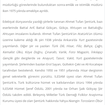
müdürlüğü görevlerinde bulunduktan sonra emlâk ve istimlâk müdürü
iken 1975 yılında emekliye ayrıldı.
Edebiyat dünyasında yazdığı şiirlerle tanınan Ahmet Tufan Şentürk, bazı
eserlerinde Battal Arif, Battal Gökçan, Gökçe, Ahtuşen ve Battaloğlu
Ahtuşen imzalarını kullandı. Ahmet Tufan Şentürk’ün Atatürk’ün ölümü
üzerine kaleme aldığı ilk şiiri 1938 yılında Ankara’da
Yurt
gazetesinde
yayımlandı. Diğer şiir ve yazıları
Türk Dili, Hisar, Filiz, Bahçe, Çağrı,
Kemalist Ülkü, Köye Doğru, Çınaraltı, Varlık, Foto Magazin, İnkılapçı
Gençlik
gibi dergilerde ve
Anayurt, Tasvir, Vakit
,
Yurt
gazetelerinde
yayımlandı. Şiirlerinden bazıları Erol Sayan, Gültekin Çeki ve Ali Kocatepe
tarafından bestelendi. Kendisi 1950 ve 1951 yıllarında
Hisar
dergisinin
genel sekreterlik görevini yürüttü. İLESAM üyesi olan Ahmet Tufan
Şentürk'e, Türk kültürüne hizmet ve katkılarından ötürü 1994 yılında
İLESAM Hizmet Şeref Ödülü, 2001 yılında ise Orhan Şaik Gökyay Şiir
Ödülü takdim edildi. Birleşmiş Milletler Türk Derneği Folklor Araştırma
Kurumu üyesi de olan Şentürk hakkında Yahya Akengin
Torosların Öbür