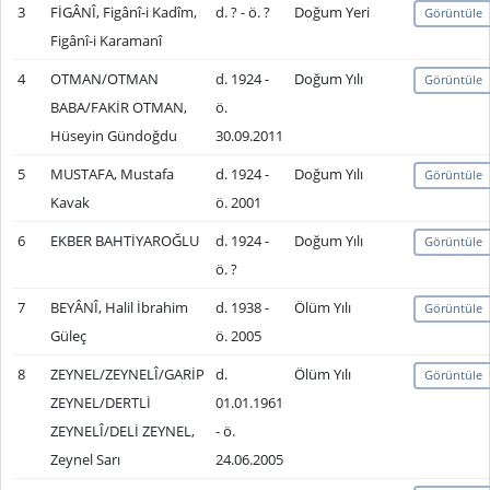
3
FİGÂNÎ, Figânî-i Kadîm,
d. ? - ö. ?
Doğum Yeri
Görüntüle
Figânî-i Karamanî
4
OTMAN/OTMAN
d. 1924 -
Doğum Yılı
Görüntüle
BABA/FAKİR OTMAN,
ö.
Hüseyin Gündoğdu
30.09.2011
5
MUSTAFA, Mustafa
d. 1924 -
Doğum Yılı
Görüntüle
Kavak
ö. 2001
6
EKBER BAHTİYAROĞLU
d. 1924 -
Doğum Yılı
Görüntüle
ö. ?
7
BEYÂNÎ, Halil İbrahim
d. 1938 -
Ölüm Yılı
Görüntüle
Güleç
ö. 2005
8
ZEYNEL/ZEYNELÎ/GARİP
d.
Ölüm Yılı
Görüntüle
ZEYNEL/DERTLİ
01.01.1961
ZEYNELÎ/DELİ ZEYNEL,
- ö.
Zeynel Sarı
24.06.2005