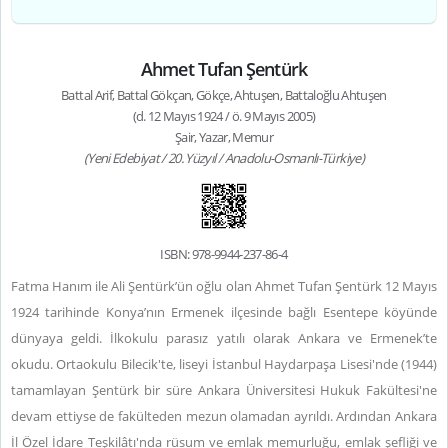
Ahmet Tufan Şentürk
Battal Arif, Battal Gökçan, Gökçe, Ahtuşen, Battaloğlu Ahtuşen
(d. 12 Mayıs 1924 / ö. 9 Mayıs 2005)
Şair, Yazar, Memur
(Yeni Edebiyat / 20. Yüzyıl / Anadolu-Osmanlı-Türkiye)
ISBN: 978-9944-237-86-4
Fatma Hanım ile Ali Şentürk’ün oğlu olan Ahmet Tufan Şentürk 12 Mayıs
1924 tarihinde Konya’nın Ermenek ilçesinde bağlı Esentepe köyünde
dünyaya geldi. İlkokulu parasız yatılı olarak Ankara ve Ermenek’te
okudu. Ortaokulu Bilecik'te, liseyi İstanbul Haydarpaşa Lisesi'nde (1944)
tamamlayan Şentürk bir süre Ankara Üniversitesi Hukuk Fakültesi'ne
devam ettiyse de fakülteden mezun olamadan ayrıldı. Ardından Ankara
İl Özel İdare Teşkilâtı'nda rüsum ve emlak memurluğu, emlak şefliği ve