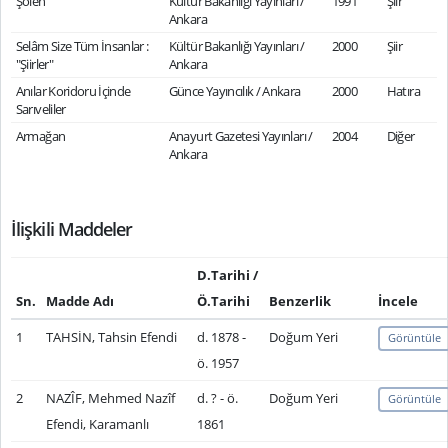
Şölen
Kültür Bakanlığı Yayınları /
1991
Şiir
Ankara
Selâm Size Tüm İnsanlar :
Kültür Bakanlığı Yayınları /
2000
Şiir
"Şiirler"
Ankara
Anılar Koridoru İçinde
Günce Yayıncılık / Ankara
2000
Hatıra
Sarıveliler
Armağan
Anayurt Gazetesi Yayınları /
2004
Diğer
Ankara
İlişkili Maddeler
D.Tarihi /
Sn.
Madde Adı
Ö.Tarihi
Benzerlik
İncele
1
TAHSİN, Tahsin Efendi
d. 1878 -
Doğum Yeri
Görüntüle
ö. 1957
2
NAZÎF, Mehmed Nazîf
d. ? - ö.
Doğum Yeri
Görüntüle
Efendi, Karamanlı
1861