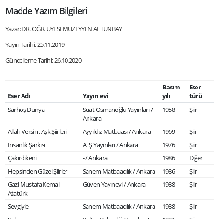
Madde Yazım Bilgileri
Yazar: DR. ÖĞR. ÜYESİ MÜZEYYEN ALTUNBAY
Yayın Tarihi: 25.11.2019
Güncelleme Tarihi: 26.10.2020
Basım
Eser
Eser Adı
Yayın evi
yılı
türü
Sarhoş Dünya
Suat Osmanoğlu Yayınları /
1958
Şiir
Ankara
Allah Versin : Aşk Şiirleri
Ayyıldız Matbaası / Ankara
1969
Şiir
İnsanlık Şarkısı
ATŞ Yayınları / Ankara
1976
Şiir
Çakırdikeni
- / Ankara
1986
Diğer
Hepsinden Güzel Şiirler
Sanem Matbaacılık / Ankara
1986
Şiir
Gazi Mustafa Kemal
Güven Yayınevi / Ankara
1988
Şiir
Atatürk
Sevgiyle
Sanem Matbaacılık / Ankara
1988
Şiir