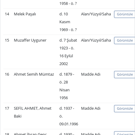
1958 - ö. ?
14
Melek Paşalı
d. 10
Alan/Yüzyıl/Saha
Görüntüle
Kasım
1969 - ö. ?
15
Muzaffer Uyguner
d. 7 Şubat
Alan/Yüzyıl/Saha
Görüntüle
1923 - ö.
16 Eylül
2002
16
Ahmet Semih Mümtaz
d. 1879 -
Madde Adı
Görüntüle
ö. 28
Nisan
1956
17
SEFİL AHMET, Ahmet
d. 1937 -
Madde Adı
Görüntüle
Baki
ö.
09.01.1996
18
Ahmet İhsan Genç
d. 1930 -
Madde Adı
Görüntüle