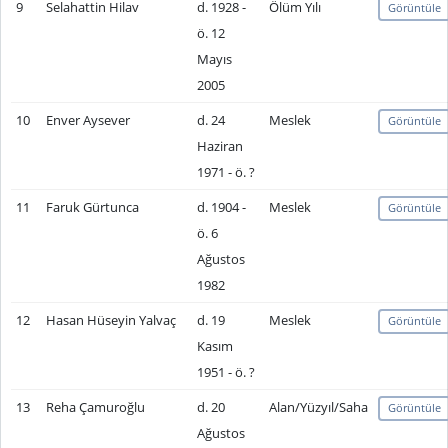
9
Selahattin Hilav
d. 1928 -
Ölüm Yılı
Görüntüle
ö. 12
Mayıs
2005
10
Enver Aysever
d. 24
Meslek
Görüntüle
Haziran
1971 - ö. ?
11
Faruk Gürtunca
d. 1904 -
Meslek
Görüntüle
ö. 6
Ağustos
1982
12
Hasan Hüseyin Yalvaç
d. 19
Meslek
Görüntüle
Kasım
1951 - ö. ?
13
Reha Çamuroğlu
d. 20
Alan/Yüzyıl/Saha
Görüntüle
Ağustos