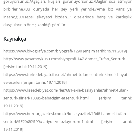
görüyorsunuz,/Ağaçları, kuşları görünüyorsunuz,/Dağlar söz atmıyor
birbirlerine,/Bu dünyada her şey yerli yerinde,/Ama biz varız ya
insanoğlu,/Hepsi şikayetçi bizden..." dizelerinde barış ve kardeşlik
duygularının öne çıkarıldığı görülür.
Kaynakça
https://www.biyografya.com/biyografi/1290 [erişim tarihi: 19.11.2019]
http://www.yasamoykusu.com/biyografi-147-Ahmet_Tufan_Senturk
[erişim tarihi: 19.11.2019]
https://www.turkedebiyatcilar.net/ahmet-tufan-senturk-kimdir-hayati-
ve-eserleri [erişim tarihi: 19.11.2019]
https://www.liseedebiyat.com/rler/681-a-ile-baslayanlar/ahmet-tufan-
senturk-siirleri/13385-babacigim-atsenturk.html [erişim tarihi:
19.11.2019]
https://www.burdurgazetesi.com.tr/kose-yazilari/13481-ahmet-tufan-
senturk%E2%80%99u-ariyor-ve-ozluyorum-1.html [erişim tarihi:
19.11.2019]