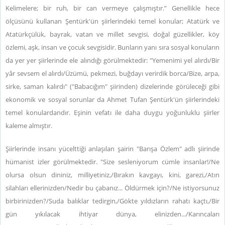
Kelimelere; bir ruh, bir can vermeye çalışmıştır.” Genellikle hece
ölçüsünü kullanan Şentürk'ün şiirlerindeki temel konular; Atatürk ve
Atatürkçülük, bayrak, vatan ve millet sevgisi, doğal güzellikler, köy
özlemi, aşk, insan ve çocuk sevgisidir. Bunların yanı sıra sosyal konuların
da yer yer şiirlerinde ele alındığı görülmektedir: "Yemenimi yel alırdı/Bir
yâr sevsem el alırdı/Üzümü, pekmezi, buğdayı verirdik borca/Bize, arpa,
sirke, saman kalırdı" ("Babacığım" şiirinden) dizelerinde görüleceği gibi
ekonomik ve sosyal sorunlar da Ahmet Tufan Şentürk'ün şiirlerindeki
temel konulardandır. Eşinin vefatı ile daha duygu yoğunluklu şiirler
kaleme almıştır.
Şiirlerinde insanı yücelttiği anlaşılan şairin "Barışa Özlem" adlı şiirinde
hümanist izler görülmektedir. "Size sesleniyorum cümle insanlar!/Ne
olursa olsun dininiz, milliyetiniz,/Bırakın kavgayı, kini, garezi,/Atın
silahları ellerinizden/Nedir bu çabanız... Öldürmek için?/Ne istiyorsunuz
birbirinizden?/Suda balıklar tedirgin,/Gökte yıldızların rahatı kaçtı,/Bir
gün yıkılacak ihtiyar dünya, elinizden.../Karıncaları