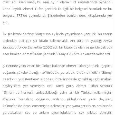
Yüzü
adlı eseri yazdı, bu eser oyun olarak TRT radyolarında oynandı.
Taha Feyizli, Ahmet Tufan Şentürk ile ilgili bir belgesel hazırladı ve bu
belgesel TRT'de yayımlandı. Şiirlerinden bazıları ders kitaplarında yer
aldı.
İlk şiir kitabı
Sarhoş Dünya
1958 yılında yayımlanan Şentürk, bu eserin
ardından pek çok şiir kitabı kaleme aldı. Anı türünde yazdığı
Anılar
Koridoru İçinde Sarıveliler
(2000) adlı bir kitabı da olan ve geride pek çok
eser bırakan Ahmet Tufan Şentürk, 9 Mayıs 2005’te Ankara’da vefat etti.
Şiirlerinde yalın ve arı bir Türkçe kullanan Ahmet Tufan Şentürk, "Şepitti,
soğandı, çökelekti azığımız/Yürüdük, yorulduk, öldük dirildik" ("Güneşi
Taşıdık Büyük Kentlere" şiirinden) dizelerinde de görüldüğü gibi mahalli
söyleyişlere yer vermiştir. Nail Tan'a göre, Ahmet Tufan Şentürk
“Şiirlerinde herkesin anlayabileceği yalın, arı bir Türkçe kullanmıştır.
Köyünü, Torosların doğasını, anılarını şiirleştirirken yerel deyişleri,
kelimeleri de ihmal etmemiştir. Kelimeleri yan yana getirirken, aralarında
yaratacakları ses ve anlam uyumluluklarına çok dikkat etmiştir.