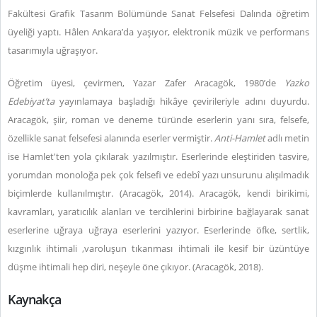
Fakültesi Grafik Tasarım Bölümünde Sanat Felsefesi Dalında öğretim
üyeliği yaptı. Hâlen Ankara’da yaşıyor, elektronik müzik ve performans
tasarımıyla uğraşıyor.
Öğretim üyesi, çevirmen, Yazar Zafer Aracagök, 1980’de
Yazko
Edebiyat’ta
yayınlamaya başladığı hikâye çevirileriyle adını duyurdu.
Aracagök, şiir, roman ve deneme türünde eserlerin yanı sıra, felsefe,
özellikle sanat felsefesi alanında eserler vermiştir.
Anti-Hamlet
adlı metin
ise Hamlet'ten yola çıkılarak yazılmıştır. Eserlerinde eleştiriden tasvire,
yorumdan monoloğa pek çok felsefi ve edebî yazı unsurunu alışılmadık
biçimlerde kullanılmıştır. (Aracagök, 2014). Aracagök, kendi birikimi,
kavramları, yaratıcılık alanları ve tercihlerini birbirine bağlayarak sanat
eserlerine uğraya uğraya eserlerini yazıyor. Eserlerinde öfke, sertlik,
kızgınlık ihtimali ,varoluşun tıkanması ihtimali ile kesif bir üzüntüye
düşme ihtimali hep diri, neşeyle öne çıkıyor. (Aracagök, 2018).
Kaynakça