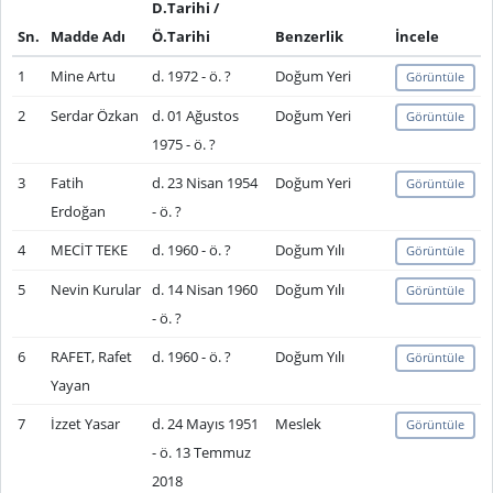
D.Tarihi /
Sn.
Madde Adı
Ö.Tarihi
Benzerlik
İncele
1
Mine Artu
d. 1972 - ö. ?
Doğum Yeri
Görüntüle
2
Serdar Özkan
d. 01 Ağustos
Doğum Yeri
Görüntüle
1975 - ö. ?
3
Fatih
d. 23 Nisan 1954
Doğum Yeri
Görüntüle
Erdoğan
- ö. ?
4
MECİT TEKE
d. 1960 - ö. ?
Doğum Yılı
Görüntüle
5
Nevin Kurular
d. 14 Nisan 1960
Doğum Yılı
Görüntüle
- ö. ?
6
RAFET, Rafet
d. 1960 - ö. ?
Doğum Yılı
Görüntüle
Yayan
7
İzzet Yasar
d. 24 Mayıs 1951
Meslek
Görüntüle
- ö. 13 Temmuz
2018