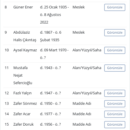
8
Güner Ener
d. 25 Ocak 1935 -
Meslek
Görüntüle
ö. 8 Ağustos
2022
9
Abdülaziz
d. 1867 - ö. 6
Meslek
Görüntüle
Halis Çıkıntaş
Şubat 1935
10
Aysel Kaymaz
d. 09 Mart 1970 -
Alan/Yüzyıl/Saha
Görüntüle
ö. ?
11
Mustafa
d. 1943 - ö. ?
Alan/Yüzyıl/Saha
Görüntüle
Nejat
Sefercioğlu
12
Fazlı Yalçın
d. 1947 - ö. ?
Alan/Yüzyıl/Saha
Görüntüle
13
Zafer Sönmez
d. 1950 - ö. ?
Madde Adı
Görüntüle
14
Zafer Acar
d. 1977 - ö. ?
Madde Adı
Görüntüle
15
Zafer Doruk
d. 1956 - ö. ?
Madde Adı
Görüntüle