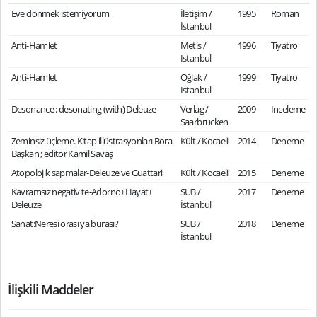
Eve dönmek istemiyorum
İletişim /
1995
Roman
İstanbul
Anti-Hamlet
Metis /
1996
Tiyatro
İstanbul
Anti-Hamlet
Oğlak /
1999
Tiyatro
İstanbul
Desonance : desonating (with) Deleuze
Verlag /
2009
İnceleme
Saarbrucken
Zeminsiz üçleme. Kitap illüstrasyonları Bora
Kült / Kocaeli
2014
Deneme
Başkan ; editör Kamil Savaş
Atopolojik sapmalar-Deleuze ve Guattari
Kült / Kocaeli
2015
Deneme
Kavramsız negativite-Adorno+Hayat+
SUB /
2017
Deneme
Deleuze
İstanbul
Sanat:Neresi orası ya burası?
SUB /
2018
Deneme
İstanbul
İlişkili Maddeler