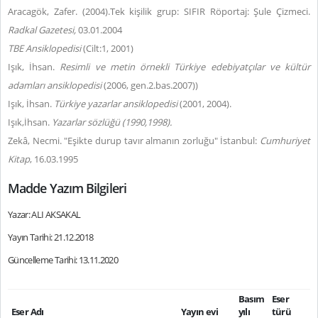
Aracagök, Zafer. (2004).Tek kişilik grup: SIFIR Röportaj: Şule Çizmeci.
Radkal Gazetesi,
03.01.2004
TBE Ansiklopedisi
(Cilt:1, 2001)
Işık, İhsan.
Resimli ve metin örnekli Türkiye edebiyatçılar ve kültür
adamları ansiklopedisi
(2006, gen.2.bas.2007))
Işık, İhsan.
Türkiye yazarlar ansiklopedisi
(2001, 2004).
Işık,İhsan.
Yazarlar sözlüğü (1990,1998).
Zekâ, Necmi. "Eşikte durup tavır almanın zorluğu" İstanbul:
Cumhuriyet
Kitap
, 16.03.1995
Madde Yazım Bilgileri
Yazar: ALI AKSAKAL
Yayın Tarihi: 21.12.2018
Güncelleme Tarihi: 13.11.2020
Basım
Eser
Eser Adı
Yayın evi
yılı
türü