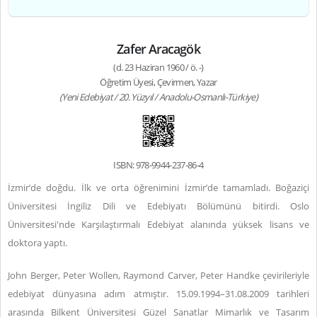
Zafer Aracagök
(d. 23 Haziran 1960 / ö. -)
Öğretim Üyesi, Çevirmen, Yazar
(Yeni Edebiyat / 20. Yüzyıl / Anadolu-Osmanlı-Türkiye)
ISBN: 978-9944-237-86-4
İzmir’de doğdu. İlk ve orta öğrenimini İzmir’de tamamladı. Boğaziçi
Üniversitesi İngiliz Dili ve Edebiyatı Bölümünü bitirdi. Oslo
Üniversitesi'nde Karşılaştırmalı Edebiyat alanında yüksek lisans ve
doktora yaptı.
John Berger, Peter Wollen, Raymond Carver, Peter Handke çevirileriyle
edebiyat dünyasına adım atmıştır. 15.09.1994–31.08.2009 tarihleri
arasında Bilkent Üniversitesi Güzel Sanatlar Mimarlık ve Tasarım