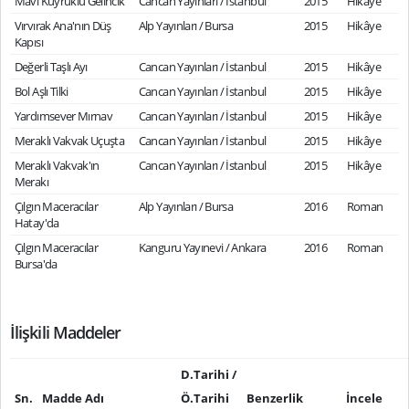
Mavi Kuyruklu Gelincik
Cancan Yayınları / İstanbul
2015
Hikâye
Vırvırak Ana'nın Düş
Alp Yayınları / Bursa
2015
Hikâye
Kapısı
Değerli Taşlı Ayı
Cancan Yayınları / İstanbul
2015
Hikâye
Bol Aşlı Tilki
Cancan Yayınları / İstanbul
2015
Hikâye
Yardımsever Mırnav
Cancan Yayınları / İstanbul
2015
Hikâye
Meraklı Vakvak Uçuşta
Cancan Yayınları / İstanbul
2015
Hikâye
Meraklı Vakvak'ın
Cancan Yayınları / İstanbul
2015
Hikâye
Merakı
Çılgın Maceracılar
Alp Yayınları / Bursa
2016
Roman
Hatay'da
Çılgın Maceracılar
Kanguru Yayınevi / Ankara
2016
Roman
Bursa'da
İlişkili Maddeler
D.Tarihi /
Sn.
Madde Adı
Ö.Tarihi
Benzerlik
İncele