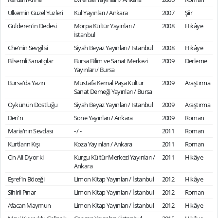
Ülkemin Güzel Yüzleri
Kül Yayınları / Ankara
2007
Şiir
Gülderen'in Dedesi
Morpa Kültür Yayınları /
2008
Hikâye
İstanbul
Che'nin Sevgilisi
Siyah Beyaz Yayınları / İstanbul
2008
Hikâye
Bilsemli Sanatçılar
Bursa Bilim ve Sanat Merkezi
2009
Derleme
Yayınları / Bursa
Bursa'da Yazın
Mustafa Kemal Paşa Kültür
2009
Araştırma
Sanat Derneği Yayınları / Bursa
Öykünün Dostluğu
Siyah Beyaz Yayınları / İstanbul
2009
Araştırma
Deri'n
Sone Yayınları / Ankara
2009
Roman
Maria'nın Sevdası
- / -
2011
Roman
Kurtların Kışı
Koza Yayınları / Ankara
2011
Roman
Cin Ali Diyor ki
Kurgu Kültür Merkezi Yayınları /
2011
Hikâye
Ankara
Eşref'in Böceği
Limon Kitap Yayınları / İstanbul
2012
Hikâye
Sihirli Pınar
Limon Kitap Yayınları / İstanbul
2012
Roman
Afacan Maymun
Limon Kitap Yayınları / İstanbul
2012
Hikâye