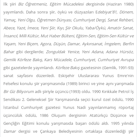
İlk şiiri
Biz Öğretmeniz,
Eğitim Mücadelesi d
ergisinde (Haziran 1980)
yayımlandı. Daha sonra şiir, öykü ve düzyazıları E
debiyat'81, Dönem,
Yamaç, Yeni Olgu, Öğretmen Dünyası, Cumhuriyet Dergi, Sanat Rehberi,
Abece, Yazıt, İmece, Yeni Şiir, Kıyı, Şiir Okulu, Yaba/Öykü, Amatör Sanat,
İnsancıl, Milli Kültür, Mut Haber Bülteni, Eğitim-Sen, Eğitim-Sen Kültür ve
Yaşam, Yeni Biçem, Agora, Düşün, Damar, Aykırısanat, İmgelem, Berfin
Bahar
gibi dergilerde;
Zonguldak Yenice, Yeni Adana, Adana Hürsöz,
Gemlik Körfeze Bakış, Kars Mücadele, Cumhuriyet, Cumhuriyet Avrupa
gibi gazetelerde yayımlandı.
Körfeze Bakış
gazetesinin (Gemlik, 1991-93)
sanat sayfasını düzenledi. Eskişehir Uluslararası Yunus Emre'nin
Felsefesi konulu şiir yarışmasında (1989) birinci ve yine aynı yarışmada
Bir Giz Biliyorum
adlı şiiriyle üçüncü (1993) oldu. 1990 Kırıkkale Petrol İş
Sendikası 2. Geleneksel Şiir Yarışmasında seçici kurul özel ödülü, 1990
İstanbul Cumhuriyet gazetesi Yunus Nadi yayınlanmamış röportaj
üçüncülük ödülü, 1986 Oluşum dergisinin Atatürkçü Düşünce ve
Gençliğin Eğitimi konulu yarışmasıda başarı ödülü aldı. 1995 yılında
Damar
dergisi ve Çankaya Belediyesinin ortaklaşa düzenlediği şiir