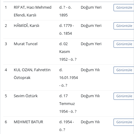
1
RİF'AT, Hacı Mehmed
d. ? - ö.
Doğum Yeri
Görüntüle
Efendi, Karslı
1895
2
HÂMİDÎ, Karslı
d. 1779 -
Doğum Yeri
Görüntüle
ö. 1854
3
Murat Tuncel
d. 02
Doğum Yeri
Görüntüle
Kasım
1952 - ö. ?
4
KUL OZAN, Fahrettin
d.
Doğum Yılı
Görüntüle
Öztoprak
16.01.1954
- ö. ?
5
Sevim Öztürk
d. 17
Doğum Yılı
Görüntüle
Temmuz
1954 - ö. ?
6
MEHMET BATUR
d. 1954 -
Doğum Yılı
Görüntüle
ö. ?