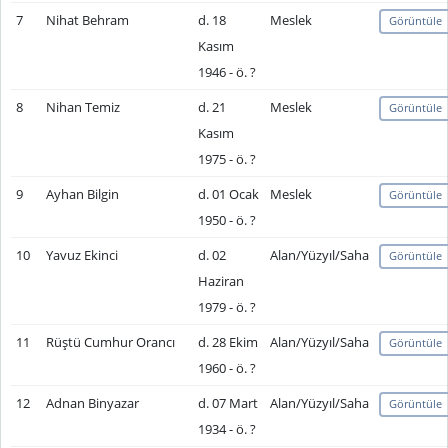
7
Nihat Behram
d. 18
Meslek
Görüntüle
Kasım
1946 - ö. ?
8
Nihan Temiz
d. 21
Meslek
Görüntüle
Kasım
1975 - ö. ?
9
Ayhan Bilgin
d. 01 Ocak
Meslek
Görüntüle
1950 - ö. ?
10
Yavuz Ekinci
d. 02
Alan/Yüzyıl/Saha
Görüntüle
Haziran
1979 - ö. ?
11
Rüştü Cumhur Orancı
d. 28 Ekim
Alan/Yüzyıl/Saha
Görüntüle
1960 - ö. ?
12
Adnan Binyazar
d. 07 Mart
Alan/Yüzyıl/Saha
Görüntüle
1934 - ö. ?