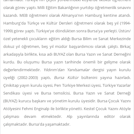
olarak görev yaptı. Milli Eğitim Bakanlığının yurtdışı öğretmenlik sınavını
kazandı. MEB öğretmeni olarak Almanya'nın Hamburg kentine atandı.
Hamburg'da Türkçe ve Kültür Dersleri öğretmeni olarak beş yıl (1994-
1999) görev yaptı. Türkiye'ye döndükten sonra Bursa'ya yerleşti. Üstün/
özel yetenekli çocukların eğitim aldığı Bursa Bilim ve Sanat Merkezinde
dokuz yıl öğretmen, beş yıl müdür başyardımcısı olarak çalıştı. Birkaç
arkadaşıyla birlikte, kısa adı BUYAZ olan Bursa Yazın ve Sanat Derneğini
kurdu. Bu oluşumu Bursa yazın tarihinde önemli bir gelişme olarak
değerlendirmektedir.
Yıldırım'dan Yanılsamalar
dergisi yayın kurulu
üyeliği (2002-2003) yaptı,
Bursa Kültür
bültenini yayına hazırladı.
Çinikitap yayın kurulu üyesi, Pen Türkiye Merkezi üyesi, Türkiye Yazarlar
Sendikası üyesi ve Bursa temsilcisi, Bursa Yazın ve Sanat Derneği
(BUYAZ) kurucu başkanı ve yönetim kurulu üyesidir. Bursa Çocuk Yazını
Atölyesini Fehmi Enginalp ile birlikte yönetti. Kestel Çocuk Yazını Atöyle
çalışması devam etmektedir. Alp yayınlarında editör olarak
çalışmaktadır. Bursa'da yaşamaktadır.