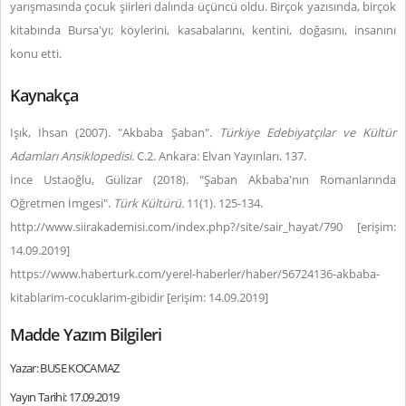
yarışmasında çocuk şiirleri dalında üçüncü oldu. Birçok yazısında, birçok
kitabında Bursa'yı; köylerini, kasabalarını, kentini, doğasını, insanını
konu etti.
Kaynakça
Işık, İhsan (2007). "Akbaba Şaban".
Türkiye Edebiyatçılar ve Kültür
Adamları Ansiklopedisi
. C.2. Ankara: Elvan Yayınları. 137.
İnce Ustaoğlu, Gülizar (2018). "Şaban Akbaba'nın Romanlarında
Öğretmen İmgesi".
Türk Kültürü.
11(1). 125-134.
http://www.siirakademisi.com/index.php?/site/sair_hayat/790 [erişim:
14.09.2019]
https://www.haberturk.com/yerel-haberler/haber/56724136-akbaba-
kitablarim-cocuklarim-gibidir [erişim: 14.09.2019]
Madde Yazım Bilgileri
Yazar: BUSE KOCAMAZ
Yayın Tarihi: 17.09.2019