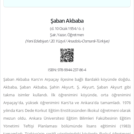
Şaban Akbaba
(d. 10 Ocak 1954 / ö. -)
Şair, Yazar, Öğretmen
(Yeni Edebiyat / 20. Yüzyıl / Anadolu-Osmanlı-Türkiye)
ISBN: 978-9944-237-86-4
Şaban Akbaba Kars'ın Arpaçay ilçesine bağlı Bardaklı köyünde doğdu.
Akbaba, Şaban Akbaba, Şahin Akyurt, Ş. Akyurt, Şaban Akyurt gibi
takma isimler kullandı. İlk öğrenimini köyünde, orta öğrenimini
Arpaçay'da, yüksek öğrenimini Kars'ta ve Ankara'da tamamladı. 1976
yılında Kars Dede Korkut Eğitim Enstitüsünden ilkokul öğretmeni olarak
mezun oldu. Ankara Üniversitesi Eğitim Bilimleri Fakültesinin Eğitim
Yönetimi Teftişi Planlaması bölümünde lisans eğitimini (1983)
tamamladı. Türkiye'nin çeşitli yörelerindeki köylerde ilkokul öğretmeni