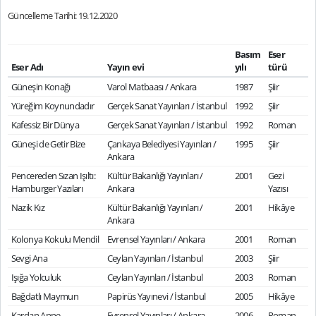
Güncelleme Tarihi: 19.12.2020
Basım
Eser
Eser Adı
Yayın evi
yılı
türü
Güneşin Konağı
Varol Matbaası / Ankara
1987
Şiir
Yüreğim Koynundadır
Gerçek Sanat Yayınları / İstanbul
1992
Şiir
Kafessiz Bir Dünya
Gerçek Sanat Yayınları / İstanbul
1992
Roman
Güneşi de Getir Bize
Çankaya Belediyesi Yayınları /
1995
Şiir
Ankara
Pencereden Sızan Işıltı:
Kültür Bakanlığı Yayınları /
2001
Gezi
Hamburger Yazıları
Ankara
Yazısı
Nazik Kız
Kültür Bakanlığı Yayınları /
2001
Hikâye
Ankara
Kolonya Kokulu Mendil
Evrensel Yayınları / Ankara
2001
Roman
Sevgi Ana
Ceylan Yayınları / İstanbul
2003
Şiir
Işığa Yolculuk
Ceylan Yayınları / İstanbul
2003
Roman
Bağdatlı Maymun
Papirüs Yayınevi / İstanbul
2005
Hikâye
Kardan Anne
Evrensel Yayınları / Ankara
2006
Roman