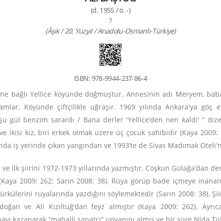
(d. 1955 / ö. -)
?
(Âşık / 20. Yüzyıl / Anadolu-Osmanlı-Türkiye)
ISBN: 978-9944-237-86-4
esine bağlı Yellice köyünde doğmuştur. Annesinin adı Meryem, bab
amamlar. Köyünde çiftçilikle uğraşır. 1969 yılında Ankara'ya göç 
 şu gül benzim sarardı / Bana derler 'Yellice’den nen kaldı' ” dize
 ve
ikisi kız, biri erkek olmak üzere üç çocuk sahibidir (Kaya 2009:
nda iş yerinde çıkan yangından ve 1993’te de Sivas Madımak Oteli
 ve ilk şiirini 1972-1973 yıllarında yazmıştır. Coşkun Gülağa’dan de
r (Kaya 2009: 262; Sarın 2008: 38). Rüya görüp bade içmeye inan
ürkülerini rüyalarında yazdığını söylemektedir (Sarın 2008: 38). Ş
ğan ve Ali Kızıltuğ’dan feyz almıştır (Kaya 2009: 262). Ayrıc
avı kazanarak “mahalli sanatçı” unvanını almış ve bir süre Nida Tüfe