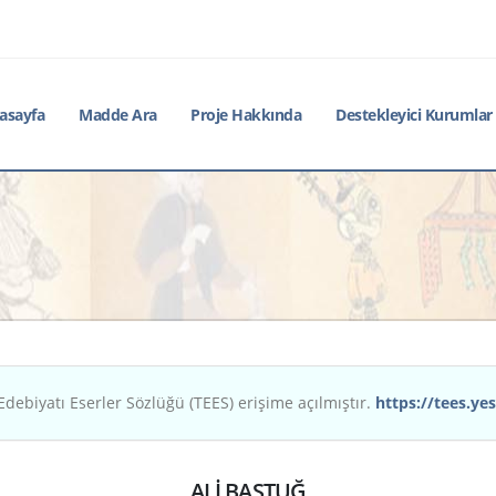
asayfa
Madde Ara
Proje Hakkında
Destekleyici Kurumlar
Edebiyatı Eserler Sözlüğü (TEES) erişime açılmıştır.
https://tees.yes
ALİ BAŞTUĞ