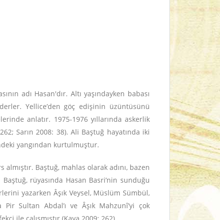
asının adı Hasan'dır. Altı yaşındayken babası
ederler. Yellice’den göç edişinin üzüntüsünü
lerinde anlatır. 1975-1976 yıllarında askerlik
 262; Sarın 2008: 38). Ali Baştuğ hayatında iki
'ndeki yangından kurtulmuştur.
rs almıştır. Baştuğ, mahlas olarak adını, bazen
an Baştuğ, rüyasında Hasan Basri’nin sunduğu
iirlerini yazarken Âşık Veysel, Müslüm Sümbül,
a Pir Sultan Abdal’ı ve Âşık Mahzunî’yi çok
kçi ile çalışmıştır (Kaya 2009: 262).