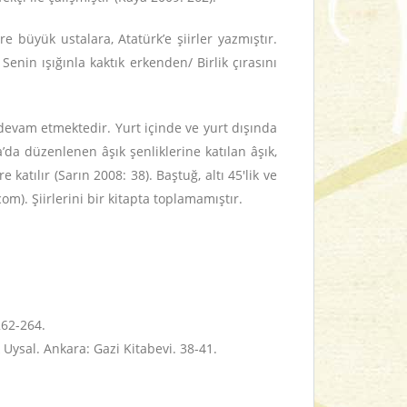
e büyük ustalara, Atatürk’e şiirler yazmıştır.
enin ışığınla kaktık erkenden/ Birlik çırasını
devam etmektedir. Yurt içinde ve yurt dışında
ya’da düzenlenen âşık şenliklerine katılan âşık,
 katılır (Sarın 2008: 38). Baştuğ, altı 45'lik ve
om). Şiirlerini bir kitapta toplamamıştır.
262-264.
ysal. Ankara: Gazi Kitabevi. 38-41.