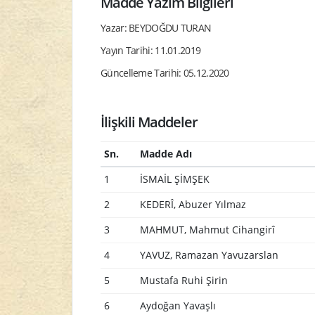
Madde Yazım Bilgileri
Yazar: BEYDOĞDU TURAN
Yayın Tarihi: 11.01.2019
Güncelleme Tarihi: 05.12.2020
İlişkili Maddeler
Sn.
Madde Adı
1
İSMAİL ŞİMŞEK
2
KEDERÎ, Abuzer Yılmaz
3
MAHMUT, Mahmut Cihangirî
4
YAVUZ, Ramazan Yavuzarslan
5
Mustafa Ruhi Şirin
6
Aydoğan Yavaşlı