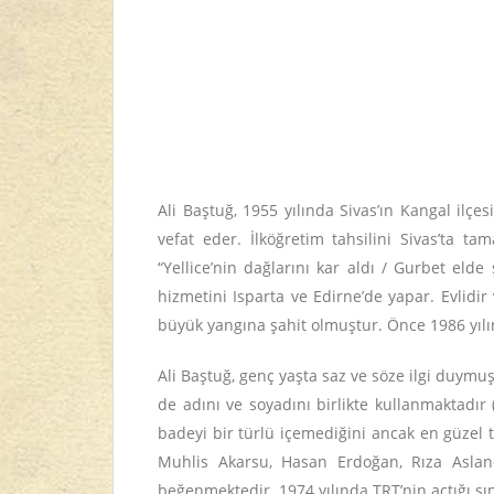
Ali Baştuğ, 1955 yılında Sivas’ın Kangal ilç
vefat eder. İlköğretim tahsilini Sivas’ta t
“Yellice’nin dağlarını kar aldı / Gurbet elde
hizmetini Isparta ve Edirne’de yapar. Evlidir
büyük yangına şahit olmuştur. Önce 1986 yılı
Ali Baştuğ, genç yaşta saz ve söze ilgi duymuş
de adını ve soyadını birlikte kullanmaktadı
badeyi bir türlü içemediğini ancak en güzel t
Muhlis Akarsu, Hasan Erdoğan, Rıza Aslando
beğenmektedir. 1974 yılında TRT’nin açtığı sın