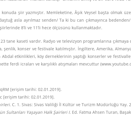
er konuda şiir yazmıştır. Memleketine, Âşık Veysel başta olmak üzer
li Baştuğ asla ayrılmaz senden/ Ta ki bu can çıkmayınca bedenden/ S
 şiirlerinde 8’li ve 11’li hece ölçüsünü kullanmaktadır.
 23 tane kaseti vardır. Radyo ve televizyon programlarına çıkmaya 
ma, şenlik, konser ve festivale katılmıştır. İngiltere, Amerika, Alman
Abdal etkinlikleri, köy derneklerinin yaptığı konserler ve festivallere
ette ferdi icraları ve karşılıklı atışmaları mevcuttur (www.youtube.c
M [erişim tarihi: 02.01.2019].
[erişim tarihi: 02.01.2019].
irleri.
C. 1. Sivas: Sivas Valiliği İl Kültür ve Turizm Müdürlüğü Yay. 
ün Sultanları Yaşayan Halk Şairleri I.
Ed. Fatma Ahsen Turan, Başak U