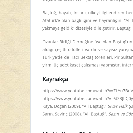
Baştuğ, hayatı, insanı, ülkeyi ilgilendiren h
Atatürk’e olan bağlılığını ve hayranlığını “A
yakmaya geldik” dizesiyle dile getirir. Baştuğ,
Ozanlar Birliği Derneğine üye olan Baştuğ’un
aldığı çeşitli ödülleri vardır ve sayısız yarış
Türkiye’de de Hacı Bektaş törenleri, Pir Sultan 
yirmi üç adet kaset çalışması yapmıştır. İntern
Kaynakça
https://www.youtube.com/watch?v=ZLYu7BuVqR
https://www.youtube.com/watch?v=6tS3JIDJ0yc 
Kaya, Doğan (2009). “Ali Baştuğ.”
Sivas Halk Şa
Sarın, Sevinç (2008). “Ali Baştuğ”.
Sazın ve Söz