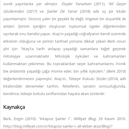
süreli yayınlarda yer almıştır.
Düşler Yanarken
(2011),
Nil Geçer
Gözlerinden
(2017) ve
Şairler De Yanar
(2018) adlı üç şiir kitabı
yayımlamıştır. Sözünü yalın bir geçekli ile değil, imgesel bir duyarlılık ile
anlatır. Şiirinin içeriğini oluşturan toplumsal ögeler diğerlerinden
sıyrılarak onu kendisi yapar. Ataş'ın yaşadığı coğrafyanın kendi üzerinde
etkisinin olduğuna ve şiirinin tarihsel yönüne dikkat çeken Berk onun
şiiri için "Ataş'ta tarih anlayışı yaşadığı zamanlara teğet geçerek
mitolojiye uzanmaktadır. Mitolojik öyküleri ve kahramanları
kullanmaktan çekinmez. Bu topraklardan seçer kahramanlarını. İronik
bie anlatımla yaşadığı çağa monte eder, bin yıllık öyküleri." (Berk 2010)
değerlendirmesini yapmıştır. Ataş'ın,
Tebeşir Kokulu Sözler
(2014) adlı
kitabındaki denemeler tarihin, felsefenin, sanatın sonsuzluğunda,
kendince, tebeşir kokulu sınıflarından hayata akan sözlerdir.
Kaynakça
Berk, Engin (2010). "Kitapsız Şairler I".
Milliyet Blog
. 29 Kasım 2010.
http://blog.milliyet.com.tr/kitapsiz-sairler-i--ali-ekber-atas/Blog/?