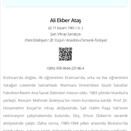
Ali Ekber Ataş
(d. 11 Kasım 1961 / ö. -)
Şair, Vitray Sanatçısı
(Yeni Edebiyat / 20. Yüzyıl / Anadolu-Osmanlı-Türkiye)
ISBN: 978-9944-237-86-4
Erzincan'da doğdu. İlk öğrenimini Erzincan'da, orta ve lise öğrenimini
Yatağan Lisesinde tamamladı. Marmara Üniversitesi Güzel Sanatlar
Fakültesi Resim Ana Sanat Dalından mezun oldu. 1983 yılında İstanbul'a
yerleşti. Ressam Mehmet Güleryüz'ün resim kurslarına katıldı. Prof. Dr.
Hüsamettin Koçan'ın vitray atölyesinde, Sait Halim Paşa Yalı'sının
restorasyon çalışmalarında bulundu. Doç. Ersun Özken'in seramik
atölyesinde çalıştı. Daha sonra, 1985-1994 yılları arasında Bostancı'da
kendi vitray, ayna ve resim atölyesinde sanatsal çalışmalarını sürdürdü.