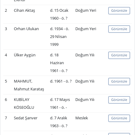
2
Cihan Aktaş
d. 15 Ocak
Doğum Yeri
Görüntüle
1960 - ö. ?
3
Orhan Ulukan
d. 1934 - ö.
Doğum Yeri
Görüntüle
29 Nİisan
1999
4
Ülker Aygün
d. 18
Doğum Yılı
Görüntüle
Haziran
1961 - ö. ?
5
MAHMUT,
d. 1961 - ö. ?
Doğum Yılı
Görüntüle
Mahmut Karataş
6
KUBİLAY
d. 17 Mayıs
Doğum Yılı
Görüntüle
KÖSEOĞLU
1961 - ö. -
7
Sedat Şanver
d. 7 Aralık
Meslek
Görüntüle
1963 - ö. ?