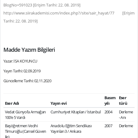
BlogNo=591023 [Erişim Tarihi: 22. 08. 2019]
http://www.siirakademisi.com/index.php?/site/sair_hayat/77 [Erişim
Tarihi: 22. 08. 2019]
Madde Yazım Bilgileri
Yazar: İSA KOYUNCU
Yayın Tarihi: 02.09.2019
Güncelleme Tarihi: 02.11.2020
Basım
Eser
Eser Adı
Yayın evi
yılı
türü
Vedat Günyol’a Armağan
Cumhuriyet Kitapları / İstanbul
2004
Derleme
100’e 5 Vardı
- Anı
Başöğretmen Vecihi
Anadolu Eğitim Sendikası
2007
Derleme
Timuroğlu (Cansel Güven
Yayınları 3 / Ankara
ile)