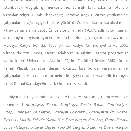
İstanbul'un değişik iş merkezlerine, turistik lokantalarına, otellere
vitraylar çalıştı. Cumhurbaşkanlığı Tarabya Köşkü, Vitray yenilemeleri
çalışmalarını, ağabeyiyle birlikte yürüttü. Özel ve Kamu kuruluşlarının
vitray çalışmalarını yaptı. Üniversite yıllarında
YAZ-IN
adlı kültür, sanat
ve edebiyat dergisini, aynı bölümden bir arkadaşıyla çıkardı. 1994 Yılında
Malatya Radyo Fon'da, 1999 yılında Radyo Cumhuriyet'te ve 2002
yılında da Yön FM'de, sanat, edebiyat ve eğitim üzerine programlar
yaptı. İnönü Üniversitesi Atatürk Eğitim Fakültesi Resim Bölümünde
Temel Plastik Sanatlar dersini okuttu. İstanbul'da yaşamakta ve
çalışmalarını burada sürdürmektedir.
Şairler de Yanar
adlı kitabıyla
İsmet Kemal Karadayı Birincilik Ödülünü kazandı.
Edebiyatla lise yıllarında tanışan Ali Ekber Ataş'ın şiir, inceleme ve
denemeleri
Afrodisyas Sanat, Ardıçkuşu, Berfin Bahar, Cumhuriyet
Kitap, Edebiyat ve Eleştiri, Edebiyat Gündemi, Edebiyatta Üç Nokta,
Evrensel Kültür, Felsefe Yazın, Her Şeye Karşın, Kar, Kıyı, Özne, Patika,
Sincan İstasyonu, Siyah Beyaz, Türk Dili Dergisi, Ünlem
ve
Üvercinka
gibi