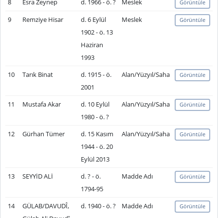
8
Esra Zeynep
d. 1966 - ö. ?
Meslek
Görüntüle
9
Remziye Hisar
d. 6 Eylül
Meslek
Görüntüle
1902 - ö. 13
Haziran
1993
10
Tarık Binat
d. 1915 - ö.
Alan/Yüzyıl/Saha
Görüntüle
2001
11
Mustafa Akar
d. 10 Eylül
Alan/Yüzyıl/Saha
Görüntüle
1980 - ö. ?
12
Gürhan Tümer
d. 15 Kasım
Alan/Yüzyıl/Saha
Görüntüle
1944 - ö. 20
Eylül 2013
13
SEYYİD ALİ
d. ? - ö.
Madde Adı
Görüntüle
1794-95
14
GÜLAB/DAVUDÎ,
d. 1940 - ö. ?
Madde Adı
Görüntüle