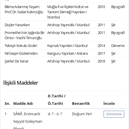
Bilime Adanmış Yaşam:
Muğla İl ve İlçeleri Kültür ve
2010
Biyografi
Prof. Dr. Sedat Katırcıoğlu
Tanıtım Derneği Yayınları /
İstanbul
Düşler Yanarken
Artshop Yayıncılık / İstanbul
2011
Şiir
Promethe\'nin Işığında Bir
Artshop Yayıncılık / İstanbul
2011
Biyografi
Ömür - Vecihi Timuroğlu
Tebeşir Kokulu Sözler
Kaynak Yayınları / İstanbul
2014
Deneme
Nil Geçer Gözlerinden
Kanguru Yayınları / Ankara
2017
Şiir
Şairler De Yanar
Artshop Yayıncılık / İstanbul
2018
Şiir
İlişkili Maddeler
D.Tarihi /
Sn.
Madde Adı
Ö.Tarihi
Benzerlik
İncele
1
SÂMÎ, Erzincanlı
d. ? - ö. ?
Doğum Yeri
Görüntüle
Seyyid Süleyman
Efendi