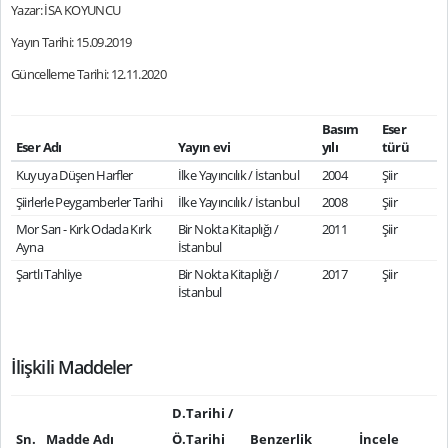
Yazar: İSA KOYUNCU
Yayın Tarihi: 15.09.2019
Güncelleme Tarihi: 12.11.2020
Basım
Eser
Eser Adı
Yayın evi
yılı
türü
Kuyuya Düşen Harfler
İlke Yayıncılık / İstanbul
2004
Şiir
Şiirlerle Peygamberler Tarihi
İlke Yayıncılık / İstanbul
2008
Şiir
Mor Sarı - Kırk Odada Kırk
Bir Nokta Kitaplığı /
2011
Şiir
Ayna
İstanbul
Şartlı Tahliye
Bir Nokta Kitaplığı /
2017
Şiir
İstanbul
İlişkili Maddeler
D.Tarihi /
Sn.
Madde Adı
Ö.Tarihi
Benzerlik
İncele