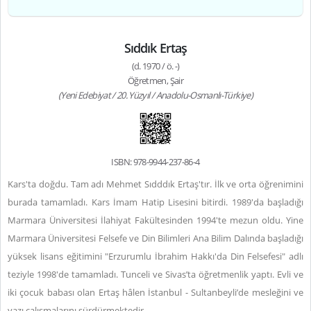
Sıddık Ertaş
(d. 1970 / ö. -)
Öğretmen, Şair
(Yeni Edebiyat / 20. Yüzyıl / Anadolu-Osmanlı-Türkiye)
ISBN: 978-9944-237-86-4
Kars'ta doğdu. Tam adı Mehmet Sıdddık Ertaş'tır. İlk ve orta öğrenimini
burada tamamladı. Kars İmam Hatip Lisesini bitirdi. 1989'da başladığı
Marmara Üniversitesi İlahiyat Fakültesinden 1994'te mezun oldu. Yine
Marmara Üniversitesi Felsefe ve Din Bilimleri Ana Bilim Dalında başladığı
yüksek lisans eğitimini "Erzurumlu İbrahim Hakkı'da Din Felsefesi" adlı
teziyle 1998'de tamamladı. Tunceli ve Sivas’ta öğretmenlik yaptı. Evli ve
iki çocuk babası olan Ertaş hâlen İstanbul - Sultanbeyli’de mesleğini ve
yazı çalışmalarını sürdürmektedir.