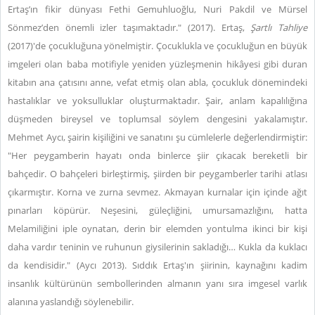
Ertaş’ın fikir dünyası Fethi Gemuhluoğlu, Nuri Pakdil ve Mürsel
Sönmez’den önemli izler taşımaktadır." (2017). Ertaş,
Şartlı Tahliye
(2017)'de çocukluğuna yönelmiştir. Çocuklukla ve çocukluğun en büyük
imgeleri olan baba motifiyle yeniden yüzleşmenin hikâyesi gibi duran
kitabın ana çatısını anne, vefat etmiş olan abla, çocukluk dönemindeki
hastalıklar ve yoksulluklar oluşturmaktadır. Şair, anlam kapalılığına
düşmeden bireysel ve toplumsal söylem dengesini yakalamıştır.
Mehmet Aycı, şairin kişiliğini ve sanatını şu cümlelerle değerlendirmiştir:
"Her peygamberin hayatı onda binlerce şiir çıkacak bereketli bir
bahçedir. O bahçeleri birleştirmiş, şiirden bir peygamberler tarihi atlası
çıkarmıştır. Korna ve zurna sevmez. Akmayan kurnalar için içinde ağıt
pınarları köpürür. Neşesini, güleçliğini, umursamazlığını, hatta
Melamiliğini iple oynatan, derin bir elemden yontulma ikinci bir kişi
daha vardır teninin ve ruhunun giysilerinin sakladığı… Kukla da kuklacı
da kendisidir." (Aycı 2013). Sıddık Ertaş'ın şiirinin, kaynağını kadim
insanlık kültürünün sembollerinden almanın yanı sıra imgesel varlık
alanına yaslandığı söylenebilir.