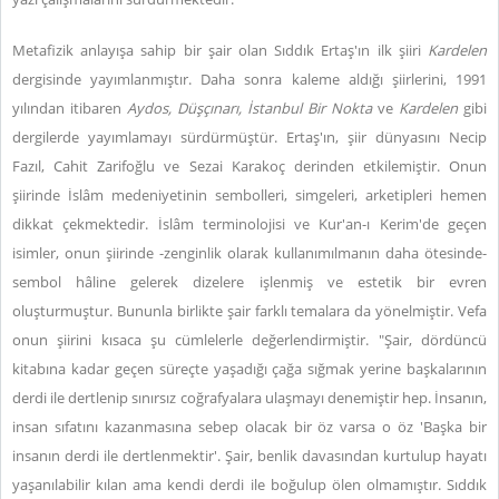
Metafizik anlayışa sahip bir şair olan Sıddık Ertaş'ın ilk şiiri
Kardelen
dergisinde yayımlanmıştır. Daha sonra kaleme aldığı şiirlerini, 1991
yılından itibaren
Aydos, Düşçınarı, İstanbul Bir Nokta
ve
Kardelen
gibi
dergilerde yayımlamayı sürdürmüştür. Ertaş'ın, şiir dünyasını Necip
Fazıl, Cahit Zarifoğlu ve Sezai Karakoç derinden etkilemiştir. Onun
şiirinde İslâm medeniyetinin sembolleri, simgeleri, arketipleri hemen
dikkat çekmektedir. İslâm terminolojisi ve Kur'an-ı Kerim'de geçen
isimler, onun şiirinde -zenginlik olarak kullanımılmanın daha ötesinde-
sembol hâline gelerek dizelere işlenmiş ve estetik bir evren
oluşturmuştur. Bununla birlikte şair farklı temalara da yönelmiştir. Vefa
onun şiirini kısaca şu cümlelerle değerlendirmiştir. "Şair, dördüncü
kitabına kadar geçen süreçte yaşadığı çağa sığmak yerine başkalarının
derdi ile dertlenip sınırsız coğrafyalara ulaşmayı denemiştir hep. İnsanın,
insan sıfatını kazanmasına sebep olacak bir öz varsa o öz 'Başka bir
insanın derdi ile dertlenmektir'. Şair, benlik davasından kurtulup hayatı
yaşanılabilir kılan ama kendi derdi ile boğulup ölen olmamıştır. Sıddık