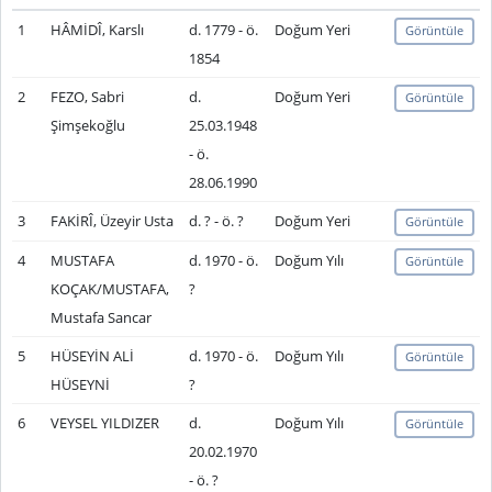
1
HÂMİDÎ, Karslı
d. 1779 - ö.
Doğum Yeri
Görüntüle
1854
2
FEZO, Sabri
d.
Doğum Yeri
Görüntüle
Şimşekoğlu
25.03.1948
- ö.
28.06.1990
3
FAKİRÎ, Üzeyir Usta
d. ? - ö. ?
Doğum Yeri
Görüntüle
4
MUSTAFA
d. 1970 - ö.
Doğum Yılı
Görüntüle
KOÇAK/MUSTAFA,
?
Mustafa Sancar
5
HÜSEYİN ALİ
d. 1970 - ö.
Doğum Yılı
Görüntüle
HÜSEYNİ
?
6
VEYSEL YILDIZER
d.
Doğum Yılı
Görüntüle
20.02.1970
- ö. ?