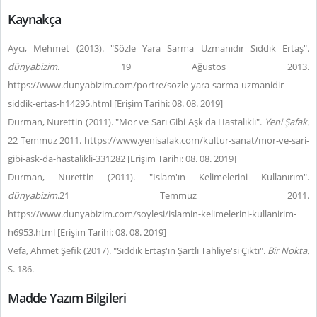
Kaynakça
Aycı, Mehmet (2013). "Sözle Yara Sarma Uzmanıdır Sıddık Ertaş".
dünyabizim
. 19 Ağustos 2013.
https://www.dunyabizim.com/portre/sozle-yara-sarma-uzmanidir-
siddik-ertas-h14295.html [Erişim Tarihi: 08. 08. 2019]
Durman, Nurettin (2011). "Mor ve Sarı Gibi Aşk da Hastalıklı".
Yeni Şafak.
22 Temmuz 2011. https://www.yenisafak.com/kultur-sanat/mor-ve-sari-
gibi-ask-da-hastalikli-331282 [Erişim Tarihi: 08. 08. 2019]
Durman, Nurettin (2011). "İslam'ın Kelimelerini Kullanırım".
dünyabizim
.21 Temmuz 2011.
https://www.dunyabizim.com/soylesi/islamin-kelimelerini-kullanirim-
h6953.html [Erişim Tarihi: 08. 08. 2019]
Vefa, Ahmet Şefik (2017). "Sıddık Ertaş'ın Şartlı Tahliye'si Çıktı".
Bir Nokta.
S. 186.
Madde Yazım Bilgileri