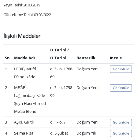
Yayın Tarihi: 26.03.2019
Güncelleme Tarihi: 03.08.2022
İlişkili Maddeler
D.Tarihi /
Sn.
Madde Adı
Ö.Tarihi
Benzerlik
İncele
1
LEBÎB, Müftî
d. ? - ö. 1768-
Doğum Yeri
Görüntüle
Efendi-zâde
69
2
ME’ÂBÎ,
d. ? - ö. 1798-
Doğum Yeri
Görüntüle
Lağımcıbaşı-zâde
99
Şeyh Hacı Ahmed
Me’âb Efendi
3
AŞKÎ, Giritli
d. ? - ö. ?
Doğum Yeri
Görüntüle
4
Selma Rıza
d. 5 Şubat
Doğum Yılı
Görüntüle