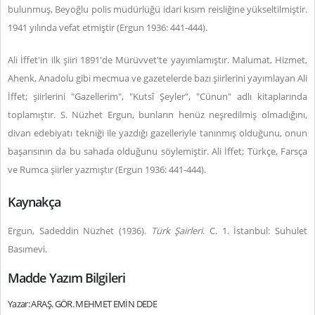
bulunmuş, Beyoğlu polis müdürlüğü idari kısım reisliğine yükseltilmiştir.
1941 yılında vefat etmiştir (Ergun 1936: 441-444).
Ali İffet'in ilk şiiri 1891'de Mürüvvet'te yayımlamıştır. Malumat, Hizmet,
Ahenk, Anadolu gibi mecmua ve gazetelerde bazı şiirlerini yayımlayan Ali
İffet; şiirlerini "Gazellerim", "Kutsî Şeyler", "Cünun" adlı kitaplarında
toplamıştır. S. Nüzhet Ergun, bunların henüz neşredilmiş olmadığını,
divan edebiyatı tekniği ile yazdığı gazelleriyle tanınmış olduğunu, onun
başarısının da bu sahada olduğunu söylemiştir. Ali İffet; Türkçe, Farsça
ve Rumca şiirler yazmıştır (Ergun 1936: 441-444).
Kaynakça
Ergun, Sadeddin Nüzhet (1936).
Türk Şairleri
. C. 1. İstanbul: Suhulet
Basımevi.
Madde Yazım Bilgileri
Yazar: ARAŞ. GÖR. MEHMET EMİN DEDE