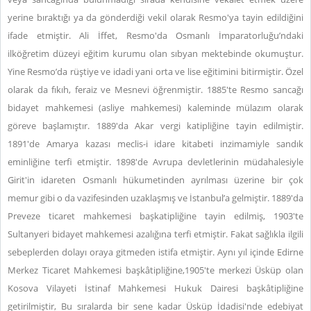
yerine bıraktığı ya da gönderdiği vekil olarak Resmo'ya tayin edildiğini
ifade etmiştir. Ali İffet, Resmo'da Osmanlı İmparatorluğu’ndaki
ilköğretim düzeyi eğitim kurumu olan sıbyan mektebinde okumuştur.
Yine Resmo’da rüştiye ve idadi yani orta ve lise eğitimini bitirmiştir. Özel
olarak da fıkıh, feraiz ve Mesnevi öğrenmiştir. 1885'te Resmo sancağı
bidayet mahkemesi (asliye mahkemesi) kaleminde mülazım olarak
göreve başlamıştır. 1889'da Akar vergi katipliğine tayin edilmiştir.
1891'de Amarya kazası meclis-i idare kitabeti inzimamiyle sandık
eminliğine terfi etmiştir. 1898'de Avrupa devletlerinin müdahalesiyle
Girit'in idareten Osmanlı hükumetinden ayrılması üzerine bir çok
memur gibi o da vazifesinden uzaklaşmış ve İstanbul’a gelmiştir. 1889'da
Preveze ticaret mahkemesi başkatipliğine tayin edilmiş, 1903'te
Sultanyeri bidayet mahkemesi azalığına terfi etmiştir. Fakat sağlıkla ilgili
sebeplerden dolayı oraya gitmeden istifa etmiştir. Aynı yıl içinde Edirne
Merkez Ticaret Mahkemesi başkâtipliğine,1905'te merkezi Üsküp olan
Kosova Vilayeti İstinaf Mahkemesi Hukuk Dairesi başkâtipliğine
getirilmiştir, Bu sıralarda bir sene kadar Üsküp İdadisi'nde edebiyat