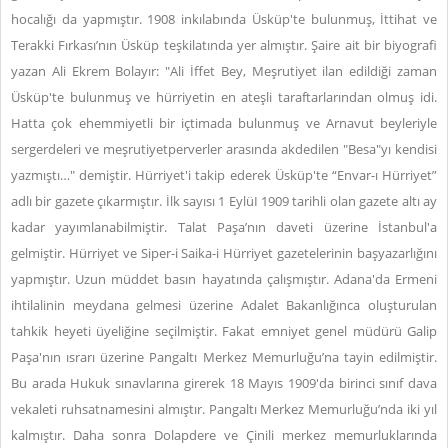
hocalığı da yapmıştır. 1908 inkılabında Üsküp'te bulunmuş, İttihat ve
Terakki Fırkası’nın Üsküp teşkilatında yer almıştır. Şaire ait bir biyografi
yazan Ali Ekrem Bolayır: "Ali İffet Bey, Meşrutiyet ilan edildiği zaman
Üsküp'te bulunmuş ve hürriyetin en ateşli taraftarlarından olmuş idi.
Hatta çok ehemmiyetli bir içtimada bulunmuş ve Arnavut beyleriyle
sergerdeleri ve meşrutiyetperverler arasında akdedilen "Besa"yı kendisi
yazmıştı…" demiştir. Hürriyet'i takip ederek Üsküp'te “Envar-ı Hürriyet”
adlı bir gazete çıkarmıştır. İlk sayısı 1 EylüI 1909 tarihli olan gazete altı ay
kadar yayımlanabilmiştir. Talat Paşa’nın daveti üzerine İstanbul'a
gelmiştir. Hürriyet ve Siper-i Saika-i Hürriyet gazetelerinin başyazarlığını
yapmıştır. Uzun müddet basın hayatında çalışmıştır. Adana'da Ermeni
ihtilalinin meydana gelmesi üzerine Adalet Bakanlığınca oluşturulan
tahkik heyeti üyeliğine seçilmiştir. Fakat emniyet genel müdürü Galip
Paşa'nın ısrarı üzerine Pangaltı Merkez Memurluğu’na tayin edilmiştir.
Bu arada Hukuk sınavlarına girerek 18 Mayıs 1909'da birinci sınıf dava
vekaleti ruhsatnamesini almıştır. Pangaltı Merkez Memurluğu’nda iki yıl
kalmıştır. Daha sonra Dolapdere ve Çinili merkez memurluklarında