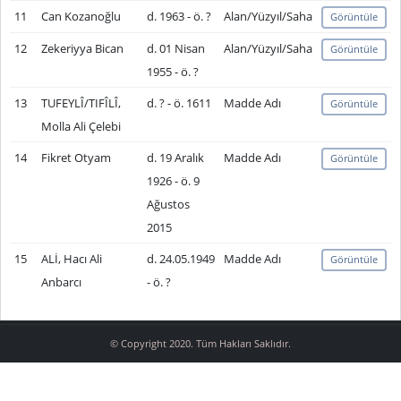
11
Can Kozanoğlu
d. 1963 - ö. ?
Alan/Yüzyıl/Saha
Görüntüle
12
Zekeriyya Bican
d. 01 Nisan
Alan/Yüzyıl/Saha
Görüntüle
1955 - ö. ?
13
TUFEYLÎ/TIFÎLÎ,
d. ? - ö. 1611
Madde Adı
Görüntüle
Molla Ali Çelebi
14
Fikret Otyam
d. 19 Aralık
Madde Adı
Görüntüle
1926 - ö. 9
Ağustos
2015
15
ALİ, Hacı Ali
d. 24.05.1949
Madde Adı
Görüntüle
Anbarcı
- ö. ?
© Copyright 2020. Tüm Hakları Saklıdır.