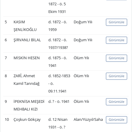
1872 - ö. 5
Ekim 1931
5
KASIM
d. 1872 - ö.
Doğum Yılı
Görüntüle
ŞENLİKOĞLU
1959
6
ŞİRVANLI BİLAL
d. 1872 - ö.
Doğum Yılı
Görüntüle
1937/1938?
7
MİSKİN HESEN
d. 1875 - ö.
Ölüm Yılı
Görüntüle
1941
8
ZARÎ, Ahmet
d. 1852-1853
Ölüm Yılı
Görüntüle
Kamil Tanrıdağ
- ö.
09.11.1941
9
İPEKNİSA MEŞEDİ
d. ? - ö. 1941
Ölüm Yılı
Görüntüle
MEHBALI KIZI
10
Çoşkun Gökçay
d. 12 Nisan
Alan/Yüzyıl/Saha
Görüntüle
1931 - ö. ?