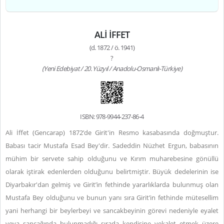
ALİ İFFET
(d. 1872 / ö. 1941)
?
(Yeni Edebiyat / 20. Yüzyıl / Anadolu-Osmanlı-Türkiye)
ISBN: 978-9944-237-86-4
Ali İffet (Gencarap) 1872’de Girit'in Resmo kasabasında doğmuştur.
Babası tacir Mustafa Esad Bey'dir. Sadeddin Nüzhet Ergun, babasının
mühim bir servete sahip olduğunu ve Kırım muharebesine gönüllü
olarak iştirak edenlerden olduğunu belirtmiştir. Büyük dedelerinin ise
Diyarbakır'dan gelmiş ve Girit’in fethinde yararlıklarda bulunmuş olan
Mustafa Bey olduğunu ve bunun yanı sıra Girit’in fethinde mütesellim
yani herhangi bir beylerbeyi ve sancakbeyinin görevi nedeniyle eyalet
veya sancağında bulunmadığı sırada kendisine vekalet etmek üzere