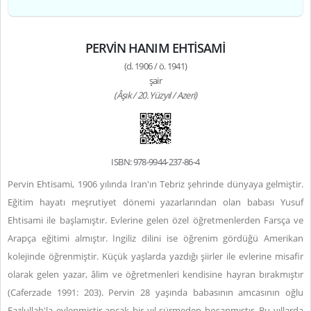
PERVİN HANIM EHTİSAMİ
(d. 1906 / ö. 1941)
şair
(Âşık / 20. Yüzyıl / Azeri)
ISBN: 978-9944-237-86-4
Pervin Ehtisami, 1906 yılında İran'ın Tebriz şehrinde dünyaya gelmiştir.
Eğitim hayatı meşrutiyet dönemi yazarlarından olan babası Yusuf
Ehtisami ile başlamıştır. Evlerine gelen özel öğretmenlerden Farsça ve
Arapça eğitimi almıştır. İngiliz dilini ise öğrenim gördüğü Amerikan
kolejinde öğrenmiştir. Küçük yaşlarda yazdığı şiirler ile evlerine misafir
olarak gelen yazar, âlim ve öğretmenleri kendisine hayran bırakmıştır
(Caferzade 1991: 203). Pervin 28 yaşında babasının amcasının oğlu
Fazlullah'la evlenmiştir ancak bir yıl sürmeden boşanmıştır. Bu yıllarda