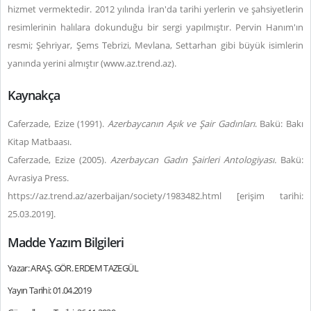
hizmet vermektedir. 2012 yılında İran'da tarihi yerlerin ve şahsiyetlerin
resimlerinin halılara dokunduğu bir sergi yapılmıştır. Pervin Hanım'ın
resmi; Şehriyar, Şems Tebrizi, Mevlana, Settarhan gibi büyük isimlerin
yanında yerini almıştır (www.az.trend.az).
Kaynakça
Caferzade, Ezize (1991).
Azerbaycanın Aşık ve Şair Gadınları
. Bakü: Bakı
Kitap Matbaası.
Caferzade, Ezize (2005).
Azerbaycan Gadın Şairleri Antologiyası.
Bakü:
Avrasiya Press.
https://az.trend.az/azerbaijan/society/1983482.html [erişim tarihi:
25.03.2019].
Madde Yazım Bilgileri
Yazar: ARAŞ. GÖR. ERDEM TAZEGÜL
Yayın Tarihi: 01.04.2019