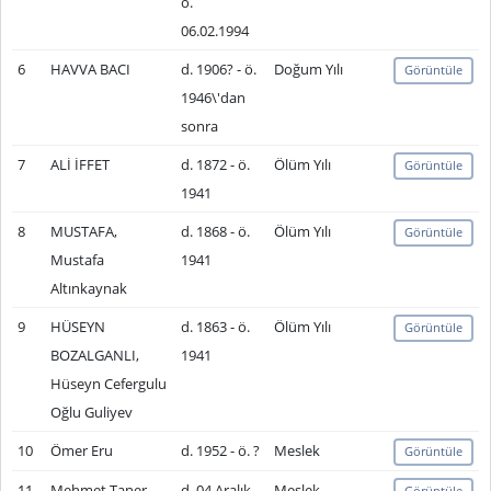
ö.
06.02.1994
6
HAVVA BACI
d. 1906? - ö.
Doğum Yılı
Görüntüle
1946\'dan
sonra
7
ALİ İFFET
d. 1872 - ö.
Ölüm Yılı
Görüntüle
1941
8
MUSTAFA,
d. 1868 - ö.
Ölüm Yılı
Görüntüle
Mustafa
1941
Altınkaynak
9
HÜSEYN
d. 1863 - ö.
Ölüm Yılı
Görüntüle
BOZALGANLI,
1941
Hüseyn Cefergulu
Oğlu Guliyev
10
Ömer Eru
d. 1952 - ö. ?
Meslek
Görüntüle
11
Mehmet Taner
d. 04 Aralık
Meslek
Görüntüle