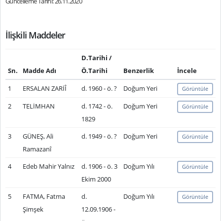
Güncelleme Tarihi: 26.11.2020
İlişkili Maddeler
D.Tarihi /
Sn.
Madde Adı
Ö.Tarihi
Benzerlik
İncele
1
ERSALAN ZARİÎ
d. 1960 - ö. ?
Doğum Yeri
Görüntüle
2
TELİMHAN
d. 1742 - ö.
Doğum Yeri
Görüntüle
1829
3
GÜNEŞ, Ali
d. 1949 - ö. ?
Doğum Yeri
Görüntüle
Ramazanî
4
Edeb Mahir Yalnız
d. 1906 - ö. 3
Doğum Yılı
Görüntüle
Ekim 2000
5
FATMA, Fatma
d.
Doğum Yılı
Görüntüle
Şimşek
12.09.1906 -