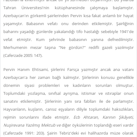
Tahran Üniversitesi'nin kütüphanesinde çalışmaya başlamıştır.
Azerbaycan'ın görkemli şairlerinden Pervin kısa fakat anlamlı bir hayat
yaşamıştır. Babasının vefatı onu derinden etkilemiştir. Şairliğinin
baharını yaşadığı günlerde yakalandığı tifo hastalığı sebebiyle 1941'de
vefat etmiştir. Kum şehrinde babasının yanına defnedilmiştir.
Merhumenin mezar taşına "Ne gördün?" redifli gazeli yazılmıştır
(Caferzade 2005: 147).
Pervin Hanım Ehtisami, şiirlerini Farsça yazmıştır ancak ana vatanı
Azerbaycan'a her zaman bağlı kalmıştır. Şiirlerinin konusu genellikle
dönemin siyasi problemleri ve kadınların sorunları olmuştur.
Toplumdaki yozlaşma, sınıfsal ayrışma, istismar ve ıstıraplar onun
sanatını etkilemiştir. Şiirlerinin yanı sıra fablları ile de parlamıştır.
Hayvanların, kuşların, cansız eşyaların diliyle toplumdaki haksızlıkları,
rejimin sorunlarını ifade etmiştir.
Ecb Ahtaran, Karının Şikâyeti,
Nuşirevana Yazılmış Mektub ve
diğer öykülerinin toplandığı eseri vardır
(Caferzade 1991: 203). Şairin Tebriz'deki evi halihazırda müze olarak