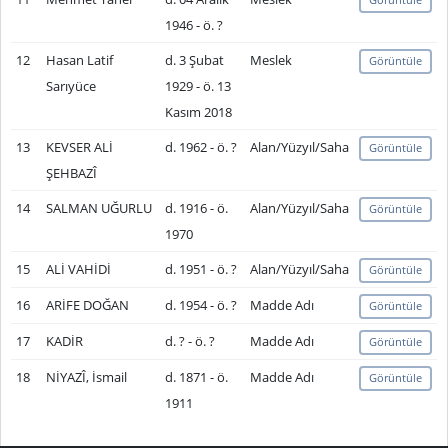
1946 - ö. ?
12
Hasan Latif
d. 3 Şubat
Meslek
Görüntüle
Sarıyüce
1929 - ö. 13
Kasım 2018
13
KEVSER ALİ
d. 1962 - ö. ?
Alan/Yüzyıl/Saha
Görüntüle
ŞEHBAZÎ
14
SALMAN UĞURLU
d. 1916 - ö.
Alan/Yüzyıl/Saha
Görüntüle
1970
15
ALİ VAHİDİ
d. 1951 - ö. ?
Alan/Yüzyıl/Saha
Görüntüle
16
ARİFE DOĞAN
d. 1954 - ö. ?
Madde Adı
Görüntüle
17
KADİR
d. ? - ö. ?
Madde Adı
Görüntüle
18
NİYAZÎ, İsmail
d. 1871 - ö.
Madde Adı
Görüntüle
1911