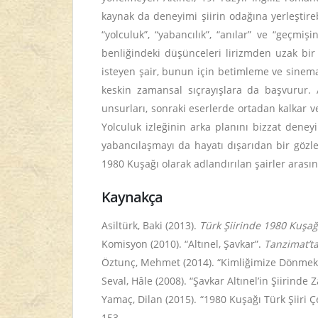
kaynak da deneyimi şiirin odağına yerleştire
“yolculuk”, “yabancılık”, “anılar” ve “geçmi
benliğindeki düşünceleri lirizmden uzak bir
isteyen şair, bunun için betimleme ve sinemat
keskin zamansal sıçrayışlara da başvurur. 
unsurları, sonraki eserlerde ortadan kalkar ve
Yolculuk izleğinin arka planını bizzat deneyi
yabancılaşmayı da hayatı dışarıdan bir gözle 
1980 Kuşağı olarak adlandırılan şairler arasın
Kaynakça
Asiltürk, Baki (2013).
Türk Şiirinde 1980 Kuşağ
Komisyon (2010). “Altınel, Şavkar”.
Tanzimat’t
Öztunç, Mehmet (2014). “Kimliğimize Dönmek 
Seval, Hâle (2008). “Şavkar Altınel’in Şiirinde
Yamaç, Dilan (2015). “1980 Kuşağı Türk Şiiri 
153.