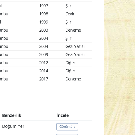
l
1997
Şiir
tanbul
1998
Çeviri
l
1999
Şiir
tanbul
2003
Deneme
tanbul
2004
Şiir
tanbul
2004
Gezi Yazısı
tanbul
2009
Gezi Yazısı
tanbul
2012
Diğer
tanbul
2014
Diğer
tanbul
2017
Deneme
Benzerlik
İncele
Doğum Yeri
Görüntüle