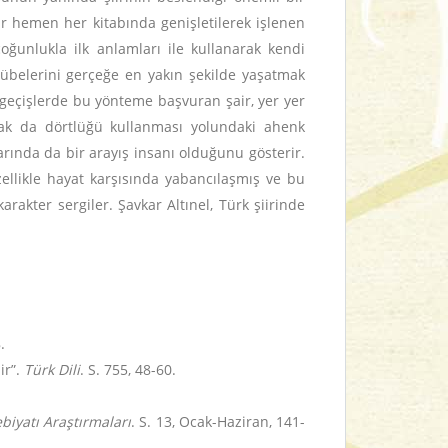
ar hemen her kitabında genişletilerek işlenen
çoğunlukla ilk anlamları ile kullanarak kendi
rübelerini gerçeğe en yakın şekilde yaşatmak
i geçişlerde bu yönteme başvuran şair, yer yer
arak da dörtlüğü kullanması yolundaki ahenk
larında da bir arayış insanı olduğunu gösterir.
özellikle hayat karşısında yabancılaşmış ve bu
rakter sergiler. Şavkar Altınel, Türk şiirinde
.
ir”.
Türk Dili
. S. 755, 48-60.
biyatı Araştırmaları
. S. 13, Ocak-Haziran, 141-