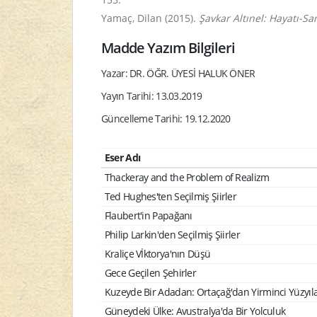
Yamaç, Dilan (2015).
Şavkar Altınel: Hayatı-San
Madde Yazım Bilgileri
Yazar: DR. ÖĞR. ÜYESİ HALUK ÖNER
Yayın Tarihi: 13.03.2019
Güncelleme Tarihi: 19.12.2020
Eser Adı
Thackeray and the Problem of Realizm
Ted Hughes'ten Seçilmiş Şiirler
Flaubert'in Papağanı
Philip Larkin'den Seçilmiş Şiirler
Kraliçe Vİktorya'nın Düşü
Gece Geçilen Şehirler
Kuzeyde Bir Adadan: Ortaçağ'dan Yirminci Yüzyıla Ell
Güneydeki Ülke: Avustralya'da Bir Yolculuk