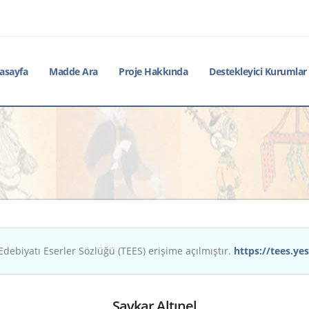
asayfa
Madde Ara
Proje Hakkında
Destekleyici Kurumlar
Edebiyatı Eserler Sözlüğü (TEES) erişime açılmıştır.
https://tees.yes
Şavkar Altınel