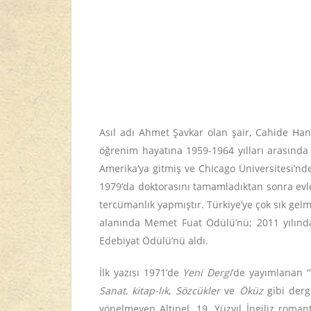
Asıl adı Ahmet Şavkar olan şair, Cahide Han
öğrenim hayatına 1959-1964 yılları arasında 
Amerika’ya gitmiş ve Chicago Üniversitesi’nde
1979’da doktorasını tamamladıktan sonra evle
tercümanlık yapmıştır. Türkiye’ye çok sık ge
alanında Memet Fuat Ödülü’nü; 2011 yılında 
Edebiyat Ödülü’nü aldı.
İlk yazısı 1971’de
Yeni Dergi
’de yayımlanan “T
Sanat
,
kitap-lık
,
Sözcükler
ve
Öküz
gibi derg
yönelmeyen Altınel, 19. Yüzyıl İngiliz roman