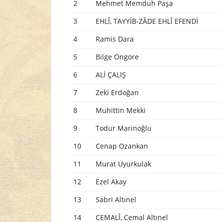
2
Mehmet Memduh Paşa
3
EHLÎ, TAYYİB-ZÂDE EHLÎ EFENDİ
4
Ramis Dara
5
Bilge Öngöre
6
ALİ ÇALIŞ
7
Zeki Erdoğan
8
Muhittin Mekki
9
Todur Marinoğlu
10
Cenap Ozankan
11
Murat Uyurkulak
12
Ezel Akay
13
Sabri Altınel
14
CEMALÎ, Cemal Altınel