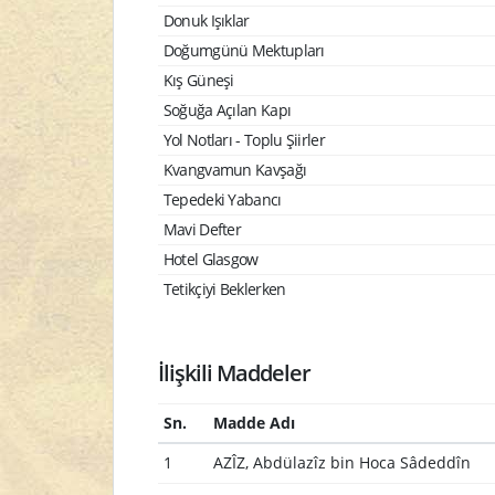
Donuk Işıklar
Doğumgünü Mektupları
Kış Güneşi
Soğuğa Açılan Kapı
Yol Notları - Toplu Şiirler
Kvangvamun Kavşağı
Tepedeki Yabancı
Mavi Defter
Hotel Glasgow
Tetikçiyi Beklerken
İlişkili Maddeler
Sn.
Madde Adı
1
AZÎZ, Abdülazîz bin Hoca Sâdeddîn