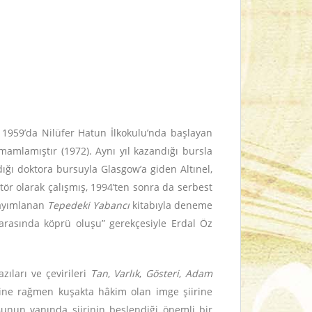
 1959’da Nilüfer Hatun İlkokulu’nda başlayan
mamlamıştır (1972). Aynı yıl kazandığı bursla
dığı doktora bursuyla Glasgow’a giden Altınel,
ör olarak çalışmış, 1994’ten sonra da serbest
yayımlanan
Tepedeki Yabancı
kitabıyla deneme
 arasında köprü oluşu” gerekçesiyle Erdal Öz
azıları ve çevirileri
Tan
,
Varlık
,
Gösteri
,
Adam
esine rağmen kuşakta hâkim olan imge şiirine
 Bunun yanında şiirinin beslendiği önemli bir