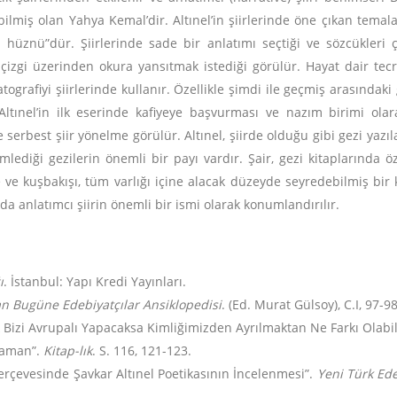
bilmiş olan Yahya Kemal’dir. Altınel’in şiirlerinde öne çıkan temal
şin hüznü”dür. Şiirlerinde sade bir anlatımı seçtiği ve sözcükleri 
 çizgi üzerinden okura yansıtmak istediği görülür. Hayat dair tec
ografiyi şiirlerinde kullanır. Özellikle şimdi ile geçmiş arasındak
Altınel’in ilk eserinde kafiyeye başvurması ve nazım birimi ol
 serbest şiir yönelme görülür. Altınel, şiirde olduğu gibi gezi yazı
mlediği gezilerin önemli bir payı vardır. Şair, gezi kitaplarında 
ve kuşbakışı, tüm varlığı içine alacak düzeyde seyredebilmiş bir ka
da anlatımcı şiirin önemli bir ismi olarak konumlandırılır.
ı
. İstanbul: Yapı Kredi Yayınları.
an Bugüne Edebiyatçılar Ansiklopedisi
. (Ed. Murat Gülsoy), C.I, 97-98
Bizi Avrupalı Yapacaksa Kimliğimizden Ayrılmaktan Ne Farkı Olabil
 Zaman”.
Kitap-lık
. S. 116, 121-123.
Çerçevesinde Şavkar Altınel Poetikasının İncelenmesi”.
Yeni Türk Ede