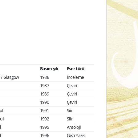
Basım yılı
Eser türü
 / Glasgow
1986
İnceleme
1987
Çeviri
1989
Çeviri
1990
Çeviri
bul
1991
Şiir
bul
1992
Şiir
l
1995
Antoloji
l
1996
Gezi Yazısı