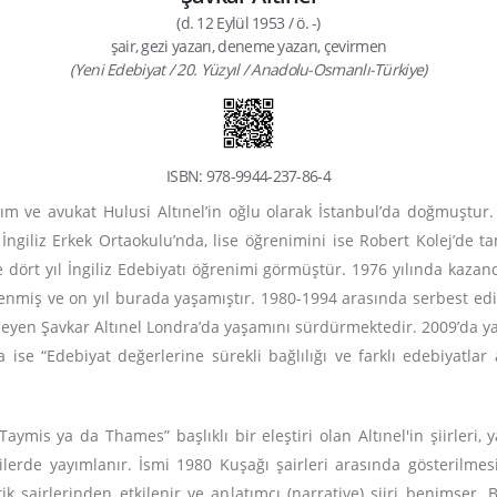
(d. 12 Eylül 1953 / ö. -)
şair, gezi yazarı, deneme yazarı, çevirmen
(Yeni Edebiyat / 20. Yüzyıl / Anadolu-Osmanlı-Türkiye)
ISBN: 978-9944-237-86-4
ım ve avukat Hulusi Altınel’in oğlu olarak İstanbul’da doğmuştur.
İngiliz Erkek Ortaokulu’nda, lise öğrenimini ise Robert Kolej’de ta
 dört yıl İngiliz Edebiyatı öğrenimi görmüştür. 1976 yılında kazan
nmiş ve on yıl burada yaşamıştır. 1980-1994 arasında serbest edit
lmeyen Şavkar Altınel Londra’da yaşamını sürdürmektedir. 2009’da 
ise “Edebiyat değerlerine sürekli bağlılığı ve farklı edebiyatlar
aymis ya da Thames” başlıklı bir eleştiri olan Altınel'in şiirleri, y
ilerde yayımlanır. İsmi 1980 Kuşağı şairleri arasında gösterilm
tik şairlerinden etkilenir ve anlatımcı (narrative) şiiri benimser.