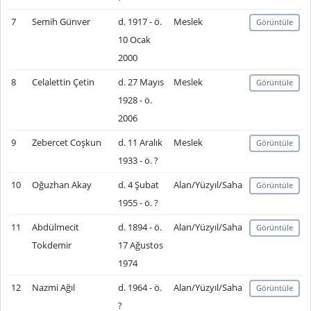
7
Semih Günver
d. 1917 - ö.
Meslek
Görüntüle
10 Ocak
2000
8
Celalettin Çetin
d. 27 Mayıs
Meslek
Görüntüle
1928 - ö.
2006
9
Zebercet Coşkun
d. 11 Aralık
Meslek
Görüntüle
1933 - ö. ?
10
Oğuzhan Akay
d. 4 Şubat
Alan/Yüzyıl/Saha
Görüntüle
1955 - ö. ?
11
Abdülmecit
d. 1894 - ö.
Alan/Yüzyıl/Saha
Görüntüle
Tokdemir
17 Ağustos
1974
12
Nazmi Ağıl
d. 1964 - ö.
Alan/Yüzyıl/Saha
Görüntüle
?