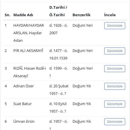
D.Tarihi /
Sn.
Madde Adı
Ö.Tarihi
Benzerlik
İncele
1
HAYDAR/HAYDAR
d. 1926 - ö.
Doğum Yeri
Görüntüle
ARSLAN, Haydar
2007
Aslan
2
PİR ALİ AKSARAYÎ
d. 1477 - ö.
Doğum Yeri
Görüntüle
16.01.1539
3
RIZÂÎ, Hasan Rızâî-i
d. 1599 - ö.
Doğum Yeri
Görüntüle
Aksarayî
?
4
Adnan Özer
d. 20 Şubat
Doğum Yılı
Görüntüle
1957 - ö. ?
5
Suat Batur
d. 10 Eylül
Doğum Yılı
Görüntüle
1957 - ö. ?
6
Ümran Ersin
d. 1957 - ö.
Doğum Yılı
Görüntüle
?