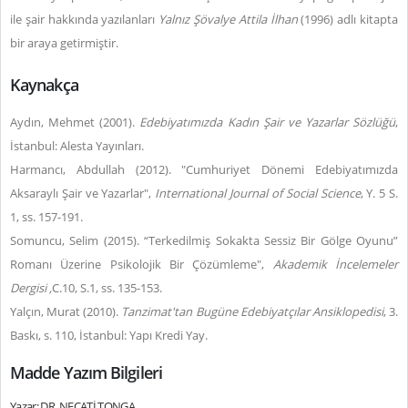
ile şair hakkında yazılanları
Yalnız Şövalye Attila İlhan
(1996) adlı kitapta
bir araya getirmiştir.
Kaynakça
Aydın, Mehmet (2001).
Edebiyatımızda Kadın Şair ve Yazarlar Sözlüğü
,
İstanbul: Alesta Yayınları.
Harmancı, Abdullah (2012). "Cumhuriyet Dönemi Edebiyatımızda
Aksaraylı Şair ve Yazarlar",
International Journal of Social Science
, Y. 5 S.
1, ss. 157-191.
Somuncu, Selim (2015). “Terkedilmiş Sokakta Sessiz Bir Gölge Oyunu”
Romanı Üzerine Psikolojik Bir Çözümleme",
Akademik İncelemeler
Dergisi ,
C.10, S.1, ss. 135-153.
Yalçın, Murat (2010).
Tanzimat'tan Bugüne Edebiyatçılar Ansiklopedisi
, 3.
Baskı, s. 110, İstanbul: Yapı Kredi Yay.
Madde Yazım Bilgileri
Yazar: DR. NECATİ TONGA