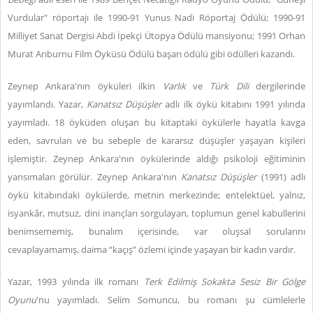
Vurdular" röportajı ile 1990-91 Yunus Nadi Röportaj Ödülü; 1990-91
Milliyet Sanat Dergisi Abdi İpekçi Ütopya Ödülü mansiyonu; 1991 Orhan
Murat Arıburnu Film Öyküsü Ödülü başarı ödülü gibi ödülleri kazandı.
Zeynep Ankara'nın öyküleri ilkin
Varlık
ve
Türk Dili
dergilerinde
yayımlandı. Yazar,
Kanatsız Düşüşler
adlı ilk öykü kitabını 1991 yılında
yayımladı. 18 öyküden oluşan bu kitaptaki öykülerle hayatla kavga
eden, savrulan ve bu sebeple de kararsız düşüşler yaşayan kişileri
işlemiştir. Zeynep Ankara'nın öykülerinde aldığı psikoloji eğitiminin
yansımaları görülür. Zeynep Ankara'nın
Kanatsız Düşüşler
(1991) adlı
öykü kitabındaki öykülerde, metnin merkezinde; entelektüel, yalnız,
isyankâr, mutsuz, dini inançları sorgulayan, toplumun genel kabullerini
benimsememiş, bunalım içerisinde, var oluşsal sorularını
cevaplayamamış, daima “kaçış” özlemi içinde yaşayan bir kadın vardır.
Yazar, 1993 yılında ilk romanı
Terk Edilmiş Sokakta Sesiz Bir Gölge
Oyunu
'nu yayımladı. Selim Somuncu, bu romanı şu cümlelerle