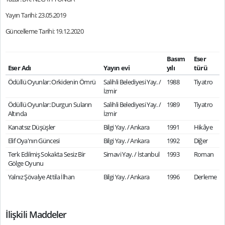
Yayın Tarihi: 23.05.2019
Güncelleme Tarihi: 19.12.2020
Basım
Eser
Eser Adı
Yayın evi
yılı
türü
Ödüllü Oyunlar: Orkidenin Ömrü
Salihli Belediyesi Yay. /
1988
Tiyatro
İzmir
Ödüllü Oyunlar: Durgun Suların
Salihli Belediyesi Yay. /
1989
Tiyatro
Altında
İzmir
Kanatsız Düşüşler
Bilgi Yay. / Ankara
1991
Hikâye
Elif Oya'nın Güncesi
Bilgi Yay. / Ankara
1992
Diğer
Terk Edilmiş Sokakta Sesiz Bir
Simavi Yay. / İstanbul
1993
Roman
Gölge Oyunu
Yalnız Şövalye Attila İlhan
Bilgi Yay. / Ankara
1996
Derleme
İlişkili Maddeler