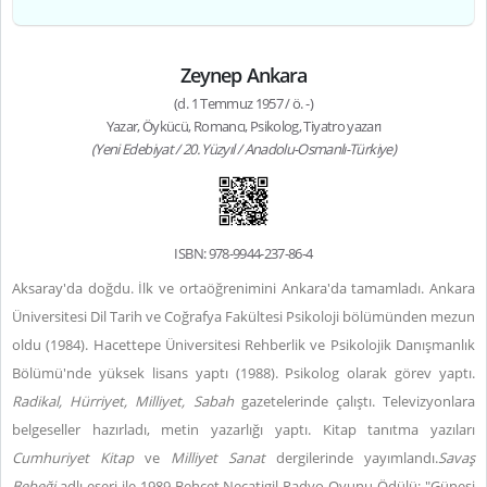
Zeynep Ankara
(d. 1 Temmuz 1957 / ö. -)
Yazar, Öykücü, Romancı, Psikolog, Tiyatro yazarı
(Yeni Edebiyat / 20. Yüzyıl / Anadolu-Osmanlı-Türkiye)
ISBN: 978-9944-237-86-4
Aksaray'da doğdu. İlk ve ortaöğrenimini Ankara'da tamamladı. Ankara
Üniversitesi Dil Tarih ve Coğrafya Fakültesi Psikoloji bölümünden mezun
oldu (1984). Hacettepe Üniversitesi Rehberlik ve Psikolojik Danışmanlık
Bölümü'nde yüksek lisans yaptı (1988). Psikolog olarak görev yaptı.
Radikal, Hürriyet, Milliyet, Sabah
gazetelerinde çalıştı. Televizyonlara
belgeseller hazırladı, metin yazarlığı yaptı. Kitap tanıtma yazıları
Cumhuriyet Kitap
ve
Milliyet Sanat
dergilerinde yayımlandı.
Savaş
Bebeği
adlı eseri ile 1989 Behçet Necatigil Radyo Oyunu Ödülü; "Güneşi