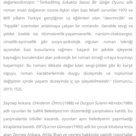
değerlendirmiştir: "
Terkedilmiş Sokakta Sessiz Bir Gölge Oyunu
adlı
roman insan doğasının özüne ilişkin olan bazı felsefi sorunları 1970 ve
80’li yılların Türkiye gençliğinin uç eğilimleri olan “devrimcilik” ve
“hippilik” üzerinden anlatmaya çalışan bir romandır. Genelde sevgi ve
şiddet özelde ise ölümseverlik-yaşamseverlik, narsizm-ötekisevgisi,
cinsellik-eşcinsellik gibi sosyo-psikolojik olguları -roman tekniği
açısından bazı kusurlarına rağmen- başarılı bir şekilde işleyerek
kaynağını bunalımdan alan psikolojik bir roman örneği ortaya koymayı
başarmıştır. Bu romanı dikkate değer kılan sevgi-şiddet gibi iki karşıt
olguyu, roman karakterlerinde duygu düzeyinde ve toplumsal
değişimin içinde yaşantı düzeyinde iç içe işleyebilmesidir." (Somuncu,
2015: 152).
Zeynep Ankara,
Orkidenin Ömrü
(1988) ve
Durgun Suların Altında
(1989)
adlı oyunları ile Salihli Belediyesi'nin düzenlediği yarışmalara katıldı, bu
yarışmalarda ödüller kazandı, oyunları aynı belediyenin yayımladığı
kitaplarda basıldı.
Elif Oya'nın Güncesi
(1992) adlı bir çocuk kitabına imza
atan Zeynep Ankara, Attila İlhan ve çevresi hakkında yaptığı röportajlar