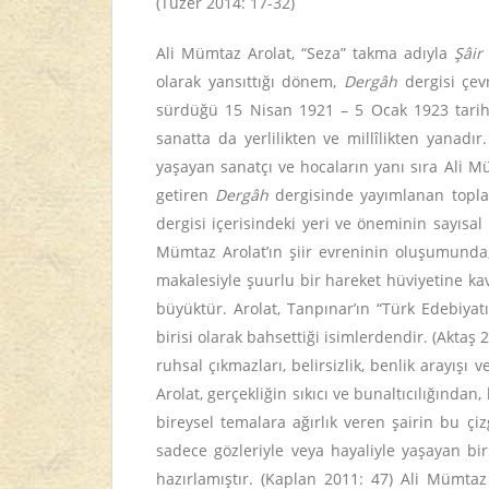
(Tüzer 2014: 17-32)
Ali Mümtaz Arolat, “Seza” takma adıyla
Şâir
olarak yansıttığı dönem,
Dergâh
dergisi çev
sürdüğü 15 Nisan 1921 – 5 Ocak 1923 tarihle
sanatta da yerlilikten ve millîlikten yana
yaşayan sanatçı ve hocaların yanı sıra Ali M
getiren
Dergâh
dergisinde yayımlanan toplam 
dergisi içerisindeki yeri ve öneminin sayısal 
Mümtaz Arolat’ın şiir evreninin oluşumunda,
makalesiyle şuurlu bir hareket hüviyetine ka
büyüktür. Arolat, Tanpınar’ın “Türk Edebiyat
birisi olarak bahsettiği isimlerdendir. (Aktaş
ruhsal çıkmazları, belirsizlik, benlik arayışı
Arolat, gerçekliğin sıkıcı ve bunaltıcılığınd
bireysel temalara ağırlık veren şairin bu çiz
sadece gözleriyle veya hayaliyle yaşayan bi
hazırlamıştır. (Kaplan 2011: 47) Ali Mümt