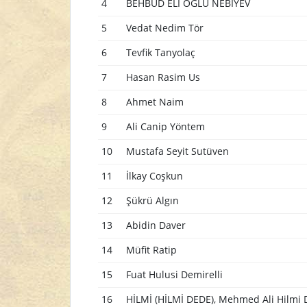
4
BEHBUD ELİ OĞLU NEBİYEV
5
Vedat Nedim Tör
6
Tevfik Tanyolaç
7
Hasan Rasim Us
8
Ahmet Naim
9
Ali Canip Yöntem
10
Mustafa Seyit Sutüven
11
İlkay Coşkun
12
Şükrü Algın
13
Abidin Daver
14
Müfit Ratip
15
Fuat Hulusi Demirelli
16
HİLMİ (HİLMİ DEDE), Mehmed Ali Hilmi