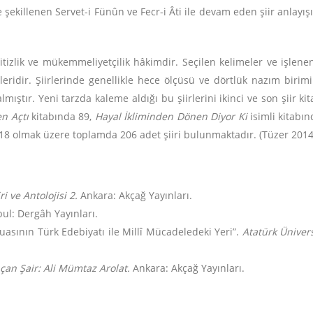
e şekillenen Servet-i Fünûn ve Fecr-i Âti ile devam eden şiir anlayış
titizlik ve mükemmeliyetçilik hâkimdir. Seçilen kelimeler ve işle
eleridir. Şiirlerinde genellikle hece ölçüsü ve dörtlük nazım birimi
ıştır. Yeni tarzda kaleme aldığı bu şiirlerini ikinci ve son şiir ki
n Açtı
kitabında 89,
Hayal İkliminden Dönen Diyor Ki
isimli kitabı
8 olmak üzere toplamda 206 adet şiiri bulunmaktadır. (Tüzer 2014
 ve Antolojisi 2.
Ankara: Akçağ Yayınları.
ul: Dergâh Yayınları.
asının Türk Edebiyatı ile Millî Mücadeledeki Yeri”.
Atatürk Ünivers
çan Şair: Ali Mümtaz Arolat.
Ankara: Akçağ Yayınları.