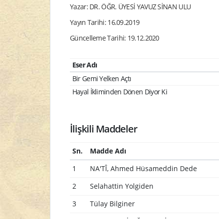
Yazar: DR. ÖĞR. ÜYESİ YAVUZ SİNAN ULU
Yayın Tarihi: 16.09.2019
Güncelleme Tarihi: 19.12.2020
Eser Adı
Bir Gemi Yelken Açtı
Hayal İkliminden Dönen Diyor Ki
İlişkili Maddeler
Sn.
Madde Adı
1
NA'TÎ, Ahmed Hüsameddin Dede
2
Selahattin Yolgiden
3
Tülay Bilginer