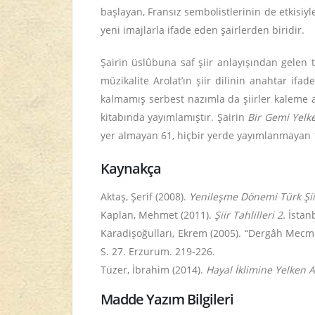
başlayan, Fransız sembolistlerinin de etkisiyl
yeni imajlarla ifade eden şairlerden biridir.
Şairin üslûbuna saf şiir anlayışından gelen 
müzikalite Arolat’ın şiir dilinin anahtar ifad
kalmamış serbest nazımla da şiirler kaleme alm
kitabında yayımlamıştır. Şairin
Bir Gemi Yelke
yer almayan 61, hiçbir yerde yayımlanmayan 1
Kaynakça
Aktaş, Şerif (2008).
Yenileşme Dönemi Türk Şiiri
Kaplan, Mehmet (2011).
Şiir Tahlilleri 2.
İstanb
Karadişoğulları, Ekrem (2005). “Dergâh Mecmu
S. 27. Erzurum. 219-226.
Tüzer, İbrahim (2014).
Hayal İklimine Yelken A
Madde Yazım Bilgileri