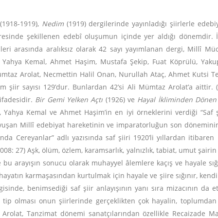
(1918-1919),
Nedim
(1919) dergilerinde yayınladığı şiirlerle edeb
resinde şekillenen edebî oluşumun içinde yer aldığı dönemdir. İş
ri arasında aralıksız olarak 42 sayı yayımlanan dergi, Millî Müc
dır. Yahya Kemal, Ahmet Haşim, Mustafa Şekip, Fuat Köprülü, Yaku
ümtaz Arolat, Necmettin Halil Onan, Nurullah Ataç, Ahmet Kutsi Te
şiir sayısı 129’dur. Bunlardan 42’si Ali Mümtaz Arolat’a aittir. 
ifadesidir.
Bir Gemi Yelken Açtı
(1926) ve
Hayal İkliminden Dönen 
 Yahya Kemal ve Ahmet Haşim’in en iyi örneklerini verdiği “Saf şi
vuşan Millî edebiyat hareketinin ve imparatorluğun son döneminin be
ında Cereyanlar” adlı yazısında saf şiiri 1920’li yıllardan itibare
 2008: 27) Aşk, ölüm, özlem, karamsarlık, yalnızlık, tabiat, umut şair
 ve bu arayışın sonucu olarak muhayyel âlemlere kaçış ve hayale sığ
an, hayatın karmaşasından kurtulmak için hayale ve şiire sığınır, ke
gisinde, benimsediği saf şiir anlayışının yanı sıra mizacının da et
r tip olması onun şiirlerinde gerçeklikten çok hayalin, toplumda
az Arolat, Tanzimat dönemi sanatçılarından özellikle Recaizade