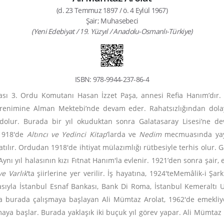
(d. 23 Temmuz 1897 / ö. 4 Eylül 1967)
Şair; Muhasebeci
(Yeni Edebiyat / 19. Yüzyıl / Anadolu-Osmanlı-Türkiye)
ISBN: 978-9944-237-86-4
ası 3. Ordu Komutanı Hasan İzzet Paşa, annesi Refia Hanım’dır.
renimine Alman Mektebi’nde devam eder. Rahatsızlığından dolay
dolur. Burada bir yıl okuduktan sonra Galatasaray Lisesi’ne de
i 1918'de
Altıncı ve Yedinci Kitap
’larda ve
Nedim
mecmuasında yayım
tılır. Ordudan 1918'de ihtiyat mülazımlığı rütbesiyle terhis olur. 
 Aynı yıl halasının kızı Fıtnat Hanım'la evlenir. 1921’den sonra şa
ve
Varlık
’ta şiirlerine yer verilir. İş hayatına, 1924'teMemâlik-i
asıyla İstanbul Esnaf Bankası, Bank Di Roma, İstanbul Kemeraltı U
'da burada çalışmaya başlayan Ali Mümtaz Arolat, 1962'de emekliye
 başlar. Burada yaklaşık iki buçuk yıl görev yapar. Ali Mümtaz Ar