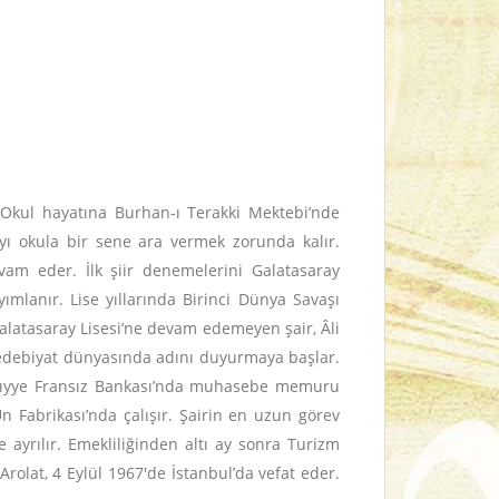
 Okul hayatına Burhan-ı Terakki Mektebi’nde
ı okula bir sene ara vermek zorunda kalır.
vam eder. İlk şiir denemelerini Galatasaray
lanır. Lise yıllarında Birinci Dünya Savaşı
Galatasaray Lisesi’ne devam edemeyen şair, Âli
ir, edebiyat dünyasında adını duyurmaya başlar.
 Şarkıyye Fransız Bankası’nda muhasebe memuru
n Fabrikası’nda çalışır. Şairin en uzun görev
 ayrılır. Emekliliğinden altı ay sonra Turizm
olat, 4 Eylül 1967'de İstanbul’da vefat eder.