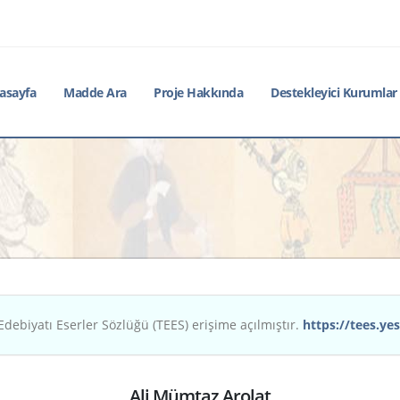
asayfa
Madde Ara
Proje Hakkında
Destekleyici Kurumlar
Edebiyatı Eserler Sözlüğü (TEES) erişime açılmıştır.
https://tees.yes
Ali Mümtaz Arolat