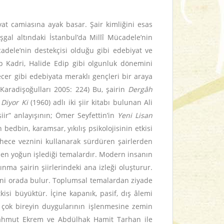
iyat camiasına ayak basar. Şair kimliğini esas
gal altındaki İstanbul’da Millî Mücadele’nin
adele’nin destekçisi olduğu gibi edebiyat ve
p Kadri, Halide Edip gibi olgunluk dönemini
cer gibi edebiyata meraklı gençleri bir araya
(Karadişoğulları 2005: 224) Bu, şairin
Dergâh
Diyor Ki
(1960) adlı iki şiir kitabı bulunan Ali
ir” anlayışının; Ömer Seyfettin’in
Yeni Lisan
dbin, karamsar, yıkılış psikolojisinin etkisi
n hece veznini kullanarak sürdüren şairlerden
in en yoğun işlediği temalardır. Modern insanın
ınma şairin şiirlerindeki ana izleği oluşturur.
ndini orada bulur. Toplumsal temalardan ziyade
kisi büyüktür. İçine kapanık, pasif, dış âlemi
n çok bireyin duygularının işlenmesine zemin
 Mahmut Ekrem ve Abdülhak Hamit Tarhan ile