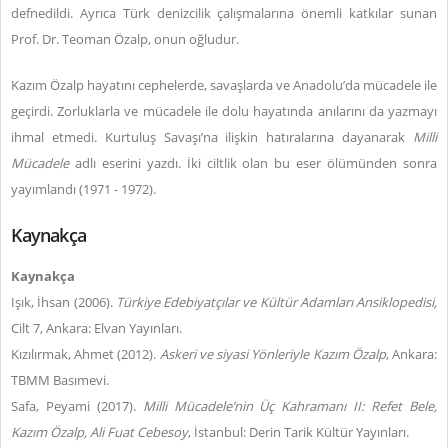
defnedildi. Ayrıca Türk denizcilik çalışmalarına önemli katkılar sunan
Prof. Dr. Teoman Özalp, onun oğludur.
Kazım Özalp hayatını cephelerde, savaşlarda ve Anadolu’da mücadele ile
geçirdi. Zorluklarla ve mücadele ile dolu hayatında anılarını da yazmayı
ihmal etmedi. Kurtuluş Savaşı’na ilişkin hatıralarına dayanarak
Milli
Mücadele
adlı eserini yazdı. İki ciltlik olan bu eser ölümünden sonra
yayımlandı (1971 - 1972).
Kaynakça
Kaynakça
Işık, İhsan (2006).
Türkiye Edebiyatçılar ve Kültür Adamları Ansiklopedisi,
Cilt 7, Ankara: Elvan Yayınları.
Kızılırmak, Ahmet (2012).
Askeri ve siyasi Yönleriyle Kazım Özalp
, Ankara:
TBMM Basımevi.
Safa, Peyami (2017).
Milli Mücadele’nin Üç Kahramanı II: Refet Bele,
Kazım Özalp, Ali Fuat Cebesoy
, İstanbul: Derin Tarik Kültür Yayınları.