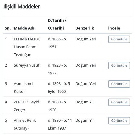
İlişkili Maddeler
D.Tarihi /
Sn.
Madde Adı
Ö.Tarihi
Benzerlik
İncele
1
FEHMÎ/TALİBÎ,
d. 1885 - ö.
Doğum Yeri
Görüntüle
Hasan Fehmi
1951
Tezdoğan
2
Süreyya Yusuf
d. 1923 - ö.
Doğum Yeri
Görüntüle
1977
3
Asım İsmet
d. 1898 - ö. 5
Doğum Yeri
Görüntüle
Kültür
Eylül 1960
4
ZERGER, Seyid
d. 1880 - ö.
Doğum Yılı
Görüntüle
Zerger
1920
5
Ahmet Refik
d. 1880 - ö. 11
Doğum Yılı
Görüntüle
(Altınay)
Ekim 1937