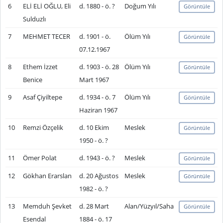
6
ELİ ELİ OĞLU, Eli
d. 1880 - ö. ?
Doğum Yılı
Görüntüle
Sulduzlı
7
MEHMET TECER
d. 1901 - ö.
Ölüm Yılı
Görüntüle
07.12.1967
8
Ethem İzzet
d. 1903 - ö. 28
Ölüm Yılı
Görüntüle
Benice
Mart 1967
9
Asaf Çiyiltepe
d. 1934 - ö. 7
Ölüm Yılı
Görüntüle
Haziran 1967
10
Remzi Özçelik
d. 10 Ekim
Meslek
Görüntüle
1950 - ö. ?
11
Ömer Polat
d. 1943 - ö. ?
Meslek
Görüntüle
12
Gökhan Erarslan
d. 20 Ağustos
Meslek
Görüntüle
1982 - ö. ?
13
Memduh Şevket
d. 28 Mart
Alan/Yüzyıl/Saha
Görüntüle
Esendal
1884 - ö. 17