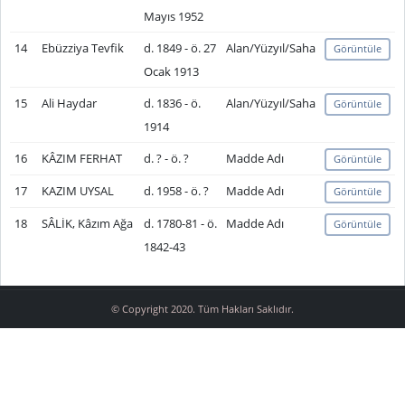
Mayıs 1952
14
Ebüzziya Tevfik
d. 1849 - ö. 27
Alan/Yüzyıl/Saha
Görüntüle
Ocak 1913
15
Ali Haydar
d. 1836 - ö.
Alan/Yüzyıl/Saha
Görüntüle
1914
16
KÂZIM FERHAT
d. ? - ö. ?
Madde Adı
Görüntüle
17
KAZIM UYSAL
d. 1958 - ö. ?
Madde Adı
Görüntüle
18
SÂLİK, Kâzım Ağa
d. 1780-81 - ö.
Madde Adı
Görüntüle
1842-43
© Copyright 2020. Tüm Hakları Saklıdır.