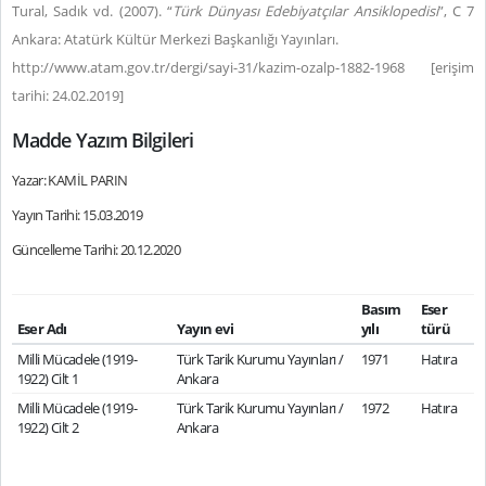
Tural, Sadık vd. (2007). “
Türk Dünyası Edebiyatçılar Ansiklopedisi
”, C 7
Ankara: Atatürk Kültür Merkezi Başkanlığı Yayınları.
http://www.atam.gov.tr/dergi/sayi-31/kazim-ozalp-1882-1968 [erişim
tarihi: 24.02.2019]
Madde Yazım Bilgileri
Yazar: KAMİL PARIN
Yayın Tarihi: 15.03.2019
Güncelleme Tarihi: 20.12.2020
Basım
Eser
Eser Adı
Yayın evi
yılı
türü
Milli Mücadele (1919-
Türk Tarik Kurumu Yayınları /
1971
Hatıra
1922) Cilt 1
Ankara
Milli Mücadele (1919-
Türk Tarik Kurumu Yayınları /
1972
Hatıra
1922) Cilt 2
Ankara