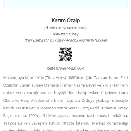
Kazım Özalp
(d. 1880 / ö. 6 Haziran 1967)
Anı yazarı, subay
(Yeni Edebiyat / 19. Yüzyıl / Anadolu-Osmanlı-Türkiye)
ISBN: 978-9944-237-86-4
Makedonya Köprülü’de (Titov Veles) 1880’de doğdu. Tam adı Kazım Fikri
Özalp’tır. Süvari subayı Manastırlı İsmail Nazmi Bey’in ve Yıldız Hanım’ın
dokuz erkek çocuğunun en büyüğüdür. Üsküp Askeri Rüştiyesi, Harp
Okulu ve Harp Akademisi’ni bitirdi. Üçüncü Orduya yüzbaşı rütbesiyle
katıldı. Meşrutiyet'in ilanından sonra Serez (Siroz) Redif Tümeni Kurmay
Başkanı oldu. 1909’da 31 Mart ayaklanmasının bastırılması harekâtına,
1912’de Balkan Savaşı’na katıldı. 1913’te İstanbul Merkez Komutanlığı
yardımcılığına getirildi. I. Dünya Savaşı'nın başlamasından sonra tümeni