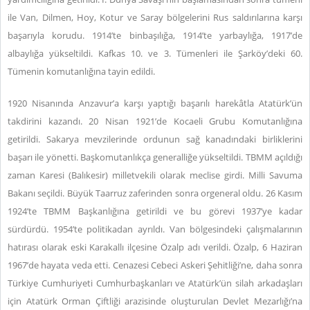
ile Van, Dilmen, Hoy, Kotur ve Saray bölgelerini Rus saldırılarına karşı
başarıyla korudu. 1914’te binbaşılığa, 1914’te yarbaylığa, 1917’de
albaylığa yükseltildi. Kafkas 10. ve 3. Tümenleri ile Şarköy’deki 60.
Tümenin komutanlığına tayin edildi.
1920 Nisanında Anzavur’a karşı yaptığı başarılı harekâtla Atatürk’ün
takdirini kazandı. 20 Nisan 1921’de Kocaeli Grubu Komutanlığına
getirildi. Sakarya mevzilerinde ordunun sağ kanadındaki birliklerini
başarı ile yönetti. Başkomutanlıkça generalliğe yükseltildi. TBMM açıldığı
zaman Karesi (Balıkesir) milletvekili olarak meclise girdi. Milli Savuma
Bakanı seçildi. Büyük Taarruz zaferinden sonra orgeneral oldu. 26 Kasım
1924’te TBMM Başkanlığına getirildi ve bu görevi 1937’ye kadar
sürdürdü. 1954’te politikadan ayrıldı. Van bölgesindeki çalışmalarının
hatırası olarak eski Karakallı ilçesine Özalp adı verildi. Özalp, 6 Haziran
1967’de hayata veda etti. Cenazesi Cebeci Askeri Şehitliği’ne, daha sonra
Türkiye Cumhuriyeti Cumhurbaşkanları ve Atatürk’ün silah arkadaşları
için Atatürk Orman Çiftliği arazisinde oluşturulan Devlet Mezarlığı’na