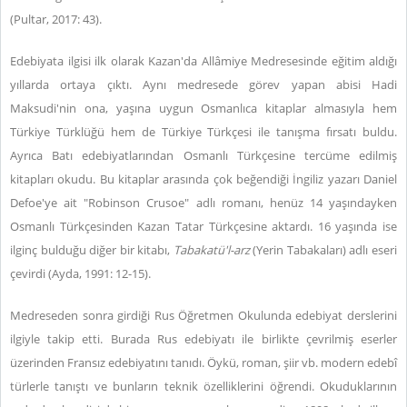
(Pultar, 2017: 43).
Edebiyata ilgisi ilk olarak Kazan'da Allâmiye Medresesinde eğitim aldığı
yıllarda ortaya çıktı. Aynı medresede görev yapan abisi Hadi
Maksudi'nin ona, yaşına uygun Osmanlıca kitaplar almasıyla hem
Türkiye Türklüğü hem de Türkiye Türkçesi ile tanışma fırsatı buldu.
Ayrıca Batı edebiyatlarından Osmanlı Türkçesine tercüme edilmiş
kitapları okudu. Bu kitaplar arasında çok beğendiği İngiliz yazarı Daniel
Defoe'ye ait "Robinson Crusoe" adlı romanı, henüz 14 yaşındayken
Osmanlı Türkçesinden Kazan Tatar Türkçesine aktardı. 16 yaşında ise
ilginç bulduğu diğer bir kitabı,
Tabakatü'l-arz
(Yerin Tabakaları) adlı eseri
çevirdi (Ayda, 1991: 12-15).
Medreseden sonra girdiği Rus Öğretmen Okulunda edebiyat derslerini
ilgiyle takip etti. Burada Rus edebiyatı ile birlikte çevrilmiş eserler
üzerinden Fransız edebiyatını tanıdı. Öykü, roman, şiir vb. modern edebî
türlerle tanıştı ve bunların teknik özelliklerini öğrendi. Okuduklarının