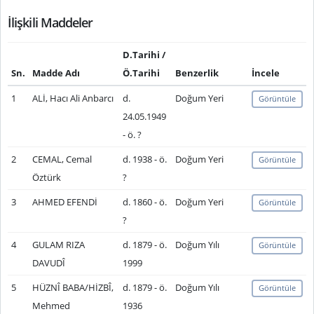
İlişkili Maddeler
D.Tarihi /
Sn.
Madde Adı
Ö.Tarihi
Benzerlik
İncele
1
ALİ, Hacı Ali Anbarcı
d.
Doğum Yeri
Görüntüle
24.05.1949
- ö. ?
2
CEMAL, Cemal
d. 1938 - ö.
Doğum Yeri
Görüntüle
Öztürk
?
3
AHMED EFENDİ
d. 1860 - ö.
Doğum Yeri
Görüntüle
?
4
GULAM RIZA
d. 1879 - ö.
Doğum Yılı
Görüntüle
DAVUDÎ
1999
5
HÜZNÎ BABA/HİZBÎ,
d. 1879 - ö.
Doğum Yılı
Görüntüle
Mehmed
1936