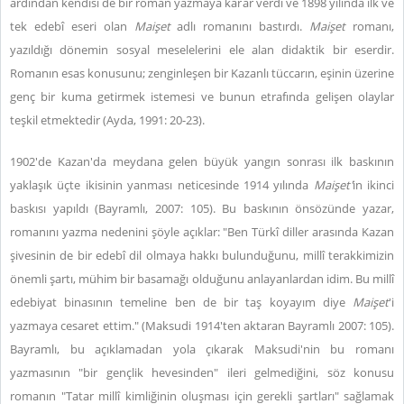
ardından kendisi de bir roman yazmaya karar verdi ve 1898 yılında ilk ve
tek edebî eseri olan
Maişet
adlı romanını bastırdı.
Maişet
romanı,
yazıldığı dönemin sosyal meselelerini ele alan didaktik bir eserdir.
Romanın esas konusunu; zenginleşen bir Kazanlı tüccarın, eşinin üzerine
genç bir kuma getirmek istemesi ve bunun etrafında gelişen olaylar
teşkil etmektedir (Ayda, 1991: 20-23).
1902'de Kazan'da meydana gelen büyük yangın sonrası ilk baskının
yaklaşık üçte ikisinin yanması neticesinde 1914 yılında
Maişet'
in ikinci
baskısı yapıldı (Bayramlı, 2007: 105). Bu baskının önsözünde yazar,
romanını yazma nedenini şöyle açıklar: "Ben Türkî diller arasında Kazan
şivesinin de bir edebî dil olmaya hakkı bulunduğunu, millî terakkimizin
önemli şartı, mühim bir basamağı olduğunu anlayanlardan idim. Bu millî
edebiyat binasının temeline ben de bir taş koyayım diye
Maişet
'i
yazmaya cesaret ettim." (Maksudi 1914'ten aktaran Bayramlı 2007: 105).
Bayramlı, bu açıklamadan yola çıkarak Maksudi'nin bu romanı
yazmasının "bir gençlik hevesinden" ileri gelmediğini, söz konusu
romanın "Tatar millî kimliğinin oluşması için gerekli şartları" sağlamak