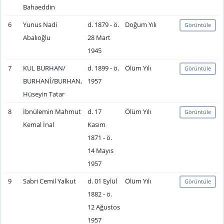
Bahaeddin
6
Yunus Nadi
d. 1879 - ö.
Doğum Yılı
Görüntüle
Abalıoğlu
28 Mart
1945
7
KUL BURHAN/
d. 1899 - ö.
Ölüm Yılı
Görüntüle
BURHANÎ/BURHAN,
1957
Hüseyin Tatar
8
İbnülemin Mahmut
d. 17
Ölüm Yılı
Görüntüle
Kemal İnal
Kasım
1871 - ö.
14 Mayıs
1957
9
Sabri Cemil Yalkut
d. 01 Eylül
Ölüm Yılı
Görüntüle
1882 - ö.
12 Ağustos
1957