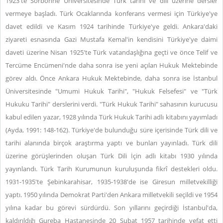
1923'te Sorbonne Üniversitesinde Türk tarihi ve dili üzerine dersler
vermeye başladı. Türk Ocaklarında konferans vermesi için Türkiye'ye
davet edildi ve Kasım 1924 tarihinde Türkiye'ye geldi. Ankara'daki
ziyareti esnasında Gazi Mustafa Kemal'in kendisini Türkiye'ye daimi
daveti üzerine Nisan 1925'te Türk vatandaşlığına geçti ve önce Telif ve
Tercüme Encümeni'nde daha sonra ise yeni açılan Hukuk Mektebinde
görev aldı. Önce Ankara Hukuk Mektebinde, daha sonra ise İstanbul
Üniversitesinde "Umumi Hukuk Tarihi", "Hukuk Felsefesi" ve "Türk
Hukuku Tarihi" derslerini verdi. "Türk Hukuk Tarihi" sahasının kurucusu
kabul edilen yazar, 1928 yılında Türk Hukuk Tarihi adlı kitabını yayımladı
(Ayda, 1991: 148-162). Türkiye'de bulunduğu süre içerisinde Türk dili ve
tarihi alanında birçok araştırma yaptı ve bunları yayınladı. Türk dili
üzerine görüşlerinden oluşan Türk Dili İçin adlı kitabı 1930 yılında
yayınlandı. Türk Tarih Kurumunun kuruluşunda fikrî destekleri oldu.
1931-1935'te Şebinkarahisar, 1935-1938'de ise Giresun milletvekilliği
yaptı. 1950 yılında Demokrat Parti'den Ankara milletvekili seçildi ve 1954
yılına kadar bu görevi sürdürdü. Son yıllarını geçirdiği İstanbul'da,
kaldırıldığı Gureba Hastanesinde 20 Şubat 1957 tarihinde vefat etti