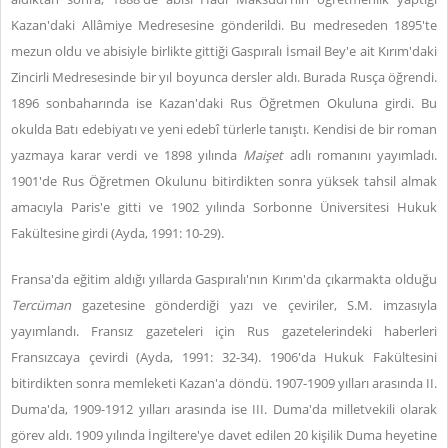
Kazan'daki Allâmiye Medresesine gönderildi. Bu medreseden 1895'te
mezun oldu ve abisiyle birlikte gittiği Gaspıralı İsmail Bey'e ait Kırım'daki
Zincirli Medresesinde bir yıl boyunca dersler aldı. Burada Rusça öğrendi.
1896 sonbaharında ise Kazan'daki Rus Öğretmen Okuluna girdi. Bu
okulda Batı edebiyatı ve yeni edebî türlerle tanıştı. Kendisi de bir roman
yazmaya karar verdi ve 1898 yılında
Maişet
adlı romanını yayımladı.
1901'de Rus Öğretmen Okulunu bitirdikten sonra yüksek tahsil almak
amacıyla Paris'e gitti ve 1902 yılında Sorbonne Üniversitesi Hukuk
Fakültesine girdi (Ayda, 1991: 10-29).
Fransa'da eğitim aldığı yıllarda Gaspıralı'nın Kırım'da çıkarmakta olduğu
Tercüman
gazetesine gönderdiği yazı ve çeviriler, S.M. imzasıyla
yayımlandı. Fransız gazeteleri için Rus gazetelerindeki haberleri
Fransızcaya çevirdi (Ayda, 1991: 32-34). 1906'da Hukuk Fakültesini
bitirdikten sonra memleketi Kazan'a döndü. 1907-1909 yılları arasında II.
Duma'da, 1909-1912 yılları arasında ise III. Duma'da milletvekili olarak
görev aldı. 1909 yılında İngiltere'ye davet edilen 20 kişilik Duma heyetine