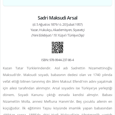
Sadri Maksudi Arsal
(d. 5 Ağustos 1879 / ö. 20 Şubat 1957)
Yazar, Hukukçu, Akademisyen, Siyasetçi
(Yeni Edebiyat / 19. Yüzyıl / Türkiye Dışı)
ISBN: 978-9944-237-86-4
Kazan Tatar Türklerindendir. Asıl adı Sadrettin Nizamettinoğlu
Maksudi'dir. Maksudi soyadı, babasının dedesi olan ve 1740 yılında
vefat ettiği bilinen tanınmış din âlimi Maksut Efendi'nin adını yaşatmak
için ailesi tarafından alınmıştır. Arsal soyadını ise Türkiye'ye yerleştiği
dönem, Soyadı Kanunu çıktığı esnada kendisi almıştır. Babası
Nizamettin Molla, annesi Meftuna Hanım'dır. Beş çocuklu ailenin en
küçüğüdür. İlk eğitimini Taşsu köyünde imamlık yapan babasından
aldıktan sonra, 1888'de abisi Hadi Maksudi'nin öğretmenlik yaptığı