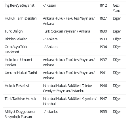
İngiltere'ye Seyahat
- / Kazan
1912
Gezi
Yazısı
Hukuk Tarihi Dersleri
Ankara Hukuk Fakültesi Yayınları /
1927
Diğer
Ankara
Türk Dili İçin
Türk Ocakları Yayınları / Ankara
1930
Diğer
İskitler-Sakalar
- / Ankara
1933
Diğer
Orta Asya Türk
- / Ankara
1934
Diğer
Devletleri
Hukukun Umumi
Ankara Hukuk Fakültesi Yayınları /
1937
Diğer
Esasları
Ankara
Umumi Hukuk Tarihi
Ankara Hukuk Fakültesi Yayınları /
1941
Diğer
Ankara
Hukuk Felsefesi
İstanbul Hukuk Fakültesi Talebe
1946
Diğer
Cemiyeti Yayınları / İstanbul
Türk Tarihi ve Hukuk
İstanbul Hukuk Fakültesi Yayınları /
1947
Diğer
İstanbul
Milliyet Duygusunun
- / İstanbul
1955
Diğer
Sosyolojik Esasları