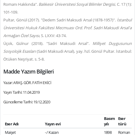
Romanı Hakkında".
Balıkesir Üniversitesi Sosyal Bilimler Dergisi
, C. 17 (1):
101-109.
Pultar, Gönül (2017). "Dedem Sadri Maksudi Arsal (1878-1957)".
İstanbul
Üniversitesi Hukuk Fakültesi Mecmuası Ord. Prof. Sadri Maksudi Arsal'a
Armağan Özel Sayısı
, S. LXXV: 43-74.
Üçok, Gülnur (2018). "Sadri Maksudi Arsal".
Milliyet Duygusunun
Sosyolojik Esasları
(Sadri Maksudi Arsal), yay. hzl. Gönül Pultar. İstanbul:
Ötüken Neşriyat. s. 5-8.
Madde Yazım Bilgileri
Yazar: ARAŞ. GÖR. FATİH EKİCİ
Yayın Tarihi: 11.04.2019
Güncelleme Tarihi: 19.12.2020
Basım
Eser
Eser Adı
Yayın evi
yılı
türü
Maişet
- / Kazan
1898
Roman