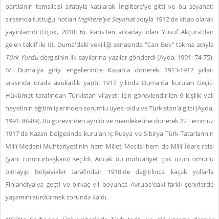
partisinin temsilcisi sıfatıyla katılarak İngiltere'ye gitti ve bu seyahati
sırasında tuttuğu notları
İngiltere'ye Seyahat
adıyla 1912'de kitap olarak
yayınlamdı (Üçok, 2018: 6). Paris'ten arkadaşı olan Yusuf Akçura'dan
gelen teklif ile III. Duma'daki vekilliği esnasında "Can Bek" takma adıyla
Türk Yurdu
dergisinin ilk sayılarına yazılar gönderdi (Ayda, 1991: 74-75).
IV. Duma'ya girişi engellenince Kazan'a dönerek 1913-1917 yılları
arasında orada avukatlık yaptı. 1917 yılında Duma'da kurulan Geçici
Hükûmet tarafından Türkistan vilayeti için görevlendirilen 9 kişilik vali
heyetinin eğitim işlerinden sorumlu üyesi oldu ve Türkistan'a gitti (Ayda,
1991: 88-89). Bu görevinden ayrıldı ve memleketine dönerek 22 Temmuz
1917'de Kazan bölgesinde kurulan İç Rusya ve Sibirya Türk-Tatarlarının
Millî-Medeni Muhtariyeti'nin hem Millet Meclisi hem de Millî İdare reisi
(yani cumhurbaşkanı) seçildi. Ancak bu muhtariyet çok uzun ömürlü
olmayıp Bolşevikler tarafından 1918'de dağıtılınca kaçak yollarla
Finlandiya'ya geçti ve birkaç yıl boyunca Avrupa'daki farklı şehirlerde
yaşamını sürdürmek zorunda kaldı.