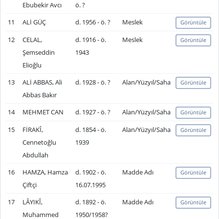
Ebubekir Avcı
ö. ?
11
ALİ GÜÇ
d. 1956 - ö. ?
Meslek
Görüntüle
12
CELAL,
d. 1916 - ö.
Meslek
Görüntüle
Şemseddin
1943
Elioğlu
13
ALİ ABBAS, Ali
d. 1928 - ö. ?
Alan/Yüzyıl/Saha
Görüntüle
Abbas Bakır
14
MEHMET CAN
d. 1927 - ö. ?
Alan/Yüzyıl/Saha
Görüntüle
15
FİRAKÎ,
d. 1854 - ö.
Alan/Yüzyıl/Saha
Görüntüle
Cennetoğlu
1939
Abdullah
16
HAMZA, Hamza
d. 1902 - ö.
Madde Adı
Görüntüle
Çiftçi
16.07.1995
17
LÂYIKÎ,
d. 1892 - ö.
Madde Adı
Görüntüle
Muhammed
1950/1958?