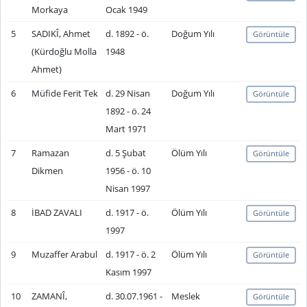
Morkaya
Ocak 1949
5
SADIKÎ, Ahmet
d. 1892 - ö.
Doğum Yılı
Görüntüle
(Kürdoğlu Molla
1948
Ahmet)
6
Müfide Ferit Tek
d. 29 Nisan
Doğum Yılı
Görüntüle
1892 - ö. 24
Mart 1971
7
Ramazan
d. 5 Şubat
Ölüm Yılı
Görüntüle
Dikmen
1956 - ö. 10
Nisan 1997
8
İBAD ZAVALI
d. 1917 - ö.
Ölüm Yılı
Görüntüle
1997
9
Muzaffer Arabul
d. 1917 - ö. 2
Ölüm Yılı
Görüntüle
Kasım 1997
10
ZAMANÎ,
d. 30.07.1961 -
Meslek
Görüntüle