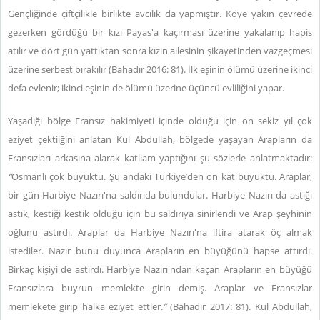
Gençliğinde çiftçilikle birlikte avcılık da yapmıştır. Köye yakın çevrede
gezerken gördüğü bir kızı Payas'a kaçırması üzerine yakalanıp hapis
atılır ve dört gün yattıktan sonra kızın ailesinin şikayetinden vazgeçmesi
üzerine serbest bırakılır (Bahadır 2016: 81). İlk eşinin ölümü üzerine ikinci
defa evlenir; ikinci eşinin de ölümü üzerine üçüncü evliliğini yapar.
Yaşadığı bölge Fransız hakimiyeti içinde olduğu için on sekiz yıl çok
eziyet çektiiğini anlatan Kul Abdullah, bölgede yaşayan Arapların da
Fransızları arkasına alarak katliam yaptığını şu sözlerle anlatmaktadır:
“
Osmanlı çok büyüktü. Şu andaki Türkiye’den on kat büyüktü. Araplar,
bir gün Harbiye Nazırı'na saldırıda bulundular. Harbiye Nazırı da astığı
astık, kestiği kestik olduğu için bu saldırıya sinirlendi ve Arap şeyhinin
oğlunu astırdı. Araplar da Harbiye Nazırı'na iftira atarak öç almak
istediler. Nazır bunu duyunca Arapların en büyüğünü hapse attırdı.
Birkaç kişiyi de astırdı. Harbiye Nazırı'ndan kaçan Arapların en büyüğü
Fransızlara buyrun memlekte girin demiş. Araplar ve Fransızlar
memlekete girip halka eziyet ettler.
”
(Bahadır 2017: 81). Kul Abdullah,