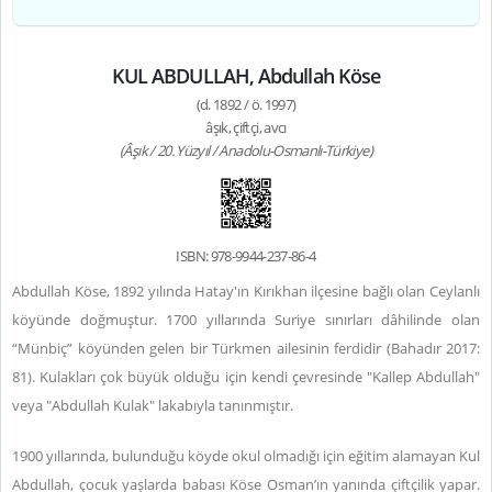
KUL ABDULLAH, Abdullah Köse
(d. 1892 / ö. 1997)
âşık, çiftçi, avcı
(Âşık / 20. Yüzyıl / Anadolu-Osmanlı-Türkiye)
ISBN: 978-9944-237-86-4
Abdullah Köse, 1892 yılında Hatay'ın Kırıkhan ilçesine bağlı olan Ceylanlı
köyünde doğmuştur. 1700 yıllarında Suriye sınırları dâhilinde olan
“Münbiç” köyünden gelen bir Türkmen ailesinin ferdidir (Bahadır 2017:
81). Kulakları çok büyük olduğu için kendi çevresinde "Kallep Abdullah"
veya "Abdullah Kulak" lakabıyla tanınmıştır.
1900 yıllarında, bulunduğu köyde okul olmadığı için eğitim alamayan Kul
Abdullah, çocuk yaşlarda babası Köse Osman’ın yanında çiftçilik yapar.