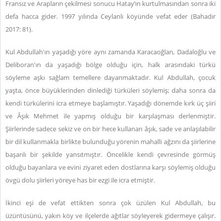
Fransız ve Arapların çekilmesi sonucu Hatay’ın kurtulmasından sonra iki
defa hacca gider. 1997 yılında Ceylanlı köyünde vefat eder (Bahadır
2017: 81).
Kul Abdullah'ın yaşadığı yöre aynı zamanda Karacaoğlan, Dadaloğlu ve
Deliboran'ın da yaşadığı bölge olduğu için, halk arasındaki türkü
söyleme aşkı sağlam temellere dayanmaktadır. Kul Abdullah, çocuk
yaşta, önce büyüklerinden dinlediği türküleri söylemiş; daha sonra da
kendi türkülerini icra etmeye başlamıştır. Yaşadığı dönemde kırk üç şiiri
ve Âşık Mehmet ile yapmış olduğu bir karşılaşması derlenmiştir.
Şiirlerinde sadece sekiz ve on bir hece kullanan âşık, sade ve anlaşılabilir
bir dil kullanmakla birlikte bulunduğu yörenin mahalli ağzını da şiirlerine
başarılı bir şekilde yansıtmıştır. Öncelikle kendi çevresinde görmüş
olduğu bayanlara ve evini ziyaret eden dostlarına karşı söylemiş olduğu
övgü dolu şiirleri yöreye has bir ezgi ile icra etmiştir.
İkinci eşi de vefat ettikten sonra çok üzülen Kul Abdullah, bu
üzüntüsünü, yakın köy ve ilçelerde ağıtlar söyleyerek gidermeye çalışır.