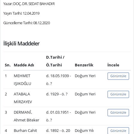
Yazar: DOÇ. DR. SEDAT BAHADIR
Yayın Tarihi: 12.04.2019
Güncelleme Tarihi: 08.12.2020
İlişkili Maddeler
D.Tarihi /
Sn.
Madde Adı
Ö.Tarihi
Benzerlik
İncele
1
MEHMET
d. 18.05.1939 -
Doğum Yeri
Görüntüle
IŞIKOĞLU
ö. ?
2
ATABALA
d. 1929 - ö. ?
Doğum Yeri
Görüntüle
MİRZAYEV
3
DERMANÎ,
d. 01.03.1951 -
Doğum Yeri
Görüntüle
Ahmet Biteker
ö. ?
4
Burhan Cahit
d. 1892 - ö. 20
Doğum Yılı
Görüntüle