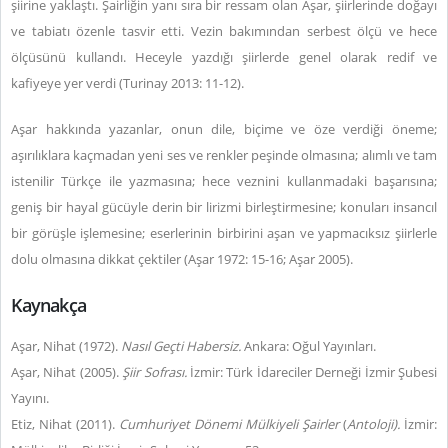
şiirine yaklaştı. Şairliğin yanı sıra bir ressam olan Aşar, şiirlerinde doğayı
ve tabiatı özenle tasvir etti. Vezin bakımından serbest ölçü ve hece
ölçüsünü kullandı. Heceyle yazdığı şiirlerde genel olarak redif ve
kafiyeye yer verdi (Turinay 2013: 11-12).
Aşar hakkında yazanlar, onun dile, biçime ve öze verdiği öneme;
aşırılıklara kaçmadan yeni ses ve renkler peşinde olmasına; alımlı ve tam
istenilir Türkçe ile yazmasına; hece veznini kullanmadaki başarısına;
geniş bir hayal gücüyle derin bir lirizmi birleştirmesine; konuları insancıl
bir görüşle işlemesine; eserlerinin birbirini aşan ve yapmacıksız şiirlerle
dolu olmasına dikkat çektiler (Aşar 1972: 15-16; Aşar 2005).
Kaynakça
Aşar, Nihat (1972).
Nasıl Geçti Habersiz.
Ankara: Oğul Yayınları.
Aşar, Nihat (2005).
Şiir Sofrası.
İzmir: Türk İdareciler Derneği İzmir Şubesi
Yayını.
Etiz, Nihat (2011).
Cumhuriyet Dönemi Mülkiyeli Şairler
(
Antoloji).
İzmir: