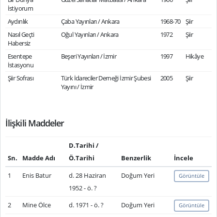
İstiyorum
Aydınlık
Çaba Yayınları / Ankara
1968-70
Şiir
Nasıl Geçti
Oğul Yayınları / Ankara
1972
Şiir
Habersiz
Esentepe
Beşeri Yayınları / İzmir
1997
Hikâye
İstasyonu
Şiir Sofrası
Türk İdareciler Derneği İzmir Şubesi
2005
Şiir
Yayını / İzmir
İlişkili Maddeler
D.Tarihi /
Sn.
Madde Adı
Ö.Tarihi
Benzerlik
İncele
1
Enis Batur
d. 28 Haziran
Doğum Yeri
Görüntüle
1952 - ö. ?
2
Mine Ölce
d. 1971 - ö. ?
Doğum Yeri
Görüntüle