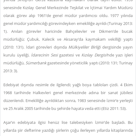
senesinde Kızılay Genel Merkezinde Teşkilat ve İçtimai Yardım Müdürü
olarak görev alıp 1961’de genel müdür yardımcısı oldu. 1977 yılında
genel müdür yardımcılığı görevindeyken emekliliğe ayrıldı (Turinay 2013:
1). Anılan görevler haricinde Bahçelievler ve Dikmen’de bucak
müdürlüğü; Çubuk, Kalecik ve Aksaray’da kaymakam vekilliği yaptı
(2010: 131). İdari görevleri dışında
Mülkiyeliler Birliği
dergisinde yayın
kurulu üyeliği,
İdarecinin Sesi
gazetesi ve
Kızılay Dergisi’
nde yazı işleri
müdürlüğü,
Sümerbank
gazetesinde yöneticilik yaptı (2010: 131; Turinay
2013: 3).
Edebiyat dışında resimle de ilgilendi; yağlı boya tabloları çizdi. 4 Ekim
1968 tarihinde Halkevleri genel merkezinde adına bir sanat jübilesi
düzenlendi. Emekliliğe ayrıldıktan sonra, 1983 senesinde İzmir’e yerleşti
ve 25 Aralık 2005 tarihinde bu şehirde hayata veda etti (Etiz 2011: 53).
Aşar’ın edebiyata ilgisi henüz lise talebesiyken İzmir’de başladı. Bu
yıllarda şiir defterine yazdığı şiirlerin çoğu ilerleyen yıllarda kitaplarında