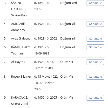
3
SÂKİNE
d. 1840 - ö.
Doğum Yeri
Görüntüle
HATUN,
1935?
Sakine Bacı
4
ADİL, Adil
d. 1928 - ö. ?
Doğum Yılı
Görüntüle
Ahmedov
5
Ayaz Gıylecev
d. 1928 - ö. 2002
Doğum Yılı
Görüntüle
6
KÂMİL, Halim
d. 1928 - ö.
Doğum Yılı
Görüntüle
Teoman
19.09.1982
7
Ali Baytok
d. 1928 - ö. 16
Ölüm Yılı
Görüntüle
Temmuz 2005
8
Recep Bilginer
d. 15 Mayıs 1922
Ölüm Yılı
Görüntüle
- ö. 17 Haziran
2005
9
KARACAKIZ,
d. 1959 - ö. 2005
Ölüm Yılı
Görüntüle
Selma Vural