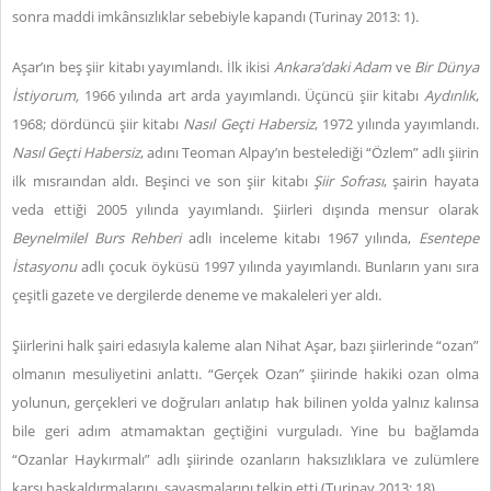
sonra maddi imkânsızlıklar sebebiyle kapandı (Turinay 2013: 1).
Aşar’ın beş şiir kitabı yayımlandı. İlk ikisi
Ankara’daki Adam
ve
Bir Dünya
İstiyorum,
1966 yılında art arda yayımlandı. Üçüncü şiir kitabı
Aydınlık
,
1968; dördüncü şiir kitabı
Nasıl Geçti Habersiz
, 1972 yılında yayımlandı.
Nasıl Geçti Habersiz
, adını Teoman Alpay’ın bestelediği “Özlem” adlı şiirin
ilk mısraından aldı. Beşinci ve son şiir kitabı
Şiir Sofrası
, şairin hayata
veda ettiği 2005 yılında yayımlandı. Şiirleri dışında mensur olarak
Beynelmilel Burs Rehberi
adlı inceleme kitabı 1967 yılında,
Esentepe
İstasyonu
adlı çocuk öyküsü 1997 yılında yayımlandı. Bunların yanı sıra
çeşitli gazete ve dergilerde deneme ve makaleleri yer aldı.
Şiirlerini halk şairi edasıyla kaleme alan Nihat Aşar, bazı şiirlerinde “ozan”
olmanın mesuliyetini anlattı. “Gerçek Ozan” şiirinde hakiki ozan olma
yolunun, gerçekleri ve doğruları anlatıp hak bilinen yolda yalnız kalınsa
bile geri adım atmamaktan geçtiğini vurguladı. Yine bu bağlamda
“Ozanlar Haykırmalı” adlı şiirinde ozanların haksızlıklara ve zulümlere
karşı başkaldırmalarını, savaşmalarını telkin etti (Turinay 2013: 18).