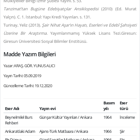
Mülkiyeliler Birliği İzmir Şubesi Yayını. s. 53.
Tanzimat’tan Bugüne Edebiyatçılar Ansiklopedisi
(2010) (Ed. Murat
Yalçın). C. 1. İstanbul: Yapı Kredi Yayınları. s. 131.
Turinay, Yeliz (2013).
Şair Nihat Aşar’ın Hayatı, Eserleri ve Edebî Şahsiyeti
Üzerine Bir Araştırma.
Yayımlanmamış Yüksek Lisans Tezi.Giresun:
Giresun Üniversitesi Sosyal Bilimler Enstitüsü.
Madde Yazım Bilgileri
Yazar: ARAŞ. GÖR. YUNUS ALICI
Yayın Tarihi: 05.09.2019
Güncelleme Tarihi: 19.12.2020
Basım
Eser
Eser Adı
Yayın evi
yılı
türü
Beynelmilel Burs
Günşar Kültür Yayınları / Ankara
1964
İnceleme
Rehberi
Ankara’daki Adam
Ajans-Türk Matbaası / Ankara
1966
Şiir
Bir Dünya
Güzel Sanatlar Matbaası / Ankara
1966
Şiir