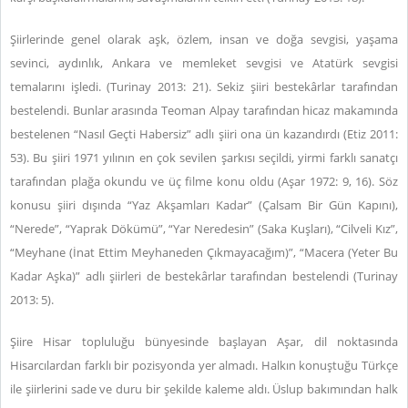
Şiirlerinde genel olarak aşk, özlem, insan ve doğa sevgisi, yaşama
sevinci, aydınlık, Ankara ve memleket sevgisi ve Atatürk sevgisi
temalarını işledi. (Turinay 2013: 21). Sekiz şiiri bestekârlar tarafından
bestelendi. Bunlar arasında Teoman Alpay tarafından hicaz makamında
bestelenen “Nasıl Geçti Habersiz” adlı şiiri ona ün kazandırdı (Etiz 2011:
53). Bu şiiri 1971 yılının en çok sevilen şarkısı seçildi, yirmi farklı sanatçı
tarafından plağa okundu ve üç filme konu oldu (Aşar 1972: 9, 16). Söz
konusu şiiri dışında “Yaz Akşamları Kadar” (Çalsam Bir Gün Kapını),
“Nerede”, “Yaprak Dökümü”, “Yar Neredesin” (Saka Kuşları), “Cilveli Kız”,
“Meyhane (İnat Ettim Meyhaneden Çıkmayacağım)”, “Macera (Yeter Bu
Kadar Aşka)” adlı şiirleri de bestekârlar tarafından bestelendi (Turinay
2013: 5).
Şiire Hisar topluluğu bünyesinde başlayan Aşar, dil noktasında
Hisarcılardan farklı bir pozisyonda yer almadı. Halkın konuştuğu Türkçe
ile şiirlerini sade ve duru bir şekilde kaleme aldı. Üslup bakımından halk