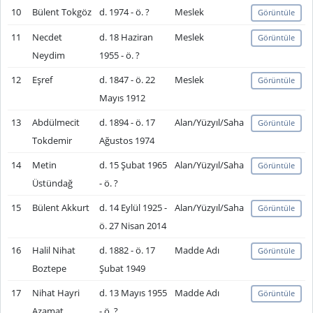
10
Bülent Tokgöz
d. 1974 - ö. ?
Meslek
Görüntüle
11
Necdet
d. 18 Haziran
Meslek
Görüntüle
Neydim
1955 - ö. ?
12
Eşref
d. 1847 - ö. 22
Meslek
Görüntüle
Mayıs 1912
13
Abdülmecit
d. 1894 - ö. 17
Alan/Yüzyıl/Saha
Görüntüle
Tokdemir
Ağustos 1974
14
Metin
d. 15 Şubat 1965
Alan/Yüzyıl/Saha
Görüntüle
Üstündağ
- ö. ?
15
Bülent Akkurt
d. 14 Eylül 1925 -
Alan/Yüzyıl/Saha
Görüntüle
ö. 27 Nisan 2014
16
Halil Nihat
d. 1882 - ö. 17
Madde Adı
Görüntüle
Boztepe
Şubat 1949
17
Nihat Hayri
d. 13 Mayıs 1955
Madde Adı
Görüntüle
Azamat
- ö. ?