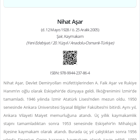
Nihat Aşar
(d. 12 Mayıs 1928 / ö. 25 Aralık 2005)
Şair, Kaymakam
(Yeni Edebiyat / 20. Yüzyıl / Anadolu-Osmanlı-Türkiye)
ISBN: 978-9944-237-86-4
Nihat Aşar, Devlet Demiryolları müfettişlerinden A. Faik Aşar ve Rukiye
Hanım’ın oğlu olarak Eskişehir’de dünyaya geldi. İlköğrenimini İzmir’de
tamamladı. 1946 yılında İzmir Atatürk Lisesi’nden mezun oldu. 1950
senesinde Ankara Üniversitesi Siyasal Bilgiler Fakültesi’ni bitirdi. Aynı yıl,
Ankara Vilayeti Maiyet memurluğuna atandı. Üç yıllık kaymakamlık
stajını tamamladıktan sonra 1953 senesinde Eskişehir’in Mihalıççık
ilçesine kaymakam olarak atandı. Burada üç yıl çalıştıktan sonra 1956
yılında Sinop’un Gerze kazasına kaymakam olarak tayin edildi. 1959