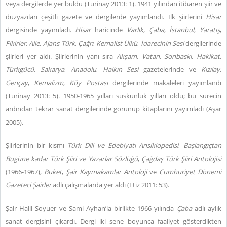
veya dergilerde yer buldu (Turinay 2013: 1). 1941 yılından itibaren şiir ve
düzyazıları çeşitli gazete ve dergilerde yayımlandı. İlk şiirlerini
Hisar
dergisinde yayımladı.
Hisar
haricinde
Varlık, Çaba
,
İstanbul
,
Yaratış
,
Fikirler
,
Aile
,
Ajans-Türk
,
Çağrı
,
Kemalist Ülkü
,
İdarecinin Sesi
dergilerinde
şiirleri yer aldı. Şiirlerinin yanı sıra
Akşam
,
Vatan
,
Sonbaskı
,
Hakikat
,
Türkgücü
,
Sakarya
,
Anadolu
,
Halkın Sesi
gazetelerinde ve
Kızılay
,
Gençay
,
Kemalizm
,
Köy Postası
dergilerinde makaleleri yayımlandı
(Turinay 2013: 5). 1950-1965 yılları suskunluk yılları oldu; bu sürecin
ardından tekrar sanat dergilerinde görünüp kitaplarını yayımladı (Aşar
2005).
Şiirlerinin bir kısmı
Türk Dili ve Edebiyatı Ansiklopedisi
,
Başlangıçtan
Bugüne kadar Türk Şiiri ve Yazarlar Sözlüğü
,
Çağdaş Türk Şiiri Antolojisi
(1966-1967),
Buket
,
Şair Kaymakamlar Antoloji
ve
Cumhuriyet Dönemi
Gazeteci Şairler
adlı çalışmalarda yer aldı (Etiz 2011: 53).
Şair Halil Soyuer ve Sami Ayhan’la birlikte 1966 yılında
Çaba
adlı aylık
sanat dergisini çıkardı. Dergi iki sene boyunca faaliyet gösterdikten