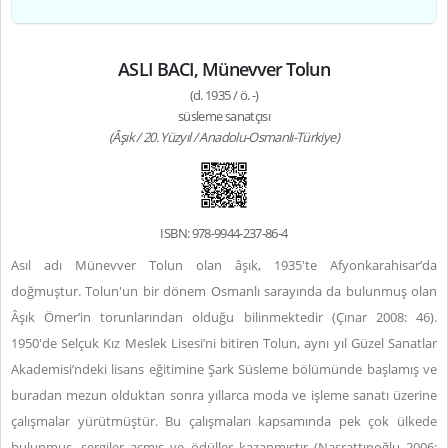
ASLI BACI, Münevver Tolun
(d. 1935 / ö. -)
süsleme sanatçısı
(Âşık / 20. Yüzyıl / Anadolu-Osmanlı-Türkiye)
ISBN: 978-9944-237-86-4
Asıl adı Münevver Tolun olan âşık, 1935'te Afyonkarahisar’da
doğmuştur. Tolun'un bir dönem Osmanlı sarayında da bulunmuş olan
Âşık Ömer’in torunlarından olduğu bilinmektedir (Çınar 2008: 46).
1950'de Selçuk Kız Meslek Lisesi’ni bitiren Tolun, aynı yıl Güzel Sanatlar
Akademisi’ndeki lisans eğitimine Şark Süsleme bölümünde başlamış ve
buradan mezun olduktan sonra yıllarca moda ve işleme sanatı üzerine
çalışmalar yürütmüştür. Bu çalışmaları kapsamında pek çok ülkede
bulunmuş, sergiler açmış ve ödüller kazanmıştır (Nasrattınoğlu 2006: