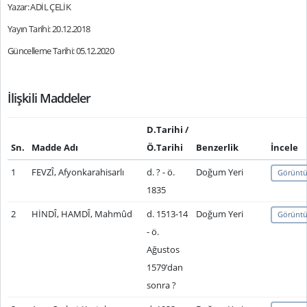
Yazar: ADİL ÇELİK
Yayın Tarihi: 20.12.2018
Güncelleme Tarihi: 05.12.2020
İlişkili Maddeler
D.Tarihi /
Sn.
Madde Adı
Ö.Tarihi
Benzerlik
İncele
1
FEVZÎ, Afyonkarahisarlı
d. ? - ö.
Doğum Yeri
Görüntü
1835
2
HİNDÎ, HAMDÎ, Mahmûd
d. 1513-14
Doğum Yeri
Görüntü
- ö.
Ağustos
1579’dan
sonra ?