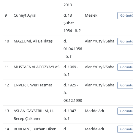
2019
9
Cüneyt Ayral
d. 13
Meslek
Görüntü
Şubat
1954 - ö. ?
10
MAZLUMÎ, Ali Ballıktaş
d.
Alan/Yüzyıl/Saha
Görüntü
01.04.1956
- ö. ?
11
MUSTAFA ALAGÖZYAYLASI
d. 1969 -
Alan/Yüzyıl/Saha
Görüntü
ö. ?
12
ENVER, Enver Haşmet
d. 1925 -
Alan/Yüzyıl/Saha
Görüntü
ö.
03.12.1998
13
ASLAN GAYSERİLİM, H.
d. 1947 -
Madde Adı
Görüntü
Recep Çalkaner
ö. ?
14
BURHANÎ, Burhan Diken
d.
Madde Adı
Görüntü