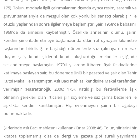
175). Tolun, modayla ilgili çalışmalarının dışında ayrıca resim, seramik ve
gravür sanatlarıyla da meşgul olan çok yönlü bir sanatçı olarak şiir ile
otuzlu yaşlarından sonra ilgilenmeye başlamıştır. Şair, 1958'de babasını,
1969'da da annesini kaybetmiştir. Özellikle annesinin ölümü, şairin
kendini şiirle ifade etmeye başlamasında etkin rol oynayan kilometre
taşlarından biridir. Şiire başladığı dönemlerde saz çalmaya da merak
duyan şair, kendi şiirlerini kendi oluşturduğu melodiler eşliğinde
seslendirmeye başlamıştır. 1970’li yıllardan itibaren âşık festivallerine
katılmaya başlayan şair, bu dönemde ünlü bir gazeteci ve şair olan Tahir
Kutsi Makal ile tanışmıştır. Aslı Bacı mahlası kendisine Makal tarafından
verilmiştir (Nasrattınoğlu 2006: 175). Katıldığı bu festivallerde âşık
olmanın gerekleri olan irticalen şiir söyleme ve saz çalma becerileri ile
âşıklıkta kendini kanıtlamıştır. Hiç evlenmeyen şairin bir ağabeyi
bulunmaktadır.
Şiirlerinde Aslı Bacı mahlasını kullanan (Çınar 2008: 46) Tolun, şiirlerini bir
kitapta toplamamış olsa da dergi ve gazete gibi süreli yayınlarda