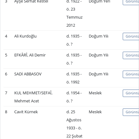
3
Ayşe Serhat Kestel
d. 1922 -
Doğum Yeri
Görüntü
ö. 23
Temmuz
2012
4
Ali Kurdoğlu
d. 1935 -
Doğum Yılı
Görüntü
ö. ?
5
EFKÂRÎ, Ali Demir
d. 1935 -
Doğum Yılı
Görüntü
ö. ?
6
SADİ ABBASOV
d. 1935 -
Doğum Yılı
Görüntü
ö. 1992
7
KUL MEHMET/SEFAÎ,
d. 1954 -
Meslek
Görüntü
Mehmet Acet
ö. ?
8
Cavit Kürnek
d. 25
Meslek
Görüntü
Ağustos
1933 - ö.
22 Şubat