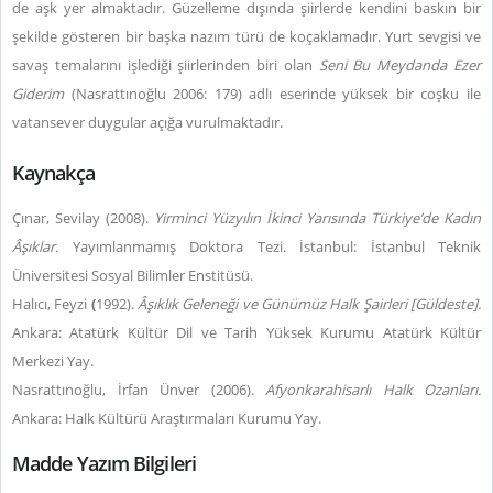
de aşk yer almaktadır. Güzelleme dışında şiirlerde kendini baskın bir
şekilde gösteren bir başka nazım türü de koçaklamadır. Yurt sevgisi ve
savaş temalarını işlediği şiirlerinden biri olan
Seni Bu Meydanda Ezer
Giderim
(Nasrattınoğlu 2006: 179) adlı eserinde yüksek bir coşku ile
vatansever duygular açığa vurulmaktadır.
Kaynakça
Çınar, Sevilay (2008).
Yirminci Yüzyılın İkinci Yarısında Türkiye’de Kadın
Âşıklar.
Yayımlanmamış Doktora Tezi. İstanbul: İstanbul Teknik
Üniversitesi Sosyal Bilimler Enstitüsü.
Halıcı, Feyzi
(
1992).
Âşıklık Geleneği ve Günümüz Halk Şairleri [Güldeste].
Ankara: Atatürk Kültür Dil ve Tarih Yüksek Kurumu Atatürk Kültür
Merkezi Yay.
Nasrattınoğlu, İrfan Ünver (2006).
Afyonkarahisarlı Halk Ozanları.
Ankara: Halk Kültürü Araştırmaları Kurumu Yay.
Madde Yazım Bilgileri