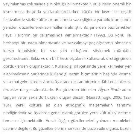
yayımlanmış çok sayıda şiiri olduğu bilinmektedir. Bu şiirlerin önemli bir
kısmı masa başında yazılarak üretilirken küçük bir kısmı ise çeşitli
festivallerde sözlü kültür ortamlarında saz eşliğinde yaratıldıktan sonra
yeniden düzenlenerek son hâllerini almıştır. Bu şiirlerden bazı örnekler
Feyzi Halıcı’nın bir çalışmasında yer almaktadır (1992). Bu yönü ile
herhangi bir ustası olmamasına ve saz çalmayı geç öğrenmiş olmasına
karşın kendisinin bir saz şairi olduğunu söylemek mümkün
görülmektedir. Sekiz ve on birli hece ölçülerini kullanarak ürettiği şiirleri
dörtlüklerden oluşmaktadır. Kullandığı dil içerisinde yerel kelimeler yer
alabilmektedir. Şiirlerinde kullandığı nazım biçimlerinin başında koşma
ve semai gelmektedir. Ancak âşık tarzı destan biçimine dâhil edilebilecek
örnekler de yer almaktadır. Bu şiirlerden biri olan
Afyon İlinde
adını
taşıyan ve on sekiz dörtlükten oluşan destan (Nasrattınoğlu 2006: 182-
184), yerel kültüre ait olan etnografik malzemelerin tanıtımı
niteliğindedir ve âşıklarda genel olarak görülen yerel kültürü yüceltme
temasını işlemektedir. Ancak âşığın güzellemeleri yalnızca memleket
üzerine değildir. Bu güzellemelerin merkezinde bazen aile olgusu, bazen