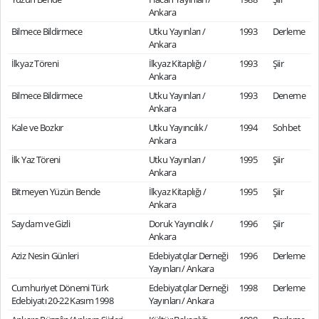
Ankara
Bilmece Bildirmece
Utku Yayınları /
1993
Derleme
Ankara
İlkyaz Töreni
İlkyaz Kitaplığı /
1993
Şiir
Ankara
Bilmece Bildirmece
Utku Yayınları /
1993
Deneme
Ankara
Kale ve Bozkır
Utku Yayıncılık /
1994
Sohbet
Ankara
İlk Yaz Töreni
Utku Yayınları /
1995
Şiir
Ankara
Bitmeyen Yüzün Bende
İlkyaz Kitaplığı /
1995
Şiir
Ankara
Saydam ve Gizli
Doruk Yayıncılık /
1996
Şiir
Ankara
Aziz Nesin Günleri
Edebiyatçılar Derneği
1996
Derleme
Yayınları / Ankara
Cumhuriyet Dönemi Türk
Edebiyatçılar Derneği
1998
Derleme
Edebiyatı 20-22 Kasım 1998
Yayınları / Ankara