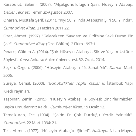
Karabulut, Selami. (2007). "Alçakgönüllülüğün Şairi: Hüseyin Atabaş.
Deliler Teknesi
. Temmuz-Ağustos 2007.
Onaran, Mustafa Şerif. (2011). "Kıyı 50. Yılında Atabaş'ın Şiiri 50. Yılında".
Cumhuriyet Kitap.
2 Haziran 2011:22.
Özer, Ahmet. (1997). "Gelecek'ten 'Saydam ve Gizli'sine Saklı Duran Bir
Şair".
Cumhuriyet Kitap
(Özel Bölüm). 2 Ekim 1997:1.
Pınarcı, Gülden A. (2014). "Şair Hüseyin Atabaş'la Şiir ve Yaşam Üstüne
Söyleşi".
Yansı
. Ankara: Atılım üniversitesi. 32. Ocak. 2014.
Seçkin, Özgen. (2006). "Hüseyin Atabaş'ın 45. Sanat Yılı".
Damar
. Mart
2006.
Süreya, Cemal. (2000).
"Günübirlik"ler Toplu Yazılar II
. İstanbul: Yapı
Kredi Yayınları.
Taşpınar, Zerrin. (2015). "Hüseyin Atabaş ile Söyleşi: Zincirlerimizden
Başka Umutlarımız Kaldı".
Cumhuriyet Kitap.
15 Ocak: 12.
Temelkuran, Ece. (1994). "Şairin En Çok Durduğu Yerdir Yalnızlık".
Cumhuriyet
. 22 Mart 1994: 21.
Telli, Ahmet. (1977). "Hüseyin Atabaş'ın Şiirleri".
Halkoyu
. Nisan-Mayıs.