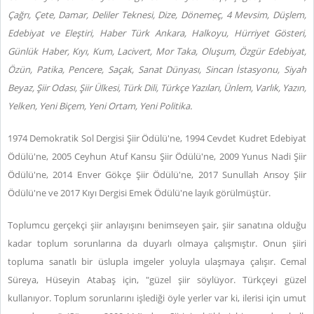
Çağrı, Çete, Damar, Deliler Teknesi, Dize, Dönemeç, 4 Mevsim, Düşlem,
Edebiyat ve Eleştiri, Haber Türk Ankara, Halkoyu, Hürriyet Gösteri,
Günlük Haber, Kıyı, Kum, Lacivert, Mor Taka, Oluşum, Özgür Edebiyat,
Özün, Patika, Pencere, Saçak, Sanat Dünyası, Sincan İstasyonu, Siyah
Beyaz, Şiir Odası, Şiir Ülkesi, Türk Dili, Türkçe Yazıları, Ünlem, Varlık, Yazın,
Yelken, Yeni Biçem, Yeni Ortam, Yeni Politika.
1974 Demokratik Sol Dergisi Şiir Ödülü'ne, 1994 Cevdet Kudret Edebiyat
Ödülü'ne, 2005 Ceyhun Atuf Kansu Şiir Ödülü'ne, 2009 Yunus Nadi Şiir
Ödülü'ne, 2014 Enver Gökçe Şiir Ödülü'ne, 2017 Sunullah Arısoy Şiir
Ödülü'ne ve 2017 Kıyı Dergisi Emek Ödülü'ne layık görülmüştür.
Toplumcu gerçekçi şiir anlayışını benimseyen şair, şiir sanatına olduğu
kadar toplum sorunlarına da duyarlı olmaya çalışmıştır. Onun şiiri
topluma sanatlı bir üslupla imgeler yoluyla ulaşmaya çalışır. Cemal
Süreya, Hüseyin Atabaş için, "güzel şiir söylüyor. Türkçeyi güzel
kullanıyor. Toplum sorunlarını işlediği öyle yerler var ki, ilerisi için umut