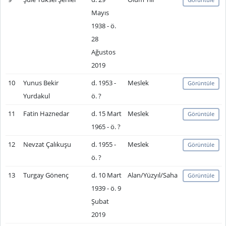
Mayıs
1938 - ö.
28
Ağustos
2019
10
Yunus Bekir
d. 1953 -
Meslek
Görüntüle
Yurdakul
ö. ?
11
Fatin Haznedar
d. 15 Mart
Meslek
Görüntüle
1965 - ö. ?
12
Nevzat Çalıkuşu
d. 1955 -
Meslek
Görüntüle
ö. ?
13
Turgay Gönenç
d. 10 Mart
Alan/Yüzyıl/Saha
Görüntüle
1939 - ö. 9
Şubat
2019