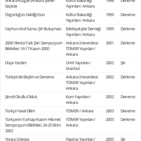
Ankara Rüzgârı (Ankara Şiirleri
Kültür Bakanlığı
1998
Derleme
Seçkisi)
Yayınları / Ankara
Özgürlüğün Geldiği Gün
Kültür Bakanlığı
1999
Deneme
Yayınları / Ankara
Ceyhun Atuf Kansu Şiir Buluşması
Edebiyatçılar Derneği
1999
Derleme
Yayınları / Ankara
2000 Yılında Türk Şiiri: Sempozyum
Ankara Üniversitesi
2001
Derleme
Bildirileri, 16-17 Kasım 2000
TÖMER Yayınları /
Ankara
Düşe Yazdım
Ümit Yayınları /
2002
Şiir
İstanbul
Türkiye'de Eleştiri ve Deneme
Ankara Üniversitesi
2002
Derleme
TÖMER Yayınları /
Ankara
Şimdi Okullu Olduk
Kum Yayınları /
2002
Deneme
Ankara
Türkçe Yaralı Dilim
TÖMER / Ankara
2003
Deneme
Türkçenin Yurttaşı Nazım Hikmet:
TÖMER Yayınları /
2003
Derleme
Sempozyum Bildirileri, 24-25 Ekim
Ankara
2002
Yorgun Denge
Papirüs Yayınları /
2005
Şiir