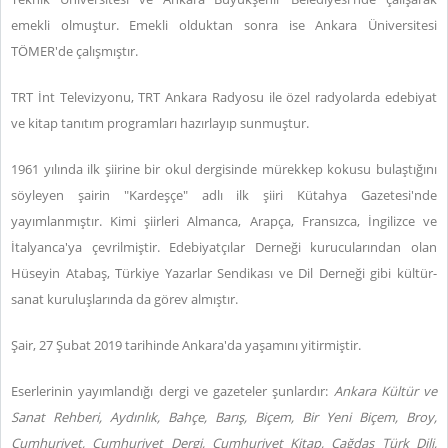
emekli olmuştur. Emekli olduktan sonra ise Ankara Üniversitesi
TÖMER'de çalışmıştır.
TRT İnt Televizyonu, TRT Ankara Radyosu ile özel radyolarda edebiyat
ve kitap tanıtım programları hazırlayıp sunmuştur.
1961 yılında ilk şiirine bir okul dergisinde mürekkep kokusu bulaştığını
söyleyen şairin "Kardeşçe" adlı ilk şiiri Kütahya Gazetesi'nde
yayımlanmıştır. Kimi şiirleri Almanca, Arapça, Fransızca, İngilizce ve
İtalyanca'ya çevrilmiştir. Edebiyatçılar Derneği kurucularından olan
Hüseyin Atabaş, Türkiye Yazarlar Sendikası ve Dil Derneği gibi kültür-
sanat kuruluşlarında da görev almıştır.
Şair, 27 Şubat 2019 tarihinde Ankara'da yaşamını yitirmiştir.
Eserlerinin yayımlandığı dergi ve gazeteler şunlardır:
Ankara Kültür ve
Sanat Rehberi, Aydınlık, Bahçe, Barış, Biçem, Bir Yeni Biçem, Broy,
Cumhuriyet, Cumhuriyet Dergi, Cumhuriyet Kitap, Çağdaş Türk Dili,