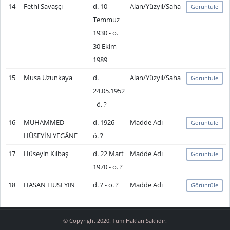
14
Fethi Savaşçı
d. 10
Alan/Yüzyıl/Saha
Görüntüle
Temmuz
1930 - ö.
30 Ekim
1989
15
Musa Uzunkaya
d.
Alan/Yüzyıl/Saha
Görüntüle
24.05.1952
- ö. ?
16
MUHAMMED
d. 1926 -
Madde Adı
Görüntüle
HÜSEYİN YEGÂNE
ö. ?
17
Hüseyin Kılbaş
d. 22 Mart
Madde Adı
Görüntüle
1970 - ö. ?
18
HASAN HÜSEYİN
d. ? - ö. ?
Madde Adı
Görüntüle
© Copyright 2020. Tüm Hakları Saklıdır.