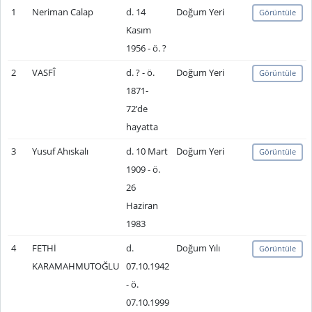
1
Neriman Calap
d. 14
Doğum Yeri
Görüntüle
Kasım
1956 - ö. ?
2
VASFÎ
d. ? - ö.
Doğum Yeri
Görüntüle
1871-
72’de
hayatta
3
Yusuf Ahıskalı
d. 10 Mart
Doğum Yeri
Görüntüle
1909 - ö.
26
Haziran
1983
4
FETHİ
d.
Doğum Yılı
Görüntüle
KARAMAHMUTOĞLU
07.10.1942
- ö.
07.10.1999