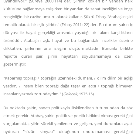
uyandırıyor." (Süreya 2000:114) der. Şiirinin kökleri bir yandan halk
kültürüne bağlanmaya çalışırken bir yandan da sanat inceliğini ve imge
zenginliğini bir cazibe unsuru olarak kullanır. Şükrü Erbaş, "Atabaş'ın şiiri
tematik olarak bir eşik şiiridir." (Erbaş 2011: 22) der. Bu durum şairin iç
dünyası ile hayat gerçekliği arasında yaşadığı bir takım karşıtlıkların
ürünüdür. Atabaş'ın aşk, hayat ve bu bağlamdaki incelikler üzerine
dilkkatleri, şiirlerinin ana izleğini oluşturmaktadır. Bununla birlikte
"eşik"te duran şair, şiirini hayattan soyutlamamaya da özen
göstermiştir:
"Kabarmış toprağı / toprağın üzerindeki dumanı, / dilim dilim bir açlığı
yazdım; / insanı bilen toprağı dağa taşa/ en acısı / toprağı bilmeyen
insanları yazmak zorundaydım." (
Gelecek
, 1975:15)
Bu noktada şairin, sanatı politikayla ilişkilendiren tutumundan da söz
etmek gerekir. Atabaş, şairin politik ve poetik birikimi olması gerektiğini
vurgulamakta, şiirin sürekli yenilenen ve gelişen, yeni durumlara ayak
uyduran "sözün simyası" olduğunun unutulmaması gerektiğini