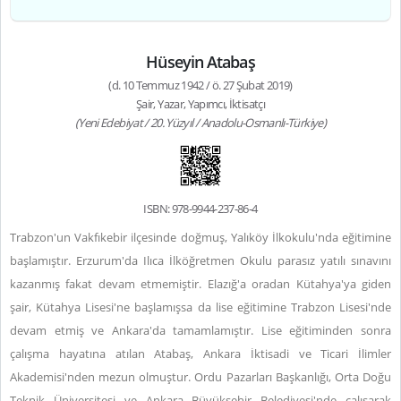
Hüseyin Atabaş
(d. 10 Temmuz 1942 / ö. 27 Şubat 2019)
Şair, Yazar, Yapımcı, İktisatçı
(Yeni Edebiyat / 20. Yüzyıl / Anadolu-Osmanlı-Türkiye)
ISBN: 978-9944-237-86-4
Trabzon'un Vakfıkebir ilçesinde doğmuş, Yalıköy İlkokulu'nda eğitimine
başlamıştır. Erzurum'da Ilıca İlköğretmen Okulu parasız yatılı sınavını
kazanmış fakat devam etmemiştir. Elazığ'a oradan Kütahya'ya giden
şair, Kütahya Lisesi'ne başlamışsa da lise eğitimine Trabzon Lisesi'nde
devam etmiş ve Ankara'da tamamlamıştır. Lise eğitiminden sonra
çalışma hayatına atılan Atabaş, Ankara İktisadi ve Ticari İlimler
Akademisi'nden mezun olmuştur. Ordu Pazarları Başkanlığı, Orta Doğu
Teknik Üniversitesi ve Ankara Büyükşehir Belediyesi'nde çalışarak