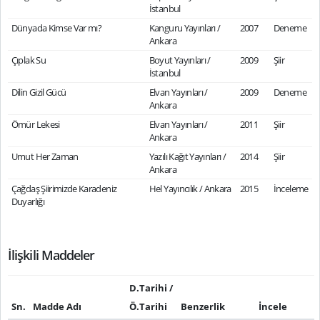
İstanbul
Dünyada Kimse Var mı?
Kanguru Yayınları /
2007
Deneme
Ankara
Çıplak Su
Boyut Yayınları /
2009
Şiir
İstanbul
Dilin Gizil Gücü
Elvan Yayınları /
2009
Deneme
Ankara
Ömür Lekesi
Elvan Yayınları /
2011
Şiir
Ankara
Umut Her Zaman
Yazılı Kağıt Yayınları /
2014
Şiir
Ankara
Çağdaş Şiirimizde Karadeniz
Hel Yayıncılık / Ankara
2015
İnceleme
Duyarlığı
İlişkili Maddeler
D.Tarihi /
Sn.
Madde Adı
Ö.Tarihi
Benzerlik
İncele