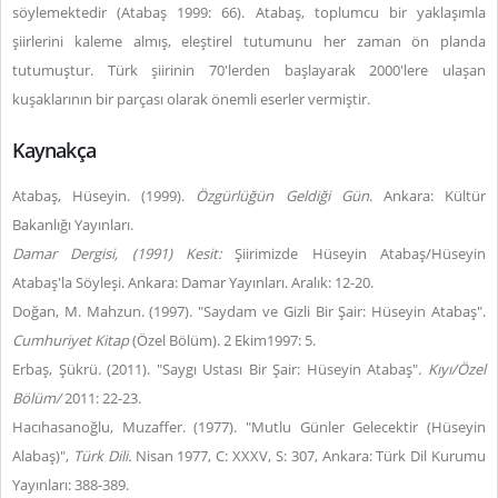
söylemektedir (Atabaş 1999: 66). Atabaş, toplumcu bir yaklaşımla
şiirlerini kaleme almış, eleştirel tutumunu her zaman ön planda
tutumuştur. Türk şiirinin 70'lerden başlayarak 2000'lere ulaşan
kuşaklarının bir parçası olarak önemli eserler vermiştir.
Kaynakça
Atabaş, Hüseyin. (1999).
Özgürlüğün Geldiği Gün
. Ankara: Kültür
Bakanlığı Yayınları.
Damar Dergisi, (1991) Kesit:
Şiirimizde Hüseyin Atabaş/Hüseyin
Atabaş'la Söyleşi. Ankara: Damar Yayınları. Aralık: 12-20.
Doğan, M. Mahzun. (1997). "Saydam ve Gizli Bir Şair: Hüseyin Atabaş".
Cumhuriyet Kitap
(Özel Bölüm). 2 Ekim1997: 5.
Erbaş, Şükrü. (2011). "Saygı Ustası Bir Şair: Hüseyin Atabaş".
Kıyı/Özel
Bölüm/
2011: 22-23.
Hacıhasanoğlu, Muzaffer. (1977). "Mutlu Günler Gelecektir (Hüseyin
Alabaş)",
Türk Dili.
Nisan 1977, C: XXXV, S: 307, Ankara: Türk Dil Kurumu
Yayınları: 388-389.