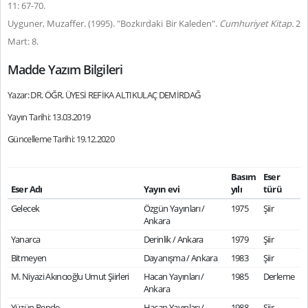
11: 67-70.
Uyguner, Muzaffer. (1995). "Bozkırdaki Bir Kaleden".
Cumhuriyet Kitap.
2
Mart: 8.
Madde Yazım Bilgileri
Yazar: DR. ÖĞR. ÜYESİ REFİKA ALTIKULAÇ DEMİRDAĞ
Yayın Tarihi: 13.03.2019
Güncelleme Tarihi: 19.12.2020
Basım
Eser
Eser Adı
Yayın evi
yılı
türü
Gelecek
Özgün Yayınları /
1975
Şiir
Ankara
Yanarca
Derinlik / Ankara
1979
Şiir
Bitmeyen
Dayanışma / Ankara
1983
Şiir
M. Niyazi Akıncıoğlu Umut Şiirleri
Hacan Yayınları /
1985
Derleme
Ankara
Yüzün Bende
Hacan Yayınları /
1988
Şiir