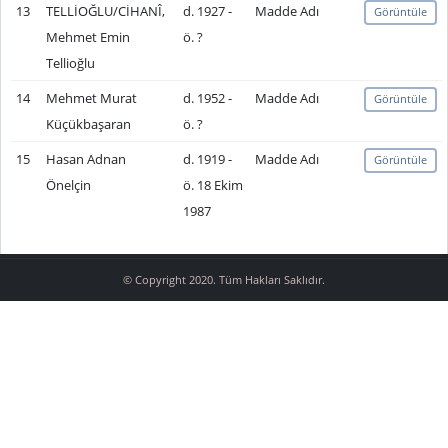
13
TELLİOĞLU/CİHANÎ,
d. 1927 -
Madde Adı
Görüntüle
Mehmet Emin
ö. ?
Tellioğlu
14
Mehmet Murat
d. 1952 -
Madde Adı
Görüntüle
Küçükbaşaran
ö. ?
15
Hasan Adnan
d. 1919 -
Madde Adı
Görüntüle
Önelçin
ö. 18 Ekim
1987
© Copyright 2020. Tüm Hakları Saklıdır.