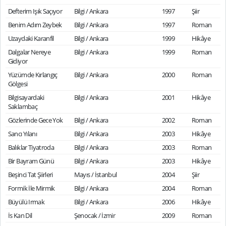
Defterim Işık Saçıyor
Bilgi / Ankara
1997
Şiir
Benim Adım Zeybek
Bilgi / Ankara
1997
Roman
Uzaydaki Karanfil
Bilgi / Ankara
1999
Hikâye
Dalgalar Nereye
Bilgi / Ankara
1999
Roman
Gidiyor
Yüzümde Kırlangıç
Bilgi / Ankara
2000
Roman
Gölgesi
Bilgisayardaki
Bilgi / Ankara
2001
Hikâye
Saklambaç
Gözlerinde Gece Yok
Bilgi / Ankara
2002
Roman
Sancı Yılanı
Bilgi / Ankara
2003
Hikâye
Balıklar Tiyatroda
Bilgi / Ankara
2003
Roman
Bir Bayram Günü
Bilgi / Ankara
2003
Hikâye
Beşinci Tat Şiirleri
Mayıs / İstanbul
2004
Şiir
Formik İle Mirmik
Bilgi / Ankara
2004
Roman
Büyülü Irmak
Bilgi / Ankara
2006
Hikâye
İs Kan Dil
Şenocak / İzmir
2009
Roman