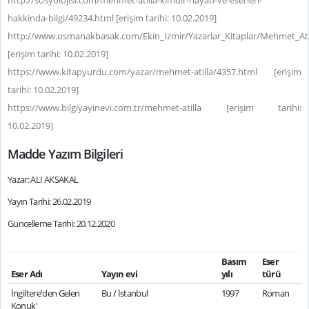
http://sosyolojisi.com/mehmet-atilla-kimdir-hayati-ve-eserleri-
hakkinda-bilgi/49234.html [erişim tarihi: 10.02.2019]
http://www.osmanakbasak.com/Ekin_Izmir/Yazarlar_Kitaplar/Mehmet_Atil
[erişim tarihi: 10.02.2019]
https://www.kitapyurdu.com/yazar/mehmet-atilla/4357.html [erişim
tarihi: 10.02.2019]
https://www.bilgiyayinevi.com.tr/mehmet-atilla [erişim tarihi:
10.02.2019]
Madde Yazım Bilgileri
Yazar: ALI AKSAKAL
Yayın Tarihi: 26.02.2019
Güncelleme Tarihi: 20.12.2020
Basım
Eser
Eser Adı
Yayın evi
yılı
türü
İngiltere'den Gelen
Bu / İstanbul
1997
Roman
Konuk'