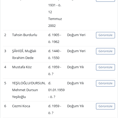
1931 - ö.
12
Temmuz
2002
2
Tahsin Burdurlu
d. 1905 -
Doğum Yeri
Görüntüle
ö. 1962
3
ŞÂHİDÎ, Muğlalı
d. 1440 -
Doğum Yeri
Görüntüle
İbrahim Dede
ö. 1550
4
Mustafa Köz
d. 1959 -
Doğum Yılı
Görüntüle
ö. ?
5
YEŞİLOĞLU/DURSUN,
d.
Doğum Yılı
Görüntüle
Mehmet Dursun
01.01.1959
Yeşiloğlu
- ö. ?
6
Cezmi Koca
d. 1959 -
Doğum Yılı
Görüntüle
ö. ?