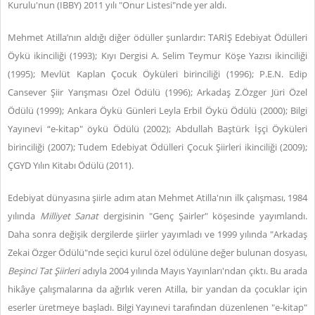
Kurulu'nun (IBBY) 2011 yılı "Onur Listesi"nde yer aldı.
Mehmet Atilla’nın aldığı diğer ödüller şunlardır: TARİŞ Edebiyat Ödülleri
Öykü ikinciliği (1993); Kıyı Dergisi A. Selim Teymur Köşe Yazısı ikinciliği
(1995); Mevlüt Kaplan Çocuk Öyküleri birinciliği (1996); P.E.N. Edip
Cansever Şiir Yarışması Özel Ödülü (1996); Arkadaş Z.Özger Jüri Özel
Ödülü (1999); Ankara Öykü Günleri Leyla Erbil Öykü Ödülü (2000); Bilgi
Yayınevi “e-kitap" öykü Ödülü (2002); Abdullah Baştürk İşçi Öyküleri
birinciliği (2007); Tudem Edebiyat Ödülleri Çocuk Şiirleri ikinciliği (2009);
ÇGYD Yılın Kitabı Ödülü (2011).
Edebiyat dünyasına şiirle adım atan Mehmet Atilla'nın ilk çalışması, 1984
yılında
Milliyet Sanat
dergisinin "Genç Şairler" köşesinde yayımlandı.
Daha sonra değişik dergilerde şiirler yayımladı ve 1999 yılında "Arkadaş
Zekai Özger Ödülü"nde seçici kurul özel ödülüne değer bulunan dosyası,
Beşinci Tat Şiirleri
adıyla 2004 yılında Mayıs Yayınları'ndan çıktı. Bu arada
hikâye çalışmalarına da ağırlık veren Atilla, bir yandan da çocuklar için
eserler üretmeye başladı. Bilgi Yayınevi tarafından düzenlenen "e-kitap"