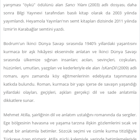
yarışması "öykü" ödülünü alan
Sancı Yılanı
(2003) adlı dosyası, daha
sonra Bilgi Yayınevi tarafından basılı kitap olarak da 2003 yılında
yayımlandı. Heyamola Yayınları'nın semt kitapları dizisinde 2011 yılında
İzmir'in Karabağlar semtini yazdı.
Bodrum'un İkinci Dünya Savaşı sırasında 1940'lı yıllardaki yaşantısını
kurmaca bir aşk hikâyesi ekseninde anlatan ve İkinci Dünya Savaşı
sırasında ülkemize sığınan insanları; acıları, sevinçleri, coşkuları,
hüzünleri, umutları, yazgıları ve kederleriyle ele alan
İsKanDil
(2009) adlı
romanı, aynı zamanda köy eğitmenlerinin edebiyata taşınmasına
katkıda bulundu. Roman, kurmaca bir yapı içerse de savaşın yaşandığı
yıllardaki olayları, geçişleri, aşkları gerçekçi dil ve sade anlatımla
dikkatlere sunar.
Mehmet Atilla, şairliğinin dil ve anlatım ustalığını romanında da sergiler.
Ege bölgesinin havasına ve yaşama tarzına ilişkin gözlemlerini sıcak ve
rahat bir anlatımla betimler. Sözcük seçimi ve cümle kurma titizliğiyle
Türkçeye özen gösterir. Atilla, güçlü kalemiyle, yerinde betimlemeleriyle