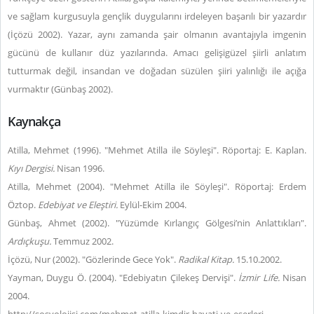
ve sağlam kurgusuyla gençlik duygularını irdeleyen başarılı bir yazardır
(İçözü 2002). Yazar, aynı zamanda şair olmanın avantajıyla imgenin
gücünü de kullanır düz yazılarında. Amacı gelişigüzel şiirli anlatım
tutturmak değil, insandan ve doğadan süzülen şiiri yalınlığı ile açığa
vurmaktır (Günbaş 2002).
Kaynakça
Atilla, Mehmet (1996). "Mehmet Atilla ile Söyleşi". Röportaj: E. Kaplan.
Kıyı Dergisi.
Nisan 1996.
Atilla, Mehmet (2004). "Mehmet Atilla ile Söyleşi". Röportaj: Erdem
Öztop.
Edebiyat ve Eleştiri.
Eylül-Ekim 2004.
Günbaş, Ahmet (2002). "Yüzümde Kırlangıç Gölgesi’nin Anlattıkları".
Ardıçkuşu.
Temmuz 2002.
İçözü, Nur (2002). "Gözlerinde Gece Yok".
Radikal Kitap.
15.10.2002.
Yayman, Duygu Ö. (2004). "Edebiyatın Çilekeş Dervişi".
İzmir Life.
Nisan
2004.