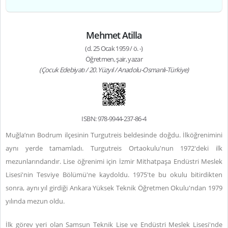
Mehmet Atilla
(d. 25 Ocak 1959 / ö. -)
Öğretmen, şair, yazar
(Çocuk Edebiyatı / 20. Yüzyıl / Anadolu-Osmanlı-Türkiye)
ISBN: 978-9944-237-86-4
Muğla’nın Bodrum ilçesinin Turgutreis beldesinde doğdu. İlköğrenimini
aynı yerde tamamladı. Turgutreis Ortaokulu'nun 1972'deki ilk
mezunlarındandır. Lise öğrenimi için İzmir Mithatpaşa Endüstri Meslek
Lisesi'nin Tesviye Bölümü'ne kaydoldu. 1975'te bu okulu bitirdikten
sonra, aynı yıl girdiği Ankara Yüksek Teknik Öğretmen Okulu'ndan 1979
yılında mezun oldu.
İlk görev yeri olan Samsun Teknik Lise ve Endüstri Meslek Lisesi'nde