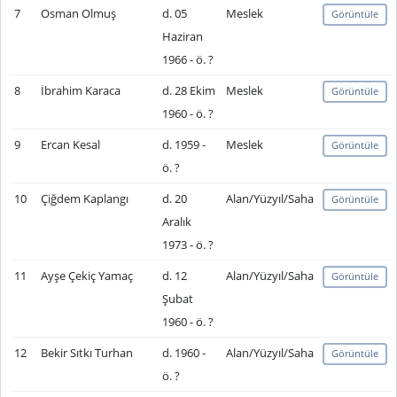
7
Osman Olmuş
d. 05
Meslek
Görüntüle
Haziran
1966 - ö. ?
8
İbrahim Karaca
d. 28 Ekim
Meslek
Görüntüle
1960 - ö. ?
9
Ercan Kesal
d. 1959 -
Meslek
Görüntüle
ö. ?
10
Çiğdem Kaplangı
d. 20
Alan/Yüzyıl/Saha
Görüntüle
Aralık
1973 - ö. ?
11
Ayşe Çekiç Yamaç
d. 12
Alan/Yüzyıl/Saha
Görüntüle
Şubat
1960 - ö. ?
12
Bekir Sıtkı Turhan
d. 1960 -
Alan/Yüzyıl/Saha
Görüntüle
ö. ?