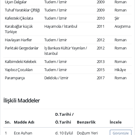
Uçan Dalgalar
Tudem / İzmir
2009
Roman
Tuhaf Yaratıklar Çiftliği
Tudem / İzmir
2009
Roman
Kafesteki Çikolata
Tudem / İzmir
2010
Şiir
Karabağlar küçük
Hayamola / İstanbul
2011
Araştırma
Türkiye
Havlayan Harfler
Tudem / İzmir
2012
Roman
Parktaki Gergedanlar
İş Bankası Kültür Yayınları /
2012
Roman
İstanbul
Kalbimdeki Kelebek
Tudem / İzmir
2013
Roman
Yapboz Çocukları
Tudem / İzmir
2015
Hikâye
Paramparça
Delidolu / İzmir
2017
Roman
İlişkili Maddeler
D.Tarihi /
Sn.
Madde Adı
Ö.Tarihi
Benzerlik
İncele
1
Ece Ayhan
d. 10 Eylül
Doğum Yeri
Görüntüle