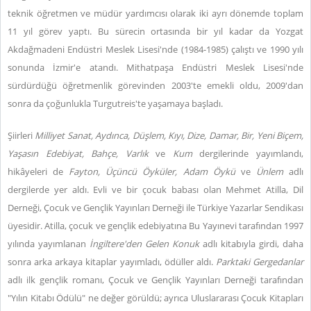
teknik öğretmen ve müdür yardımcısı olarak iki ayrı dönemde toplam
11 yıl görev yaptı. Bu sürecin ortasında bir yıl kadar da Yozgat
Akdağmadeni Endüstri Meslek Lisesi'nde (1984-1985) çalıştı ve 1990 yılı
sonunda İzmir'e atandı. Mithatpaşa Endüstri Meslek Lisesi'nde
sürdürdüğü öğretmenlik görevinden 2003'te emekli oldu, 2009'dan
sonra da çoğunlukla Turgutreis'te yaşamaya başladı.
Şiirleri
Milliyet Sanat, Aydınca, Düşlem, Kıyı, Dize, Damar, Bir, Yeni Biçem,
Yaşasın Edebiyat, Bahçe, Varlık
ve
Kum
dergilerinde yayımlandı,
hikâyeleri de
Fayton, Üçüncü Öyküler, Adam Öykü
ve
Ünlem
adlı
dergilerde yer aldı. Evli ve bir çocuk babası olan Mehmet Atilla, Dil
Derneği, Çocuk ve Gençlik Yayınları Derneği ile Türkiye Yazarlar Sendikası
üyesidir. Atilla, çocuk ve gençlik edebiyatına Bu Yayınevi tarafından 1997
yılında yayımlanan
İngiltere'den Gelen Konuk
adlı kitabıyla girdi, daha
sonra arka arkaya kitaplar yayımladı, ödüller aldı.
Parktaki Gergedanlar
adlı ilk gençlik romanı, Çocuk ve Gençlik Yayınları Derneği tarafından
"Yılın Kitabı Ödülü" ne değer görüldü; ayrıca Uluslararası Çocuk Kitapları